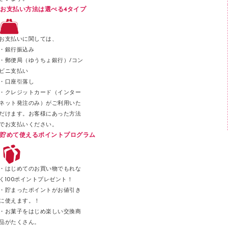
スプレーのり クリーナー
お支払い方法は選べる4タイプ
ステープル針
ステープラー本体
お支払いに関しては、
スティックのり
・銀行振込み
・郵便局（ゆうちょ銀行）/コン
クリップ
ビニ支払い
カッター
・口座引落し
・クレジットカード（インター
ネット発注のみ）がご利用いた
だけます。お客様にあった方法
でお支払いください。
貯めて使えるポイントプログラム
・はじめてのお買い物でもれな
く100ポイントプレゼント！
・貯まったポイントがお値引き
に使えます。！
・お菓子をはじめ楽しい交換商
品がたくさん。