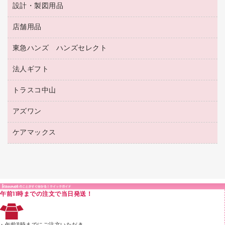
プレゼン用ファイル
食品添加物製品
設計・製図用品
工事関連用品
マーキングペン（油性）
介護用品
ノート
備品／小物ケース
フラットファイル
屋外用品
マーキングペン（水性）
医療関連用品
店舗用品
設計・製図用品
透明テープ 事務用
フォルダー
ホワイトボード用マーカー
感染症対策用品（食品・飲料・食添製品）
電話台
東急ハンズ ハンズセレクト
店舗運営用品
ファイルボックス
ボールペン用替芯
接着用品
陳列什器
パイプ式ファイル
法人ギフト
東急ハンズ
ボールペン（油性）
製本用品
紙手提げ袋
その他ファイル
ボールペン（ゲルインク）
トラスコ中山
高島屋
針なしステープラー
レジ・ポリ袋
コンピュータ用ファイル
シャープペンシル用替芯
カウネットギフト
紙めくり
ディスプレイ用品
アズワン
建築・作業用品
クリヤーホルダー
シャープペンシル
高島屋（食品・飲料）
裁断機
サイン・看板用品
研究・環境管理用品
クリヤーブック（差替式）
ケアマックス
医療・介護用品（食品・飲料・食添製品）
カウネットギフト（食品・飲料）
結束・とじ込み用品
カウンター／お会計用品
クリヤーブック（固定式）
研究・環境管理用品
医療・介護用品（食品・飲料・食添製品）
掲示用品
ＰＯＰ用品
クリップボード
液体のり
カードケース
印章用品
Ｚ式ファイル
午前11時までの注文で当日発送！
レタートレー
３０穴リフィル・３０穴インデックス
レターケース
２穴リフィル・２穴インデックス