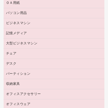
ＯＡ用紙
互換インクカートリッジ
リサイクルトナー（リターン方式）
パソコン用品
名刺用紙
リサイクルトナー（プール方式）
帳票用紙／フォーム用紙
ビジネスマシン
パソコン周辺機器
リサイクルインクカートリッジ
ワープロ用紙
各種ケーブル
プリンタ用リボン
記憶メディア
電話機
ラベル用紙
マウスパッド
ファクシミリトナー
レーザープリンタ／複合機
プロッター用紙
大型ビジネスマシン
ブルーレイディスク
マウス
トナーカートリッジ
メモリーカード
ファクシミリ用紙
ＤＶＤ
パソコンバッグ／収納用品
チェア
プリンタ
コピートナー
プロジェクタ
ハガキ用紙
ＣＤ－ＲＷ
パソコンアクセサリー
インクカートリッジ
ファクシミリ
デスク
応接イス・ベンチ
その他コピー用紙・プリンタ用紙
ＣＤ－Ｒ
ネットワーク／ＬＡＮ機器
パソコン本体
ミーティングチェア
コピー用紙
メディア収納用品
パーティション
ミーティングテーブル
ネットワーク／ＬＡＮアクセサリー
デジタルカメラ
オフィスチェア
インクジェットプリンタ用紙
デスク
セキュリティ用品
収納家具
ホワイトボード・黒板
スキャナー
カウンター
スマートフォン／モバイル周辺機器
パーティション
コピー機
オフィスアクセサリー
保管庫・書庫
キーボード／テンキー
インクジェットプリンタ／複合機
金庫
オフィスウェア
オフィスアクセサリー
ＵＳＢハブ／ＵＳＢアクセサリー