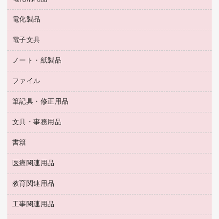
ラミネートフィルム
飲食雑貨用品
テレビ・ＡＶ機器
電化製品
電球・蛍光灯
ラミネータ
ペーパータオル
乾電池・充電池
タイムレコーダー
電子文具
掃除機・クリーナー
ハンドソープ・石鹸
フィルム・カメラ用品
タイムカード
空調・季節家電
トイレ用品
ノート・紙製品
電卓
デスクライト
シュレッダ
その他電化製品
トイレ用洗剤
ラベルライター
アルバム
ファイル
封筒
ＯＨＰ用品
キッチン・調理家電
トイレットペーパー
ラベルテープ
懐中電灯・ライト
粘着メモ
ＯＡタップ／延長コード
筆記具・修正用品
名刺整理用品
ティッシュペーパー
その他電子文具
伝票
ＡＶ機器・アクセサリー
板目表紙・綴込表紙
ダストボックス
文具・事務用品
万年筆
典礼用品
背幅が伸びるファイル
タオル・アメニティ用品
筆ペン
帳簿
書籍
輪ゴム
統一伝票用ファイル
その他雑貨
消しゴム
慶弔用品
両面テープ
収納保存用品
医療関連用品
パソコンソフト
スリッパ・サンダル・シューズ
修正液・修正ペン
額縁
名札
持ち出しファイル
スポーツ・レジャー用品
修正テープ
教育関連用品
保健用品
各種用紙
保管・整理用品
レターファイル
ゴミ袋
蛍光マーカー
使い捨て手袋
ルーズリーフ
壁面／足元収納
工事関連用品
教育関連用品
リングファイル
キッチン用品
鉛筆
感染症対策用品
バインダーノート
文書保存箱