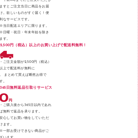
・午前11時までにご注文いただき
ラベル類
ますとご注文当日に商品をお届
け。欲しいものがすぐ届く！便
メンディングテープ
利なサービスです。
メッシュケース／ペンケース
※当日配送エリアに限ります。
※日曜・祝日・年末年始を除き
フロアケース
ます。
ブックエンド／ブックスタンド
2,500円（税込）以上のお買い上げで配送料無料！
ファスナーつづり紐
パンチ
・ご注文金額が2,500円（税込）
以上で配送料が無料に
はさみ
。 まとめて買えば断然お得で
デスクマット
す。
365日無料返品引取りサービス
デスクトレー
テープのり
・ご購入後から365日以内であれ
テープカッター
ば無料で返品を承ります。
安心してお買い物をしていただ
その他文具
けます。
セロハンテープ
※一部お受けできない商品がご
ざいます。