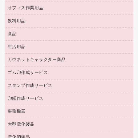
ＵＳＢメモリ
ロッカー・下駄箱
ＯＡフィルター
オフィス作業用品
医療・介護・ワーキングウェア
その他収納
ＯＡクリーナー／エアダスター
ブラウス・シャツ
飲料用品
養生用品
ＬＡＮケーブル
アウター
防災用品
食品
緑茶飲料
ＨＤＤ／ＳＳＤ
防災用備蓄食品・飲料
茶葉・インスタント
ディスプレイモニター
生活用品
食品
台車・脚立
紅茶・バラエティ飲料
菓子
倉庫収納用品
カウネットキャラクター商品
浴室用品
レギュラーコーヒー
作業用手袋
台所用洗剤
ミルク・シュガー
ゴム印作成サービス
カウネットキャラクター商品
作業用雑貨
掃除用品
ミネラルウォーター
スタンプ作成サービス
ゴム印作成サービス
梱包用品
掃除用洗剤
ソフトドリンク
ゴム印（一行印）作成サービス
梱包用テープ
洗濯用品
印鑑作成サービス
シヤチハタスタンプ作成サービス
コーヒーメーカー・備品
ゴム印（フリーサイズ印）作成サービス
工場用品
洗濯用洗剤
カウネットスタンプ作成サービス
インスタントコーヒー
事務機器
印鑑作成サービス
結束用品
消臭・芳香剤
お茶備品
大型電化製品
大型シュレッダー（共配）
園芸用品
殺虫剤
医薬部外品
レーザーポインター
ペット用品
飲食用消耗品
電化消耗品
冷蔵庫・キッチン・調理家電