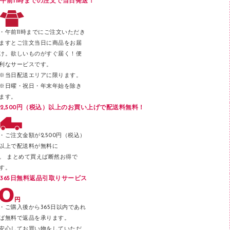
午前11時までの注文で当日発送！
レタートレー
３０穴リフィル・３０穴インデックス
レターケース
２穴リフィル・２穴インデックス
・午前11時までにご注文いただき
ラベル類
ますとご注文当日に商品をお届
け。欲しいものがすぐ届く！便
メンディングテープ
利なサービスです。
メッシュケース／ペンケース
※当日配送エリアに限ります。
※日曜・祝日・年末年始を除き
フロアケース
ます。
ブックエンド／ブックスタンド
2,500円（税込）以上のお買い上げで配送料無料！
ファスナーつづり紐
パンチ
・ご注文金額が2,500円（税込）
以上で配送料が無料に
はさみ
。 まとめて買えば断然お得で
デスクマット
す。
365日無料返品引取りサービス
デスクトレー
テープのり
・ご購入後から365日以内であれ
テープカッター
ば無料で返品を承ります。
安心してお買い物をしていただ