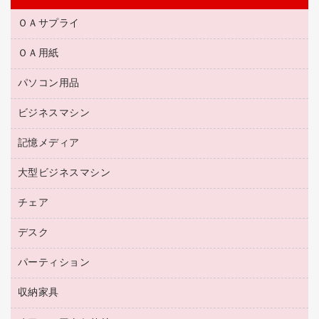
ＯＡサプライ
ＯＡ用紙
互換インクカートリッジ
リサイクルトナー（リターン方式）
パソコン用品
名刺用紙
リサイクルトナー（プール方式）
帳票用紙／フォーム用紙
ビジネスマシン
パソコン周辺機器
リサイクルインクカートリッジ
ワープロ用紙
各種ケーブル
プリンタ用リボン
記憶メディア
電話機
ラベル用紙
マウスパッド
ファクシミリトナー
レーザープリンタ／複合機
プロッター用紙
大型ビジネスマシン
ブルーレイディスク
マウス
トナーカートリッジ
メモリーカード
ファクシミリ用紙
ＤＶＤ
パソコンバッグ／収納用品
チェア
プリンタ
コピートナー
プロジェクタ
ハガキ用紙
ＣＤ－ＲＷ
パソコンアクセサリー
インクカートリッジ
ファクシミリ
デスク
応接イス・ベンチ
その他コピー用紙・プリンタ用紙
ＣＤ－Ｒ
ネットワーク／ＬＡＮ機器
パソコン本体
ミーティングチェア
コピー用紙
メディア収納用品
パーティション
ミーティングテーブル
ネットワーク／ＬＡＮアクセサリー
デジタルカメラ
オフィスチェア
インクジェットプリンタ用紙
デスク
セキュリティ用品
収納家具
ホワイトボード・黒板
スキャナー
カウンター
スマートフォン／モバイル周辺機器
パーティション