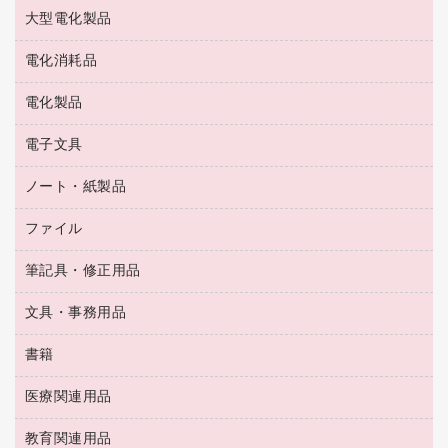
お茶備品
大型電化製品
大型シュレッダー（共配）
園芸用品
殺虫剤
医薬部外品
レーザーポインター
ペット用品
飲食用消耗品
電化消耗品
冷蔵庫・キッチン・調理家電
ラミネートフィルム
飲食雑貨用品
テレビ・ＡＶ機器
電化製品
電球・蛍光灯
ラミネータ
ペーパータオル
乾電池・充電池
タイムレコーダー
電子文具
掃除機・クリーナー
ハンドソープ・石鹸
フィルム・カメラ用品
タイムカード
空調・季節家電
トイレ用品
ノート・紙製品
電卓
デスクライト
シュレッダ
その他電化製品
トイレ用洗剤
ラベルライター
アルバム
ファイル
封筒
ＯＨＰ用品
キッチン・調理家電
トイレットペーパー
ラベルテープ
懐中電灯・ライト
粘着メモ
ＯＡタップ／延長コード
筆記具・修正用品
名刺整理用品
ティッシュペーパー
その他電子文具
伝票
ＡＶ機器・アクセサリー
板目表紙・綴込表紙
ダストボックス
文具・事務用品
万年筆
典礼用品
背幅が伸びるファイル
タオル・アメニティ用品
筆ペン
帳簿
書籍
輪ゴム
統一伝票用ファイル
その他雑貨
消しゴム
慶弔用品
両面テープ
収納保存用品
医療関連用品
パソコンソフト
スリッパ・サンダル・シューズ
修正液・修正ペン
額縁
名札
持ち出しファイル
スポーツ・レジャー用品
修正テープ
教育関連用品
保健用品
各種用紙