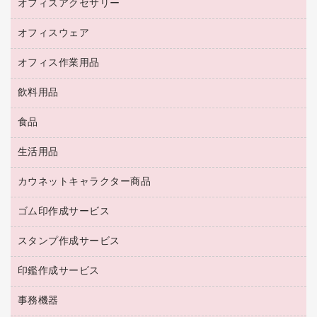
コピー機
オフィスアクセサリー
保管庫・書庫
キーボード／テンキー
インクジェットプリンタ／複合機
金庫
オフィスウェア
オフィスアクセサリー
ＵＳＢハブ／ＵＳＢアクセサリー
ＵＳＢメモリ
ロッカー・下駄箱
ＯＡフィルター
オフィス作業用品
医療・介護・ワーキングウェア
その他収納
ＯＡクリーナー／エアダスター
ブラウス・シャツ
飲料用品
養生用品
ＬＡＮケーブル
アウター
防災用品
食品
緑茶飲料
ＨＤＤ／ＳＳＤ
防災用備蓄食品・飲料
茶葉・インスタント
ディスプレイモニター
生活用品
食品
台車・脚立
紅茶・バラエティ飲料
菓子
倉庫収納用品
カウネットキャラクター商品
浴室用品
レギュラーコーヒー
作業用手袋
台所用洗剤
ミルク・シュガー
ゴム印作成サービス
カウネットキャラクター商品
作業用雑貨
掃除用品
ミネラルウォーター
スタンプ作成サービス
ゴム印作成サービス
梱包用品
掃除用洗剤
ソフトドリンク
ゴム印（一行印）作成サービス
梱包用テープ
洗濯用品
印鑑作成サービス
シヤチハタスタンプ作成サービス
コーヒーメーカー・備品
ゴム印（フリーサイズ印）作成サービス
工場用品
洗濯用洗剤
カウネットスタンプ作成サービス
インスタントコーヒー
事務機器
印鑑作成サービス
結束用品
消臭・芳香剤