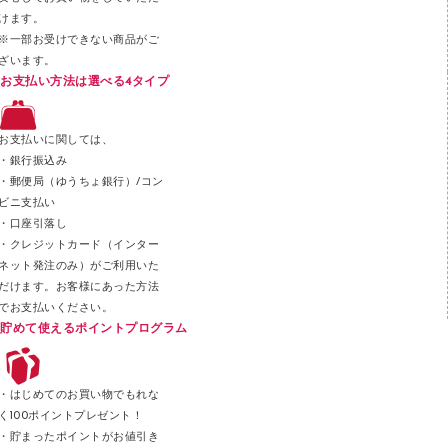
その他文具
けます。
セロハンテープ
※一部お受けできない商品がご
ざいます。
スプレーのり クリーナー
お支払い方法は選べる4タイプ
ステープル針
ステープラー本体
お支払いに関しては、
スティックのり
・銀行振込み
・郵便局（ゆうちょ銀行）/コン
クリップ
ビニ支払い
カッター
・口座引落し
・クレジットカード（インター
ネット発注のみ）がご利用いた
だけます。お客様にあった方法
でお支払いください。
貯めて使えるポイントプログラム
・はじめてのお買い物でもれな
く100ポイントプレゼント！
・貯まったポイントがお値引き