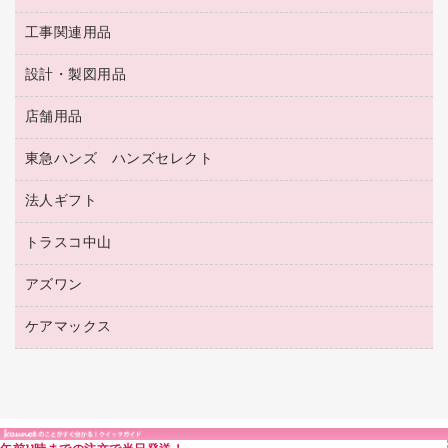
保管・整理用品
レターファイル
ゴミ袋
蛍光マーカー
使い捨て手袋
ルーズリーフ
壁面／足元収納
工事関連用品
教育関連用品
リングファイル
キッチン用品
鉛筆
感染症対策用品
バインダーノート
文書保存箱
プレゼン用ファイル
食品添加物製品
設計・製図用品
工事関連用品
マーキングペン（油性）
介護用品
ノート
備品／小物ケース
フラットファイル
屋外用品
マーキングペン（水性）
医療関連用品
店舗用品
設計・製図用品
透明テープ 事務用
フォルダー
ホワイトボード用マーカー
感染症対策用品（食品・飲料・食添製品）
電話台
東急ハンズ ハンズセレクト
店舗運営用品
ファイルボックス
ボールペン用替芯
接着用品
陳列什器
パイプ式ファイル
法人ギフト
東急ハンズ
ボールペン（油性）
製本用品
紙手提げ袋
その他ファイル
ボールペン（ゲルインク）
トラスコ中山
高島屋
針なしステープラー
レジ・ポリ袋
コンピュータ用ファイル
シャープペンシル用替芯
カウネットギフト
紙めくり
ディスプレイ用品
アズワン
建築・作業用品
クリヤーホルダー
シャープペンシル
高島屋（食品・飲料）
裁断機
サイン・看板用品
研究・環境管理用品
クリヤーブック（差替式）
ケアマックス
医療・介護用品（食品・飲料・食添製品）
カウネットギフト（食品・飲料）
結束・とじ込み用品
カウンター／お会計用品
クリヤーブック（固定式）
研究・環境管理用品
医療・介護用品（食品・飲料・食添製品）
掲示用品
ＰＯＰ用品
クリップボード
液体のり
カードケース
印章用品
Ｚ式ファイル