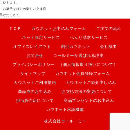
に使えます。！
・お菓子をはじめ楽しい交換商
品がたくさん。
ＴＯＰ
カウネットお申込みフォーム
ご注文の流れ
ネット限定サービス
べんり請求サービス
オフィスレイアウト
割引カウネット
会社概要
お問合せ
コールミーか選ばれる理由
プライバシーポリシー （個人情報取り扱いについて）
サイトマップ
カウネット会員登録フォーム
カウネットご利用規約
カウネットご紹介申し込み
商品券のお申込み
お支払方法の変更について
担当販売店について
商品プレゼントのお申込み
カウネット承認機能
株式会社コール・ミー