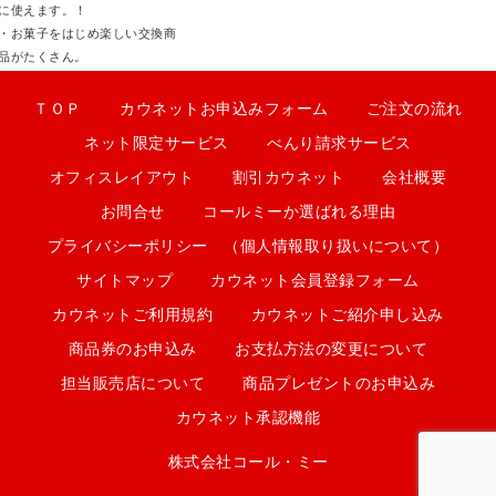
に使えます。！
・お菓子をはじめ楽しい交換商
品がたくさん。
ＴＯＰ
カウネットお申込みフォーム
ご注文の流れ
ネット限定サービス
べんり請求サービス
オフィスレイアウト
割引カウネット
会社概要
お問合せ
コールミーか選ばれる理由
プライバシーポリシー （個人情報取り扱いについて）
サイトマップ
カウネット会員登録フォーム
カウネットご利用規約
カウネットご紹介申し込み
商品券のお申込み
お支払方法の変更について
担当販売店について
商品プレゼントのお申込み
カウネット承認機能
株式会社コール・ミー