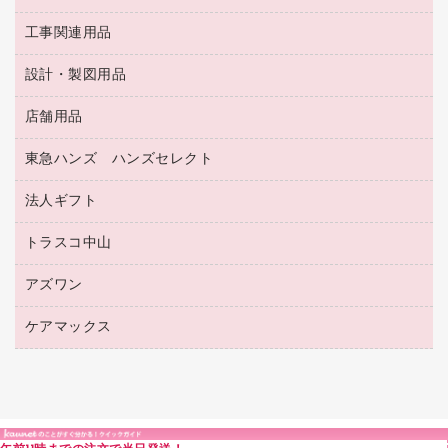
保管・整理用品
レターファイル
ゴミ袋
蛍光マーカー
使い捨て手袋
ルーズリーフ
壁面／足元収納
工事関連用品
教育関連用品
リングファイル
キッチン用品
鉛筆
感染症対策用品
バインダーノート
文書保存箱
プレゼン用ファイル
食品添加物製品
設計・製図用品
工事関連用品
マーキングペン（油性）
介護用品
ノート
備品／小物ケース
フラットファイル
屋外用品
マーキングペン（水性）
医療関連用品
店舗用品
設計・製図用品
透明テープ 事務用
フォルダー
ホワイトボード用マーカー
感染症対策用品（食品・飲料・食添製品）
電話台
東急ハンズ ハンズセレクト
店舗運営用品
ファイルボックス
ボールペン用替芯
接着用品
陳列什器
パイプ式ファイル
法人ギフト
東急ハンズ
ボールペン（油性）
製本用品
紙手提げ袋
その他ファイル
ボールペン（ゲルインク）
トラスコ中山
高島屋
針なしステープラー
レジ・ポリ袋
コンピュータ用ファイル
シャープペンシル用替芯
カウネットギフト
紙めくり
ディスプレイ用品
アズワン
建築・作業用品
クリヤーホルダー
シャープペンシル
高島屋（食品・飲料）
裁断機
サイン・看板用品
研究・環境管理用品
クリヤーブック（差替式）
ケアマックス
医療・介護用品（食品・飲料・食添製品）
カウネットギフト（食品・飲料）
結束・とじ込み用品
カウンター／お会計用品
クリヤーブック（固定式）
研究・環境管理用品
医療・介護用品（食品・飲料・食添製品）
掲示用品
ＰＯＰ用品
クリップボード
液体のり
カードケース
印章用品
Ｚ式ファイル