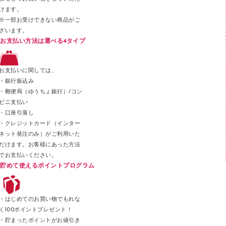
その他文具
けます。
セロハンテープ
※一部お受けできない商品がご
ざいます。
スプレーのり クリーナー
お支払い方法は選べる4タイプ
ステープル針
ステープラー本体
お支払いに関しては、
スティックのり
・銀行振込み
・郵便局（ゆうちょ銀行）/コン
クリップ
ビニ支払い
カッター
・口座引落し
・クレジットカード（インター
ネット発注のみ）がご利用いた
だけます。お客様にあった方法
でお支払いください。
貯めて使えるポイントプログラム
・はじめてのお買い物でもれな
く100ポイントプレゼント！
・貯まったポイントがお値引き