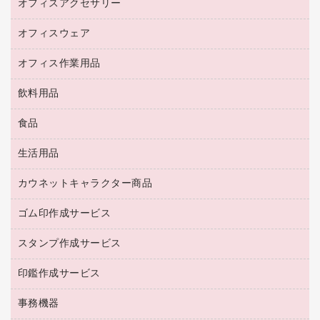
コピー機
オフィスアクセサリー
保管庫・書庫
キーボード／テンキー
インクジェットプリンタ／複合機
金庫
オフィスウェア
オフィスアクセサリー
ＵＳＢハブ／ＵＳＢアクセサリー
ＵＳＢメモリ
ロッカー・下駄箱
ＯＡフィルター
オフィス作業用品
医療・介護・ワーキングウェア
その他収納
ＯＡクリーナー／エアダスター
ブラウス・シャツ
飲料用品
養生用品
ＬＡＮケーブル
アウター
防災用品
食品
緑茶飲料
ＨＤＤ／ＳＳＤ
防災用備蓄食品・飲料
茶葉・インスタント
ディスプレイモニター
生活用品
食品
台車・脚立
紅茶・バラエティ飲料
菓子
倉庫収納用品
カウネットキャラクター商品
浴室用品
レギュラーコーヒー
作業用手袋
台所用洗剤
ミルク・シュガー
ゴム印作成サービス
カウネットキャラクター商品
作業用雑貨
掃除用品
ミネラルウォーター
スタンプ作成サービス
ゴム印作成サービス
梱包用品
掃除用洗剤
ソフトドリンク
ゴム印（一行印）作成サービス
梱包用テープ
洗濯用品
印鑑作成サービス
シヤチハタスタンプ作成サービス
コーヒーメーカー・備品
ゴム印（フリーサイズ印）作成サービス
工場用品
洗濯用洗剤
カウネットスタンプ作成サービス
インスタントコーヒー
事務機器
印鑑作成サービス
結束用品
消臭・芳香剤