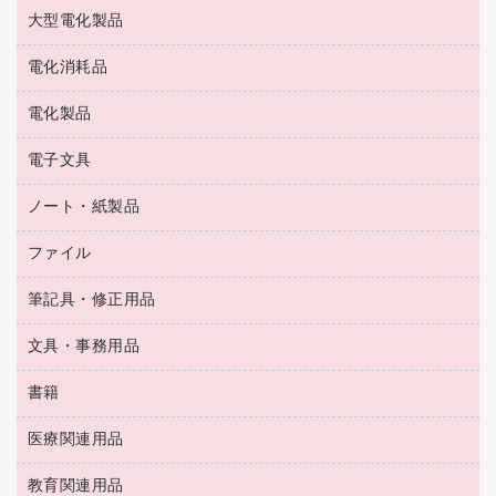
お茶備品
大型電化製品
大型シュレッダー（共配）
園芸用品
殺虫剤
医薬部外品
レーザーポインター
ペット用品
飲食用消耗品
電化消耗品
冷蔵庫・キッチン・調理家電
ラミネートフィルム
飲食雑貨用品
テレビ・ＡＶ機器
電化製品
電球・蛍光灯
ラミネータ
ペーパータオル
乾電池・充電池
タイムレコーダー
電子文具
掃除機・クリーナー
ハンドソープ・石鹸
フィルム・カメラ用品
タイムカード
空調・季節家電
トイレ用品
ノート・紙製品
電卓
デスクライト
シュレッダ
その他電化製品
トイレ用洗剤
ラベルライター
アルバム
ファイル
封筒
ＯＨＰ用品
キッチン・調理家電
トイレットペーパー
ラベルテープ
懐中電灯・ライト
粘着メモ
ＯＡタップ／延長コード
筆記具・修正用品
名刺整理用品
ティッシュペーパー
その他電子文具
伝票
ＡＶ機器・アクセサリー
板目表紙・綴込表紙
ダストボックス
文具・事務用品
万年筆
典礼用品
背幅が伸びるファイル
タオル・アメニティ用品
筆ペン
帳簿
書籍
輪ゴム
統一伝票用ファイル
その他雑貨
消しゴム
慶弔用品
両面テープ
収納保存用品
医療関連用品
パソコンソフト
スリッパ・サンダル・シューズ
修正液・修正ペン
額縁
名札
持ち出しファイル
スポーツ・レジャー用品
修正テープ
教育関連用品
保健用品
各種用紙