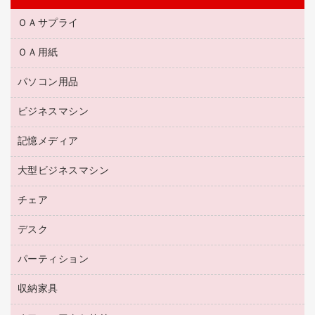
ＯＡサプライ
ＯＡ用紙
互換インクカートリッジ
リサイクルトナー（リターン方式）
パソコン用品
名刺用紙
リサイクルトナー（プール方式）
帳票用紙／フォーム用紙
ビジネスマシン
パソコン周辺機器
リサイクルインクカートリッジ
ワープロ用紙
各種ケーブル
プリンタ用リボン
記憶メディア
電話機
ラベル用紙
マウスパッド
ファクシミリトナー
レーザープリンタ／複合機
プロッター用紙
大型ビジネスマシン
ブルーレイディスク
マウス
トナーカートリッジ
メモリーカード
ファクシミリ用紙
ＤＶＤ
パソコンバッグ／収納用品
チェア
プリンタ
コピートナー
プロジェクタ
ハガキ用紙
ＣＤ－ＲＷ
パソコンアクセサリー
インクカートリッジ
ファクシミリ
デスク
応接イス・ベンチ
その他コピー用紙・プリンタ用紙
ＣＤ－Ｒ
ネットワーク／ＬＡＮ機器
パソコン本体
ミーティングチェア
コピー用紙
メディア収納用品
パーティション
ミーティングテーブル
ネットワーク／ＬＡＮアクセサリー
デジタルカメラ
オフィスチェア
インクジェットプリンタ用紙
デスク
セキュリティ用品
収納家具
ホワイトボード・黒板
スキャナー
カウンター
スマートフォン／モバイル周辺機器
パーティション