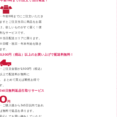
午前11時までの注文で当日発送！
レタートレー
３０穴リフィル・３０穴インデックス
レターケース
２穴リフィル・２穴インデックス
・午前11時までにご注文いただき
ラベル類
ますとご注文当日に商品をお届
け。欲しいものがすぐ届く！便
メンディングテープ
利なサービスです。
メッシュケース／ペンケース
※当日配送エリアに限ります。
※日曜・祝日・年末年始を除き
フロアケース
ます。
ブックエンド／ブックスタンド
2,500円（税込）以上のお買い上げで配送料無料！
ファスナーつづり紐
パンチ
・ご注文金額が2,500円（税込）
以上で配送料が無料に
はさみ
。 まとめて買えば断然お得で
デスクマット
す。
365日無料返品引取りサービス
デスクトレー
テープのり
・ご購入後から365日以内であれ
テープカッター
ば無料で返品を承ります。
安心してお買い物をしていただ