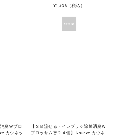
¥1,408
（税込）
消臭Ｗブロ
【ＳＢ流せるトイレブラシ除菌消臭Ｗ
et カウネッ
ブロッサム替２４個】 kaunet カウネ