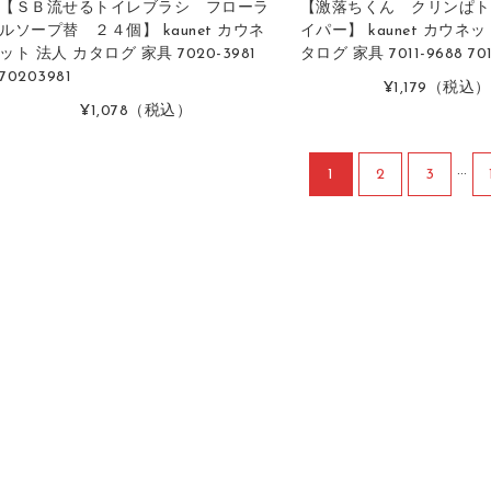
【ＳＢ流せるトイレブラシ フローラ
【激落ちくん クリンぱト
ルソープ替 ２４個】 kaunet カウネ
イパー】 kaunet カウネッ
ット 法人 カタログ 家具 7020-3981
タログ 家具 7011-9688 701
70203981
¥1,179
（税込）
¥1,078
（税込）
…
1
2
3