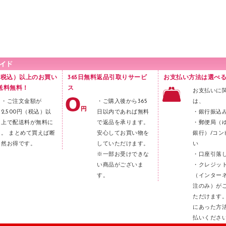
円（税込）以上のお買い
365日無料返品引取りサービ
お支払い方法は選べる
送料無料！
ス
お支払いに
・ご注文金額が
・ご購入後から365
は、
2,500円（税込）以
日以内であれば無料
・銀行振込
上で配送料が無料に
で返品を承ります。
・郵便局（
。 まとめて買えば断
安心してお買い物を
銀行）/コン
然お得です。
していただけます。
い
※一部お受けできな
・口座引落
い商品がございま
・クレジッ
す。
（インター
注のみ）が
ただけます
にあった方
払いくださ