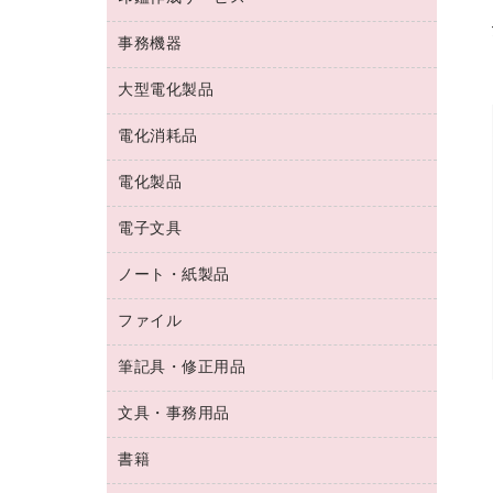
コーヒーメーカー・備品
ゴム印（フリーサイズ印）作成サービス
工場用品
洗濯用洗剤
カウネットスタンプ作成サービス
インスタントコーヒー
事務機器
印鑑作成サービス
結束用品
消臭・芳香剤
お茶備品
大型電化製品
大型シュレッダー（共配）
園芸用品
殺虫剤
医薬部外品
レーザーポインター
ペット用品
飲食用消耗品
電化消耗品
冷蔵庫・キッチン・調理家電
ラミネートフィルム
飲食雑貨用品
テレビ・ＡＶ機器
電化製品
電球・蛍光灯
ラミネータ
ペーパータオル
乾電池・充電池
タイムレコーダー
電子文具
掃除機・クリーナー
ハンドソープ・石鹸
フィルム・カメラ用品
タイムカード
空調・季節家電
トイレ用品
ノート・紙製品
電卓
デスクライト
シュレッダ
その他電化製品
トイレ用洗剤
ラベルライター
アルバム
ファイル
封筒
ＯＨＰ用品
キッチン・調理家電
トイレットペーパー
ラベルテープ
懐中電灯・ライト
粘着メモ
ＯＡタップ／延長コード
筆記具・修正用品
名刺整理用品
ティッシュペーパー
その他電子文具
伝票
ＡＶ機器・アクセサリー
板目表紙・綴込表紙
ダストボックス
文具・事務用品
万年筆
典礼用品
背幅が伸びるファイル
タオル・アメニティ用品
筆ペン
帳簿
書籍
輪ゴム
統一伝票用ファイル
その他雑貨
消しゴム
慶弔用品