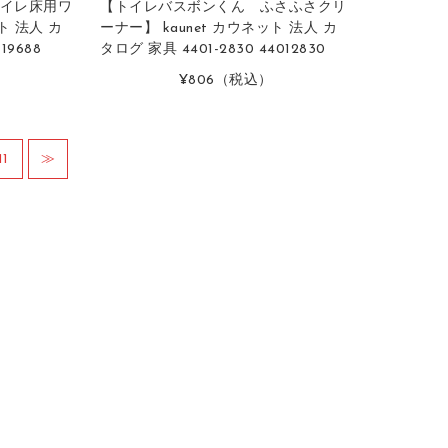
イレ床用ワ
【トイレバスボンくん ふさふさクリ
ト 法人 カ
ーナー】 kaunet カウネット 法人 カ
19688
タログ 家具 4401-2830 44012830
¥806
（税込）
11
≫