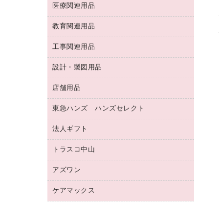
両面テープ
収納保存用品
医療関連用品
パソコンソフト
スリッパ・サンダル・シューズ
修正液・修正ペン
額縁
名札
持ち出しファイル
スポーツ・レジャー用品
修正テープ
教育関連用品
保健用品
各種用紙
保管・整理用品
レターファイル
ゴミ袋
蛍光マーカー
使い捨て手袋
ルーズリーフ
壁面／足元収納
工事関連用品
教育関連用品
リングファイル
キッチン用品
鉛筆
感染症対策用品
バインダーノート
文書保存箱
プレゼン用ファイル
食品添加物製品
設計・製図用品
工事関連用品
マーキングペン（油性）
介護用品
ノート
備品／小物ケース
フラットファイル
屋外用品
マーキングペン（水性）
医療関連用品
店舗用品
設計・製図用品
透明テープ 事務用
フォルダー
ホワイトボード用マーカー
感染症対策用品（食品・飲料・食添製
電話台
東急ハンズ ハンズセレクト
店舗運営用品
ファイルボックス
品）
ボールペン用替芯
接着用品
陳列什器
パイプ式ファイル
法人ギフト
東急ハンズ
ボールペン（油性）
製本用品
紙手提げ袋
その他ファイル
ボールペン（ゲルインク）
トラスコ中山
高島屋
針なしステープラー
レジ・ポリ袋
コンピュータ用ファイル
シャープペンシル用替芯
カウネットギフト
紙めくり
ディスプレイ用品
アズワン
建築・作業用品
クリヤーホルダー
シャープペンシル
高島屋（食品・飲料）
裁断機
サイン・看板用品
研究・環境管理用品
クリヤーブック（差替式）
ケアマックス
医療・介護用品（食品・飲料・食添製
カウネットギフト（食品・飲料）
結束・とじ込み用品
カウンター／お会計用品
品）
クリヤーブック（固定式）
医療・介護用品（食品・飲料・食添製
掲示用品
ＰＯＰ用品
研究・環境管理用品
クリップボード