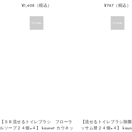
¥1,408
（税込）
¥767
（税込）
【ＳＢ流せるトイレブラシ フローラ
【流せるトイレブラシ除菌
ルソープ２４個×４】 kaunet カウネッ
ッサム替２４個×４】 kaun