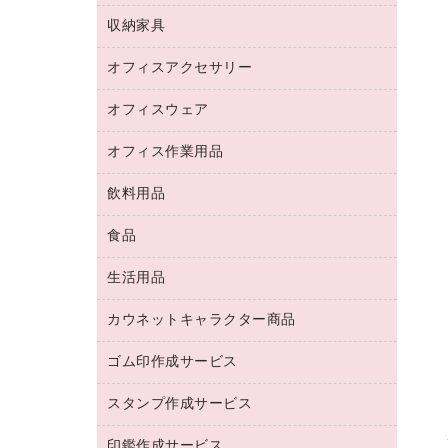
デジタルカメラ
オフィスチェア
インクジェットプリンタ用紙
デスク
セキュリティ用品
収納家具
ホワイトボード・黒板
スキャナー
カウンター
スマートフォン／モバイル周辺機器
パーティション
コピー機
オフィスアクセサリー
保管庫・書庫
キーボード／テンキー
インクジェットプリンタ／複合機
金庫
オフィスウェア
オフィスアクセサリー
ＵＳＢハブ／ＵＳＢアクセサリー
ＵＳＢメモリ
ロッカー・下駄箱
ＯＡフィルター
オフィス作業用品
医療・介護・ワーキングウェア
その他収納
ＯＡクリーナー／エアダスター
ブラウス・シャツ
飲料用品
養生用品
ＬＡＮケーブル
アウター
防災用品
食品
緑茶飲料
ＨＤＤ／ＳＳＤ
防災用備蓄食品・飲料
茶葉・インスタント
ディスプレイモニター
生活用品
食品
台車・脚立
紅茶・バラエティ飲料
菓子
倉庫収納用品
カウネットキャラクター商品
浴室用品
レギュラーコーヒー
作業用手袋
台所用洗剤
ミルク・シュガー
ゴム印作成サービス
カウネットキャラクター商品
作業用雑貨
掃除用品
ミネラルウォーター
スタンプ作成サービス
ゴム印作成サービス
梱包用品
掃除用洗剤
ソフトドリンク
ゴム印（一行印）作成サービス
梱包用テープ
洗濯用品
印鑑作成サービス
シヤチハタスタンプ作成サービス