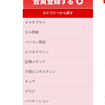
カテゴリーから探す
ＯＡサプライ
ＯＡ用紙
互換インクカートリッジ
リサイクルトナー（リターン方式）
パソコン用品
名刺用紙
リサイクルトナー（プール方式）
帳票用紙／フォーム用紙
ビジネスマシン
パソコン周辺機器
リサイクルインクカートリッジ
ワープロ用紙
各種ケーブル
プリンタ用リボン
記憶メディア
電話機
ラベル用紙
マウスパッド
ファクシミリトナー
レーザープリンタ／複合機
プロッター用紙
大型ビジネスマシン
ブルーレイディスク
マウス
トナーカートリッジ
メモリーカード
ファクシミリ用紙
ＤＶＤ
パソコンバッグ／収納用品
チェア
プリンタ
コピートナー
プロジェクタ
ハガキ用紙
ＣＤ－ＲＷ
パソコンアクセサリー
インクカートリッジ
ファクシミリ
デスク
応接イス・ベンチ
その他コピー用紙・プリンタ用紙
ＣＤ－Ｒ
ネットワーク／ＬＡＮ機器
パソコン本体
ミーティングチェア
コピー用紙
メディア収納用品
パーティション
ミーティングテーブル
ネットワーク／ＬＡＮアクセサリー