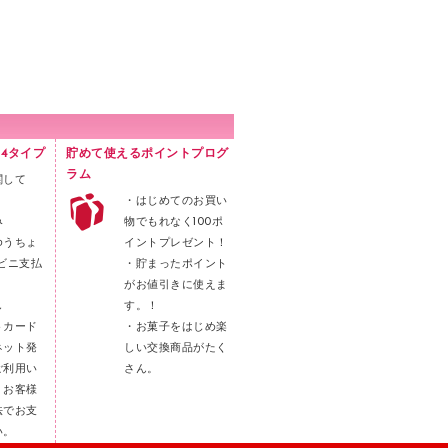
4タイプ
貯めて使えるポイントプログ
ラム
関して
・はじめてのお買い
み
物でもれなく100ポ
ゆうちょ
イントプレゼント！
ビニ支払
・貯まったポイント
がお値引きに使えま
し
す。！
トカード
・お菓子をはじめ楽
ネット発
しい交換商品がたく
ご利用い
さん。
。お客様
法でお支
い。