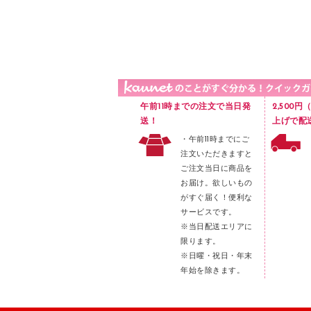
品）
液体のり
カードケース
印章用品
Ｚ式ファイル
レタートレー
３０穴リフィル・３０穴インデックス
レターケース
２穴リフィル・２穴インデックス
ラベル類
午前11時までの注文で当日発
2,500
メンディングテープ
送！
上げで配
・午前11時までにご
メッシュケース／ペンケース
注文いただきますと
フロアケース
ご注文当日に商品を
お届け。欲しいもの
ブックエンド／ブックスタンド
がすぐ届く！便利な
ファスナーつづり紐
サービスです。
パンチ
※当日配送エリアに
限ります。
はさみ
※日曜・祝日・年末
デスクマット
年始を除きます。
デスクトレー