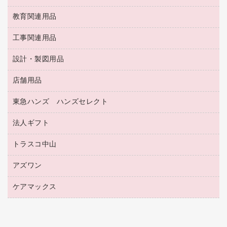
修正液・修正ペン
額縁
名札
持ち出しファイル
スポーツ・レジャー用品
修正テープ
教育関連用品
保健用品
各種用紙
保管・整理用品
レターファイル
ゴミ袋
蛍光マーカー
使い捨て手袋
ルーズリーフ
壁面／足元収納
工事関連用品
教育関連用品
リングファイル
キッチン用品
鉛筆
感染症対策用品
バインダーノート
文書保存箱
プレゼン用ファイル
食品添加物製品
設計・製図用品
工事関連用品
マーキングペン（油性）
介護用品
ノート
備品／小物ケース
フラットファイル
屋外用品
マーキングペン（水性）
医療関連用品
店舗用品
設計・製図用品
透明テープ 事務用
フォルダー
ホワイトボード用マーカー
感染症対策用品（食品・飲料・食添製品）
電話台
東急ハンズ ハンズセレクト
店舗運営用品
ファイルボックス
ボールペン用替芯
接着用品
陳列什器
パイプ式ファイル
法人ギフト
東急ハンズ
ボールペン（油性）
製本用品
紙手提げ袋
その他ファイル
ボールペン（ゲルインク）
トラスコ中山
高島屋
針なしステープラー
レジ・ポリ袋
コンピュータ用ファイル
シャープペンシル用替芯
カウネットギフト
紙めくり
ディスプレイ用品
アズワン
建築・作業用品
クリヤーホルダー
シャープペンシル
高島屋（食品・飲料）
裁断機
サイン・看板用品
研究・環境管理用品
クリヤーブック（差替式）
ケアマックス
医療・介護用品（食品・飲料・食添製品）
カウネットギフト（食品・飲料）
結束・とじ込み用品
カウンター／お会計用品
クリヤーブック（固定式）
研究・環境管理用品
医療・介護用品（食品・飲料・食添製品）
掲示用品
ＰＯＰ用品
クリップボード
液体のり