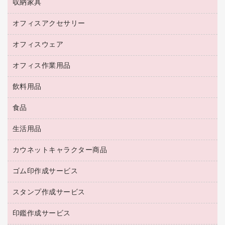
セキュリティ用品
収納家具
ホワイトボード・黒板
スキャナー
カウンター
スマートフォン／モバイル周辺機器
パーティション
コピー機
オフィスアクセサリー
保管庫・書庫
キーボード／テンキー
インクジェットプリンタ／複合機
金庫
オフィスウェア
オフィスアクセサリー
ＵＳＢハブ／ＵＳＢアクセサリー
ＵＳＢメモリ
ロッカー・下駄箱
ＯＡフィルター
オフィス作業用品
医療・介護・ワーキングウェア
その他収納
ＯＡクリーナー／エアダスター
ブラウス・シャツ
飲料用品
養生用品
ＬＡＮケーブル
アウター
防災用品
食品
緑茶飲料
ＨＤＤ／ＳＳＤ
防災用備蓄食品・飲料
茶葉・インスタント
ディスプレイモニター
生活用品
食品
台車・脚立
紅茶・バラエティ飲料
菓子
倉庫収納用品
カウネットキャラクター商品
浴室用品
レギュラーコーヒー
作業用手袋
台所用洗剤
ミルク・シュガー
ゴム印作成サービス
カウネットキャラクター商品
作業用雑貨
掃除用品
ミネラルウォーター
スタンプ作成サービス
ゴム印作成サービス
梱包用品
掃除用洗剤
ソフトドリンク
ゴム印（一行印）作成サービス
梱包用テープ
洗濯用品
印鑑作成サービス
シヤチハタスタンプ作成サービス
コーヒーメーカー・備品
ゴム印（フリーサイズ印）作成サービス