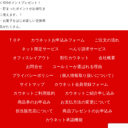
く100ポイントプレゼント！
・貯まったポイントがお値引き
に使えます。！
・お菓子をはじめ楽しい交換商
品がたくさん。
ＴＯＰ
カウネットお申込みフォーム
ご注文の流れ
ネット限定サービス
べんり請求サービス
オフィスレイアウト
割引カウネット
会社概要
お問合せ
コールミーか選ばれる理由
プライバシーポリシー （個人情報取り扱いについて）
サイトマップ
カウネット会員登録フォーム
カウネットご利用規約
カウネットご紹介申し込み
商品券のお申込み
お支払方法の変更について
担当販売店について
商品プレゼントのお申込み
カウネット承認機能