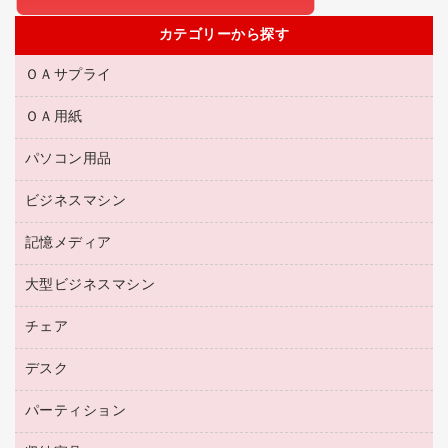
カテゴリーから探す
ＯＡサプライ
ＯＡ用紙
互換インクカートリッジ
リサイクルトナー（リターン方式）
パソコン用品
名刺用紙
リサイクルトナー（プール方式）
帳票用紙／フォーム用紙
ビジネスマシン
パソコン周辺機器
リサイクルインクカートリッジ
ワープロ用紙
各種ケーブル
プリンタ用リボン
記憶メディア
電話機
ラベル用紙
マウスパッド
ファクシミリトナー
レーザープリンタ／複合機
プロッター用紙
大型ビジネスマシン
ブルーレイディスク
マウス
トナーカートリッジ
メモリーカード
ファクシミリ用紙
ＤＶＤ
パソコンバッグ／収納用品
チェア
プリンタ
コピートナー
プロジェクタ
ハガキ用紙
ＣＤ－ＲＷ
パソコンアクセサリー
インクカートリッジ
ファクシミリ
デスク
応接イス・ベンチ
その他コピー用紙・プリンタ用紙
ＣＤ－Ｒ
ネットワーク／ＬＡＮ機器
パソコン本体
ミーティングチェア
コピー用紙
メディア収納用品
パーティション
ミーティングテーブル
ネットワーク／ＬＡＮアクセサリー
デジタルカメラ
オフィスチェア
インクジェットプリンタ用紙
デスク