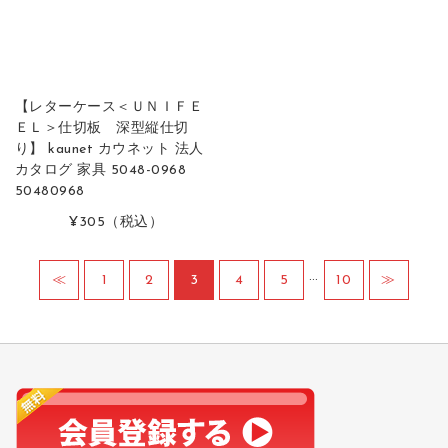
【レターケース＜ＵＮＩＦＥ
ＥＬ＞仕切板 深型縦仕切
り】 kaunet カウネット 法人
カタログ 家具 5048-0968
50480968
¥305
（税込）
…
≪
1
2
3
4
5
10
≫