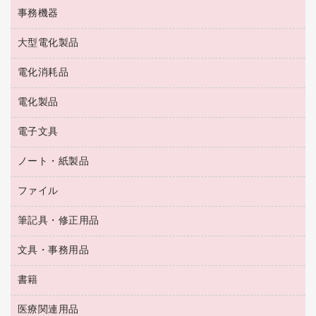
工場用品
洗濯用洗剤
カウネットスタンプ作成サービス
インスタントコーヒー
事務機器
印鑑作成サービス
結束用品
消臭・芳香剤
お茶備品
大型電化製品
大型シュレッダー（共配）
園芸用品
殺虫剤
医薬部外品
レーザーポインター
ペット用品
飲食用消耗品
電化消耗品
冷蔵庫・キッチン・調理家電
ラミネートフィルム
飲食雑貨用品
テレビ・ＡＶ機器
電化製品
電球・蛍光灯
ラミネータ
ペーパータオル
乾電池・充電池
タイムレコーダー
電子文具
掃除機・クリーナー
ハンドソープ・石鹸
フィルム・カメラ用品
タイムカード
空調・季節家電
トイレ用品
ノート・紙製品
電卓
デスクライト
シュレッダ
その他電化製品
トイレ用洗剤
ラベルライター
アルバム
ファイル
封筒
ＯＨＰ用品
キッチン・調理家電
トイレットペーパー
ラベルテープ
懐中電灯・ライト
粘着メモ
ＯＡタップ／延長コード
筆記具・修正用品
名刺整理用品
ティッシュペーパー
その他電子文具
伝票
ＡＶ機器・アクセサリー
板目表紙・綴込表紙
ダストボックス
文具・事務用品
万年筆
典礼用品
背幅が伸びるファイル
タオル・アメニティ用品
筆ペン
帳簿
書籍
輪ゴム
統一伝票用ファイル
その他雑貨
消しゴム
慶弔用品
両面テープ
収納保存用品
医療関連用品
パソコンソフト
スリッパ・サンダル・シューズ