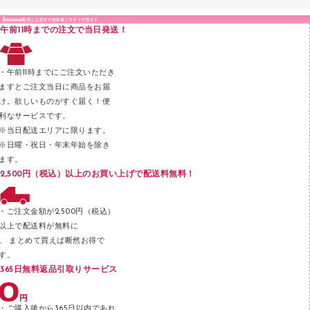
カードケース
印章用品
Ｚ式ファイル
午前11時までの注文で当日発送！
レタートレー
３０穴リフィル・３０穴インデックス
レターケース
２穴リフィル・２穴インデックス
・午前11時までにご注文いただき
ラベル類
ますとご注文当日に商品をお届
け。欲しいものがすぐ届く！便
メンディングテープ
利なサービスです。
メッシュケース／ペンケース
※当日配送エリアに限ります。
※日曜・祝日・年末年始を除き
フロアケース
ます。
ブックエンド／ブックスタンド
2,500円（税込）以上のお買い上げで配送料無料！
ファスナーつづり紐
パンチ
・ご注文金額が2,500円（税込）
以上で配送料が無料に
はさみ
。 まとめて買えば断然お得で
デスクマット
す。
365日無料返品引取りサービス
デスクトレー
テープのり
・ご購入後から365日以内であれ