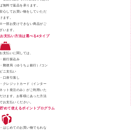
テープカッター
ば無料で返品を承ります。
安心してお買い物をしていただ
その他文具
けます。
セロハンテープ
※一部お受けできない商品がご
ざいます。
スプレーのり クリーナー
お支払い方法は選べる4タイプ
ステープル針
ステープラー本体
お支払いに関しては、
スティックのり
・銀行振込み
・郵便局（ゆうちょ銀行）/コン
クリップ
ビニ支払い
カッター
・口座引落し
・クレジットカード（インター
ネット発注のみ）がご利用いた
だけます。お客様にあった方法
でお支払いください。
貯めて使えるポイントプログラム
・はじめてのお買い物でもれな