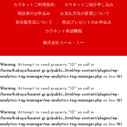
カウネットご利用規約
カウネットご紹介申し込み
商品券のお申込み
お支払方法の変更について
担当販売店について
商品プレゼントのお申込み
カウネット承認機能
株式会社コール・ミー
Warning
: Attempt to read property "ID" on null in
/home/kokuyo/kaunet.gr.jp/public_html/wp-content/plugins/wp-
analytics-tag-manager/wp-analytics-tag-manager.php
on line
161
Warning
: Attempt to read property "ID" on null in
/home/kokuyo/kaunet.gr.jp/public_html/wp-content/plugins/wp-
analytics-tag-manager/wp-analytics-tag-manager.php
on line
161
Warning
: Attempt to read property "ID" on null in
/home/kokuyo/kaunet.gr.jp/public_html/wp-content/plugins/wp-
analytics-tag-manager/wp-analytics-tag-manager.php
on line
161