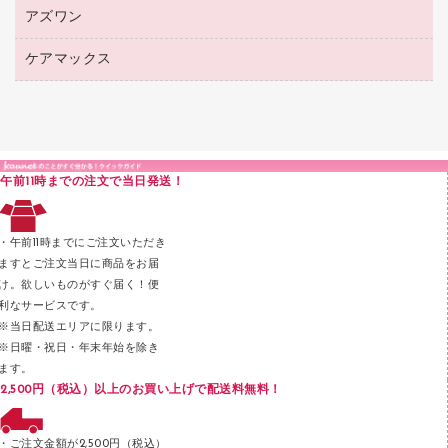
シャープペンシル用替芯
カウネットギフト
紙めくり
ディスプレイ用品
アズワン
建築・作業用品
クリヤーホルダー
シャープペンシル
高島屋（食品・飲料）
裁断機
サイン・看板用品
研究・環境管理用品
クリヤーブック（差替式）
ケアマックス
医療・介護用品（食品・飲料・食添製品）
カウネットギフト（食品・飲料）
結束・とじ込み用品
カウンター／お会計用品
クリヤーブック（固定式）
研究・環境管理用品
医療・介護用品（食品・飲料・食添製品）
掲示用品
ＰＯＰ用品
クリップボード
液体のり
カードケース
印章用品
Ｚ式ファイル
午前11時までの注文で当日発送！
レタートレー
３０穴リフィル・３０穴インデックス
レターケース
２穴リフィル・２穴インデックス
・午前11時までにご注文いただき
ラベル類
ますとご注文当日に商品をお届
け。欲しいものがすぐ届く！便
メンディングテープ
利なサービスです。
メッシュケース／ペンケース
※当日配送エリアに限ります。
※日曜・祝日・年末年始を除き
フロアケース
ます。
ブックエンド／ブックスタンド
2,500円（税込）以上のお買い上げで配送料無料！
ファスナーつづり紐
パンチ
・ご注文金額が2,500円（税込）