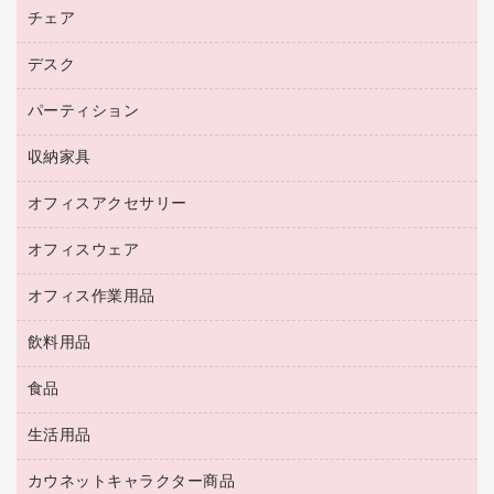
ファクシミリ用紙
ＤＶＤ
パソコンバッグ／収納用品
チェア
プリンタ
コピートナー
プロジェクタ
ハガキ用紙
ＣＤ－ＲＷ
パソコンアクセサリー
インクカートリッジ
ファクシミリ
デスク
応接イス・ベンチ
その他コピー用紙・プリンタ用紙
ＣＤ－Ｒ
ネットワーク／ＬＡＮ機器
パソコン本体
ミーティングチェア
コピー用紙
メディア収納用品
パーティション
ミーティングテーブル
ネットワーク／ＬＡＮアクセサリー
デジタルカメラ
オフィスチェア
インクジェットプリンタ用紙
デスク
セキュリティ用品
収納家具
ホワイトボード・黒板
スキャナー
カウンター
スマートフォン／モバイル周辺機器
パーティション
コピー機
オフィスアクセサリー
保管庫・書庫
キーボード／テンキー
インクジェットプリンタ／複合機
金庫
オフィスウェア
オフィスアクセサリー
ＵＳＢハブ／ＵＳＢアクセサリー
ＵＳＢメモリ
ロッカー・下駄箱
ＯＡフィルター
オフィス作業用品
医療・介護・ワーキングウェア
その他収納
ＯＡクリーナー／エアダスター
ブラウス・シャツ
飲料用品
養生用品
ＬＡＮケーブル
アウター
防災用品
食品
緑茶飲料
ＨＤＤ／ＳＳＤ
防災用備蓄食品・飲料
茶葉・インスタント
ディスプレイモニター
生活用品
食品
台車・脚立
紅茶・バラエティ飲料
菓子
倉庫収納用品
カウネットキャラクター商品
浴室用品
レギュラーコーヒー