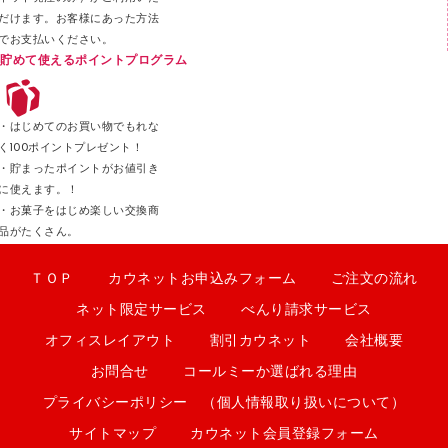
だけます。お客様にあった方法
でお支払いください。
貯めて使えるポイントプログラム
・はじめてのお買い物でもれな
く100ポイントプレゼント！
・貯まったポイントがお値引き
に使えます。！
・お菓子をはじめ楽しい交換商
品がたくさん。
ＴＯＰ
カウネットお申込みフォーム
ご注文の流れ
ネット限定サービス
べんり請求サービス
オフィスレイアウト
割引カウネット
会社概要
お問合せ
コールミーか選ばれる理由
プライバシーポリシー （個人情報取り扱いについて）
サイトマップ
カウネット会員登録フォーム