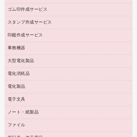
作業用手袋
台所用洗剤
ミルク・シュガー
ゴム印作成サービス
カウネットキャラクター商品
作業用雑貨
掃除用品
ミネラルウォーター
スタンプ作成サービス
ゴム印作成サービス
梱包用品
掃除用洗剤
ソフトドリンク
ゴム印（一行印）作成サービス
梱包用テープ
洗濯用品
印鑑作成サービス
シヤチハタスタンプ作成サービス
コーヒーメーカー・備品
ゴム印（フリーサイズ印）作成サービス
工場用品
洗濯用洗剤
カウネットスタンプ作成サービス
インスタントコーヒー
事務機器
印鑑作成サービス
結束用品
消臭・芳香剤
お茶備品
大型電化製品
大型シュレッダー（共配）
園芸用品
殺虫剤
医薬部外品
レーザーポインター
ペット用品
飲食用消耗品
電化消耗品
冷蔵庫・キッチン・調理家電
ラミネートフィルム
飲食雑貨用品
テレビ・ＡＶ機器
電化製品
電球・蛍光灯
ラミネータ
ペーパータオル
乾電池・充電池
タイムレコーダー
電子文具
掃除機・クリーナー
ハンドソープ・石鹸
フィルム・カメラ用品
タイムカード
空調・季節家電
トイレ用品
ノート・紙製品
電卓
デスクライト
シュレッダ
その他電化製品
トイレ用洗剤
ラベルライター
アルバム
ファイル
封筒
ＯＨＰ用品
キッチン・調理家電
トイレットペーパー
ラベルテープ
懐中電灯・ライト
粘着メモ