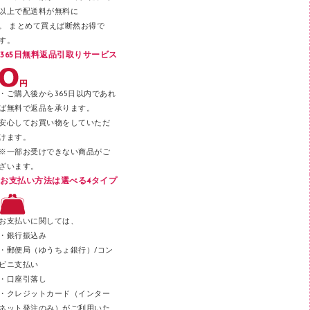
以上で配送料が無料に
はさみ
。 まとめて買えば断然お得で
デスクマット
す。
365日無料返品引取りサービス
デスクトレー
テープのり
・ご購入後から365日以内であれ
テープカッター
ば無料で返品を承ります。
安心してお買い物をしていただ
その他文具
けます。
セロハンテープ
※一部お受けできない商品がご
ざいます。
スプレーのり クリーナー
お支払い方法は選べる4タイプ
ステープル針
ステープラー本体
お支払いに関しては、
スティックのり
・銀行振込み
・郵便局（ゆうちょ銀行）/コン
クリップ
ビニ支払い
カッター
・口座引落し
・クレジットカード（インター
ネット発注のみ）がご利用いた