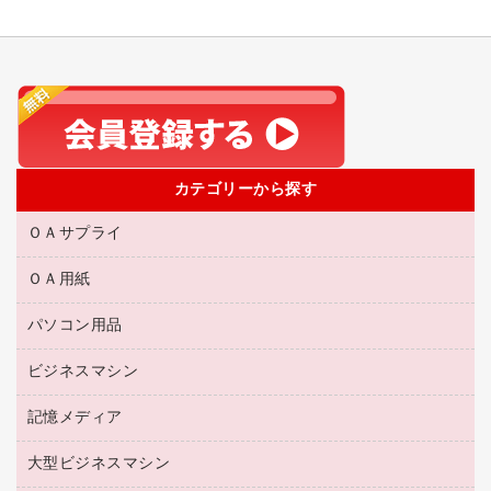
カテゴリーから探す
ＯＡサプライ
ＯＡ用紙
互換インクカートリッジ
リサイクルトナー（リターン方式）
パソコン用品
名刺用紙
リサイクルトナー（プール方式）
帳票用紙／フォーム用紙
ビジネスマシン
パソコン周辺機器
リサイクルインクカートリッジ
ワープロ用紙
各種ケーブル
プリンタ用リボン
記憶メディア
電話機
ラベル用紙
マウスパッド
ファクシミリトナー
レーザープリンタ／複合機
プロッター用紙
大型ビジネスマシン
ブルーレイディスク
マウス
トナーカートリッジ
メモリーカード