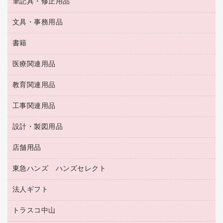
ＯＡタップ／延長コード
筆記具・修正用品
名刺整理用品
ティッシュペーパー
その他電子文具
伝票
ＡＶ機器・アクセサリー
板目表紙・綴込表紙
ダストボックス
文具・事務用品
万年筆
典礼用品
背幅が伸びるファイル
タオル・アメニティ用品
筆ペン
帳簿
書籍
輪ゴム
統一伝票用ファイル
その他雑貨
消しゴム
慶弔用品
両面テープ
収納保存用品
医療関連用品
パソコンソフト
スリッパ・サンダル・シューズ
修正液・修正ペン
額縁
名札
持ち出しファイル
スポーツ・レジャー用品
修正テープ
教育関連用品
保健用品
各種用紙
保管・整理用品
レターファイル
ゴミ袋
蛍光マーカー
使い捨て手袋
ルーズリーフ
壁面／足元収納
工事関連用品
教育関連用品
リングファイル
キッチン用品
鉛筆
感染症対策用品
バインダーノート
文書保存箱
プレゼン用ファイル
食品添加物製品
設計・製図用品
工事関連用品
マーキングペン（油性）
介護用品
ノート
備品／小物ケース
フラットファイル
屋外用品
マーキングペン（水性）
医療関連用品
店舗用品
設計・製図用品
透明テープ 事務用
フォルダー
ホワイトボード用マーカー
感染症対策用品（食品・飲料・食添製品）
電話台
東急ハンズ ハンズセレクト
店舗運営用品
ファイルボックス
ボールペン用替芯
接着用品
陳列什器
パイプ式ファイル
法人ギフト
東急ハンズ
ボールペン（油性）
製本用品
紙手提げ袋
その他ファイル
ボールペン（ゲルインク）
トラスコ中山
高島屋
針なしステープラー
レジ・ポリ袋
コンピュータ用ファイル