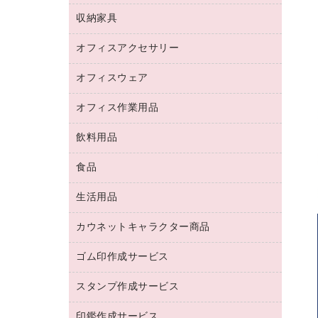
デジタルカメラ
オフィスチェア
インクジェットプリンタ用紙
デスク
セキュリティ用品
収納家具
ホワイトボード・黒板
スキャナー
カウンター
スマートフォン／モバイル周辺機器
パーティション
コピー機
オフィスアクセサリー
保管庫・書庫
キーボード／テンキー
インクジェットプリンタ／複合機
金庫
オフィスウェア
オフィスアクセサリー
ＵＳＢハブ／ＵＳＢアクセサリー
ＵＳＢメモリ
ロッカー・下駄箱
ＯＡフィルター
オフィス作業用品
医療・介護・ワーキングウェア
その他収納
ＯＡクリーナー／エアダスター
ブラウス・シャツ
飲料用品
養生用品
ＬＡＮケーブル
アウター
防災用品
食品
緑茶飲料
ＨＤＤ／ＳＳＤ
防災用備蓄食品・飲料
茶葉・インスタント
ディスプレイモニター
生活用品
食品
台車・脚立
紅茶・バラエティ飲料
菓子
倉庫収納用品
カウネットキャラクター商品
浴室用品
レギュラーコーヒー
作業用手袋
台所用洗剤
ミルク・シュガー
ゴム印作成サービス
カウネットキャラクター商品
作業用雑貨
掃除用品
ミネラルウォーター
スタンプ作成サービス
ゴム印作成サービス
梱包用品
掃除用洗剤
ソフトドリンク
ゴム印（一行印）作成サービス
梱包用テープ
洗濯用品
印鑑作成サービス
シヤチハタスタンプ作成サービス