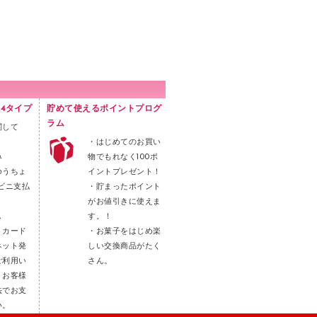
4タイプ
貯めて使えるポイントプログ
ラム
関して
・はじめてのお買い
み
物でもれなく100ポ
ゆうちょ
イントプレゼント！
ビニ支払
・貯まったポイント
がお値引きに使えま
し
す。！
トカード
・お菓子をはじめ楽
ネット発
しい交換商品がたく
ご利用い
さん。
。お客様
法でお支
い。