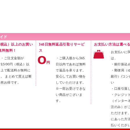
円（税込）以上のお買い
365日無料返品引取りサービ
お支払い方法は選べる
送料無料！
ス
お支払いに
・ご注文金額が
・ご購入後から365
は、
2,500円（税込）以
日以内であれば無料
・銀行振込
上で配送料が無料に
で返品を承ります。
・郵便局（
。 まとめて買えば断
安心してお買い物を
銀行）/コン
然お得です。
していただけます。
い
※一部お受けできな
・口座引落
い商品がございま
・クレジッ
す。
（インター
注のみ）が
ただけます
にあった方
払いくださ