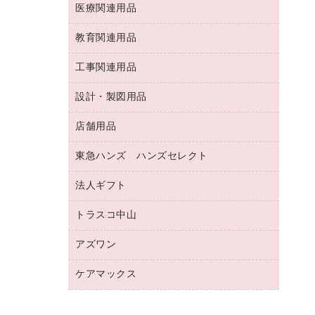
両面テープ
収納保存用品
医療関連用品
パソコンソフト
スリッパ・サンダル・シューズ
修正液・修正ペン
額縁
名札
持ち出しファイル
スポーツ・レジャー用品
修正テープ
教育関連用品
保健用品
各種用紙
保管・整理用品
レターファイル
ゴミ袋
蛍光マーカー
使い捨て手袋
ルーズリーフ
壁面／足元収納
工事関連用品
教育関連用品
リングファイル
キッチン用品
鉛筆
感染症対策用品
バインダーノート
文書保存箱
プレゼン用ファイル
食品添加物製品
設計・製図用品
工事関連用品
マーキングペン（油性）
介護用品
ノート
備品／小物ケース
フラットファイル
屋外用品
マーキングペン（水性）
医療関連用品
店舗用品
設計・製図用品
透明テープ 事務用
フォルダー
ホワイトボード用マーカー
感染症対策用品（食品・飲料・食添製
電話台
東急ハンズ ハンズセレクト
店舗運営用品
ファイルボックス
品）
ボールペン用替芯
接着用品
陳列什器
パイプ式ファイル
法人ギフト
東急ハンズ
ボールペン（油性）
製本用品
紙手提げ袋
その他ファイル
ボールペン（ゲルインク）
トラスコ中山
高島屋
針なしステープラー
レジ・ポリ袋
コンピュータ用ファイル
シャープペンシル用替芯
カウネットギフト
紙めくり
ディスプレイ用品
アズワン
建築・作業用品
クリヤーホルダー
シャープペンシル
高島屋（食品・飲料）
裁断機
サイン・看板用品
研究・環境管理用品
クリヤーブック（差替式）
ケアマックス
医療・介護用品（食品・飲料・食添製
カウネットギフト（食品・飲料）
結束・とじ込み用品
カウンター／お会計用品
品）
クリヤーブック（固定式）
医療・介護用品（食品・飲料・食添製
掲示用品
ＰＯＰ用品
研究・環境管理用品
クリップボード