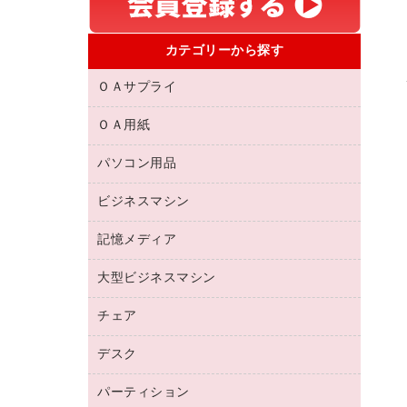
カテゴリーから探す
ＯＡサプライ
ＯＡ用紙
互換インクカートリッジ
リサイクルトナー（リターン方式）
パソコン用品
名刺用紙
リサイクルトナー（プール方式）
帳票用紙／フォーム用紙
ビジネスマシン
パソコン周辺機器
リサイクルインクカートリッジ
ワープロ用紙
各種ケーブル
プリンタ用リボン
記憶メディア
電話機
ラベル用紙
マウスパッド
ファクシミリトナー
レーザープリンタ／複合機
プロッター用紙
大型ビジネスマシン
ブルーレイディスク
マウス
トナーカートリッジ
メモリーカード
ファクシミリ用紙
ＤＶＤ
パソコンバッグ／収納用品
チェア
プリンタ
コピートナー
プロジェクタ
ハガキ用紙
ＣＤ－ＲＷ
パソコンアクセサリー
インクカートリッジ
ファクシミリ
デスク
応接イス・ベンチ
その他コピー用紙・プリンタ用紙
ＣＤ－Ｒ
ネットワーク／ＬＡＮ機器
パソコン本体
ミーティングチェア
コピー用紙
メディア収納用品
パーティション
ミーティングテーブル
ネットワーク／ＬＡＮアクセサリー