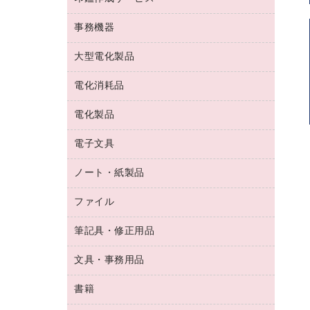
コーヒーメーカー・備品
ゴム印（フリーサイズ印）作成サービス
工場用品
洗濯用洗剤
カウネットスタンプ作成サービス
インスタントコーヒー
事務機器
印鑑作成サービス
結束用品
消臭・芳香剤
お茶備品
大型電化製品
大型シュレッダー（共配）
園芸用品
殺虫剤
医薬部外品
レーザーポインター
ペット用品
飲食用消耗品
電化消耗品
冷蔵庫・キッチン・調理家電
ラミネートフィルム
飲食雑貨用品
テレビ・ＡＶ機器
電化製品
電球・蛍光灯
ラミネータ
ペーパータオル
乾電池・充電池
タイムレコーダー
電子文具
掃除機・クリーナー
ハンドソープ・石鹸
フィルム・カメラ用品
タイムカード
空調・季節家電
トイレ用品
ノート・紙製品
電卓
デスクライト
シュレッダ
その他電化製品
トイレ用洗剤
ラベルライター
アルバム
ファイル
封筒
ＯＨＰ用品
キッチン・調理家電
トイレットペーパー
ラベルテープ
懐中電灯・ライト
粘着メモ
ＯＡタップ／延長コード
筆記具・修正用品
名刺整理用品
ティッシュペーパー
その他電子文具
伝票
ＡＶ機器・アクセサリー
板目表紙・綴込表紙
ダストボックス
文具・事務用品
万年筆
典礼用品
背幅が伸びるファイル
タオル・アメニティ用品
筆ペン
帳簿
書籍
輪ゴム
統一伝票用ファイル
その他雑貨
消しゴム
慶弔用品