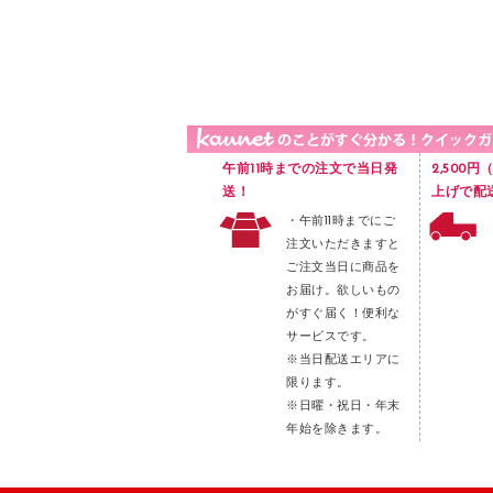
品）
液体のり
カードケース
印章用品
Ｚ式ファイル
レタートレー
３０穴リフィル・３０穴インデックス
レターケース
２穴リフィル・２穴インデックス
ラベル類
午前11時までの注文で当日発
2,500
メンディングテープ
送！
上げで配
・午前11時までにご
メッシュケース／ペンケース
注文いただきますと
フロアケース
ご注文当日に商品を
お届け。欲しいもの
ブックエンド／ブックスタンド
がすぐ届く！便利な
ファスナーつづり紐
サービスです。
パンチ
※当日配送エリアに
限ります。
はさみ
※日曜・祝日・年末
デスクマット
年始を除きます。
デスクトレー