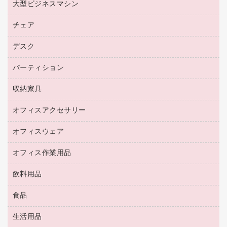
プロッター用紙
大型ビジネスマシン
ブルーレイディスク
マウス
トナーカートリッジ
メモリーカード
ファクシミリ用紙
ＤＶＤ
パソコンバッグ／収納用品
チェア
プリンタ
コピートナー
プロジェクタ
ハガキ用紙
ＣＤ－ＲＷ
パソコンアクセサリー
インクカートリッジ
ファクシミリ
デスク
応接イス・ベンチ
その他コピー用紙・プリンタ用紙
ＣＤ－Ｒ
ネットワーク／ＬＡＮ機器
パソコン本体
ミーティングチェア
コピー用紙
メディア収納用品
パーティション
ミーティングテーブル
ネットワーク／ＬＡＮアクセサリー
デジタルカメラ
オフィスチェア
インクジェットプリンタ用紙
デスク
セキュリティ用品
収納家具
ホワイトボード・黒板
スキャナー
カウンター
スマートフォン／モバイル周辺機器
パーティション
コピー機
オフィスアクセサリー
保管庫・書庫
キーボード／テンキー
インクジェットプリンタ／複合機
金庫
オフィスウェア
オフィスアクセサリー
ＵＳＢハブ／ＵＳＢアクセサリー
ＵＳＢメモリ
ロッカー・下駄箱
ＯＡフィルター
オフィス作業用品
医療・介護・ワーキングウェア
その他収納
ＯＡクリーナー／エアダスター
ブラウス・シャツ
飲料用品
養生用品
ＬＡＮケーブル
アウター
防災用品
食品
緑茶飲料
ＨＤＤ／ＳＳＤ
防災用備蓄食品・飲料
茶葉・インスタント
ディスプレイモニター
生活用品
食品
台車・脚立