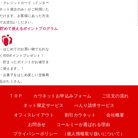
・クレジットカード（インター
ネット発注のみ）がご利用いた
だけます。お客様にあった方法
でお支払いください。
貯めて使えるポイントプログラム
・はじめてのお買い物でもれな
く100ポイントプレゼント！
・貯まったポイントがお値引き
に使えます。！
・お菓子をはじめ楽しい交換商
品がたくさん。
ＴＯＰ
カウネットお申込みフォーム
ご注文の流れ
ネット限定サービス
べんり請求サービス
オフィスレイアウト
割引カウネット
会社概要
お問合せ
コールミーか選ばれる理由
プライバシーポリシー （個人情報取り扱いについて）