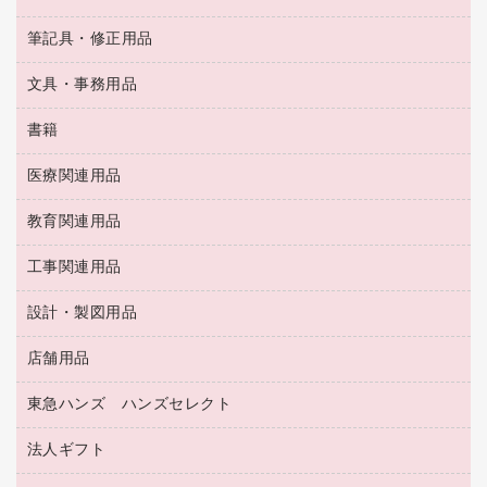
ＯＨＰ用品
キッチン・調理家電
トイレットペーパー
ラベルテープ
懐中電灯・ライト
粘着メモ
ＯＡタップ／延長コード
筆記具・修正用品
名刺整理用品
ティッシュペーパー
その他電子文具
伝票
ＡＶ機器・アクセサリー
板目表紙・綴込表紙
ダストボックス
文具・事務用品
万年筆
典礼用品
背幅が伸びるファイル
タオル・アメニティ用品
筆ペン
帳簿
書籍
輪ゴム
統一伝票用ファイル
その他雑貨
消しゴム
慶弔用品
両面テープ
収納保存用品
医療関連用品
パソコンソフト
スリッパ・サンダル・シューズ
修正液・修正ペン
額縁
名札
持ち出しファイル
スポーツ・レジャー用品
修正テープ
教育関連用品
保健用品
各種用紙
保管・整理用品
レターファイル
ゴミ袋
蛍光マーカー
使い捨て手袋
ルーズリーフ
壁面／足元収納
工事関連用品
教育関連用品
リングファイル
キッチン用品
鉛筆
感染症対策用品
バインダーノート
文書保存箱
プレゼン用ファイル
食品添加物製品
設計・製図用品
工事関連用品
マーキングペン（油性）
介護用品
ノート
備品／小物ケース
フラットファイル
屋外用品
マーキングペン（水性）
医療関連用品
店舗用品
設計・製図用品
透明テープ 事務用
フォルダー
ホワイトボード用マーカー
感染症対策用品（食品・飲料・食添製品）
電話台
東急ハンズ ハンズセレクト
店舗運営用品
ファイルボックス
ボールペン用替芯
接着用品
陳列什器
パイプ式ファイル
法人ギフト
東急ハンズ
ボールペン（油性）
製本用品
紙手提げ袋
その他ファイル