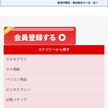
カテゴリーから探す
ＯＡサプライ
ＯＡ用紙
互換インクカートリッジ
リサイクルトナー（リターン方式）
パソコン用品
名刺用紙
リサイクルトナー（プール方式）
帳票用紙／フォーム用紙
ビジネスマシン
パソコン周辺機器
リサイクルインクカートリッジ
ワープロ用紙
各種ケーブル
プリンタ用リボン
記憶メディア
電話機
ラベル用紙
マウスパッド
ファクシミリトナー
レーザープリンタ／複合機