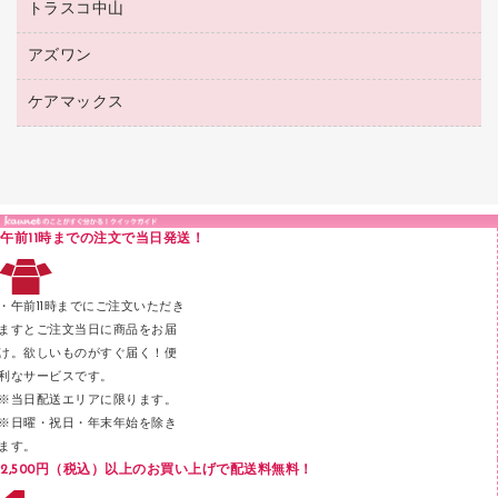
ボールペン（ゲルインク）
トラスコ中山
高島屋
針なしステープラー
レジ・ポリ袋
コンピュータ用ファイル
シャープペンシル用替芯
カウネットギフト
紙めくり
ディスプレイ用品
アズワン
建築・作業用品
クリヤーホルダー
シャープペンシル
高島屋（食品・飲料）
裁断機
サイン・看板用品
研究・環境管理用品
クリヤーブック（差替式）
ケアマックス
医療・介護用品（食品・飲料・食添製品）
カウネットギフト（食品・飲料）
結束・とじ込み用品
カウンター／お会計用品
クリヤーブック（固定式）
研究・環境管理用品
医療・介護用品（食品・飲料・食添製品）
掲示用品
ＰＯＰ用品
クリップボード
液体のり
カードケース
印章用品
Ｚ式ファイル
午前11時までの注文で当日発送！
レタートレー
３０穴リフィル・３０穴インデックス
レターケース
２穴リフィル・２穴インデックス
・午前11時までにご注文いただき
ラベル類
ますとご注文当日に商品をお届
け。欲しいものがすぐ届く！便
メンディングテープ
利なサービスです。
メッシュケース／ペンケース
※当日配送エリアに限ります。
※日曜・祝日・年末年始を除き
フロアケース
ます。
ブックエンド／ブックスタンド
2,500円（税込）以上のお買い上げで配送料無料！
ファスナーつづり紐