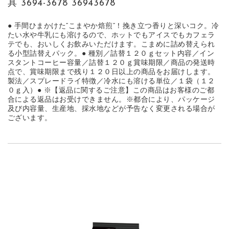
具 3694-3678 36943678
● 手間ひまかけた”こまやか焙煎”！挽き立つ香りと深いコク。冷
たい水や牛乳にも溶けるので、ホットでもアイスでもカフェラ
テでも、おいしくお飲みいただけます。こまめに詰め替えられ
る小型詰替えパック。● 種別／詰替１２０ｇセット内容／イン
スタントコーヒー容量／詰替１２０ｇ賞味期限／商品の発送時
点で、賞味期限まで残り１２０日以上の商品をお届けします。
製法／スプレードライ特徴／冷水にも溶ける単位／１袋（１２
０ｇ入）● ※【返品に関するご注意】この商品はお客様のご都
合による返品はお受けできません。※都合により、パッケージ
及び内容量、生産地、採水地などが予告なく変更される場合が
ございます。