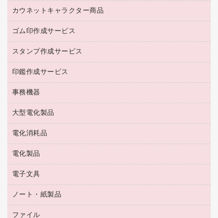
紅茶・バラエティ飲料
菓子
倉庫収納用品
カウネットキャラクター商品
浴室用品
レギュラーコーヒー
作業用手袋
台所用洗剤
ミルク・シュガー
ゴム印作成サービス
カウネットキャラクター商品
作業用雑貨
掃除用品
ミネラルウォーター
スタンプ作成サービス
ゴム印作成サービス
梱包用品
掃除用洗剤
ソフトドリンク
ゴム印（一行印）作成サービス
梱包用テープ
洗濯用品
印鑑作成サービス
シヤチハタスタンプ作成サービス
コーヒーメーカー・備品
ゴム印（フリーサイズ印）作成サービス
工場用品
洗濯用洗剤
カウネットスタンプ作成サービス
インスタントコーヒー
事務機器
印鑑作成サービス
結束用品
消臭・芳香剤
お茶備品
大型電化製品
大型シュレッダー（共配）
園芸用品
殺虫剤
医薬部外品
レーザーポインター
ペット用品
飲食用消耗品
電化消耗品
冷蔵庫・キッチン・調理家電
ラミネートフィルム
飲食雑貨用品
テレビ・ＡＶ機器
電化製品
電球・蛍光灯
ラミネータ
ペーパータオル
乾電池・充電池
タイムレコーダー
電子文具
掃除機・クリーナー
ハンドソープ・石鹸
フィルム・カメラ用品
タイムカード
空調・季節家電
トイレ用品
ノート・紙製品
電卓
デスクライト
シュレッダ
その他電化製品
トイレ用洗剤
ラベルライター
アルバム
ファイル
封筒