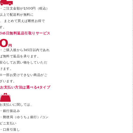
パンチ
・ご注文金額が2,500円（税込）
以上で配送料が無料に
はさみ
。 まとめて買えば断然お得で
デスクマット
す。
365日無料返品引取りサービス
デスクトレー
テープのり
・ご購入後から365日以内であれ
テープカッター
ば無料で返品を承ります。
安心してお買い物をしていただ
その他文具
けます。
セロハンテープ
※一部お受けできない商品がご
ざいます。
スプレーのり クリーナー
お支払い方法は選べる4タイプ
ステープル針
ステープラー本体
お支払いに関しては、
スティックのり
・銀行振込み
・郵便局（ゆうちょ銀行）/コン
クリップ
ビニ支払い
カッター
・口座引落し