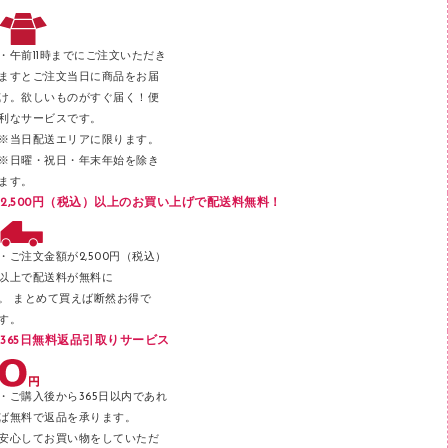
レタートレー
３０穴リフィル・３０穴インデックス
レターケース
２穴リフィル・２穴インデックス
・午前11時までにご注文いただき
ラベル類
ますとご注文当日に商品をお届
け。欲しいものがすぐ届く！便
メンディングテープ
利なサービスです。
メッシュケース／ペンケース
※当日配送エリアに限ります。
※日曜・祝日・年末年始を除き
フロアケース
ます。
ブックエンド／ブックスタンド
2,500円（税込）以上のお買い上げで配送料無料！
ファスナーつづり紐
パンチ
・ご注文金額が2,500円（税込）
以上で配送料が無料に
はさみ
。 まとめて買えば断然お得で
デスクマット
す。
365日無料返品引取りサービス
デスクトレー
テープのり
・ご購入後から365日以内であれ
テープカッター
ば無料で返品を承ります。
安心してお買い物をしていただ
その他文具