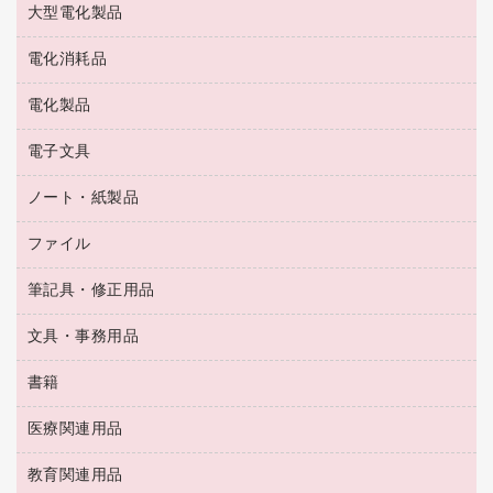
大型電化製品
大型シュレッダー（共配）
園芸用品
殺虫剤
医薬部外品
レーザーポインター
ペット用品
飲食用消耗品
電化消耗品
冷蔵庫・キッチン・調理家電
ラミネートフィルム
飲食雑貨用品
テレビ・ＡＶ機器
電化製品
電球・蛍光灯
ラミネータ
ペーパータオル
乾電池・充電池
タイムレコーダー
電子文具
掃除機・クリーナー
ハンドソープ・石鹸
フィルム・カメラ用品
タイムカード
空調・季節家電
トイレ用品
ノート・紙製品
電卓
デスクライト
シュレッダ
その他電化製品
トイレ用洗剤
ラベルライター
アルバム
ファイル
封筒
ＯＨＰ用品
キッチン・調理家電
トイレットペーパー
ラベルテープ
懐中電灯・ライト
粘着メモ
ＯＡタップ／延長コード
筆記具・修正用品
名刺整理用品
ティッシュペーパー
その他電子文具
伝票
ＡＶ機器・アクセサリー
板目表紙・綴込表紙
ダストボックス
文具・事務用品
万年筆
典礼用品
背幅が伸びるファイル
タオル・アメニティ用品
筆ペン
帳簿
書籍
輪ゴム
統一伝票用ファイル
その他雑貨
消しゴム
慶弔用品
両面テープ
収納保存用品
医療関連用品
パソコンソフト
スリッパ・サンダル・シューズ
修正液・修正ペン
額縁
名札
持ち出しファイル
スポーツ・レジャー用品
修正テープ
教育関連用品
保健用品
各種用紙
保管・整理用品