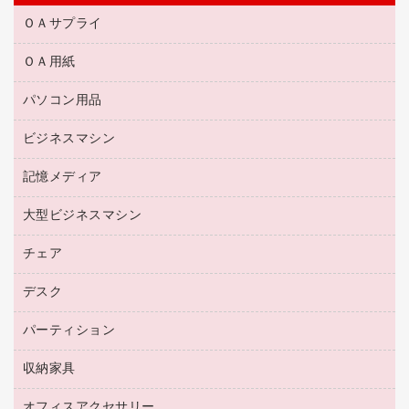
ＯＡサプライ
ＯＡ用紙
互換インクカートリッジ
リサイクルトナー（リターン方式）
パソコン用品
名刺用紙
リサイクルトナー（プール方式）
帳票用紙／フォーム用紙
ビジネスマシン
パソコン周辺機器
リサイクルインクカートリッジ
ワープロ用紙
各種ケーブル
プリンタ用リボン
記憶メディア
電話機
ラベル用紙
マウスパッド
ファクシミリトナー
レーザープリンタ／複合機
プロッター用紙
大型ビジネスマシン
ブルーレイディスク
マウス
トナーカートリッジ
メモリーカード
ファクシミリ用紙
ＤＶＤ
パソコンバッグ／収納用品
チェア
プリンタ
コピートナー
プロジェクタ
ハガキ用紙
ＣＤ－ＲＷ
パソコンアクセサリー
インクカートリッジ
ファクシミリ
デスク
応接イス・ベンチ
その他コピー用紙・プリンタ用紙
ＣＤ－Ｒ
ネットワーク／ＬＡＮ機器
パソコン本体
ミーティングチェア
コピー用紙
メディア収納用品
パーティション
ミーティングテーブル
ネットワーク／ＬＡＮアクセサリー
デジタルカメラ
オフィスチェア
インクジェットプリンタ用紙
デスク
セキュリティ用品
収納家具
ホワイトボード・黒板
スキャナー
カウンター
スマートフォン／モバイル周辺機器
パーティション
コピー機
オフィスアクセサリー
保管庫・書庫