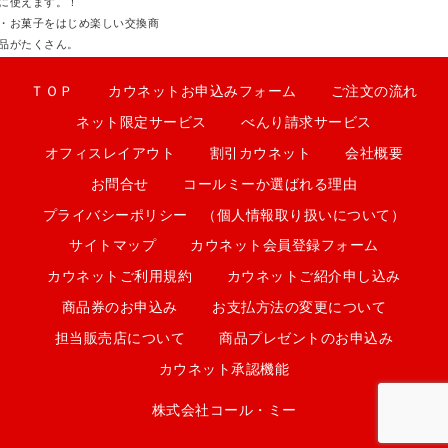
に使えます。！
・お菓子をはじめ楽しい交換商
品がたくさん。
ＴＯＰ
カウネットお申込みフォーム
ご注文の流れ
ネット限定サービス
べんり請求サービス
オフィスレイアウト
割引カウネット
会社概要
お問合せ
コールミーか選ばれる理由
プライバシーポリシー （個人情報取り扱いについて）
サイトマップ
カウネット会員登録フォーム
カウネットご利用規約
カウネットご紹介申し込み
商品券のお申込み
お支払方法の変更について
担当販売店について
商品プレゼントのお申込み
カウネット承認機能
株式会社コール・ミー