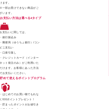
けます。
セロハンテープ
※一部お受けできない商品がご
ざいます。
スプレーのり クリーナー
お支払い方法は選べる4タイプ
ステープル針
ステープラー本体
お支払いに関しては、
スティックのり
・銀行振込み
・郵便局（ゆうちょ銀行）/コン
クリップ
ビニ支払い
カッター
・口座引落し
・クレジットカード（インター
ネット発注のみ）がご利用いた
だけます。お客様にあった方法
でお支払いください。
貯めて使えるポイントプログラム
・はじめてのお買い物でもれな
く100ポイントプレゼント！
・貯まったポイントがお値引き