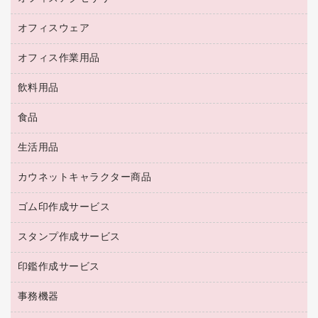
キーボード／テンキー
インクジェットプリンタ／複合機
金庫
オフィスウェア
オフィスアクセサリー
ＵＳＢハブ／ＵＳＢアクセサリー
ＵＳＢメモリ
ロッカー・下駄箱
ＯＡフィルター
オフィス作業用品
医療・介護・ワーキングウェア
その他収納
ＯＡクリーナー／エアダスター
ブラウス・シャツ
飲料用品
養生用品
ＬＡＮケーブル
アウター
防災用品
食品
緑茶飲料
ＨＤＤ／ＳＳＤ
防災用備蓄食品・飲料
茶葉・インスタント
ディスプレイモニター
生活用品
食品
台車・脚立
紅茶・バラエティ飲料
菓子
倉庫収納用品
カウネットキャラクター商品
浴室用品
レギュラーコーヒー
作業用手袋
台所用洗剤
ミルク・シュガー
ゴム印作成サービス
カウネットキャラクター商品
作業用雑貨
掃除用品
ミネラルウォーター
スタンプ作成サービス
ゴム印作成サービス
梱包用品
掃除用洗剤
ソフトドリンク
ゴム印（一行印）作成サービス
梱包用テープ
洗濯用品
印鑑作成サービス
シヤチハタスタンプ作成サービス
コーヒーメーカー・備品
ゴム印（フリーサイズ印）作成サービス
工場用品
洗濯用洗剤
カウネットスタンプ作成サービス
インスタントコーヒー
事務機器
印鑑作成サービス
結束用品
消臭・芳香剤
お茶備品