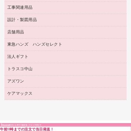
レターファイル
ゴミ袋
蛍光マーカー
使い捨て手袋
ルーズリーフ
壁面／足元収納
工事関連用品
教育関連用品
リングファイル
キッチン用品
鉛筆
感染症対策用品
バインダーノート
文書保存箱
プレゼン用ファイル
食品添加物製品
設計・製図用品
工事関連用品
マーキングペン（油性）
介護用品
ノート
備品／小物ケース
フラットファイル
屋外用品
マーキングペン（水性）
医療関連用品
店舗用品
設計・製図用品
透明テープ 事務用
フォルダー
ホワイトボード用マーカー
感染症対策用品（食品・飲料・食添製品）
電話台
東急ハンズ ハンズセレクト
店舗運営用品
ファイルボックス
ボールペン用替芯
接着用品
陳列什器
パイプ式ファイル
法人ギフト
東急ハンズ
ボールペン（油性）
製本用品
紙手提げ袋
その他ファイル
ボールペン（ゲルインク）
トラスコ中山
高島屋
針なしステープラー
レジ・ポリ袋
コンピュータ用ファイル
シャープペンシル用替芯
カウネットギフト
紙めくり
ディスプレイ用品
アズワン
建築・作業用品
クリヤーホルダー
シャープペンシル
高島屋（食品・飲料）
裁断機
サイン・看板用品
研究・環境管理用品
クリヤーブック（差替式）
ケアマックス
医療・介護用品（食品・飲料・食添製品）
カウネットギフト（食品・飲料）
結束・とじ込み用品
カウンター／お会計用品
クリヤーブック（固定式）
研究・環境管理用品
医療・介護用品（食品・飲料・食添製品）
掲示用品
ＰＯＰ用品
クリップボード
液体のり
カードケース
印章用品
Ｚ式ファイル
午前11時までの注文で当日発送！