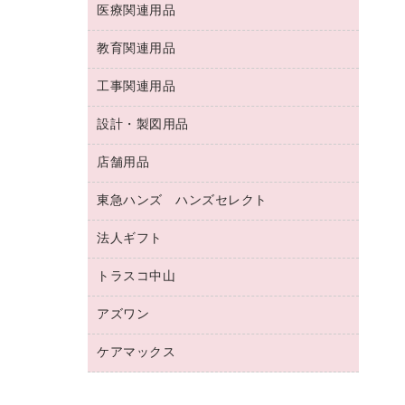
両面テープ
収納保存用品
医療関連用品
パソコンソフト
スリッパ・サンダル・シューズ
修正液・修正ペン
額縁
名札
持ち出しファイル
スポーツ・レジャー用品
修正テープ
教育関連用品
保健用品
各種用紙
保管・整理用品
レターファイル
ゴミ袋
蛍光マーカー
使い捨て手袋
ルーズリーフ
壁面／足元収納
工事関連用品
教育関連用品
リングファイル
キッチン用品
鉛筆
感染症対策用品
バインダーノート
文書保存箱
プレゼン用ファイル
食品添加物製品
設計・製図用品
工事関連用品
マーキングペン（油性）
介護用品
ノート
備品／小物ケース
フラットファイル
屋外用品
マーキングペン（水性）
医療関連用品
店舗用品
設計・製図用品
透明テープ 事務用
フォルダー
ホワイトボード用マーカー
感染症対策用品（食品・飲料・食添製
電話台
東急ハンズ ハンズセレクト
店舗運営用品
ファイルボックス
品）
ボールペン用替芯
接着用品
陳列什器
パイプ式ファイル
法人ギフト
東急ハンズ
ボールペン（油性）
製本用品
紙手提げ袋
その他ファイル
ボールペン（ゲルインク）
トラスコ中山
高島屋
針なしステープラー
レジ・ポリ袋
コンピュータ用ファイル
シャープペンシル用替芯
カウネットギフト
紙めくり
ディスプレイ用品
アズワン
建築・作業用品
クリヤーホルダー
シャープペンシル
高島屋（食品・飲料）
裁断機
サイン・看板用品
研究・環境管理用品
クリヤーブック（差替式）
ケアマックス
医療・介護用品（食品・飲料・食添製
カウネットギフト（食品・飲料）
結束・とじ込み用品
カウンター／お会計用品
品）
クリヤーブック（固定式）
医療・介護用品（食品・飲料・食添製
掲示用品
ＰＯＰ用品
研究・環境管理用品
クリップボード