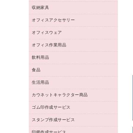
デジタルカメラ
オフィスチェア
インクジェットプリンタ用紙
デスク
セキュリティ用品
収納家具
ホワイトボード・黒板
スキャナー
カウンター
スマートフォン／モバイル周辺機器
パーティション
コピー機
オフィスアクセサリー
保管庫・書庫
キーボード／テンキー
インクジェットプリンタ／複合機
金庫
オフィスウェア
オフィスアクセサリー
ＵＳＢハブ／ＵＳＢアクセサリー
ＵＳＢメモリ
ロッカー・下駄箱
ＯＡフィルター
オフィス作業用品
医療・介護・ワーキングウェア
その他収納
ＯＡクリーナー／エアダスター
ブラウス・シャツ
飲料用品
養生用品
ＬＡＮケーブル
アウター
防災用品
食品
緑茶飲料
ＨＤＤ／ＳＳＤ
防災用備蓄食品・飲料
茶葉・インスタント
ディスプレイモニター
生活用品
食品
台車・脚立
紅茶・バラエティ飲料
菓子
倉庫収納用品
カウネットキャラクター商品
浴室用品
レギュラーコーヒー
作業用手袋
台所用洗剤
ミルク・シュガー
ゴム印作成サービス
カウネットキャラクター商品
作業用雑貨
掃除用品
ミネラルウォーター
スタンプ作成サービス
ゴム印作成サービス
梱包用品
掃除用洗剤
ソフトドリンク
ゴム印（一行印）作成サービス
梱包用テープ
洗濯用品
印鑑作成サービス
シヤチハタスタンプ作成サービス