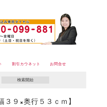
ト
割引カウネット
お問合せ
幅３９×奥行５３ｃｍ】