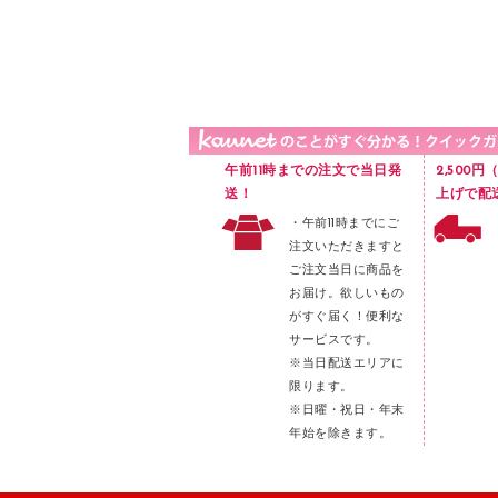
品）
液体のり
カードケース
印章用品
Ｚ式ファイル
レタートレー
３０穴リフィル・３０穴インデックス
レターケース
２穴リフィル・２穴インデックス
ラベル類
午前11時までの注文で当日発
2,500
メンディングテープ
送！
上げで配
・午前11時までにご
メッシュケース／ペンケース
注文いただきますと
フロアケース
ご注文当日に商品を
お届け。欲しいもの
ブックエンド／ブックスタンド
がすぐ届く！便利な
ファスナーつづり紐
サービスです。
パンチ
※当日配送エリアに
限ります。
はさみ
※日曜・祝日・年末
デスクマット
年始を除きます。
デスクトレー