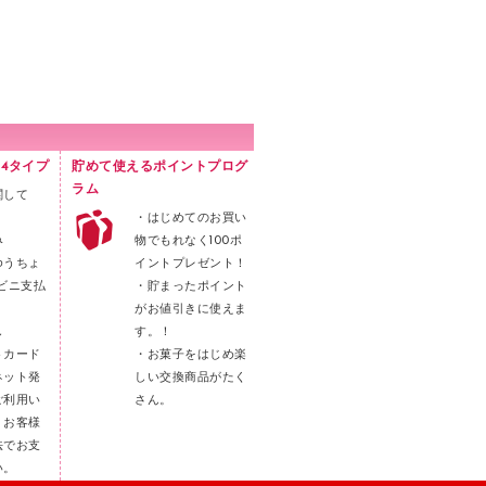
4タイプ
貯めて使えるポイントプログ
ラム
関して
・はじめてのお買い
み
物でもれなく100ポ
ゆうちょ
イントプレゼント！
ビニ支払
・貯まったポイント
がお値引きに使えま
し
す。！
トカード
・お菓子をはじめ楽
ネット発
しい交換商品がたく
ご利用い
さん。
。お客様
法でお支
い。