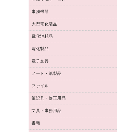
コーヒーメーカー・備品
ゴム印（フリーサイズ印）作成サービス
工場用品
洗濯用洗剤
カウネットスタンプ作成サービス
インスタントコーヒー
事務機器
印鑑作成サービス
結束用品
消臭・芳香剤
お茶備品
大型電化製品
大型シュレッダー（共配）
園芸用品
殺虫剤
医薬部外品
レーザーポインター
ペット用品
飲食用消耗品
電化消耗品
冷蔵庫・キッチン・調理家電
ラミネートフィルム
飲食雑貨用品
テレビ・ＡＶ機器
電化製品
電球・蛍光灯
ラミネータ
ペーパータオル
乾電池・充電池
タイムレコーダー
電子文具
掃除機・クリーナー
ハンドソープ・石鹸
フィルム・カメラ用品
タイムカード
空調・季節家電
トイレ用品
ノート・紙製品
電卓
デスクライト
シュレッダ
その他電化製品
トイレ用洗剤
ラベルライター
アルバム
ファイル
封筒
ＯＨＰ用品
キッチン・調理家電
トイレットペーパー
ラベルテープ
懐中電灯・ライト
粘着メモ
ＯＡタップ／延長コード
筆記具・修正用品
名刺整理用品
ティッシュペーパー
その他電子文具
伝票
ＡＶ機器・アクセサリー
板目表紙・綴込表紙
ダストボックス
文具・事務用品
万年筆
典礼用品
背幅が伸びるファイル
タオル・アメニティ用品
筆ペン
帳簿
書籍
輪ゴム
統一伝票用ファイル
その他雑貨
消しゴム
慶弔用品