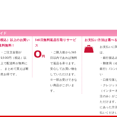
円（税込）以上のお買い
365日無料返品引取りサービ
お支払い方法は選べる
送料無料！
ス
お支払いに
・ご注文金額が
・ご購入後から365
は、
2,500円（税込）以
日以内であれば無料
・銀行振込
上で配送料が無料に
で返品を承ります。
・郵便局（
。 まとめて買えば断
安心してお買い物を
銀行）/コン
然お得です。
していただけます。
い
※一部お受けできな
・口座引落
い商品がございま
・クレジッ
す。
（インター
注のみ）が
ただけます
にあった方
払いくださ