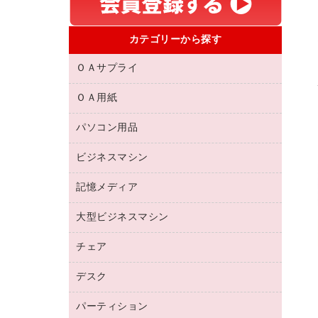
カテゴリーから探す
ＯＡサプライ
ＯＡ用紙
互換インクカートリッジ
リサイクルトナー（リターン方式）
パソコン用品
名刺用紙
リサイクルトナー（プール方式）
帳票用紙／フォーム用紙
ビジネスマシン
パソコン周辺機器
リサイクルインクカートリッジ
ワープロ用紙
各種ケーブル
プリンタ用リボン
記憶メディア
電話機
ラベル用紙
マウスパッド
ファクシミリトナー
レーザープリンタ／複合機
プロッター用紙
大型ビジネスマシン
ブルーレイディスク
マウス
トナーカートリッジ
メモリーカード
ファクシミリ用紙
ＤＶＤ
パソコンバッグ／収納用品
チェア
プリンタ
コピートナー
プロジェクタ
ハガキ用紙
ＣＤ－ＲＷ
パソコンアクセサリー
インクカートリッジ
ファクシミリ
デスク
応接イス・ベンチ
その他コピー用紙・プリンタ用紙
ＣＤ－Ｒ
ネットワーク／ＬＡＮ機器
パソコン本体
ミーティングチェア
コピー用紙
メディア収納用品
パーティション
ミーティングテーブル
ネットワーク／ＬＡＮアクセサリー