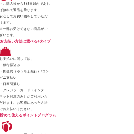
・ご購入後から365日以内であれ
テープカッター
ば無料で返品を承ります。
安心してお買い物をしていただ
その他文具
けます。
セロハンテープ
※一部お受けできない商品がご
ざいます。
スプレーのり クリーナー
お支払い方法は選べる4タイプ
ステープル針
ステープラー本体
お支払いに関しては、
スティックのり
・銀行振込み
・郵便局（ゆうちょ銀行）/コン
クリップ
ビニ支払い
カッター
・口座引落し
・クレジットカード（インター
ネット発注のみ）がご利用いた
だけます。お客様にあった方法
でお支払いください。
貯めて使えるポイントプログラム