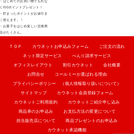
・はじめてのお買い物でもれな
く100ポイントプレゼント！
・貯まったポイントがお値引き
に使えます。！
・お菓子をはじめ楽しい交換商
品がたくさん。
ＴＯＰ
カウネットお申込みフォーム
ご注文の流れ
ネット限定サービス
べんり請求サービス
オフィスレイアウト
割引カウネット
会社概要
お問合せ
コールミーか選ばれる理由
プライバシーポリシー （個人情報取り扱いについて）
サイトマップ
カウネット会員登録フォーム
カウネットご利用規約
カウネットご紹介申し込み
商品券のお申込み
お支払方法の変更について
担当販売店について
商品プレゼントのお申込み
カウネット承認機能