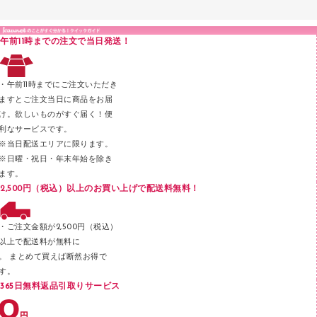
液体のり
カードケース
印章用品
Ｚ式ファイル
午前11時までの注文で当日発送！
レタートレー
３０穴リフィル・３０穴インデックス
レターケース
２穴リフィル・２穴インデックス
・午前11時までにご注文いただき
ラベル類
ますとご注文当日に商品をお届
け。欲しいものがすぐ届く！便
メンディングテープ
利なサービスです。
メッシュケース／ペンケース
※当日配送エリアに限ります。
※日曜・祝日・年末年始を除き
フロアケース
ます。
ブックエンド／ブックスタンド
2,500円（税込）以上のお買い上げで配送料無料！
ファスナーつづり紐
パンチ
・ご注文金額が2,500円（税込）
以上で配送料が無料に
はさみ
。 まとめて買えば断然お得で
デスクマット
す。
365日無料返品引取りサービス
デスクトレー
テープのり