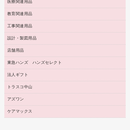
収納保存用品
医療関連用品
パソコンソフト
スリッパ・サンダル・シューズ
修正液・修正ペン
額縁
名札
持ち出しファイル
スポーツ・レジャー用品
修正テープ
教育関連用品
保健用品
各種用紙
保管・整理用品
レターファイル
ゴミ袋
蛍光マーカー
使い捨て手袋
ルーズリーフ
壁面／足元収納
工事関連用品
教育関連用品
リングファイル
キッチン用品
鉛筆
感染症対策用品
バインダーノート
文書保存箱
プレゼン用ファイル
食品添加物製品
設計・製図用品
工事関連用品
マーキングペン（油性）
介護用品
ノート
備品／小物ケース
フラットファイル
屋外用品
マーキングペン（水性）
医療関連用品
店舗用品
設計・製図用品
透明テープ 事務用
フォルダー
ホワイトボード用マーカー
感染症対策用品（食品・飲料・食添製品）
電話台
東急ハンズ ハンズセレクト
店舗運営用品
ファイルボックス
ボールペン用替芯
接着用品
陳列什器
パイプ式ファイル
法人ギフト
東急ハンズ
ボールペン（油性）
製本用品
紙手提げ袋
その他ファイル
ボールペン（ゲルインク）
トラスコ中山
高島屋
針なしステープラー
レジ・ポリ袋
コンピュータ用ファイル
シャープペンシル用替芯
カウネットギフト
紙めくり
ディスプレイ用品
アズワン
建築・作業用品
クリヤーホルダー
シャープペンシル
高島屋（食品・飲料）
裁断機
サイン・看板用品
研究・環境管理用品
クリヤーブック（差替式）
ケアマックス
医療・介護用品（食品・飲料・食添製品）
カウネットギフト（食品・飲料）
結束・とじ込み用品
カウンター／お会計用品
クリヤーブック（固定式）
研究・環境管理用品
医療・介護用品（食品・飲料・食添製品）
掲示用品
ＰＯＰ用品
クリップボード