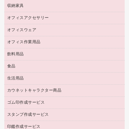
インクジェットプリンタ用紙
デスク
セキュリティ用品
収納家具
ホワイトボード・黒板
スキャナー
カウンター
スマートフォン／モバイル周辺機器
パーティション
コピー機
オフィスアクセサリー
保管庫・書庫
キーボード／テンキー
インクジェットプリンタ／複合機
金庫
オフィスウェア
オフィスアクセサリー
ＵＳＢハブ／ＵＳＢアクセサリー
ＵＳＢメモリ
ロッカー・下駄箱
ＯＡフィルター
オフィス作業用品
医療・介護・ワーキングウェア
その他収納
ＯＡクリーナー／エアダスター
ブラウス・シャツ
飲料用品
養生用品
ＬＡＮケーブル
アウター
防災用品
食品
緑茶飲料
ＨＤＤ／ＳＳＤ
防災用備蓄食品・飲料
茶葉・インスタント
ディスプレイモニター
生活用品
食品
台車・脚立
紅茶・バラエティ飲料
菓子
倉庫収納用品
カウネットキャラクター商品
浴室用品
レギュラーコーヒー
作業用手袋
台所用洗剤
ミルク・シュガー
ゴム印作成サービス
カウネットキャラクター商品
作業用雑貨
掃除用品
ミネラルウォーター
スタンプ作成サービス
ゴム印作成サービス
梱包用品
掃除用洗剤
ソフトドリンク
ゴム印（一行印）作成サービス
梱包用テープ
洗濯用品
印鑑作成サービス
シヤチハタスタンプ作成サービス
コーヒーメーカー・備品