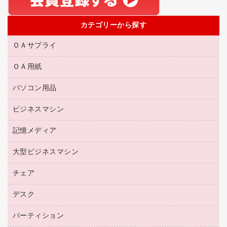
カテゴリーから探す
ＯＡサプライ
ＯＡ用紙
互換インクカートリッジ
リサイクルトナー（リターン方式）
パソコン用品
名刺用紙
リサイクルトナー（プール方式）
帳票用紙／フォーム用紙
ビジネスマシン
パソコン周辺機器
リサイクルインクカートリッジ
ワープロ用紙
各種ケーブル
プリンタ用リボン
記憶メディア
電話機
ラベル用紙
マウスパッド
ファクシミリトナー
レーザープリンタ／複合機
プロッター用紙
大型ビジネスマシン
ブルーレイディスク
マウス
トナーカートリッジ
メモリーカード
ファクシミリ用紙
ＤＶＤ
パソコンバッグ／収納用品
チェア
プリンタ
コピートナー
プロジェクタ
ハガキ用紙
ＣＤ－ＲＷ
パソコンアクセサリー
インクカートリッジ
ファクシミリ
デスク
応接イス・ベンチ
その他コピー用紙・プリンタ用紙
ＣＤ－Ｒ
ネットワーク／ＬＡＮ機器
パソコン本体
ミーティングチェア
コピー用紙
メディア収納用品
パーティション
ミーティングテーブル
ネットワーク／ＬＡＮアクセサリー
デジタルカメラ
オフィスチェア