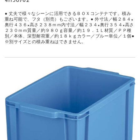
41138762
● 丈夫で様々なシーンに活用できるＢＯＸコンテナです。積み
重ね可能で、フタ（別売）もございます。● 外寸法／幅２８４×
奥行４３６×高さ２３８ｍｍ内寸法／幅２３４×奥行３５４×高さ
２３０ｍｍ質量／約９８０ｇ容量／約１９．１Ｌ材質／ＰＰ種
別／本体、深型耐荷重／約１８ｋｇカラー／ブルー単位／１個●
※別サイズとの積み重ねはできません。