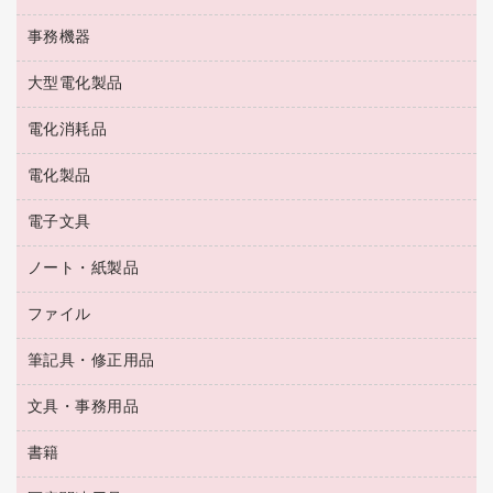
ゴム印（フリーサイズ印）作成サービス
工場用品
洗濯用洗剤
カウネットスタンプ作成サービス
インスタントコーヒー
事務機器
印鑑作成サービス
結束用品
消臭・芳香剤
お茶備品
大型電化製品
大型シュレッダー（共配）
園芸用品
殺虫剤
医薬部外品
レーザーポインター
ペット用品
飲食用消耗品
電化消耗品
冷蔵庫・キッチン・調理家電
ラミネートフィルム
飲食雑貨用品
テレビ・ＡＶ機器
電化製品
電球・蛍光灯
ラミネータ
ペーパータオル
乾電池・充電池
タイムレコーダー
電子文具
掃除機・クリーナー
ハンドソープ・石鹸
フィルム・カメラ用品
タイムカード
空調・季節家電
トイレ用品
ノート・紙製品
電卓
デスクライト
シュレッダ
その他電化製品
トイレ用洗剤
ラベルライター
アルバム
ファイル
封筒
ＯＨＰ用品
キッチン・調理家電
トイレットペーパー
ラベルテープ
懐中電灯・ライト
粘着メモ
ＯＡタップ／延長コード
筆記具・修正用品
名刺整理用品
ティッシュペーパー
その他電子文具
伝票
ＡＶ機器・アクセサリー
板目表紙・綴込表紙
ダストボックス
文具・事務用品
万年筆
典礼用品
背幅が伸びるファイル
タオル・アメニティ用品
筆ペン
帳簿
書籍
輪ゴム
統一伝票用ファイル
その他雑貨
消しゴム
慶弔用品
両面テープ