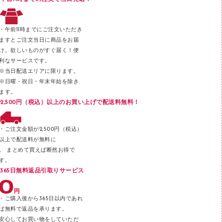
レタートレー
３０穴リフィル・３０穴インデックス
レターケース
２穴リフィル・２穴インデックス
・午前11時までにご注文いただき
ラベル類
ますとご注文当日に商品をお届
け。欲しいものがすぐ届く！便
メンディングテープ
利なサービスです。
メッシュケース／ペンケース
※当日配送エリアに限ります。
※日曜・祝日・年末年始を除き
フロアケース
ます。
ブックエンド／ブックスタンド
2,500円（税込）以上のお買い上げで配送料無料！
ファスナーつづり紐
パンチ
・ご注文金額が2,500円（税込）
以上で配送料が無料に
はさみ
。 まとめて買えば断然お得で
デスクマット
す。
365日無料返品引取りサービス
デスクトレー
テープのり
・ご購入後から365日以内であれ
テープカッター
ば無料で返品を承ります。
安心してお買い物をしていただ