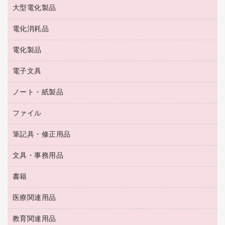
お茶備品
大型電化製品
大型シュレッダー（共配）
園芸用品
殺虫剤
医薬部外品
レーザーポインター
ペット用品
飲食用消耗品
電化消耗品
冷蔵庫・キッチン・調理家電
ラミネートフィルム
飲食雑貨用品
テレビ・ＡＶ機器
電化製品
電球・蛍光灯
ラミネータ
ペーパータオル
乾電池・充電池
タイムレコーダー
電子文具
掃除機・クリーナー
ハンドソープ・石鹸
フィルム・カメラ用品
タイムカード
空調・季節家電
トイレ用品
ノート・紙製品
電卓
デスクライト
シュレッダ
その他電化製品
トイレ用洗剤
ラベルライター
アルバム
ファイル
封筒
ＯＨＰ用品
キッチン・調理家電
トイレットペーパー
ラベルテープ
懐中電灯・ライト
粘着メモ
ＯＡタップ／延長コード
筆記具・修正用品
名刺整理用品
ティッシュペーパー
その他電子文具
伝票
ＡＶ機器・アクセサリー
板目表紙・綴込表紙
ダストボックス
文具・事務用品
万年筆
典礼用品
背幅が伸びるファイル
タオル・アメニティ用品
筆ペン
帳簿
書籍
輪ゴム
統一伝票用ファイル
その他雑貨
消しゴム
慶弔用品
両面テープ
収納保存用品
医療関連用品
パソコンソフト
スリッパ・サンダル・シューズ
修正液・修正ペン
額縁
名札
持ち出しファイル
スポーツ・レジャー用品
修正テープ
教育関連用品
保健用品
各種用紙
保管・整理用品