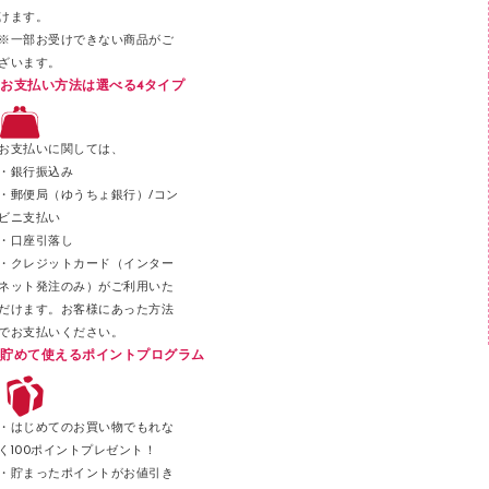
その他文具
けます。
セロハンテープ
※一部お受けできない商品がご
ざいます。
スプレーのり クリーナー
お支払い方法は選べる4タイプ
ステープル針
ステープラー本体
お支払いに関しては、
スティックのり
・銀行振込み
・郵便局（ゆうちょ銀行）/コン
クリップ
ビニ支払い
カッター
・口座引落し
・クレジットカード（インター
ネット発注のみ）がご利用いた
だけます。お客様にあった方法
でお支払いください。
貯めて使えるポイントプログラム
・はじめてのお買い物でもれな
く100ポイントプレゼント！
・貯まったポイントがお値引き