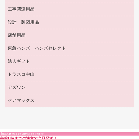
レターファイル
ゴミ袋
蛍光マーカー
使い捨て手袋
ルーズリーフ
壁面／足元収納
工事関連用品
教育関連用品
リングファイル
キッチン用品
鉛筆
感染症対策用品
バインダーノート
文書保存箱
プレゼン用ファイル
食品添加物製品
設計・製図用品
工事関連用品
マーキングペン（油性）
介護用品
ノート
備品／小物ケース
フラットファイル
屋外用品
マーキングペン（水性）
医療関連用品
店舗用品
設計・製図用品
透明テープ 事務用
フォルダー
ホワイトボード用マーカー
感染症対策用品（食品・飲料・食添製品）
電話台
東急ハンズ ハンズセレクト
店舗運営用品
ファイルボックス
ボールペン用替芯
接着用品
陳列什器
パイプ式ファイル
法人ギフト
東急ハンズ
ボールペン（油性）
製本用品
紙手提げ袋
その他ファイル
ボールペン（ゲルインク）
トラスコ中山
高島屋
針なしステープラー
レジ・ポリ袋
コンピュータ用ファイル
シャープペンシル用替芯
カウネットギフト
紙めくり
ディスプレイ用品
アズワン
建築・作業用品
クリヤーホルダー
シャープペンシル
高島屋（食品・飲料）
裁断機
サイン・看板用品
研究・環境管理用品
クリヤーブック（差替式）
ケアマックス
医療・介護用品（食品・飲料・食添製品）
カウネットギフト（食品・飲料）
結束・とじ込み用品
カウンター／お会計用品
クリヤーブック（固定式）
研究・環境管理用品
医療・介護用品（食品・飲料・食添製品）
掲示用品
ＰＯＰ用品
クリップボード
液体のり
カードケース
印章用品
Ｚ式ファイル
午前11時までの注文で当日発送！