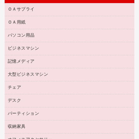
ＯＡサプライ
ＯＡ用紙
互換インクカートリッジ
リサイクルトナー（リターン方式）
パソコン用品
名刺用紙
リサイクルトナー（プール方式）
帳票用紙／フォーム用紙
ビジネスマシン
パソコン周辺機器
リサイクルインクカートリッジ
ワープロ用紙
各種ケーブル
プリンタ用リボン
記憶メディア
電話機
ラベル用紙
マウスパッド
ファクシミリトナー
レーザープリンタ／複合機
プロッター用紙
大型ビジネスマシン
ブルーレイディスク
マウス
トナーカートリッジ
メモリーカード
ファクシミリ用紙
ＤＶＤ
パソコンバッグ／収納用品
チェア
プリンタ
コピートナー
プロジェクタ
ハガキ用紙
ＣＤ－ＲＷ
パソコンアクセサリー
インクカートリッジ
ファクシミリ
デスク
応接イス・ベンチ
その他コピー用紙・プリンタ用紙
ＣＤ－Ｒ
ネットワーク／ＬＡＮ機器
パソコン本体
ミーティングチェア
コピー用紙
メディア収納用品
パーティション
ミーティングテーブル
ネットワーク／ＬＡＮアクセサリー
デジタルカメラ
オフィスチェア
インクジェットプリンタ用紙
デスク
セキュリティ用品
収納家具
ホワイトボード・黒板
スキャナー
カウンター
スマートフォン／モバイル周辺機器
パーティション
コピー機