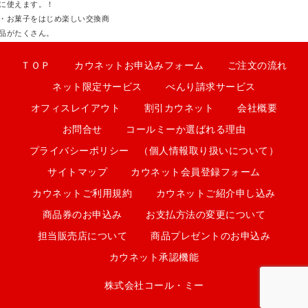
に使えます。！
・お菓子をはじめ楽しい交換商
品がたくさん。
ＴＯＰ
カウネットお申込みフォーム
ご注文の流れ
ネット限定サービス
べんり請求サービス
オフィスレイアウト
割引カウネット
会社概要
お問合せ
コールミーか選ばれる理由
プライバシーポリシー （個人情報取り扱いについて）
サイトマップ
カウネット会員登録フォーム
カウネットご利用規約
カウネットご紹介申し込み
商品券のお申込み
お支払方法の変更について
担当販売店について
商品プレゼントのお申込み
カウネット承認機能
株式会社コール・ミー