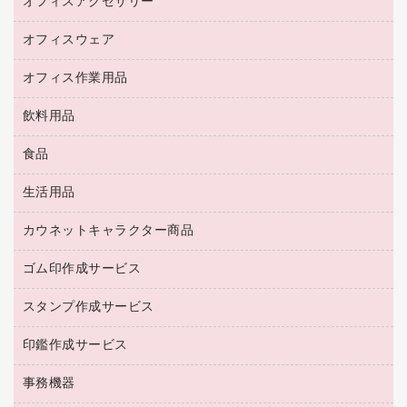
オフィスアクセサリー
保管庫・書庫
キーボード／テンキー
インクジェットプリンタ／複合機
金庫
オフィスウェア
オフィスアクセサリー
ＵＳＢハブ／ＵＳＢアクセサリー
ＵＳＢメモリ
ロッカー・下駄箱
ＯＡフィルター
オフィス作業用品
医療・介護・ワーキングウェア
その他収納
ＯＡクリーナー／エアダスター
ブラウス・シャツ
飲料用品
養生用品
ＬＡＮケーブル
アウター
防災用品
食品
緑茶飲料
ＨＤＤ／ＳＳＤ
防災用備蓄食品・飲料
茶葉・インスタント
ディスプレイモニター
生活用品
食品
台車・脚立
紅茶・バラエティ飲料
菓子
倉庫収納用品
カウネットキャラクター商品
浴室用品
レギュラーコーヒー
作業用手袋
台所用洗剤
ミルク・シュガー
ゴム印作成サービス
カウネットキャラクター商品
作業用雑貨
掃除用品
ミネラルウォーター
スタンプ作成サービス
ゴム印作成サービス
梱包用品
掃除用洗剤
ソフトドリンク
ゴム印（一行印）作成サービス
梱包用テープ
洗濯用品
印鑑作成サービス
シヤチハタスタンプ作成サービス
コーヒーメーカー・備品
ゴム印（フリーサイズ印）作成サービス
工場用品
洗濯用洗剤
カウネットスタンプ作成サービス
インスタントコーヒー
事務機器
印鑑作成サービス
結束用品
消臭・芳香剤