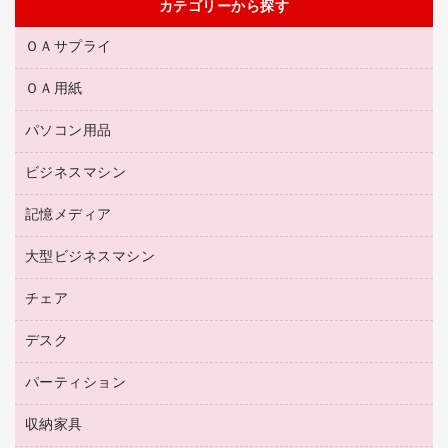
カテゴリーから探す
ＯＡサプライ
ＯＡ用紙
互換インクカートリッジ
リサイクルトナー（リターン方式）
パソコン用品
名刺用紙
リサイクルトナー（プール方式）
帳票用紙／フォーム用紙
ビジネスマシン
パソコン周辺機器
リサイクルインクカートリッジ
ワープロ用紙
各種ケーブル
プリンタ用リボン
記憶メディア
電話機
ラベル用紙
マウスパッド
ファクシミリトナー
レーザープリンタ／複合機
プロッター用紙
大型ビジネスマシン
ブルーレイディスク
マウス
トナーカートリッジ
メモリーカード
ファクシミリ用紙
ＤＶＤ
パソコンバッグ／収納用品
チェア
プリンタ
コピートナー
プロジェクタ
ハガキ用紙
ＣＤ－ＲＷ
パソコンアクセサリー
インクカートリッジ
ファクシミリ
デスク
応接イス・ベンチ
その他コピー用紙・プリンタ用紙
ＣＤ－Ｒ
ネットワーク／ＬＡＮ機器
パソコン本体
ミーティングチェア
コピー用紙
メディア収納用品
パーティション
ミーティングテーブル
ネットワーク／ＬＡＮアクセサリー
デジタルカメラ
オフィスチェア
インクジェットプリンタ用紙
デスク
セキュリティ用品
収納家具
ホワイトボード・黒板
スキャナー
カウンター