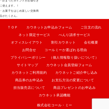
・貯まったポイントがお値引き
に使えます。！
・お菓子をはじめ楽しい交換商
品がたくさん。
ＴＯＰ
カウネットお申込みフォーム
ご注文の流れ
ネット限定サービス
べんり請求サービス
オフィスレイアウト
割引カウネット
会社概要
お問合せ
コールミーか選ばれる理由
プライバシーポリシー （個人情報取り扱いについて）
サイトマップ
カウネット会員登録フォーム
カウネットご利用規約
カウネットご紹介申し込み
商品券のお申込み
お支払方法の変更について
担当販売店について
商品プレゼントのお申込み
カウネット承認機能
株式会社コール・ミー