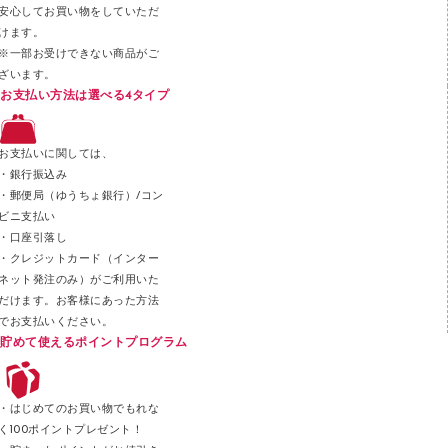
安心してお買い物をしていただ
その他文具
けます。
セロハンテープ
※一部お受けできない商品がご
ざいます。
スプレーのり クリーナー
お支払い方法は選べる4タイプ
ステープル針
ステープラー本体
お支払いに関しては、
スティックのり
・銀行振込み
・郵便局（ゆうちょ銀行）/コン
クリップ
ビニ支払い
カッター
・口座引落し
・クレジットカード（インター
ネット発注のみ）がご利用いた
だけます。お客様にあった方法
でお支払いください。
貯めて使えるポイントプログラム
・はじめてのお買い物でもれな
く100ポイントプレゼント！