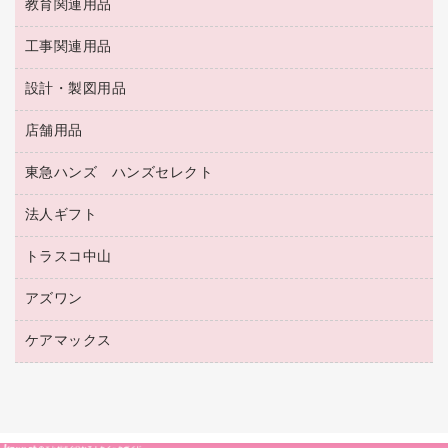
修正テープ
教育関連用品
保健用品
各種用紙
保管・整理用品
レターファイル
ゴミ袋
蛍光マーカー
使い捨て手袋
ルーズリーフ
壁面／足元収納
工事関連用品
教育関連用品
リングファイル
キッチン用品
鉛筆
感染症対策用品
バインダーノート
文書保存箱
プレゼン用ファイル
食品添加物製品
設計・製図用品
工事関連用品
マーキングペン（油性）
介護用品
ノート
備品／小物ケース
フラットファイル
屋外用品
マーキングペン（水性）
医療関連用品
店舗用品
設計・製図用品
透明テープ 事務用
フォルダー
ホワイトボード用マーカー
感染症対策用品（食品・飲料・食添製品）
電話台
東急ハンズ ハンズセレクト
店舗運営用品
ファイルボックス
ボールペン用替芯
接着用品
陳列什器
パイプ式ファイル
法人ギフト
東急ハンズ
ボールペン（油性）
製本用品
紙手提げ袋
その他ファイル
ボールペン（ゲルインク）
トラスコ中山
高島屋
針なしステープラー
レジ・ポリ袋
コンピュータ用ファイル
シャープペンシル用替芯
カウネットギフト
紙めくり
ディスプレイ用品
アズワン
建築・作業用品
クリヤーホルダー
シャープペンシル
高島屋（食品・飲料）
裁断機
サイン・看板用品
研究・環境管理用品
クリヤーブック（差替式）
ケアマックス
医療・介護用品（食品・飲料・食添製品）
カウネットギフト（食品・飲料）
結束・とじ込み用品
カウンター／お会計用品
クリヤーブック（固定式）
研究・環境管理用品
医療・介護用品（食品・飲料・食添製品）
掲示用品
ＰＯＰ用品
クリップボード
液体のり
カードケース