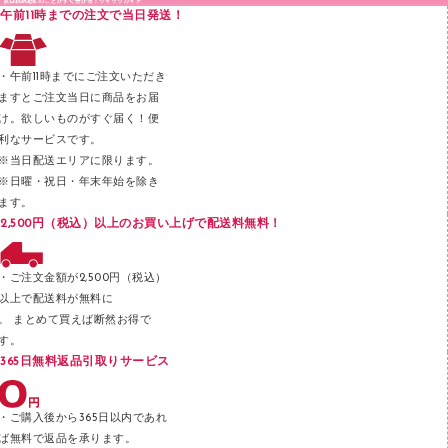
印章用品
Ｚ式ファイル
午前11時までの注文で当日発送！
レタートレー
３０穴リフィル・３０穴インデックス
レターケース
２穴リフィル・２穴インデックス
・午前11時までにご注文いただき
ラベル類
ますとご注文当日に商品をお届
け。欲しいものがすぐ届く！便
メンディングテープ
利なサービスです。
メッシュケース／ペンケース
※当日配送エリアに限ります。
※日曜・祝日・年末年始を除き
フロアケース
ます。
ブックエンド／ブックスタンド
2,500円（税込）以上のお買い上げで配送料無料！
ファスナーつづり紐
パンチ
・ご注文金額が2,500円（税込）
以上で配送料が無料に
はさみ
。 まとめて買えば断然お得で
デスクマット
す。
365日無料返品引取りサービス
デスクトレー
テープのり
・ご購入後から365日以内であれ
テープカッター
ば無料で返品を承ります。