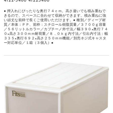
4122-3468 41223468
● 押入れにぴったりな奥行７４ｃｍ。高さ違いでも積み重ねで
きるので、スペースに合わせて収納ができます。積み重ねに強
い頑丈な前枠で長くご使用いただけます。● 種別／ディープ材
質／本体：ＰＰ、前枠：スチロール樹脂質量／３７００ｇ容量
／５６リットルカラー／カプチーノ外寸法／幅３９０×奥行７４
０×高さ３００ｍｍ耐荷重／８．０ｋｇ内寸法／引出内寸法：幅
３３５×奥行６９２×高さ２５０ｍｍ機能／別売ネジ式キャスタ
ー対応単位／１箱（３個入）●