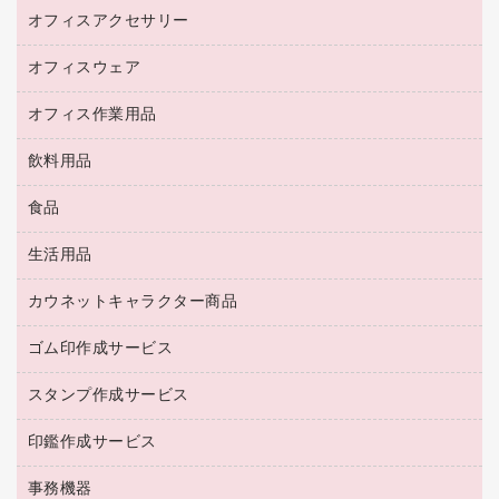
スマートフォン／モバイル周辺機器
パーティション
コピー機
オフィスアクセサリー
保管庫・書庫
キーボード／テンキー
インクジェットプリンタ／複合機
金庫
オフィスウェア
オフィスアクセサリー
ＵＳＢハブ／ＵＳＢアクセサリー
ＵＳＢメモリ
ロッカー・下駄箱
ＯＡフィルター
オフィス作業用品
医療・介護・ワーキングウェア
その他収納
ＯＡクリーナー／エアダスター
ブラウス・シャツ
飲料用品
養生用品
ＬＡＮケーブル
アウター
防災用品
食品
緑茶飲料
ＨＤＤ／ＳＳＤ
防災用備蓄食品・飲料
茶葉・インスタント
ディスプレイモニター
生活用品
食品
台車・脚立
紅茶・バラエティ飲料
菓子
倉庫収納用品
カウネットキャラクター商品
浴室用品
レギュラーコーヒー
作業用手袋
台所用洗剤
ミルク・シュガー
ゴム印作成サービス
カウネットキャラクター商品
作業用雑貨
掃除用品
ミネラルウォーター
スタンプ作成サービス
ゴム印作成サービス
梱包用品
掃除用洗剤
ソフトドリンク
ゴム印（一行印）作成サービス
梱包用テープ
洗濯用品
印鑑作成サービス
シヤチハタスタンプ作成サービス
コーヒーメーカー・備品
ゴム印（フリーサイズ印）作成サービス
工場用品
洗濯用洗剤
カウネットスタンプ作成サービス
インスタントコーヒー
事務機器
印鑑作成サービス