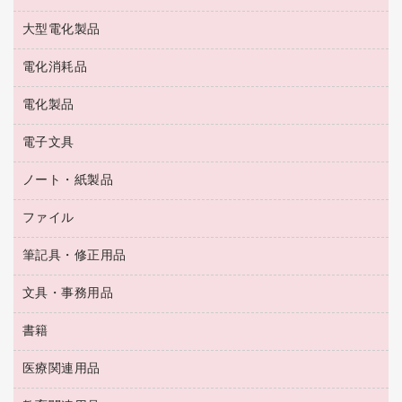
結束用品
消臭・芳香剤
お茶備品
大型電化製品
大型シュレッダー（共配）
園芸用品
殺虫剤
医薬部外品
レーザーポインター
ペット用品
飲食用消耗品
電化消耗品
冷蔵庫・キッチン・調理家電
ラミネートフィルム
飲食雑貨用品
テレビ・ＡＶ機器
電化製品
電球・蛍光灯
ラミネータ
ペーパータオル
乾電池・充電池
タイムレコーダー
電子文具
掃除機・クリーナー
ハンドソープ・石鹸
フィルム・カメラ用品
タイムカード
空調・季節家電
トイレ用品
ノート・紙製品
電卓
デスクライト
シュレッダ
その他電化製品
トイレ用洗剤
ラベルライター
アルバム
ファイル
封筒
ＯＨＰ用品
キッチン・調理家電
トイレットペーパー
ラベルテープ
懐中電灯・ライト
粘着メモ
ＯＡタップ／延長コード
筆記具・修正用品
名刺整理用品
ティッシュペーパー
その他電子文具
伝票
ＡＶ機器・アクセサリー
板目表紙・綴込表紙
ダストボックス
文具・事務用品
万年筆
典礼用品
背幅が伸びるファイル
タオル・アメニティ用品
筆ペン
帳簿
書籍
輪ゴム
統一伝票用ファイル
その他雑貨
消しゴム
慶弔用品
両面テープ
収納保存用品
医療関連用品
パソコンソフト
スリッパ・サンダル・シューズ
修正液・修正ペン
額縁
名札
持ち出しファイル
スポーツ・レジャー用品