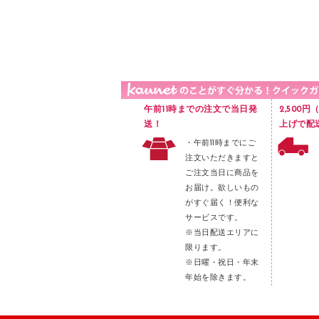
品）
液体のり
カードケース
印章用品
Ｚ式ファイル
レタートレー
３０穴リフィル・３０穴インデックス
レターケース
２穴リフィル・２穴インデックス
ラベル類
午前11時までの注文で当日発
2,500
メンディングテープ
送！
上げで配
・午前11時までにご
メッシュケース／ペンケース
注文いただきますと
フロアケース
ご注文当日に商品を
お届け。欲しいもの
ブックエンド／ブックスタンド
がすぐ届く！便利な
ファスナーつづり紐
サービスです。
パンチ
※当日配送エリアに
限ります。
はさみ
※日曜・祝日・年末
デスクマット
年始を除きます。
デスクトレー