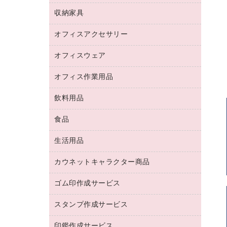
デジタルカメラ
オフィスチェア
インクジェットプリンタ用紙
デスク
セキュリティ用品
収納家具
ホワイトボード・黒板
スキャナー
カウンター
スマートフォン／モバイル周辺機器
パーティション
コピー機
オフィスアクセサリー
保管庫・書庫
キーボード／テンキー
インクジェットプリンタ／複合機
金庫
オフィスウェア
オフィスアクセサリー
ＵＳＢハブ／ＵＳＢアクセサリー
ＵＳＢメモリ
ロッカー・下駄箱
ＯＡフィルター
オフィス作業用品
医療・介護・ワーキングウェア
その他収納
ＯＡクリーナー／エアダスター
ブラウス・シャツ
飲料用品
養生用品
ＬＡＮケーブル
アウター
防災用品
食品
緑茶飲料
ＨＤＤ／ＳＳＤ
防災用備蓄食品・飲料
茶葉・インスタント
ディスプレイモニター
生活用品
食品
台車・脚立
紅茶・バラエティ飲料
菓子
倉庫収納用品
カウネットキャラクター商品
浴室用品
レギュラーコーヒー
作業用手袋
台所用洗剤
ミルク・シュガー
ゴム印作成サービス
カウネットキャラクター商品
作業用雑貨
掃除用品
ミネラルウォーター
スタンプ作成サービス
ゴム印作成サービス
梱包用品
掃除用洗剤
ソフトドリンク
ゴム印（一行印）作成サービス
梱包用テープ
洗濯用品
印鑑作成サービス
シヤチハタスタンプ作成サービス