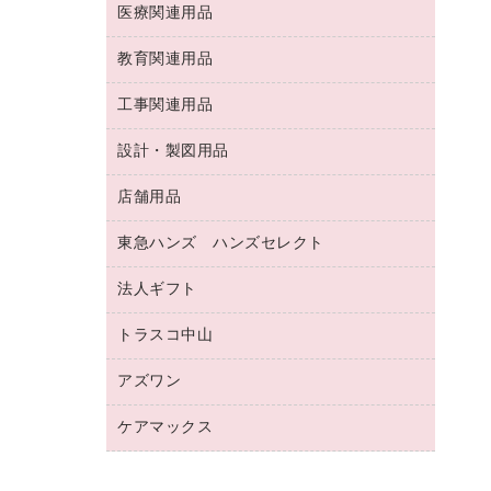
両面テープ
収納保存用品
医療関連用品
パソコンソフト
スリッパ・サンダル・シューズ
修正液・修正ペン
額縁
名札
持ち出しファイル
スポーツ・レジャー用品
修正テープ
教育関連用品
保健用品
各種用紙
保管・整理用品
レターファイル
ゴミ袋
蛍光マーカー
使い捨て手袋
ルーズリーフ
壁面／足元収納
工事関連用品
教育関連用品
リングファイル
キッチン用品
鉛筆
感染症対策用品
バインダーノート
文書保存箱
プレゼン用ファイル
食品添加物製品
設計・製図用品
工事関連用品
マーキングペン（油性）
介護用品
ノート
備品／小物ケース
フラットファイル
屋外用品
マーキングペン（水性）
医療関連用品
店舗用品
設計・製図用品
透明テープ 事務用
フォルダー
ホワイトボード用マーカー
感染症対策用品（食品・飲料・食添製
電話台
東急ハンズ ハンズセレクト
店舗運営用品
ファイルボックス
品）
ボールペン用替芯
接着用品
陳列什器
パイプ式ファイル
法人ギフト
東急ハンズ
ボールペン（油性）
製本用品
紙手提げ袋
その他ファイル
ボールペン（ゲルインク）
トラスコ中山
高島屋
針なしステープラー
レジ・ポリ袋
コンピュータ用ファイル
シャープペンシル用替芯
カウネットギフト
紙めくり
ディスプレイ用品
アズワン
建築・作業用品
クリヤーホルダー
シャープペンシル
高島屋（食品・飲料）
裁断機
サイン・看板用品
研究・環境管理用品
クリヤーブック（差替式）
ケアマックス
医療・介護用品（食品・飲料・食添製
カウネットギフト（食品・飲料）
結束・とじ込み用品
カウンター／お会計用品
品）
クリヤーブック（固定式）
医療・介護用品（食品・飲料・食添製
掲示用品
ＰＯＰ用品
研究・環境管理用品
クリップボード