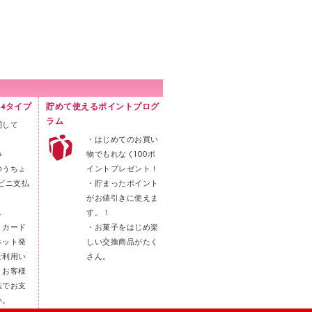
4タイプ
貯めて使えるポイントプログ
ラム
関して
・はじめてのお買い
み
物でもれなく100ポ
ゆうちょ
イントプレゼント！
ビニ支払
・貯まったポイント
がお値引きに使えま
し
す。！
トカード
・お菓子をはじめ楽
ネット発
しい交換商品がたく
ご利用い
さん。
。お客様
法でお支
い。