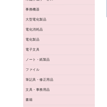
コーヒーメーカー・備品
ゴム印（フリーサイズ印）作成サービス
工場用品
洗濯用洗剤
カウネットスタンプ作成サービス
インスタントコーヒー
事務機器
印鑑作成サービス
結束用品
消臭・芳香剤
お茶備品
大型電化製品
大型シュレッダー（共配）
園芸用品
殺虫剤
医薬部外品
レーザーポインター
ペット用品
飲食用消耗品
電化消耗品
冷蔵庫・キッチン・調理家電
ラミネートフィルム
飲食雑貨用品
テレビ・ＡＶ機器
電化製品
電球・蛍光灯
ラミネータ
ペーパータオル
乾電池・充電池
タイムレコーダー
電子文具
掃除機・クリーナー
ハンドソープ・石鹸
フィルム・カメラ用品
タイムカード
空調・季節家電
トイレ用品
ノート・紙製品
電卓
デスクライト
シュレッダ
その他電化製品
トイレ用洗剤
ラベルライター
アルバム
ファイル
封筒
ＯＨＰ用品
キッチン・調理家電
トイレットペーパー
ラベルテープ
懐中電灯・ライト
粘着メモ
ＯＡタップ／延長コード
筆記具・修正用品
名刺整理用品
ティッシュペーパー
その他電子文具
伝票
ＡＶ機器・アクセサリー
板目表紙・綴込表紙
ダストボックス
文具・事務用品
万年筆
典礼用品
背幅が伸びるファイル
タオル・アメニティ用品
筆ペン
帳簿
書籍
輪ゴム
統一伝票用ファイル
その他雑貨
消しゴム
慶弔用品