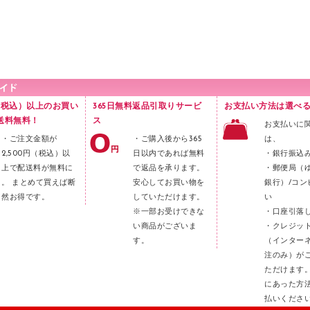
円（税込）以上のお買い
365日無料返品引取りサービ
お支払い方法は選べる
送料無料！
ス
お支払いに
・ご注文金額が
・ご購入後から365
は、
2,500円（税込）以
日以内であれば無料
・銀行振込
上で配送料が無料に
で返品を承ります。
・郵便局（
。 まとめて買えば断
安心してお買い物を
銀行）/コン
然お得です。
していただけます。
い
※一部お受けできな
・口座引落
い商品がございま
・クレジッ
す。
（インター
注のみ）が
ただけます
にあった方
払いくださ