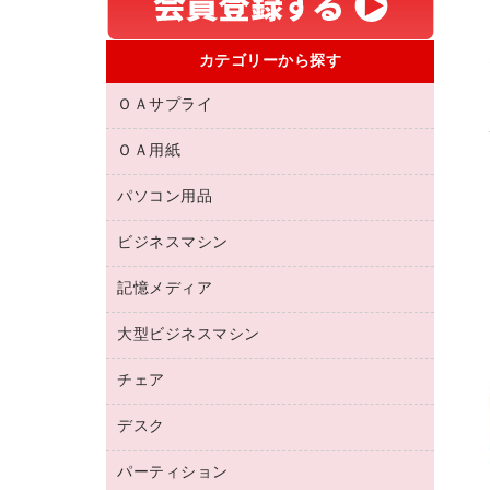
カテゴリーから探す
ＯＡサプライ
ＯＡ用紙
互換インクカートリッジ
リサイクルトナー（リターン方式）
パソコン用品
名刺用紙
リサイクルトナー（プール方式）
帳票用紙／フォーム用紙
ビジネスマシン
パソコン周辺機器
リサイクルインクカートリッジ
ワープロ用紙
各種ケーブル
プリンタ用リボン
記憶メディア
電話機
ラベル用紙
マウスパッド
ファクシミリトナー
レーザープリンタ／複合機
プロッター用紙
大型ビジネスマシン
ブルーレイディスク
マウス
トナーカートリッジ
メモリーカード
ファクシミリ用紙
ＤＶＤ
パソコンバッグ／収納用品
チェア
プリンタ
コピートナー
プロジェクタ
ハガキ用紙
ＣＤ－ＲＷ
パソコンアクセサリー
インクカートリッジ
ファクシミリ
デスク
応接イス・ベンチ
その他コピー用紙・プリンタ用紙
ＣＤ－Ｒ
ネットワーク／ＬＡＮ機器
パソコン本体
ミーティングチェア
コピー用紙
メディア収納用品
パーティション
ミーティングテーブル
ネットワーク／ＬＡＮアクセサリー