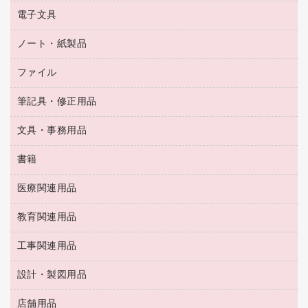
乾電池・充電池
タイムレコーダー
電子文具
掃除機・クリーナー
ハンドソープ・石鹸
フィルム・カメラ用品
タイムカード
空調・季節家電
トイレ用品
ノート・紙製品
電卓
デスクライト
シュレッダ
その他電化製品
トイレ用洗剤
ラベルライター
アルバム
ファイル
封筒
ＯＨＰ用品
キッチン・調理家電
トイレットペーパー
ラベルテープ
懐中電灯・ライト
粘着メモ
ＯＡタップ／延長コード
筆記具・修正用品
名刺整理用品
ティッシュペーパー
その他電子文具
伝票
ＡＶ機器・アクセサリー
板目表紙・綴込表紙
ダストボックス
文具・事務用品
万年筆
典礼用品
背幅が伸びるファイル
タオル・アメニティ用品
筆ペン
帳簿
書籍
輪ゴム
統一伝票用ファイル
その他雑貨
消しゴム
慶弔用品
両面テープ
収納保存用品
医療関連用品
パソコンソフト
スリッパ・サンダル・シューズ
修正液・修正ペン
額縁
名札
持ち出しファイル
スポーツ・レジャー用品
修正テープ
教育関連用品
保健用品
各種用紙
保管・整理用品
レターファイル
ゴミ袋
蛍光マーカー
使い捨て手袋
ルーズリーフ
壁面／足元収納
工事関連用品
教育関連用品
リングファイル
キッチン用品
鉛筆
感染症対策用品
バインダーノート
文書保存箱
プレゼン用ファイル
食品添加物製品
設計・製図用品
工事関連用品
マーキングペン（油性）
介護用品
ノート
備品／小物ケース
フラットファイル
屋外用品
マーキングペン（水性）
医療関連用品
店舗用品
設計・製図用品