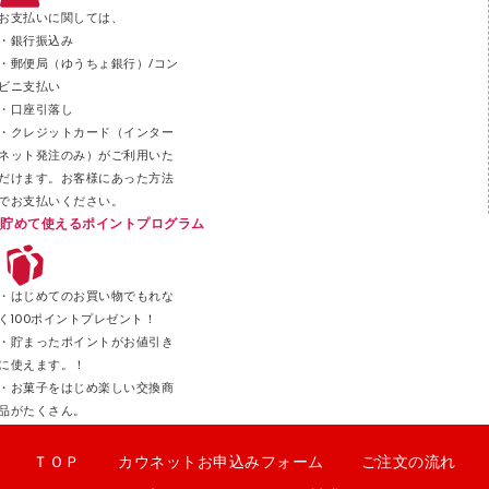
ステープラー本体
お支払いに関しては、
スティックのり
・銀行振込み
・郵便局（ゆうちょ銀行）/コン
クリップ
ビニ支払い
カッター
・口座引落し
・クレジットカード（インター
ネット発注のみ）がご利用いた
だけます。お客様にあった方法
でお支払いください。
貯めて使えるポイントプログラム
・はじめてのお買い物でもれな
く100ポイントプレゼント！
・貯まったポイントがお値引き
に使えます。！
・お菓子をはじめ楽しい交換商
品がたくさん。
ＴＯＰ
カウネットお申込みフォーム
ご注文の流れ