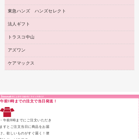
透明テープ 事務用
フォルダー
ホワイトボード用マーカー
感染症対策用品（食品・飲料・食添製品）
電話台
東急ハンズ ハンズセレクト
店舗運営用品
ファイルボックス
ボールペン用替芯
接着用品
陳列什器
パイプ式ファイル
法人ギフト
東急ハンズ
ボールペン（油性）
製本用品
紙手提げ袋
その他ファイル
ボールペン（ゲルインク）
トラスコ中山
高島屋
針なしステープラー
レジ・ポリ袋
コンピュータ用ファイル
シャープペンシル用替芯
カウネットギフト
紙めくり
ディスプレイ用品
アズワン
建築・作業用品
クリヤーホルダー
シャープペンシル
高島屋（食品・飲料）
裁断機
サイン・看板用品
研究・環境管理用品
クリヤーブック（差替式）
ケアマックス
医療・介護用品（食品・飲料・食添製品）
カウネットギフト（食品・飲料）
結束・とじ込み用品
カウンター／お会計用品
クリヤーブック（固定式）
研究・環境管理用品
医療・介護用品（食品・飲料・食添製品）
掲示用品
ＰＯＰ用品
クリップボード
液体のり
カードケース
印章用品
Ｚ式ファイル
午前11時までの注文で当日発送！
レタートレー
３０穴リフィル・３０穴インデックス
レターケース
２穴リフィル・２穴インデックス
・午前11時までにご注文いただき
ラベル類
ますとご注文当日に商品をお届
け。欲しいものがすぐ届く！便
メンディングテープ