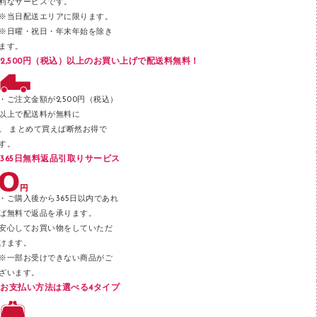
利なサービスです。
メッシュケース／ペンケース
※当日配送エリアに限ります。
※日曜・祝日・年末年始を除き
フロアケース
ます。
ブックエンド／ブックスタンド
2,500円（税込）以上のお買い上げで配送料無料！
ファスナーつづり紐
パンチ
・ご注文金額が2,500円（税込）
以上で配送料が無料に
はさみ
。 まとめて買えば断然お得で
デスクマット
す。
365日無料返品引取りサービス
デスクトレー
テープのり
・ご購入後から365日以内であれ
テープカッター
ば無料で返品を承ります。
安心してお買い物をしていただ
その他文具
けます。
セロハンテープ
※一部お受けできない商品がご
ざいます。
スプレーのり クリーナー
お支払い方法は選べる4タイプ
ステープル針