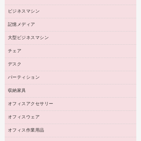
リサイクルトナー（プール方式）
帳票用紙／フォーム用紙
ビジネスマシン
パソコン周辺機器
リサイクルインクカートリッジ
ワープロ用紙
各種ケーブル
プリンタ用リボン
記憶メディア
電話機
ラベル用紙
マウスパッド
ファクシミリトナー
レーザープリンタ／複合機
プロッター用紙
大型ビジネスマシン
ブルーレイディスク
マウス
トナーカートリッジ
メモリーカード
ファクシミリ用紙
ＤＶＤ
パソコンバッグ／収納用品
チェア
プリンタ
コピートナー
プロジェクタ
ハガキ用紙
ＣＤ－ＲＷ
パソコンアクセサリー
インクカートリッジ
ファクシミリ
デスク
応接イス・ベンチ
その他コピー用紙・プリンタ用紙
ＣＤ－Ｒ
ネットワーク／ＬＡＮ機器
パソコン本体
ミーティングチェア
コピー用紙
メディア収納用品
パーティション
ミーティングテーブル
ネットワーク／ＬＡＮアクセサリー
デジタルカメラ
オフィスチェア
インクジェットプリンタ用紙
デスク
セキュリティ用品
収納家具
ホワイトボード・黒板
スキャナー
カウンター
スマートフォン／モバイル周辺機器
パーティション
コピー機
オフィスアクセサリー
保管庫・書庫
キーボード／テンキー
インクジェットプリンタ／複合機
金庫
オフィスウェア
オフィスアクセサリー
ＵＳＢハブ／ＵＳＢアクセサリー
ＵＳＢメモリ
ロッカー・下駄箱
ＯＡフィルター
オフィス作業用品
医療・介護・ワーキングウェア
その他収納
ＯＡクリーナー／エアダスター
ブラウス・シャツ