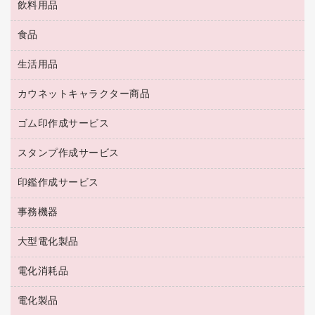
飲料用品
養生用品
ＬＡＮケーブル
アウター
防災用品
食品
緑茶飲料
ＨＤＤ／ＳＳＤ
防災用備蓄食品・飲料
茶葉・インスタント
ディスプレイモニター
生活用品
食品
台車・脚立
紅茶・バラエティ飲料
菓子
倉庫収納用品
カウネットキャラクター商品
浴室用品
レギュラーコーヒー
作業用手袋
台所用洗剤
ミルク・シュガー
ゴム印作成サービス
カウネットキャラクター商品
作業用雑貨
掃除用品
ミネラルウォーター
スタンプ作成サービス
ゴム印作成サービス
梱包用品
掃除用洗剤
ソフトドリンク
ゴム印（一行印）作成サービス
梱包用テープ
洗濯用品
印鑑作成サービス
シヤチハタスタンプ作成サービス
コーヒーメーカー・備品
ゴム印（フリーサイズ印）作成サービス
工場用品
洗濯用洗剤
カウネットスタンプ作成サービス
インスタントコーヒー
事務機器
印鑑作成サービス
結束用品
消臭・芳香剤
お茶備品
大型電化製品
大型シュレッダー（共配）
園芸用品
殺虫剤
医薬部外品
レーザーポインター
ペット用品
飲食用消耗品
電化消耗品
冷蔵庫・キッチン・調理家電
ラミネートフィルム
飲食雑貨用品
テレビ・ＡＶ機器
電化製品
電球・蛍光灯
ラミネータ
ペーパータオル