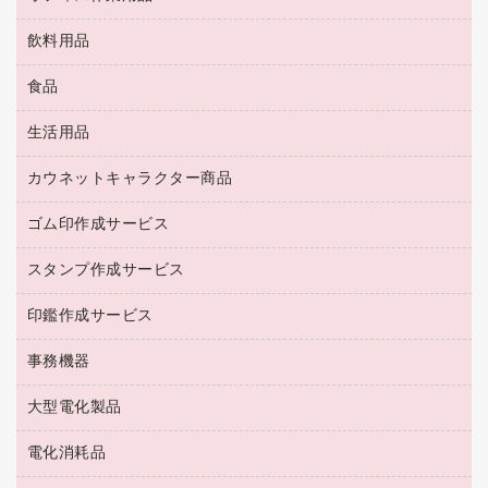
その他収納
ＯＡクリーナー／エアダスター
ブラウス・シャツ
飲料用品
養生用品
ＬＡＮケーブル
アウター
防災用品
食品
緑茶飲料
ＨＤＤ／ＳＳＤ
防災用備蓄食品・飲料
茶葉・インスタント
ディスプレイモニター
生活用品
食品
台車・脚立
紅茶・バラエティ飲料
菓子
倉庫収納用品
カウネットキャラクター商品
浴室用品
レギュラーコーヒー
作業用手袋
台所用洗剤
ミルク・シュガー
ゴム印作成サービス
カウネットキャラクター商品
作業用雑貨
掃除用品
ミネラルウォーター
スタンプ作成サービス
ゴム印作成サービス
梱包用品
掃除用洗剤
ソフトドリンク
ゴム印（一行印）作成サービス
梱包用テープ
洗濯用品
印鑑作成サービス
シヤチハタスタンプ作成サービス
コーヒーメーカー・備品
ゴム印（フリーサイズ印）作成サービス
工場用品
洗濯用洗剤
カウネットスタンプ作成サービス
インスタントコーヒー
事務機器
印鑑作成サービス
結束用品
消臭・芳香剤
お茶備品
大型電化製品
大型シュレッダー（共配）
園芸用品
殺虫剤
医薬部外品
レーザーポインター
ペット用品
飲食用消耗品
電化消耗品
冷蔵庫・キッチン・調理家電
ラミネートフィルム
飲食雑貨用品
テレビ・ＡＶ機器