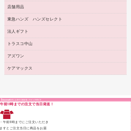
備品／小物ケース
フラットファイル
屋外用品
マーキングペン（水性）
医療関連用品
店舗用品
設計・製図用品
透明テープ 事務用
フォルダー
ホワイトボード用マーカー
感染症対策用品（食品・飲料・食添製品）
電話台
東急ハンズ ハンズセレクト
店舗運営用品
ファイルボックス
ボールペン用替芯
接着用品
陳列什器
パイプ式ファイル
法人ギフト
東急ハンズ
ボールペン（油性）
製本用品
紙手提げ袋
その他ファイル
ボールペン（ゲルインク）
トラスコ中山
高島屋
針なしステープラー
レジ・ポリ袋
コンピュータ用ファイル
シャープペンシル用替芯
カウネットギフト
紙めくり
ディスプレイ用品
アズワン
建築・作業用品
クリヤーホルダー
シャープペンシル
高島屋（食品・飲料）
裁断機
サイン・看板用品
研究・環境管理用品
クリヤーブック（差替式）
ケアマックス
医療・介護用品（食品・飲料・食添製品）
カウネットギフト（食品・飲料）
結束・とじ込み用品
カウンター／お会計用品
クリヤーブック（固定式）
研究・環境管理用品
医療・介護用品（食品・飲料・食添製品）
掲示用品
ＰＯＰ用品
クリップボード
液体のり
カードケース
印章用品
Ｚ式ファイル
午前11時までの注文で当日発送！
レタートレー
３０穴リフィル・３０穴インデックス
レターケース
２穴リフィル・２穴インデックス
・午前11時までにご注文いただき
ラベル類
ますとご注文当日に商品をお届