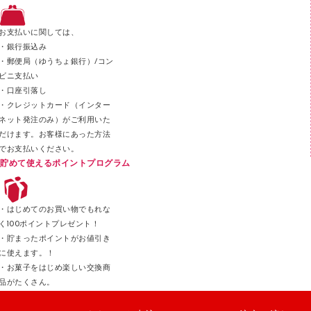
ステープル針
ステープラー本体
お支払いに関しては、
スティックのり
・銀行振込み
・郵便局（ゆうちょ銀行）/コン
クリップ
ビニ支払い
カッター
・口座引落し
・クレジットカード（インター
ネット発注のみ）がご利用いた
だけます。お客様にあった方法
でお支払いください。
貯めて使えるポイントプログラム
・はじめてのお買い物でもれな
く100ポイントプレゼント！
・貯まったポイントがお値引き
に使えます。！
・お菓子をはじめ楽しい交換商
品がたくさん。