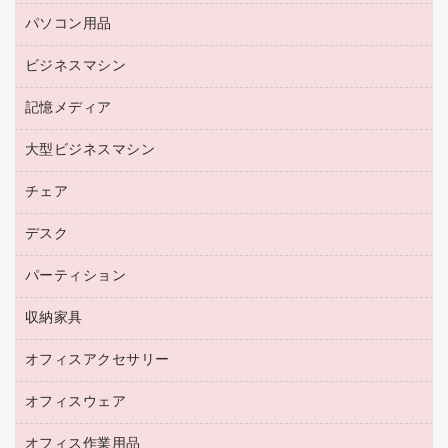
リサイクルトナー（リターン方式）
パソコン用品
名刺用紙
リサイクルトナー（プール方式）
帳票用紙／フォーム用紙
ビジネスマシン
パソコン周辺機器
リサイクルインクカートリッジ
ワープロ用紙
各種ケーブル
プリンタ用リボン
記憶メディア
電話機
ラベル用紙
マウスパッド
ファクシミリトナー
レーザープリンタ／複合機
プロッター用紙
大型ビジネスマシン
ブルーレイディスク
マウス
トナーカートリッジ
メモリーカード
ファクシミリ用紙
ＤＶＤ
パソコンバッグ／収納用品
チェア
プリンタ
コピートナー
プロジェクタ
ハガキ用紙
ＣＤ－ＲＷ
パソコンアクセサリー
インクカートリッジ
ファクシミリ
デスク
応接イス・ベンチ
その他コピー用紙・プリンタ用紙
ＣＤ－Ｒ
ネットワーク／ＬＡＮ機器
パソコン本体
ミーティングチェア
コピー用紙
メディア収納用品
パーティション
ミーティングテーブル
ネットワーク／ＬＡＮアクセサリー
デジタルカメラ
オフィスチェア
インクジェットプリンタ用紙
デスク
セキュリティ用品
収納家具
ホワイトボード・黒板
スキャナー
カウンター
スマートフォン／モバイル周辺機器
パーティション
コピー機
オフィスアクセサリー
保管庫・書庫
キーボード／テンキー
インクジェットプリンタ／複合機
金庫
オフィスウェア
オフィスアクセサリー
ＵＳＢハブ／ＵＳＢアクセサリー
ＵＳＢメモリ
ロッカー・下駄箱
ＯＡフィルター
オフィス作業用品
医療・介護・ワーキングウェア