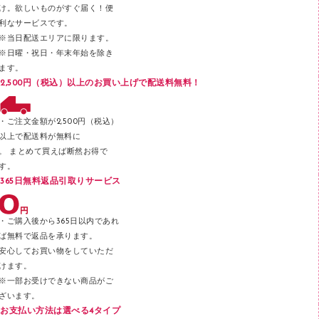
け。欲しいものがすぐ届く！便
メンディングテープ
利なサービスです。
メッシュケース／ペンケース
※当日配送エリアに限ります。
※日曜・祝日・年末年始を除き
フロアケース
ます。
ブックエンド／ブックスタンド
2,500円（税込）以上のお買い上げで配送料無料！
ファスナーつづり紐
パンチ
・ご注文金額が2,500円（税込）
以上で配送料が無料に
はさみ
。 まとめて買えば断然お得で
デスクマット
す。
365日無料返品引取りサービス
デスクトレー
テープのり
・ご購入後から365日以内であれ
テープカッター
ば無料で返品を承ります。
安心してお買い物をしていただ
その他文具
けます。
セロハンテープ
※一部お受けできない商品がご
ざいます。
スプレーのり クリーナー
お支払い方法は選べる4タイプ