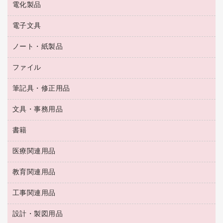
電化製品
電球・蛍光灯
ラミネータ
ペーパータオル
乾電池・充電池
タイムレコーダー
電子文具
掃除機・クリーナー
ハンドソープ・石鹸
フィルム・カメラ用品
タイムカード
空調・季節家電
トイレ用品
ノート・紙製品
電卓
デスクライト
シュレッダ
その他電化製品
トイレ用洗剤
ラベルライター
アルバム
ファイル
封筒
ＯＨＰ用品
キッチン・調理家電
トイレットペーパー
ラベルテープ
懐中電灯・ライト
粘着メモ
ＯＡタップ／延長コード
筆記具・修正用品
名刺整理用品
ティッシュペーパー
その他電子文具
伝票
ＡＶ機器・アクセサリー
板目表紙・綴込表紙
ダストボックス
文具・事務用品
万年筆
典礼用品
背幅が伸びるファイル
タオル・アメニティ用品
筆ペン
帳簿
書籍
輪ゴム
統一伝票用ファイル
その他雑貨
消しゴム
慶弔用品
両面テープ
収納保存用品
医療関連用品
パソコンソフト
スリッパ・サンダル・シューズ
修正液・修正ペン
額縁
名札
持ち出しファイル
スポーツ・レジャー用品
修正テープ
教育関連用品
保健用品
各種用紙
保管・整理用品
レターファイル
ゴミ袋
蛍光マーカー
使い捨て手袋
ルーズリーフ
壁面／足元収納
工事関連用品
教育関連用品
リングファイル
キッチン用品
鉛筆
感染症対策用品
バインダーノート
文書保存箱
プレゼン用ファイル
食品添加物製品
設計・製図用品
工事関連用品
マーキングペン（油性）
介護用品
ノート