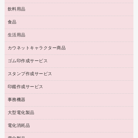
ＯＡクリーナー／エアダスター
ブラウス・シャツ
飲料用品
養生用品
ＬＡＮケーブル
アウター
防災用品
食品
緑茶飲料
ＨＤＤ／ＳＳＤ
防災用備蓄食品・飲料
茶葉・インスタント
ディスプレイモニター
生活用品
食品
台車・脚立
紅茶・バラエティ飲料
菓子
倉庫収納用品
カウネットキャラクター商品
浴室用品
レギュラーコーヒー
作業用手袋
台所用洗剤
ミルク・シュガー
ゴム印作成サービス
カウネットキャラクター商品
作業用雑貨
掃除用品
ミネラルウォーター
スタンプ作成サービス
ゴム印作成サービス
梱包用品
掃除用洗剤
ソフトドリンク
ゴム印（一行印）作成サービス
梱包用テープ
洗濯用品
印鑑作成サービス
シヤチハタスタンプ作成サービス
コーヒーメーカー・備品
ゴム印（フリーサイズ印）作成サービス
工場用品
洗濯用洗剤
カウネットスタンプ作成サービス
インスタントコーヒー
事務機器
印鑑作成サービス
結束用品
消臭・芳香剤
お茶備品
大型電化製品
大型シュレッダー（共配）
園芸用品
殺虫剤
医薬部外品
レーザーポインター
ペット用品
飲食用消耗品
電化消耗品
冷蔵庫・キッチン・調理家電
ラミネートフィルム
飲食雑貨用品
テレビ・ＡＶ機器