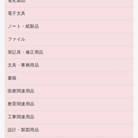
電化製品
電球・蛍光灯
ラミネータ
ペーパータオル
乾電池・充電池
タイムレコーダー
電子文具
掃除機・クリーナー
ハンドソープ・石鹸
フィルム・カメラ用品
タイムカード
空調・季節家電
トイレ用品
ノート・紙製品
電卓
デスクライト
シュレッダ
その他電化製品
トイレ用洗剤
ラベルライター
アルバム
ファイル
封筒
ＯＨＰ用品
キッチン・調理家電
トイレットペーパー
ラベルテープ
懐中電灯・ライト
粘着メモ
ＯＡタップ／延長コード
筆記具・修正用品
名刺整理用品
ティッシュペーパー
その他電子文具
伝票
ＡＶ機器・アクセサリー
板目表紙・綴込表紙
ダストボックス
文具・事務用品
万年筆
典礼用品
背幅が伸びるファイル
タオル・アメニティ用品
筆ペン
帳簿
書籍
輪ゴム
統一伝票用ファイル
その他雑貨
消しゴム
慶弔用品
両面テープ
収納保存用品
医療関連用品
パソコンソフト
スリッパ・サンダル・シューズ
修正液・修正ペン
額縁
名札
持ち出しファイル
スポーツ・レジャー用品
修正テープ
教育関連用品
保健用品
各種用紙
保管・整理用品
レターファイル
ゴミ袋
蛍光マーカー
使い捨て手袋
ルーズリーフ
壁面／足元収納
工事関連用品
教育関連用品
リングファイル
キッチン用品
鉛筆
感染症対策用品
バインダーノート
文書保存箱
プレゼン用ファイル
食品添加物製品
設計・製図用品
工事関連用品
マーキングペン（油性）
介護用品
ノート
備品／小物ケース