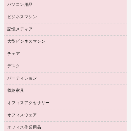
リサイクルトナー（リターン方式）
パソコン用品
名刺用紙
リサイクルトナー（プール方式）
帳票用紙／フォーム用紙
ビジネスマシン
パソコン周辺機器
リサイクルインクカートリッジ
ワープロ用紙
各種ケーブル
プリンタ用リボン
記憶メディア
電話機
ラベル用紙
マウスパッド
ファクシミリトナー
レーザープリンタ／複合機
プロッター用紙
大型ビジネスマシン
ブルーレイディスク
マウス
トナーカートリッジ
メモリーカード
ファクシミリ用紙
ＤＶＤ
パソコンバッグ／収納用品
チェア
プリンタ
コピートナー
プロジェクタ
ハガキ用紙
ＣＤ－ＲＷ
パソコンアクセサリー
インクカートリッジ
ファクシミリ
デスク
応接イス・ベンチ
その他コピー用紙・プリンタ用紙
ＣＤ－Ｒ
ネットワーク／ＬＡＮ機器
パソコン本体
ミーティングチェア
コピー用紙
メディア収納用品
パーティション
ミーティングテーブル
ネットワーク／ＬＡＮアクセサリー
デジタルカメラ
オフィスチェア
インクジェットプリンタ用紙
デスク
セキュリティ用品
収納家具
ホワイトボード・黒板
スキャナー
カウンター
スマートフォン／モバイル周辺機器
パーティション
コピー機
オフィスアクセサリー
保管庫・書庫
キーボード／テンキー
インクジェットプリンタ／複合機
金庫
オフィスウェア
オフィスアクセサリー
ＵＳＢハブ／ＵＳＢアクセサリー
ＵＳＢメモリ
ロッカー・下駄箱
ＯＡフィルター
オフィス作業用品
医療・介護・ワーキングウェア
その他収納