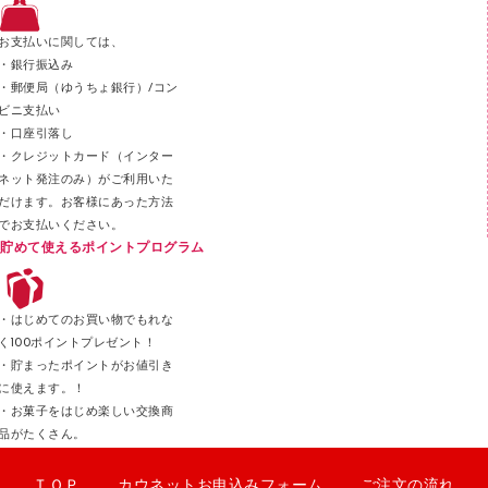
ステープラー本体
お支払いに関しては、
スティックのり
・銀行振込み
・郵便局（ゆうちょ銀行）/コン
クリップ
ビニ支払い
カッター
・口座引落し
・クレジットカード（インター
ネット発注のみ）がご利用いた
だけます。お客様にあった方法
でお支払いください。
貯めて使えるポイントプログラム
・はじめてのお買い物でもれな
く100ポイントプレゼント！
・貯まったポイントがお値引き
に使えます。！
・お菓子をはじめ楽しい交換商
品がたくさん。
ＴＯＰ
カウネットお申込みフォーム
ご注文の流れ