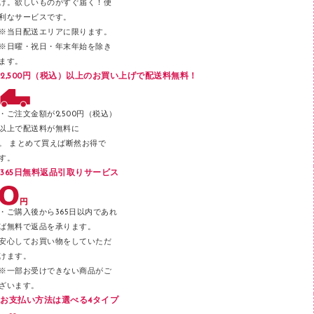
け。欲しいものがすぐ届く！便
メンディングテープ
利なサービスです。
メッシュケース／ペンケース
※当日配送エリアに限ります。
※日曜・祝日・年末年始を除き
フロアケース
ます。
ブックエンド／ブックスタンド
2,500円（税込）以上のお買い上げで配送料無料！
ファスナーつづり紐
パンチ
・ご注文金額が2,500円（税込）
以上で配送料が無料に
はさみ
。 まとめて買えば断然お得で
デスクマット
す。
365日無料返品引取りサービス
デスクトレー
テープのり
・ご購入後から365日以内であれ
テープカッター
ば無料で返品を承ります。
安心してお買い物をしていただ
その他文具
けます。
セロハンテープ
※一部お受けできない商品がご
ざいます。
スプレーのり クリーナー
お支払い方法は選べる4タイプ
ステープル針