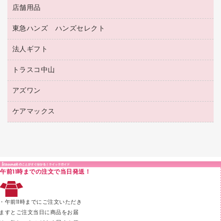
フラットファイル
屋外用品
マーキングペン（水性）
医療関連用品
店舗用品
設計・製図用品
透明テープ 事務用
フォルダー
ホワイトボード用マーカー
感染症対策用品（食品・飲料・食添製品）
電話台
東急ハンズ ハンズセレクト
店舗運営用品
ファイルボックス
ボールペン用替芯
接着用品
陳列什器
パイプ式ファイル
法人ギフト
東急ハンズ
ボールペン（油性）
製本用品
紙手提げ袋
その他ファイル
ボールペン（ゲルインク）
トラスコ中山
高島屋
針なしステープラー
レジ・ポリ袋
コンピュータ用ファイル
シャープペンシル用替芯
カウネットギフト
紙めくり
ディスプレイ用品
アズワン
建築・作業用品
クリヤーホルダー
シャープペンシル
高島屋（食品・飲料）
裁断機
サイン・看板用品
研究・環境管理用品
クリヤーブック（差替式）
ケアマックス
医療・介護用品（食品・飲料・食添製品）
カウネットギフト（食品・飲料）
結束・とじ込み用品
カウンター／お会計用品
クリヤーブック（固定式）
研究・環境管理用品
医療・介護用品（食品・飲料・食添製品）
掲示用品
ＰＯＰ用品
クリップボード
液体のり
カードケース
印章用品
Ｚ式ファイル
午前11時までの注文で当日発送！
レタートレー
３０穴リフィル・３０穴インデックス
レターケース
２穴リフィル・２穴インデックス
・午前11時までにご注文いただき
ラベル類
ますとご注文当日に商品をお届