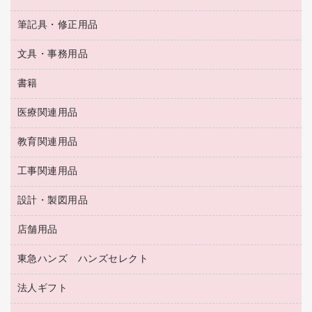
ＯＨＰ用品
キッチン・調理家電
トイレットペーパー
ラベルテープ
懐中電灯・ライト
粘着メモ
ＯＡタップ／延長コード
筆記具・修正用品
名刺整理用品
ティッシュペーパー
その他電子文具
伝票
ＡＶ機器・アクセサリー
板目表紙・綴込表紙
ダストボックス
文具・事務用品
万年筆
典礼用品
背幅が伸びるファイル
タオル・アメニティ用品
筆ペン
帳簿
書籍
輪ゴム
統一伝票用ファイル
その他雑貨
消しゴム
慶弔用品
両面テープ
収納保存用品
医療関連用品
パソコンソフト
スリッパ・サンダル・シューズ
修正液・修正ペン
額縁
名札
持ち出しファイル
スポーツ・レジャー用品
修正テープ
教育関連用品
保健用品
各種用紙
保管・整理用品
レターファイル
ゴミ袋
蛍光マーカー
使い捨て手袋
ルーズリーフ
壁面／足元収納
工事関連用品
教育関連用品
リングファイル
キッチン用品
鉛筆
感染症対策用品
バインダーノート
文書保存箱
プレゼン用ファイル
食品添加物製品
設計・製図用品
工事関連用品
マーキングペン（油性）
介護用品
ノート
備品／小物ケース
フラットファイル
屋外用品
マーキングペン（水性）
医療関連用品
店舗用品
設計・製図用品
透明テープ 事務用
フォルダー
ホワイトボード用マーカー
感染症対策用品（食品・飲料・食添製品）
電話台
東急ハンズ ハンズセレクト
店舗運営用品
ファイルボックス
ボールペン用替芯
接着用品
陳列什器
パイプ式ファイル
法人ギフト
東急ハンズ
ボールペン（油性）
製本用品
紙手提げ袋
その他ファイル