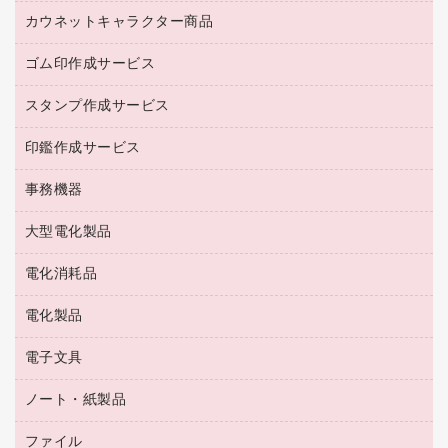
紅茶・バラエティ飲料
菓子
倉庫収納用品
カウネットキャラクター商品
浴室用品
レギュラーコーヒー
作業用手袋
台所用洗剤
ミルク・シュガー
ゴム印作成サービス
カウネットキャラクター商品
作業用雑貨
掃除用品
ミネラルウォーター
スタンプ作成サービス
ゴム印作成サービス
梱包用品
掃除用洗剤
ソフトドリンク
ゴム印（一行印）作成サービス
梱包用テープ
洗濯用品
印鑑作成サービス
シヤチハタスタンプ作成サービス
コーヒーメーカー・備品
ゴム印（フリーサイズ印）作成サービス
工場用品
洗濯用洗剤
カウネットスタンプ作成サービス
インスタントコーヒー
事務機器
印鑑作成サービス
結束用品
消臭・芳香剤
お茶備品
大型電化製品
大型シュレッダー（共配）
園芸用品
殺虫剤
医薬部外品
レーザーポインター
ペット用品
飲食用消耗品
電化消耗品
冷蔵庫・キッチン・調理家電
ラミネートフィルム
飲食雑貨用品
テレビ・ＡＶ機器
電化製品
電球・蛍光灯
ラミネータ
ペーパータオル
乾電池・充電池
タイムレコーダー
電子文具
掃除機・クリーナー
ハンドソープ・石鹸
フィルム・カメラ用品
タイムカード
空調・季節家電
トイレ用品
ノート・紙製品
電卓
デスクライト
シュレッダ
その他電化製品
トイレ用洗剤
ラベルライター
アルバム
ファイル
封筒