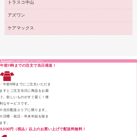
ボールペン（ゲルインク）
トラスコ中山
高島屋
針なしステープラー
レジ・ポリ袋
コンピュータ用ファイル
シャープペンシル用替芯
カウネットギフト
紙めくり
ディスプレイ用品
アズワン
建築・作業用品
クリヤーホルダー
シャープペンシル
高島屋（食品・飲料）
裁断機
サイン・看板用品
研究・環境管理用品
クリヤーブック（差替式）
ケアマックス
医療・介護用品（食品・飲料・食添製品）
カウネットギフト（食品・飲料）
結束・とじ込み用品
カウンター／お会計用品
クリヤーブック（固定式）
研究・環境管理用品
医療・介護用品（食品・飲料・食添製品）
掲示用品
ＰＯＰ用品
クリップボード
液体のり
カードケース
印章用品
Ｚ式ファイル
午前11時までの注文で当日発送！
レタートレー
３０穴リフィル・３０穴インデックス
レターケース
２穴リフィル・２穴インデックス
・午前11時までにご注文いただき
ラベル類
ますとご注文当日に商品をお届
け。欲しいものがすぐ届く！便
メンディングテープ
利なサービスです。
メッシュケース／ペンケース
※当日配送エリアに限ります。
※日曜・祝日・年末年始を除き
フロアケース
ます。
ブックエンド／ブックスタンド
2,500円（税込）以上のお買い上げで配送料無料！
ファスナーつづり紐