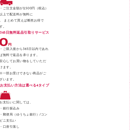
パンチ
・ご注文金額が2,500円（税込）
以上で配送料が無料に
はさみ
。 まとめて買えば断然お得で
デスクマット
す。
365日無料返品引取りサービス
デスクトレー
テープのり
・ご購入後から365日以内であれ
テープカッター
ば無料で返品を承ります。
安心してお買い物をしていただ
その他文具
けます。
セロハンテープ
※一部お受けできない商品がご
ざいます。
スプレーのり クリーナー
お支払い方法は選べる4タイプ
ステープル針
ステープラー本体
お支払いに関しては、
スティックのり
・銀行振込み
・郵便局（ゆうちょ銀行）/コン
クリップ
ビニ支払い
カッター
・口座引落し