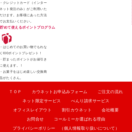
・クレジットカード（インター
ネット発注のみ）がご利用いた
だけます。お客様にあった方法
でお支払いください。
貯めて使えるポイントプログラム
・はじめてのお買い物でもれな
く100ポイントプレゼント！
・貯まったポイントがお値引き
に使えます。！
・お菓子をはじめ楽しい交換商
品がたくさん。
ＴＯＰ
カウネットお申込みフォーム
ご注文の流れ
ネット限定サービス
べんり請求サービス
オフィスレイアウト
割引カウネット
会社概要
お問合せ
コールミーか選ばれる理由
プライバシーポリシー （個人情報取り扱いについて）