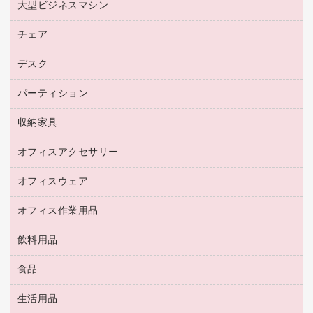
プロッター用紙
大型ビジネスマシン
ブルーレイディスク
マウス
トナーカートリッジ
メモリーカード
ファクシミリ用紙
ＤＶＤ
パソコンバッグ／収納用品
チェア
プリンタ
コピートナー
プロジェクタ
ハガキ用紙
ＣＤ－ＲＷ
パソコンアクセサリー
インクカートリッジ
ファクシミリ
デスク
応接イス・ベンチ
その他コピー用紙・プリンタ用紙
ＣＤ－Ｒ
ネットワーク／ＬＡＮ機器
パソコン本体
ミーティングチェア
コピー用紙
メディア収納用品
パーティション
ミーティングテーブル
ネットワーク／ＬＡＮアクセサリー
デジタルカメラ
オフィスチェア
インクジェットプリンタ用紙
デスク
セキュリティ用品
収納家具
ホワイトボード・黒板
スキャナー
カウンター
スマートフォン／モバイル周辺機器
パーティション
コピー機
オフィスアクセサリー
保管庫・書庫
キーボード／テンキー
インクジェットプリンタ／複合機
金庫
オフィスウェア
オフィスアクセサリー
ＵＳＢハブ／ＵＳＢアクセサリー
ＵＳＢメモリ
ロッカー・下駄箱
ＯＡフィルター
オフィス作業用品
医療・介護・ワーキングウェア
その他収納
ＯＡクリーナー／エアダスター
ブラウス・シャツ
飲料用品
養生用品
ＬＡＮケーブル
アウター
防災用品
食品
緑茶飲料
ＨＤＤ／ＳＳＤ
防災用備蓄食品・飲料
茶葉・インスタント
ディスプレイモニター
生活用品
食品
台車・脚立