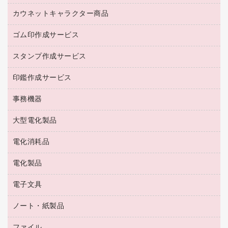
紅茶・バラエティ飲料
菓子
倉庫収納用品
カウネットキャラクター商品
浴室用品
レギュラーコーヒー
作業用手袋
台所用洗剤
ミルク・シュガー
ゴム印作成サービス
カウネットキャラクター商品
作業用雑貨
掃除用品
ミネラルウォーター
スタンプ作成サービス
ゴム印作成サービス
梱包用品
掃除用洗剤
ソフトドリンク
ゴム印（一行印）作成サービス
梱包用テープ
洗濯用品
印鑑作成サービス
シヤチハタスタンプ作成サービス
コーヒーメーカー・備品
ゴム印（フリーサイズ印）作成サービス
工場用品
洗濯用洗剤
カウネットスタンプ作成サービス
インスタントコーヒー
事務機器
印鑑作成サービス
結束用品
消臭・芳香剤
お茶備品
大型電化製品
大型シュレッダー（共配）
園芸用品
殺虫剤
医薬部外品
レーザーポインター
ペット用品
飲食用消耗品
電化消耗品
冷蔵庫・キッチン・調理家電
ラミネートフィルム
飲食雑貨用品
テレビ・ＡＶ機器
電化製品
電球・蛍光灯
ラミネータ
ペーパータオル
乾電池・充電池
タイムレコーダー
電子文具
掃除機・クリーナー
ハンドソープ・石鹸
フィルム・カメラ用品
タイムカード
空調・季節家電
トイレ用品
ノート・紙製品
電卓
デスクライト
シュレッダ
その他電化製品
トイレ用洗剤
ラベルライター
アルバム
ファイル
封筒