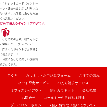
・クレジットカード（インター
ネット発注のみ）がご利用いた
だけます。お客様にあった方法
でお支払いください。
貯めて使えるポイントプログラム
・はじめてのお買い物でもれな
く100ポイントプレゼント！
・貯まったポイントがお値引き
に使えます。！
・お菓子をはじめ楽しい交換商
品がたくさん。
ＴＯＰ
カウネットお申込みフォーム
ご注文の流れ
ネット限定サービス
べんり請求サービス
オフィスレイアウト
割引カウネット
会社概要
お問合せ
コールミーか選ばれる理由
プライバシーポリシー （個人情報取り扱いについて）