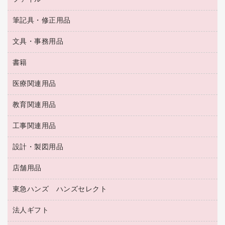
ＯＨＰ用品
キッチン・調理家電
トイレットペーパー
ラベルテープ
懐中電灯・ライト
粘着メモ
ＯＡタップ／延長コード
筆記具・修正用品
名刺整理用品
ティッシュペーパー
その他電子文具
伝票
ＡＶ機器・アクセサリー
板目表紙・綴込表紙
ダストボックス
文具・事務用品
万年筆
典礼用品
背幅が伸びるファイル
タオル・アメニティ用品
筆ペン
帳簿
書籍
輪ゴム
統一伝票用ファイル
その他雑貨
消しゴム
慶弔用品
両面テープ
収納保存用品
医療関連用品
パソコンソフト
スリッパ・サンダル・シューズ
修正液・修正ペン
額縁
名札
持ち出しファイル
スポーツ・レジャー用品
修正テープ
教育関連用品
保健用品
各種用紙
保管・整理用品
レターファイル
ゴミ袋
蛍光マーカー
使い捨て手袋
ルーズリーフ
壁面／足元収納
工事関連用品
教育関連用品
リングファイル
キッチン用品
鉛筆
感染症対策用品
バインダーノート
文書保存箱
プレゼン用ファイル
食品添加物製品
設計・製図用品
工事関連用品
マーキングペン（油性）
介護用品
ノート
備品／小物ケース
フラットファイル
屋外用品
マーキングペン（水性）
医療関連用品
店舗用品
設計・製図用品
透明テープ 事務用
フォルダー
ホワイトボード用マーカー
感染症対策用品（食品・飲料・食添製品）
電話台
東急ハンズ ハンズセレクト
店舗運営用品
ファイルボックス
ボールペン用替芯
接着用品
陳列什器
パイプ式ファイル
法人ギフト
東急ハンズ
ボールペン（油性）
製本用品
紙手提げ袋
その他ファイル