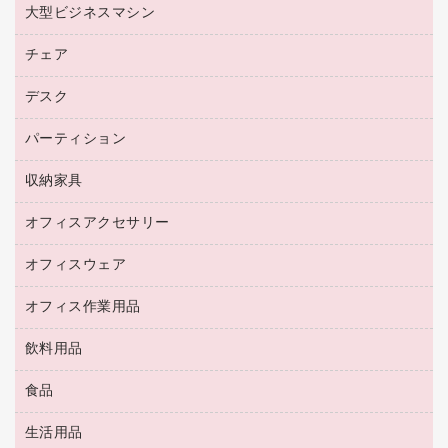
ファクシミリトナー
レーザープリンタ／複合機
プロッター用紙
大型ビジネスマシン
ブルーレイディスク
マウス
トナーカートリッジ
メモリーカード
ファクシミリ用紙
ＤＶＤ
パソコンバッグ／収納用品
チェア
プリンタ
コピートナー
プロジェクタ
ハガキ用紙
ＣＤ－ＲＷ
パソコンアクセサリー
インクカートリッジ
ファクシミリ
デスク
応接イス・ベンチ
その他コピー用紙・プリンタ用紙
ＣＤ－Ｒ
ネットワーク／ＬＡＮ機器
パソコン本体
ミーティングチェア
コピー用紙
メディア収納用品
パーティション
ミーティングテーブル
ネットワーク／ＬＡＮアクセサリー
デジタルカメラ
オフィスチェア
インクジェットプリンタ用紙
デスク
セキュリティ用品
収納家具
ホワイトボード・黒板
スキャナー
カウンター
スマートフォン／モバイル周辺機器
パーティション
コピー機
オフィスアクセサリー
保管庫・書庫
キーボード／テンキー
インクジェットプリンタ／複合機
金庫
オフィスウェア
オフィスアクセサリー
ＵＳＢハブ／ＵＳＢアクセサリー
ＵＳＢメモリ
ロッカー・下駄箱
ＯＡフィルター
オフィス作業用品
医療・介護・ワーキングウェア
その他収納
ＯＡクリーナー／エアダスター
ブラウス・シャツ
飲料用品
養生用品
ＬＡＮケーブル
アウター
防災用品
食品
緑茶飲料
ＨＤＤ／ＳＳＤ
防災用備蓄食品・飲料
茶葉・インスタント
ディスプレイモニター
生活用品
食品
台車・脚立