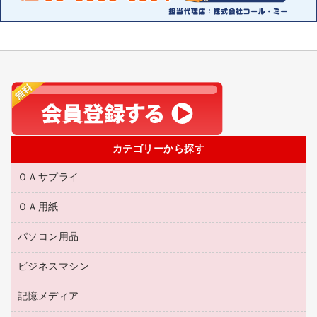
カテゴリーから探す
ＯＡサプライ
ＯＡ用紙
互換インクカートリッジ
リサイクルトナー（リターン方式）
パソコン用品
名刺用紙
リサイクルトナー（プール方式）
帳票用紙／フォーム用紙
ビジネスマシン
パソコン周辺機器
リサイクルインクカートリッジ
ワープロ用紙
各種ケーブル
プリンタ用リボン
記憶メディア
電話機
ラベル用紙
マウスパッド