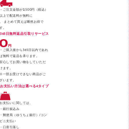
ファスナーつづり紐
パンチ
・ご注文金額が2,500円（税込）
以上で配送料が無料に
はさみ
。 まとめて買えば断然お得で
デスクマット
す。
365日無料返品引取りサービス
デスクトレー
テープのり
・ご購入後から365日以内であれ
テープカッター
ば無料で返品を承ります。
安心してお買い物をしていただ
その他文具
けます。
セロハンテープ
※一部お受けできない商品がご
ざいます。
スプレーのり クリーナー
お支払い方法は選べる4タイプ
ステープル針
ステープラー本体
お支払いに関しては、
スティックのり
・銀行振込み
・郵便局（ゆうちょ銀行）/コン
クリップ
ビニ支払い
カッター
・口座引落し