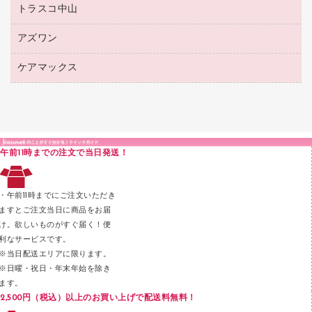
ボールペン（ゲルインク）
トラスコ中山
高島屋
針なしステープラー
レジ・ポリ袋
コンピュータ用ファイル
シャープペンシル用替芯
カウネットギフト
紙めくり
ディスプレイ用品
アズワン
建築・作業用品
クリヤーホルダー
シャープペンシル
高島屋（食品・飲料）
裁断機
サイン・看板用品
研究・環境管理用品
クリヤーブック（差替式）
ケアマックス
医療・介護用品（食品・飲料・食添製品）
カウネットギフト（食品・飲料）
結束・とじ込み用品
カウンター／お会計用品
クリヤーブック（固定式）
研究・環境管理用品
医療・介護用品（食品・飲料・食添製品）
掲示用品
ＰＯＰ用品
クリップボード
液体のり
カードケース
印章用品
Ｚ式ファイル
午前11時までの注文で当日発送！
レタートレー
３０穴リフィル・３０穴インデックス
レターケース
２穴リフィル・２穴インデックス
・午前11時までにご注文いただき
ラベル類
ますとご注文当日に商品をお届
け。欲しいものがすぐ届く！便
メンディングテープ
利なサービスです。
メッシュケース／ペンケース
※当日配送エリアに限ります。
※日曜・祝日・年末年始を除き
フロアケース
ます。
ブックエンド／ブックスタンド
2,500円（税込）以上のお買い上げで配送料無料！