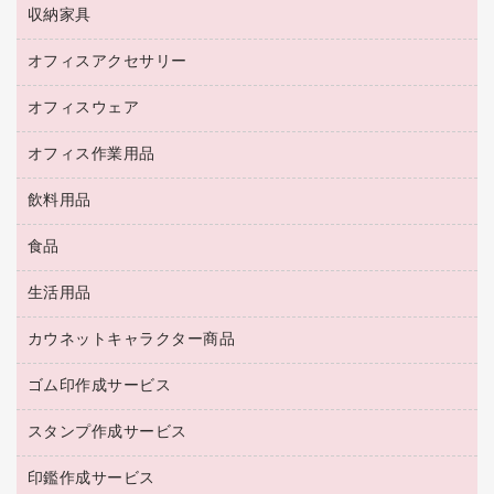
デスク
セキュリティ用品
収納家具
ホワイトボード・黒板
スキャナー
カウンター
スマートフォン／モバイル周辺機器
パーティション
コピー機
オフィスアクセサリー
保管庫・書庫
キーボード／テンキー
インクジェットプリンタ／複合機
金庫
オフィスウェア
オフィスアクセサリー
ＵＳＢハブ／ＵＳＢアクセサリー
ＵＳＢメモリ
ロッカー・下駄箱
ＯＡフィルター
オフィス作業用品
医療・介護・ワーキングウェア
その他収納
ＯＡクリーナー／エアダスター
ブラウス・シャツ
飲料用品
養生用品
ＬＡＮケーブル
アウター
防災用品
食品
緑茶飲料
ＨＤＤ／ＳＳＤ
防災用備蓄食品・飲料
茶葉・インスタント
ディスプレイモニター
生活用品
食品
台車・脚立
紅茶・バラエティ飲料
菓子
倉庫収納用品
カウネットキャラクター商品
浴室用品
レギュラーコーヒー
作業用手袋
台所用洗剤
ミルク・シュガー
ゴム印作成サービス
カウネットキャラクター商品
作業用雑貨
掃除用品
ミネラルウォーター
スタンプ作成サービス
ゴム印作成サービス
梱包用品
掃除用洗剤
ソフトドリンク
ゴム印（一行印）作成サービス
梱包用テープ
洗濯用品
印鑑作成サービス
シヤチハタスタンプ作成サービス
コーヒーメーカー・備品