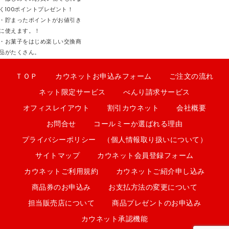
く100ポイントプレゼント！
・貯まったポイントがお値引き
に使えます。！
・お菓子をはじめ楽しい交換商
品がたくさん。
ＴＯＰ
カウネットお申込みフォーム
ご注文の流れ
ネット限定サービス
べんり請求サービス
オフィスレイアウト
割引カウネット
会社概要
お問合せ
コールミーか選ばれる理由
プライバシーポリシー （個人情報取り扱いについて）
サイトマップ
カウネット会員登録フォーム
カウネットご利用規約
カウネットご紹介申し込み
商品券のお申込み
お支払方法の変更について
担当販売店について
商品プレゼントのお申込み
カウネット承認機能