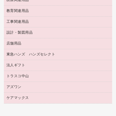
医療関連用品
パソコンソフト
スリッパ・サンダル・シューズ
修正液・修正ペン
額縁
名札
持ち出しファイル
スポーツ・レジャー用品
修正テープ
教育関連用品
保健用品
各種用紙
保管・整理用品
レターファイル
ゴミ袋
蛍光マーカー
使い捨て手袋
ルーズリーフ
壁面／足元収納
工事関連用品
教育関連用品
リングファイル
キッチン用品
鉛筆
感染症対策用品
バインダーノート
文書保存箱
プレゼン用ファイル
食品添加物製品
設計・製図用品
工事関連用品
マーキングペン（油性）
介護用品
ノート
備品／小物ケース
フラットファイル
屋外用品
マーキングペン（水性）
医療関連用品
店舗用品
設計・製図用品
透明テープ 事務用
フォルダー
ホワイトボード用マーカー
感染症対策用品（食品・飲料・食添製品）
電話台
東急ハンズ ハンズセレクト
店舗運営用品
ファイルボックス
ボールペン用替芯
接着用品
陳列什器
パイプ式ファイル
法人ギフト
東急ハンズ
ボールペン（油性）
製本用品
紙手提げ袋
その他ファイル
ボールペン（ゲルインク）
トラスコ中山
高島屋
針なしステープラー
レジ・ポリ袋
コンピュータ用ファイル
シャープペンシル用替芯
カウネットギフト
紙めくり
ディスプレイ用品
アズワン
建築・作業用品
クリヤーホルダー
シャープペンシル
高島屋（食品・飲料）
裁断機
サイン・看板用品
研究・環境管理用品
クリヤーブック（差替式）
ケアマックス
医療・介護用品（食品・飲料・食添製品）
カウネットギフト（食品・飲料）
結束・とじ込み用品
カウンター／お会計用品
クリヤーブック（固定式）
研究・環境管理用品
医療・介護用品（食品・飲料・食添製品）
掲示用品
ＰＯＰ用品
クリップボード