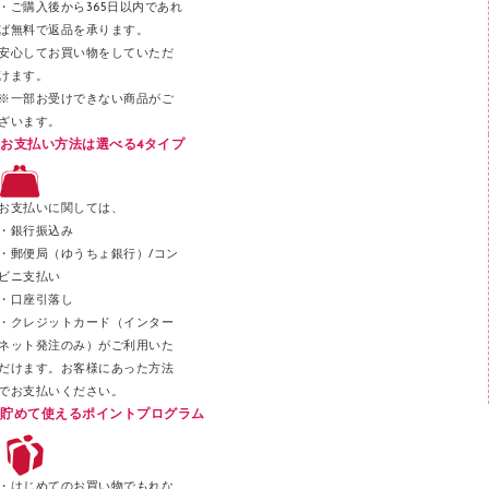
・ご購入後から365日以内であれ
テープカッター
ば無料で返品を承ります。
安心してお買い物をしていただ
その他文具
けます。
セロハンテープ
※一部お受けできない商品がご
ざいます。
スプレーのり クリーナー
お支払い方法は選べる4タイプ
ステープル針
ステープラー本体
お支払いに関しては、
スティックのり
・銀行振込み
・郵便局（ゆうちょ銀行）/コン
クリップ
ビニ支払い
カッター
・口座引落し
・クレジットカード（インター
ネット発注のみ）がご利用いた
だけます。お客様にあった方法
でお支払いください。
貯めて使えるポイントプログラム
・はじめてのお買い物でもれな