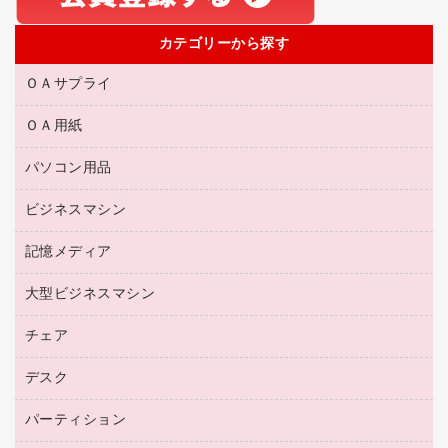
カテゴリーから探す
ＯＡサプライ
ＯＡ用紙
互換インクカートリッジ
リサイクルトナー（リターン方式）
パソコン用品
名刺用紙
リサイクルトナー（プール方式）
帳票用紙／フォーム用紙
ビジネスマシン
パソコン周辺機器
リサイクルインクカートリッジ
ワープロ用紙
各種ケーブル
プリンタ用リボン
記憶メディア
電話機
ラベル用紙
マウスパッド
ファクシミリトナー
レーザープリンタ／複合機
プロッター用紙
大型ビジネスマシン
ブルーレイディスク
マウス
トナーカートリッジ
メモリーカード
ファクシミリ用紙
ＤＶＤ
パソコンバッグ／収納用品
チェア
プリンタ
コピートナー
プロジェクタ
ハガキ用紙
ＣＤ－ＲＷ
パソコンアクセサリー
インクカートリッジ
ファクシミリ
デスク
応接イス・ベンチ
その他コピー用紙・プリンタ用紙
ＣＤ－Ｒ
ネットワーク／ＬＡＮ機器
パソコン本体
ミーティングチェア
コピー用紙
メディア収納用品
パーティション
ミーティングテーブル
ネットワーク／ＬＡＮアクセサリー
デジタルカメラ
オフィスチェア
インクジェットプリンタ用紙