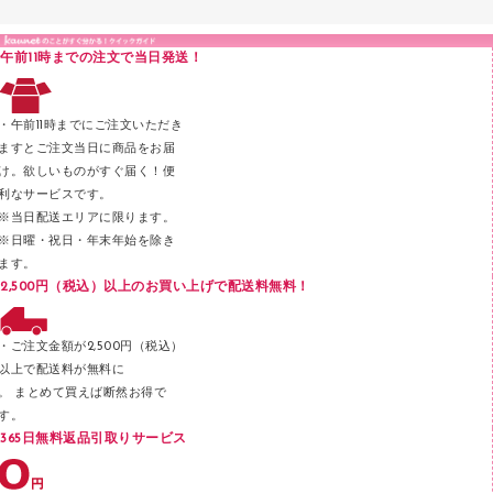
液体のり
カードケース
印章用品
Ｚ式ファイル
午前11時までの注文で当日発送！
レタートレー
３０穴リフィル・３０穴インデックス
レターケース
２穴リフィル・２穴インデックス
・午前11時までにご注文いただき
ラベル類
ますとご注文当日に商品をお届
け。欲しいものがすぐ届く！便
メンディングテープ
利なサービスです。
メッシュケース／ペンケース
※当日配送エリアに限ります。
※日曜・祝日・年末年始を除き
フロアケース
ます。
ブックエンド／ブックスタンド
2,500円（税込）以上のお買い上げで配送料無料！
ファスナーつづり紐
パンチ
・ご注文金額が2,500円（税込）
以上で配送料が無料に
はさみ
。 まとめて買えば断然お得で
デスクマット
す。
365日無料返品引取りサービス
デスクトレー
テープのり