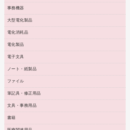
ゴム印（フリーサイズ印）作成サービス
工場用品
洗濯用洗剤
カウネットスタンプ作成サービス
インスタントコーヒー
事務機器
印鑑作成サービス
結束用品
消臭・芳香剤
お茶備品
大型電化製品
大型シュレッダー（共配）
園芸用品
殺虫剤
医薬部外品
レーザーポインター
ペット用品
飲食用消耗品
電化消耗品
冷蔵庫・キッチン・調理家電
ラミネートフィルム
飲食雑貨用品
テレビ・ＡＶ機器
電化製品
電球・蛍光灯
ラミネータ
ペーパータオル
乾電池・充電池
タイムレコーダー
電子文具
掃除機・クリーナー
ハンドソープ・石鹸
フィルム・カメラ用品
タイムカード
空調・季節家電
トイレ用品
ノート・紙製品
電卓
デスクライト
シュレッダ
その他電化製品
トイレ用洗剤
ラベルライター
アルバム
ファイル
封筒
ＯＨＰ用品
キッチン・調理家電
トイレットペーパー
ラベルテープ
懐中電灯・ライト
粘着メモ
ＯＡタップ／延長コード
筆記具・修正用品
名刺整理用品
ティッシュペーパー
その他電子文具
伝票
ＡＶ機器・アクセサリー
板目表紙・綴込表紙
ダストボックス
文具・事務用品
万年筆
典礼用品
背幅が伸びるファイル
タオル・アメニティ用品
筆ペン
帳簿
書籍
輪ゴム
統一伝票用ファイル
その他雑貨
消しゴム
慶弔用品
両面テープ
収納保存用品