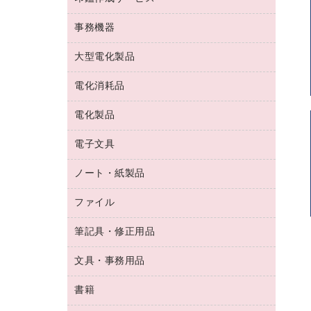
コーヒーメーカー・備品
ゴム印（フリーサイズ印）作成サービス
工場用品
洗濯用洗剤
カウネットスタンプ作成サービス
インスタントコーヒー
事務機器
印鑑作成サービス
結束用品
消臭・芳香剤
お茶備品
大型電化製品
大型シュレッダー（共配）
園芸用品
殺虫剤
医薬部外品
レーザーポインター
ペット用品
飲食用消耗品
電化消耗品
冷蔵庫・キッチン・調理家電
ラミネートフィルム
飲食雑貨用品
テレビ・ＡＶ機器
電化製品
電球・蛍光灯
ラミネータ
ペーパータオル
乾電池・充電池
タイムレコーダー
電子文具
掃除機・クリーナー
ハンドソープ・石鹸
フィルム・カメラ用品
タイムカード
空調・季節家電
トイレ用品
ノート・紙製品
電卓
デスクライト
シュレッダ
その他電化製品
トイレ用洗剤
ラベルライター
アルバム
ファイル
封筒
ＯＨＰ用品
キッチン・調理家電
トイレットペーパー
ラベルテープ
懐中電灯・ライト
粘着メモ
ＯＡタップ／延長コード
筆記具・修正用品
名刺整理用品
ティッシュペーパー
その他電子文具
伝票
ＡＶ機器・アクセサリー
板目表紙・綴込表紙
ダストボックス
文具・事務用品
万年筆
典礼用品
背幅が伸びるファイル
タオル・アメニティ用品
筆ペン
帳簿
書籍
輪ゴム
統一伝票用ファイル
その他雑貨
消しゴム
慶弔用品