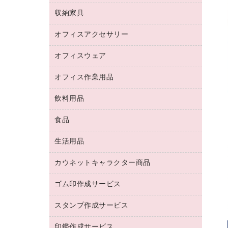
デジタルカメラ
オフィスチェア
インクジェットプリンタ用紙
デスク
セキュリティ用品
収納家具
ホワイトボード・黒板
スキャナー
カウンター
スマートフォン／モバイル周辺機器
パーティション
コピー機
オフィスアクセサリー
保管庫・書庫
キーボード／テンキー
インクジェットプリンタ／複合機
金庫
オフィスウェア
オフィスアクセサリー
ＵＳＢハブ／ＵＳＢアクセサリー
ＵＳＢメモリ
ロッカー・下駄箱
ＯＡフィルター
オフィス作業用品
医療・介護・ワーキングウェア
その他収納
ＯＡクリーナー／エアダスター
ブラウス・シャツ
飲料用品
養生用品
ＬＡＮケーブル
アウター
防災用品
食品
緑茶飲料
ＨＤＤ／ＳＳＤ
防災用備蓄食品・飲料
茶葉・インスタント
ディスプレイモニター
生活用品
食品
台車・脚立
紅茶・バラエティ飲料
菓子
倉庫収納用品
カウネットキャラクター商品
浴室用品
レギュラーコーヒー
作業用手袋
台所用洗剤
ミルク・シュガー
ゴム印作成サービス
カウネットキャラクター商品
作業用雑貨
掃除用品
ミネラルウォーター
スタンプ作成サービス
ゴム印作成サービス
梱包用品
掃除用洗剤
ソフトドリンク
ゴム印（一行印）作成サービス
梱包用テープ
洗濯用品
印鑑作成サービス
シヤチハタスタンプ作成サービス