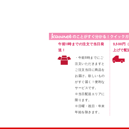
品）
液体のり
カードケース
印章用品
Ｚ式ファイル
レタートレー
３０穴リフィル・３０穴インデックス
レターケース
２穴リフィル・２穴インデックス
ラベル類
午前11時までの注文で当日発
2,500
メンディングテープ
送！
上げで配
・午前11時までにご
メッシュケース／ペンケース
注文いただきますと
フロアケース
ご注文当日に商品を
お届け。欲しいもの
ブックエンド／ブックスタンド
がすぐ届く！便利な
ファスナーつづり紐
サービスです。
パンチ
※当日配送エリアに
限ります。
はさみ
※日曜・祝日・年末
デスクマット
年始を除きます。
デスクトレー