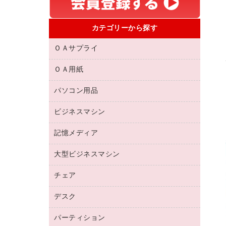
カテゴリーから探す
ＯＡサプライ
ＯＡ用紙
互換インクカートリッジ
リサイクルトナー（リターン方式）
パソコン用品
名刺用紙
リサイクルトナー（プール方式）
帳票用紙／フォーム用紙
ビジネスマシン
パソコン周辺機器
リサイクルインクカートリッジ
ワープロ用紙
各種ケーブル
プリンタ用リボン
記憶メディア
電話機
ラベル用紙
マウスパッド
ファクシミリトナー
レーザープリンタ／複合機
プロッター用紙
大型ビジネスマシン
ブルーレイディスク
マウス
トナーカートリッジ
メモリーカード
ファクシミリ用紙
ＤＶＤ
パソコンバッグ／収納用品
チェア
プリンタ
コピートナー
プロジェクタ
ハガキ用紙
ＣＤ－ＲＷ
パソコンアクセサリー
インクカートリッジ
ファクシミリ
デスク
応接イス・ベンチ
その他コピー用紙・プリンタ用紙
ＣＤ－Ｒ
ネットワーク／ＬＡＮ機器
パソコン本体
ミーティングチェア
コピー用紙
メディア収納用品
パーティション
ミーティングテーブル
ネットワーク／ＬＡＮアクセサリー