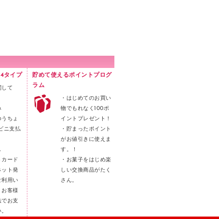
4タイプ
貯めて使えるポイントプログ
ラム
関して
・はじめてのお買い
み
物でもれなく100ポ
ゆうちょ
イントプレゼント！
ビニ支払
・貯まったポイント
がお値引きに使えま
し
す。！
トカード
・お菓子をはじめ楽
ネット発
しい交換商品がたく
ご利用い
さん。
。お客様
法でお支
い。