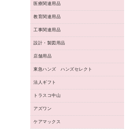
両面テープ
収納保存用品
医療関連用品
パソコンソフト
スリッパ・サンダル・シューズ
修正液・修正ペン
額縁
名札
持ち出しファイル
スポーツ・レジャー用品
修正テープ
教育関連用品
保健用品
各種用紙
保管・整理用品
レターファイル
ゴミ袋
蛍光マーカー
使い捨て手袋
ルーズリーフ
壁面／足元収納
工事関連用品
教育関連用品
リングファイル
キッチン用品
鉛筆
感染症対策用品
バインダーノート
文書保存箱
プレゼン用ファイル
食品添加物製品
設計・製図用品
工事関連用品
マーキングペン（油性）
介護用品
ノート
備品／小物ケース
フラットファイル
屋外用品
マーキングペン（水性）
医療関連用品
店舗用品
設計・製図用品
透明テープ 事務用
フォルダー
ホワイトボード用マーカー
感染症対策用品（食品・飲料・食添製
電話台
東急ハンズ ハンズセレクト
店舗運営用品
ファイルボックス
品）
ボールペン用替芯
接着用品
陳列什器
パイプ式ファイル
法人ギフト
東急ハンズ
ボールペン（油性）
製本用品
紙手提げ袋
その他ファイル
ボールペン（ゲルインク）
トラスコ中山
高島屋
針なしステープラー
レジ・ポリ袋
コンピュータ用ファイル
シャープペンシル用替芯
カウネットギフト
紙めくり
ディスプレイ用品
アズワン
建築・作業用品
クリヤーホルダー
シャープペンシル
高島屋（食品・飲料）
裁断機
サイン・看板用品
研究・環境管理用品
クリヤーブック（差替式）
ケアマックス
医療・介護用品（食品・飲料・食添製
カウネットギフト（食品・飲料）
結束・とじ込み用品
カウンター／お会計用品
品）
クリヤーブック（固定式）
医療・介護用品（食品・飲料・食添製
掲示用品
ＰＯＰ用品
研究・環境管理用品
クリップボード