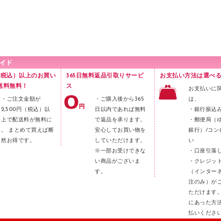
円（税込）以上のお買い
365日無料返品引取りサービ
お支払い方法は選べる
送料無料！
ス
お支払いに
・ご注文金額が
・ご購入後から365
は、
2,500円（税込）以
日以内であれば無料
・銀行振込
上で配送料が無料に
で返品を承ります。
・郵便局（
。 まとめて買えば断
安心してお買い物を
銀行）/コン
然お得です。
していただけます。
い
※一部お受けできな
・口座引落
い商品がございま
・クレジッ
す。
（インター
注のみ）が
ただけます
にあった方
払いくださ