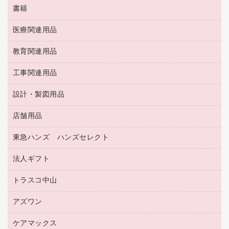
筆ペン
帳簿
書籍
輪ゴム
統一伝票用ファイル
その他雑貨
消しゴム
慶弔用品
両面テープ
収納保存用品
医療関連用品
パソコンソフト
スリッパ・サンダル・シューズ
修正液・修正ペン
額縁
名札
持ち出しファイル
スポーツ・レジャー用品
修正テープ
教育関連用品
保健用品
各種用紙
保管・整理用品
レターファイル
ゴミ袋
蛍光マーカー
使い捨て手袋
ルーズリーフ
壁面／足元収納
工事関連用品
教育関連用品
リングファイル
キッチン用品
鉛筆
感染症対策用品
バインダーノート
文書保存箱
プレゼン用ファイル
食品添加物製品
設計・製図用品
工事関連用品
マーキングペン（油性）
介護用品
ノート
備品／小物ケース
フラットファイル
屋外用品
マーキングペン（水性）
医療関連用品
店舗用品
設計・製図用品
透明テープ 事務用
フォルダー
ホワイトボード用マーカー
感染症対策用品（食品・飲料・食添製品）
電話台
東急ハンズ ハンズセレクト
店舗運営用品
ファイルボックス
ボールペン用替芯
接着用品
陳列什器
パイプ式ファイル
法人ギフト
東急ハンズ
ボールペン（油性）
製本用品
紙手提げ袋
その他ファイル
ボールペン（ゲルインク）
トラスコ中山
高島屋
針なしステープラー
レジ・ポリ袋
コンピュータ用ファイル
シャープペンシル用替芯
カウネットギフト
紙めくり
ディスプレイ用品
アズワン
建築・作業用品
クリヤーホルダー
シャープペンシル
高島屋（食品・飲料）
裁断機
サイン・看板用品
研究・環境管理用品
クリヤーブック（差替式）
ケアマックス
医療・介護用品（食品・飲料・食添製品）
カウネットギフト（食品・飲料）