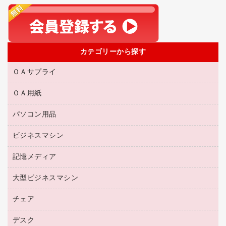
カテゴリーから探す
ＯＡサプライ
ＯＡ用紙
互換インクカートリッジ
リサイクルトナー（リターン方式）
パソコン用品
名刺用紙
リサイクルトナー（プール方式）
帳票用紙／フォーム用紙
ビジネスマシン
パソコン周辺機器
リサイクルインクカートリッジ
ワープロ用紙
各種ケーブル
プリンタ用リボン
記憶メディア
電話機
ラベル用紙
マウスパッド
ファクシミリトナー
レーザープリンタ／複合機
プロッター用紙
大型ビジネスマシン
ブルーレイディスク
マウス
トナーカートリッジ
メモリーカード
ファクシミリ用紙
ＤＶＤ
パソコンバッグ／収納用品
チェア
プリンタ
コピートナー
プロジェクタ
ハガキ用紙
ＣＤ－ＲＷ
パソコンアクセサリー
インクカートリッジ
ファクシミリ
デスク
応接イス・ベンチ
その他コピー用紙・プリンタ用紙
ＣＤ－Ｒ