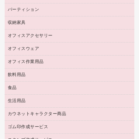
ネットワーク／ＬＡＮ機器
パソコン本体
ミーティングチェア
コピー用紙
メディア収納用品
パーティション
ミーティングテーブル
ネットワーク／ＬＡＮアクセサリー
デジタルカメラ
オフィスチェア
インクジェットプリンタ用紙
デスク
セキュリティ用品
収納家具
ホワイトボード・黒板
スキャナー
カウンター
スマートフォン／モバイル周辺機器
パーティション
コピー機
オフィスアクセサリー
保管庫・書庫
キーボード／テンキー
インクジェットプリンタ／複合機
金庫
オフィスウェア
オフィスアクセサリー
ＵＳＢハブ／ＵＳＢアクセサリー
ＵＳＢメモリ
ロッカー・下駄箱
ＯＡフィルター
オフィス作業用品
医療・介護・ワーキングウェア
その他収納
ＯＡクリーナー／エアダスター
ブラウス・シャツ
飲料用品
養生用品
ＬＡＮケーブル
アウター
防災用品
食品
緑茶飲料
ＨＤＤ／ＳＳＤ
防災用備蓄食品・飲料
茶葉・インスタント
ディスプレイモニター
生活用品
食品
台車・脚立
紅茶・バラエティ飲料
菓子
倉庫収納用品
カウネットキャラクター商品
浴室用品
レギュラーコーヒー
作業用手袋
台所用洗剤
ミルク・シュガー
ゴム印作成サービス
カウネットキャラクター商品
作業用雑貨
掃除用品
ミネラルウォーター