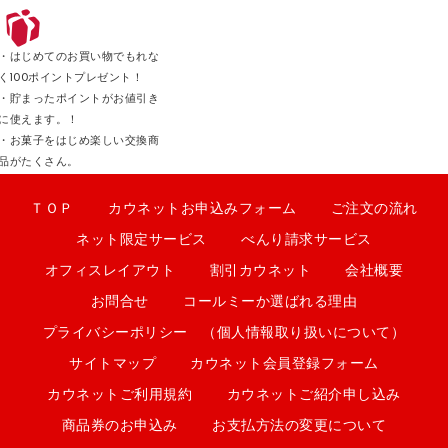
・はじめてのお買い物でもれな
く100ポイントプレゼント！
・貯まったポイントがお値引き
に使えます。！
・お菓子をはじめ楽しい交換商
品がたくさん。
ＴＯＰ
カウネットお申込みフォーム
ご注文の流れ
ネット限定サービス
べんり請求サービス
オフィスレイアウト
割引カウネット
会社概要
お問合せ
コールミーか選ばれる理由
プライバシーポリシー （個人情報取り扱いについて）
サイトマップ
カウネット会員登録フォーム
カウネットご利用規約
カウネットご紹介申し込み
商品券のお申込み
お支払方法の変更について