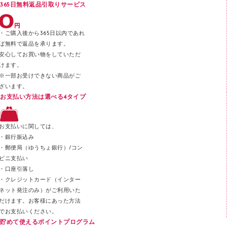
365日無料返品引取りサービス
デスクトレー
テープのり
・ご購入後から365日以内であれ
テープカッター
ば無料で返品を承ります。
安心してお買い物をしていただ
その他文具
けます。
セロハンテープ
※一部お受けできない商品がご
ざいます。
スプレーのり クリーナー
お支払い方法は選べる4タイプ
ステープル針
ステープラー本体
お支払いに関しては、
スティックのり
・銀行振込み
・郵便局（ゆうちょ銀行）/コン
クリップ
ビニ支払い
カッター
・口座引落し
・クレジットカード（インター
ネット発注のみ）がご利用いた
だけます。お客様にあった方法
でお支払いください。
貯めて使えるポイントプログラム