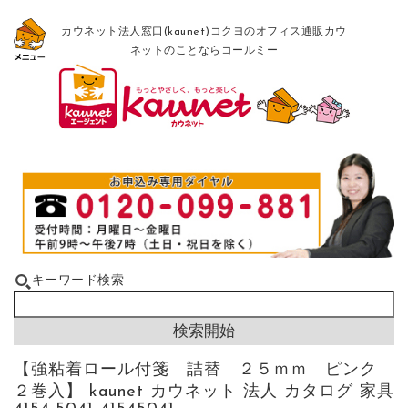
カウネット法人窓口(kaunet)コクヨのオフィス通販カウ
ネットのことならコールミー
キーワード検索
【強粘着ロール付箋 詰替 ２５ｍｍ ピンク
２巻入】 kaunet カウネット 法人 カタログ 家具