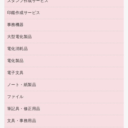
スタンプ作成サービス
ゴム印作成サービス
梱包用品
掃除用洗剤
ソフトドリンク
ゴム印（一行印）作成サービス
梱包用テープ
洗濯用品
印鑑作成サービス
シヤチハタスタンプ作成サービス
コーヒーメーカー・備品
ゴム印（フリーサイズ印）作成サービス
工場用品
洗濯用洗剤
カウネットスタンプ作成サービス
インスタントコーヒー
事務機器
印鑑作成サービス
結束用品
消臭・芳香剤
お茶備品
大型電化製品
大型シュレッダー（共配）
園芸用品
殺虫剤
医薬部外品
レーザーポインター
ペット用品
飲食用消耗品
電化消耗品
冷蔵庫・キッチン・調理家電
ラミネートフィルム
飲食雑貨用品
テレビ・ＡＶ機器
電化製品
電球・蛍光灯
ラミネータ
ペーパータオル
乾電池・充電池
タイムレコーダー
電子文具
掃除機・クリーナー
ハンドソープ・石鹸
フィルム・カメラ用品
タイムカード
空調・季節家電
トイレ用品
ノート・紙製品
電卓
デスクライト
シュレッダ
その他電化製品
トイレ用洗剤
ラベルライター
アルバム
ファイル
封筒
ＯＨＰ用品
キッチン・調理家電
トイレットペーパー
ラベルテープ
懐中電灯・ライト
粘着メモ
ＯＡタップ／延長コード
筆記具・修正用品
名刺整理用品
ティッシュペーパー
その他電子文具
伝票
ＡＶ機器・アクセサリー
板目表紙・綴込表紙
ダストボックス
文具・事務用品
万年筆
典礼用品
背幅が伸びるファイル
タオル・アメニティ用品