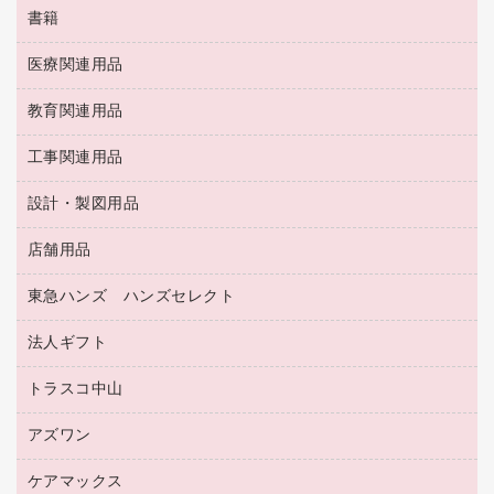
筆ペン
帳簿
書籍
輪ゴム
統一伝票用ファイル
その他雑貨
消しゴム
慶弔用品
両面テープ
収納保存用品
医療関連用品
パソコンソフト
スリッパ・サンダル・シューズ
修正液・修正ペン
額縁
名札
持ち出しファイル
スポーツ・レジャー用品
修正テープ
教育関連用品
保健用品
各種用紙
保管・整理用品
レターファイル
ゴミ袋
蛍光マーカー
使い捨て手袋
ルーズリーフ
壁面／足元収納
工事関連用品
教育関連用品
リングファイル
キッチン用品
鉛筆
感染症対策用品
バインダーノート
文書保存箱
プレゼン用ファイル
食品添加物製品
設計・製図用品
工事関連用品
マーキングペン（油性）
介護用品
ノート
備品／小物ケース
フラットファイル
屋外用品
マーキングペン（水性）
医療関連用品
店舗用品
設計・製図用品
透明テープ 事務用
フォルダー
ホワイトボード用マーカー
感染症対策用品（食品・飲料・食添製品）
電話台
東急ハンズ ハンズセレクト
店舗運営用品
ファイルボックス
ボールペン用替芯
接着用品
陳列什器
パイプ式ファイル
法人ギフト
東急ハンズ
ボールペン（油性）
製本用品
紙手提げ袋
その他ファイル
ボールペン（ゲルインク）
トラスコ中山
高島屋
針なしステープラー
レジ・ポリ袋
コンピュータ用ファイル
シャープペンシル用替芯
カウネットギフト
紙めくり
ディスプレイ用品
アズワン
建築・作業用品
クリヤーホルダー
シャープペンシル
高島屋（食品・飲料）
裁断機
サイン・看板用品
研究・環境管理用品
クリヤーブック（差替式）
ケアマックス
医療・介護用品（食品・飲料・食添製品）
カウネットギフト（食品・飲料）