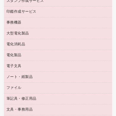
スタンプ作成サービス
ゴム印作成サービス
梱包用品
掃除用洗剤
ソフトドリンク
ゴム印（一行印）作成サービス
梱包用テープ
洗濯用品
印鑑作成サービス
シヤチハタスタンプ作成サービス
コーヒーメーカー・備品
ゴム印（フリーサイズ印）作成サービス
工場用品
洗濯用洗剤
カウネットスタンプ作成サービス
インスタントコーヒー
事務機器
印鑑作成サービス
結束用品
消臭・芳香剤
お茶備品
大型電化製品
大型シュレッダー（共配）
園芸用品
殺虫剤
医薬部外品
レーザーポインター
ペット用品
飲食用消耗品
電化消耗品
冷蔵庫・キッチン・調理家電
ラミネートフィルム
飲食雑貨用品
テレビ・ＡＶ機器
電化製品
電球・蛍光灯
ラミネータ
ペーパータオル
乾電池・充電池
タイムレコーダー
電子文具
掃除機・クリーナー
ハンドソープ・石鹸
フィルム・カメラ用品
タイムカード
空調・季節家電
トイレ用品
ノート・紙製品
電卓
デスクライト
シュレッダ
その他電化製品
トイレ用洗剤
ラベルライター
アルバム
ファイル
封筒
ＯＨＰ用品
キッチン・調理家電
トイレットペーパー
ラベルテープ
懐中電灯・ライト
粘着メモ
ＯＡタップ／延長コード
筆記具・修正用品
名刺整理用品
ティッシュペーパー
その他電子文具
伝票
ＡＶ機器・アクセサリー
板目表紙・綴込表紙
ダストボックス
文具・事務用品
万年筆
典礼用品
背幅が伸びるファイル
タオル・アメニティ用品