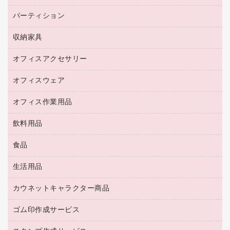
ネットワーク／ＬＡＮ機器
パソコン本体
ミーティングチェア
コピー用紙
メディア収納用品
パーティション
ミーティングテーブル
ネットワーク／ＬＡＮアクセサリー
デジタルカメラ
オフィスチェア
インクジェットプリンタ用紙
デスク
セキュリティ用品
収納家具
ホワイトボード・黒板
スキャナー
カウンター
スマートフォン／モバイル周辺機器
パーティション
コピー機
オフィスアクセサリー
保管庫・書庫
キーボード／テンキー
インクジェットプリンタ／複合機
金庫
オフィスウェア
オフィスアクセサリー
ＵＳＢハブ／ＵＳＢアクセサリー
ＵＳＢメモリ
ロッカー・下駄箱
ＯＡフィルター
オフィス作業用品
医療・介護・ワーキングウェア
その他収納
ＯＡクリーナー／エアダスター
ブラウス・シャツ
飲料用品
養生用品
ＬＡＮケーブル
アウター
防災用品
食品
緑茶飲料
ＨＤＤ／ＳＳＤ
防災用備蓄食品・飲料
茶葉・インスタント
ディスプレイモニター
生活用品
食品
台車・脚立
紅茶・バラエティ飲料
菓子
倉庫収納用品
カウネットキャラクター商品
浴室用品
レギュラーコーヒー
作業用手袋
台所用洗剤
ミルク・シュガー
ゴム印作成サービス
カウネットキャラクター商品
作業用雑貨
掃除用品
ミネラルウォーター