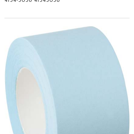
4154-5058 41545058