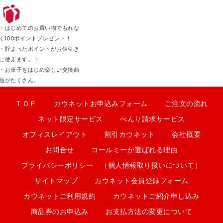
・はじめてのお買い物でもれな
く100ポイントプレゼント！
・貯まったポイントがお値引き
に使えます。！
・お菓子をはじめ楽しい交換商
品がたくさん。
ＴＯＰ
カウネットお申込みフォーム
ご注文の流れ
ネット限定サービス
べんり請求サービス
オフィスレイアウト
割引カウネット
会社概要
お問合せ
コールミーか選ばれる理由
プライバシーポリシー （個人情報取り扱いについて）
サイトマップ
カウネット会員登録フォーム
カウネットご利用規約
カウネットご紹介申し込み
商品券のお申込み
お支払方法の変更について