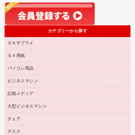
カテゴリーから探す
ＯＡサプライ
ＯＡ用紙
互換インクカートリッジ
リサイクルトナー（リターン方式）
パソコン用品
名刺用紙
リサイクルトナー（プール方式）
帳票用紙／フォーム用紙
ビジネスマシン
パソコン周辺機器
リサイクルインクカートリッジ
ワープロ用紙
各種ケーブル
プリンタ用リボン
記憶メディア
電話機
ラベル用紙
マウスパッド
ファクシミリトナー
レーザープリンタ／複合機
プロッター用紙
大型ビジネスマシン
ブルーレイディスク
マウス
トナーカートリッジ
メモリーカード
ファクシミリ用紙
ＤＶＤ
パソコンバッグ／収納用品
チェア
プリンタ
コピートナー
プロジェクタ
ハガキ用紙
ＣＤ－ＲＷ
パソコンアクセサリー
インクカートリッジ
ファクシミリ
デスク
応接イス・ベンチ
その他コピー用紙・プリンタ用紙
ＣＤ－Ｒ