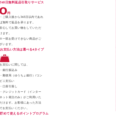
365日無料返品引取りサービス
デスクトレー
テープのり
・ご購入後から365日以内であれ
テープカッター
ば無料で返品を承ります。
安心してお買い物をしていただ
その他文具
けます。
セロハンテープ
※一部お受けできない商品がご
ざいます。
スプレーのり クリーナー
お支払い方法は選べる4タイプ
ステープル針
ステープラー本体
お支払いに関しては、
スティックのり
・銀行振込み
・郵便局（ゆうちょ銀行）/コン
クリップ
ビニ支払い
カッター
・口座引落し
・クレジットカード（インター
ネット発注のみ）がご利用いた
だけます。お客様にあった方法
でお支払いください。
貯めて使えるポイントプログラム