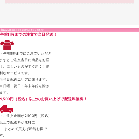
結束・とじ込み用品
カウンター／お会計用品
クリヤーブック（固定式）
研究・環境管理用品
医療・介護用品（食品・飲料・食添製品）
掲示用品
ＰＯＰ用品
クリップボード
液体のり
カードケース
印章用品
Ｚ式ファイル
午前11時までの注文で当日発送！
レタートレー
３０穴リフィル・３０穴インデックス
レターケース
２穴リフィル・２穴インデックス
・午前11時までにご注文いただき
ラベル類
ますとご注文当日に商品をお届
け。欲しいものがすぐ届く！便
メンディングテープ
利なサービスです。
メッシュケース／ペンケース
※当日配送エリアに限ります。
※日曜・祝日・年末年始を除き
フロアケース
ます。
ブックエンド／ブックスタンド
2,500円（税込）以上のお買い上げで配送料無料！
ファスナーつづり紐
パンチ
・ご注文金額が2,500円（税込）
以上で配送料が無料に
はさみ
。 まとめて買えば断然お得で
デスクマット
す。