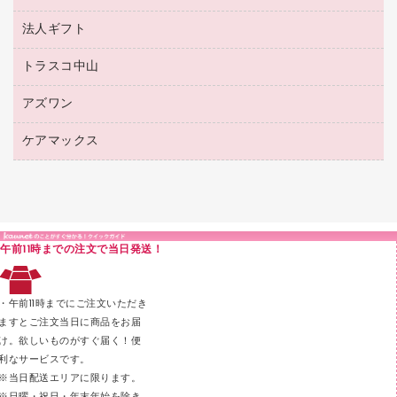
ボールペン用替芯
接着用品
陳列什器
パイプ式ファイル
法人ギフト
東急ハンズ
ボールペン（油性）
製本用品
紙手提げ袋
その他ファイル
ボールペン（ゲルインク）
トラスコ中山
高島屋
針なしステープラー
レジ・ポリ袋
コンピュータ用ファイル
シャープペンシル用替芯
カウネットギフト
紙めくり
ディスプレイ用品
アズワン
建築・作業用品
クリヤーホルダー
シャープペンシル
高島屋（食品・飲料）
裁断機
サイン・看板用品
研究・環境管理用品
クリヤーブック（差替式）
ケアマックス
医療・介護用品（食品・飲料・食添製品）
カウネットギフト（食品・飲料）
結束・とじ込み用品
カウンター／お会計用品
クリヤーブック（固定式）
研究・環境管理用品
医療・介護用品（食品・飲料・食添製品）
掲示用品
ＰＯＰ用品
クリップボード
液体のり
カードケース
印章用品
Ｚ式ファイル
午前11時までの注文で当日発送！
レタートレー
３０穴リフィル・３０穴インデックス
レターケース
２穴リフィル・２穴インデックス
・午前11時までにご注文いただき
ラベル類
ますとご注文当日に商品をお届
け。欲しいものがすぐ届く！便
メンディングテープ
利なサービスです。
メッシュケース／ペンケース
※当日配送エリアに限ります。