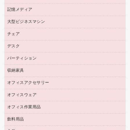
リサイクルインクカートリッジ
ワープロ用紙
各種ケーブル
プリンタ用リボン
記憶メディア
電話機
ラベル用紙
マウスパッド
ファクシミリトナー
レーザープリンタ／複合機
プロッター用紙
大型ビジネスマシン
ブルーレイディスク
マウス
トナーカートリッジ
メモリーカード
ファクシミリ用紙
ＤＶＤ
パソコンバッグ／収納用品
チェア
プリンタ
コピートナー
プロジェクタ
ハガキ用紙
ＣＤ－ＲＷ
パソコンアクセサリー
インクカートリッジ
ファクシミリ
デスク
応接イス・ベンチ
その他コピー用紙・プリンタ用紙
ＣＤ－Ｒ
ネットワーク／ＬＡＮ機器
パソコン本体
ミーティングチェア
コピー用紙
メディア収納用品
パーティション
ミーティングテーブル
ネットワーク／ＬＡＮアクセサリー
デジタルカメラ
オフィスチェア
インクジェットプリンタ用紙
デスク
セキュリティ用品
収納家具
ホワイトボード・黒板
スキャナー
カウンター
スマートフォン／モバイル周辺機器
パーティション
コピー機
オフィスアクセサリー
保管庫・書庫
キーボード／テンキー
インクジェットプリンタ／複合機
金庫
オフィスウェア
オフィスアクセサリー
ＵＳＢハブ／ＵＳＢアクセサリー
ＵＳＢメモリ
ロッカー・下駄箱
ＯＡフィルター
オフィス作業用品
医療・介護・ワーキングウェア
その他収納
ＯＡクリーナー／エアダスター
ブラウス・シャツ
飲料用品
養生用品
ＬＡＮケーブル
アウター
防災用品