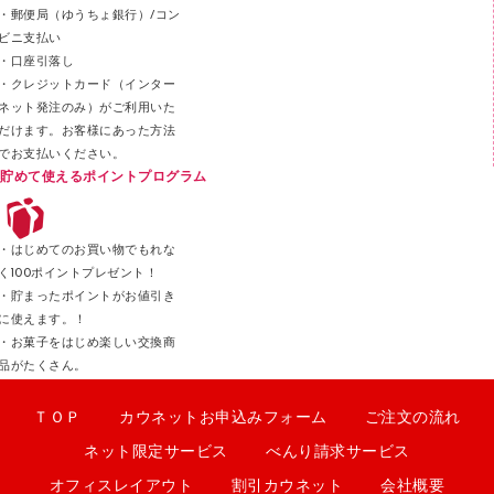
・郵便局（ゆうちょ銀行）/コン
クリップ
ビニ支払い
カッター
・口座引落し
・クレジットカード（インター
ネット発注のみ）がご利用いた
だけます。お客様にあった方法
でお支払いください。
貯めて使えるポイントプログラム
・はじめてのお買い物でもれな
く100ポイントプレゼント！
・貯まったポイントがお値引き
に使えます。！
・お菓子をはじめ楽しい交換商
品がたくさん。
ＴＯＰ
カウネットお申込みフォーム
ご注文の流れ
ネット限定サービス
べんり請求サービス
オフィスレイアウト
割引カウネット
会社概要