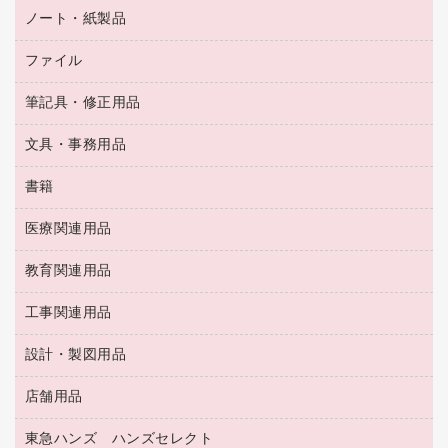
タイムカード
空調・季節家電
トイレ用品
ノート・紙製品
電卓
デスクライト
シュレッダ
その他電化製品
トイレ用洗剤
ラベルライター
アルバム
ファイル
封筒
ＯＨＰ用品
キッチン・調理家電
トイレットペーパー
ラベルテープ
懐中電灯・ライト
粘着メモ
ＯＡタップ／延長コード
筆記具・修正用品
名刺整理用品
ティッシュペーパー
その他電子文具
伝票
ＡＶ機器・アクセサリー
板目表紙・綴込表紙
ダストボックス
文具・事務用品
万年筆
典礼用品
背幅が伸びるファイル
タオル・アメニティ用品
筆ペン
帳簿
書籍
輪ゴム
統一伝票用ファイル
その他雑貨
消しゴム
慶弔用品
両面テープ
収納保存用品
医療関連用品
パソコンソフト
スリッパ・サンダル・シューズ
修正液・修正ペン
額縁
名札
持ち出しファイル
スポーツ・レジャー用品
修正テープ
教育関連用品
保健用品
各種用紙
保管・整理用品
レターファイル
ゴミ袋
蛍光マーカー
使い捨て手袋
ルーズリーフ
壁面／足元収納
工事関連用品
教育関連用品
リングファイル
キッチン用品
鉛筆
感染症対策用品
バインダーノート
文書保存箱
プレゼン用ファイル
食品添加物製品
設計・製図用品
工事関連用品
マーキングペン（油性）
介護用品
ノート
備品／小物ケース
フラットファイル
屋外用品
マーキングペン（水性）
医療関連用品
店舗用品
設計・製図用品
透明テープ 事務用
フォルダー
ホワイトボード用マーカー
感染症対策用品（食品・飲料・食添製品）
電話台
東急ハンズ ハンズセレクト
店舗運営用品
ファイルボックス