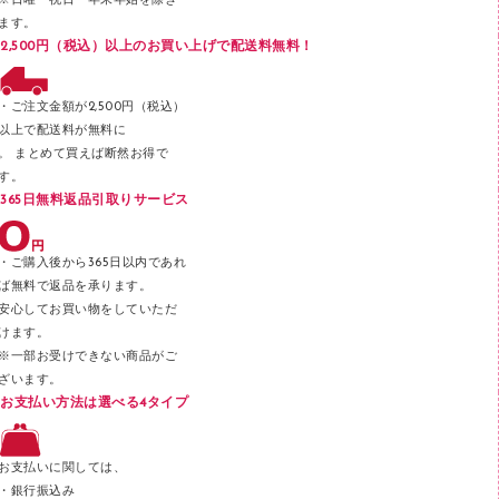
※日曜・祝日・年末年始を除き
フロアケース
ます。
ブックエンド／ブックスタンド
2,500円（税込）以上のお買い上げで配送料無料！
ファスナーつづり紐
パンチ
・ご注文金額が2,500円（税込）
以上で配送料が無料に
はさみ
。 まとめて買えば断然お得で
デスクマット
す。
365日無料返品引取りサービス
デスクトレー
テープのり
・ご購入後から365日以内であれ
テープカッター
ば無料で返品を承ります。
安心してお買い物をしていただ
その他文具
けます。
セロハンテープ
※一部お受けできない商品がご
ざいます。
スプレーのり クリーナー
お支払い方法は選べる4タイプ
ステープル針
ステープラー本体
お支払いに関しては、
スティックのり
・銀行振込み