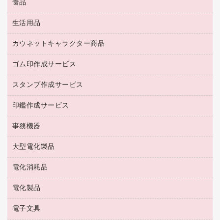
食品
緑茶飲料
ＨＤＤ／ＳＳＤ
防災用備蓄食品・飲料
茶葉・インスタント
ディスプレイモニター
生活用品
食品
台車・脚立
紅茶・バラエティ飲料
菓子
倉庫収納用品
カウネットキャラクター商品
浴室用品
レギュラーコーヒー
作業用手袋
台所用洗剤
ミルク・シュガー
ゴム印作成サービス
カウネットキャラクター商品
作業用雑貨
掃除用品
ミネラルウォーター
スタンプ作成サービス
ゴム印作成サービス
梱包用品
掃除用洗剤
ソフトドリンク
ゴム印（一行印）作成サービス
梱包用テープ
洗濯用品
印鑑作成サービス
シヤチハタスタンプ作成サービス
コーヒーメーカー・備品
ゴム印（フリーサイズ印）作成サービス
工場用品
洗濯用洗剤
カウネットスタンプ作成サービス
インスタントコーヒー
事務機器
印鑑作成サービス
結束用品
消臭・芳香剤
お茶備品
大型電化製品
大型シュレッダー（共配）
園芸用品
殺虫剤
医薬部外品
レーザーポインター
ペット用品
飲食用消耗品
電化消耗品
冷蔵庫・キッチン・調理家電
ラミネートフィルム
飲食雑貨用品
テレビ・ＡＶ機器
電化製品
電球・蛍光灯
ラミネータ
ペーパータオル
乾電池・充電池
タイムレコーダー
電子文具
掃除機・クリーナー
ハンドソープ・石鹸
フィルム・カメラ用品