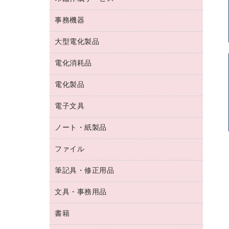
コーヒーメーカー・備品
ゴム印（フリーサイズ印）作成サービス
工場用品
洗濯用洗剤
カウネットスタンプ作成サービス
インスタントコーヒー
事務機器
印鑑作成サービス
結束用品
消臭・芳香剤
お茶備品
大型電化製品
大型シュレッダー（共配）
園芸用品
殺虫剤
医薬部外品
レーザーポインター
ペット用品
飲食用消耗品
電化消耗品
冷蔵庫・キッチン・調理家電
ラミネートフィルム
飲食雑貨用品
テレビ・ＡＶ機器
電化製品
電球・蛍光灯
ラミネータ
ペーパータオル
乾電池・充電池
タイムレコーダー
電子文具
掃除機・クリーナー
ハンドソープ・石鹸
フィルム・カメラ用品
タイムカード
空調・季節家電
トイレ用品
ノート・紙製品
電卓
デスクライト
シュレッダ
その他電化製品
トイレ用洗剤
ラベルライター
アルバム
ファイル
封筒
ＯＨＰ用品
キッチン・調理家電
トイレットペーパー
ラベルテープ
懐中電灯・ライト
粘着メモ
ＯＡタップ／延長コード
筆記具・修正用品
名刺整理用品
ティッシュペーパー
その他電子文具
伝票
ＡＶ機器・アクセサリー
板目表紙・綴込表紙
ダストボックス
文具・事務用品
万年筆
典礼用品
背幅が伸びるファイル
タオル・アメニティ用品
筆ペン
帳簿
書籍
輪ゴム
統一伝票用ファイル
その他雑貨
消しゴム
慶弔用品