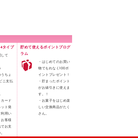
4タイプ
貯めて使えるポイントプログ
ラム
関して
・はじめてのお買い
み
物でもれなく100ポ
ゆうちょ
イントプレゼント！
ビニ支払
・貯まったポイント
がお値引きに使えま
し
す。！
トカード
・お菓子をはじめ楽
ネット発
しい交換商品がたく
ご利用い
さん。
。お客様
法でお支
い。