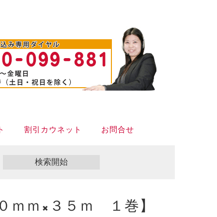
ト
割引カウネット
お問合せ
０ｍｍ×３５ｍ １巻】