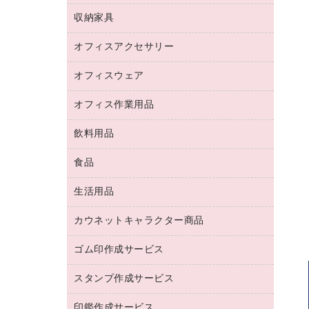
デジタルカメラ
オフィスチェア
インクジェットプリンタ用紙
デスク
セキュリティ用品
収納家具
ホワイトボード・黒板
スキャナー
カウンター
スマートフォン／モバイル周辺機器
パーティション
コピー機
オフィスアクセサリー
保管庫・書庫
キーボード／テンキー
インクジェットプリンタ／複合機
金庫
オフィスウェア
オフィスアクセサリー
ＵＳＢハブ／ＵＳＢアクセサリー
ＵＳＢメモリ
ロッカー・下駄箱
ＯＡフィルター
オフィス作業用品
医療・介護・ワーキングウェア
その他収納
ＯＡクリーナー／エアダスター
ブラウス・シャツ
飲料用品
養生用品
ＬＡＮケーブル
アウター
防災用品
食品
緑茶飲料
ＨＤＤ／ＳＳＤ
防災用備蓄食品・飲料
茶葉・インスタント
ディスプレイモニター
生活用品
食品
台車・脚立
紅茶・バラエティ飲料
菓子
倉庫収納用品
カウネットキャラクター商品
浴室用品
レギュラーコーヒー
作業用手袋
台所用洗剤
ミルク・シュガー
ゴム印作成サービス
カウネットキャラクター商品
作業用雑貨
掃除用品
ミネラルウォーター
スタンプ作成サービス
ゴム印作成サービス
梱包用品
掃除用洗剤
ソフトドリンク
ゴム印（一行印）作成サービス
梱包用テープ
洗濯用品
印鑑作成サービス
シヤチハタスタンプ作成サービス