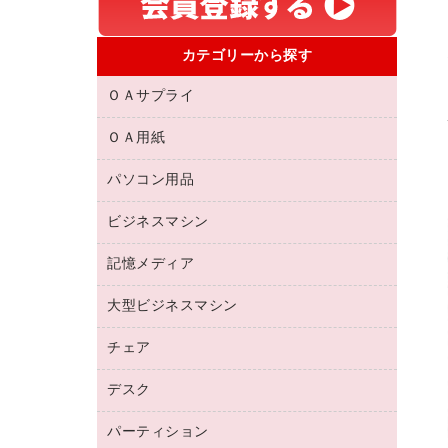
カテゴリーから探す
ＯＡサプライ
ＯＡ用紙
互換インクカートリッジ
リサイクルトナー（リターン方式）
パソコン用品
名刺用紙
リサイクルトナー（プール方式）
帳票用紙／フォーム用紙
ビジネスマシン
パソコン周辺機器
リサイクルインクカートリッジ
ワープロ用紙
各種ケーブル
プリンタ用リボン
記憶メディア
電話機
ラベル用紙
マウスパッド
ファクシミリトナー
レーザープリンタ／複合機
プロッター用紙
大型ビジネスマシン
ブルーレイディスク
マウス
トナーカートリッジ
メモリーカード
ファクシミリ用紙
ＤＶＤ
パソコンバッグ／収納用品
チェア
プリンタ
コピートナー
プロジェクタ
ハガキ用紙
ＣＤ－ＲＷ
パソコンアクセサリー
インクカートリッジ
ファクシミリ
デスク
応接イス・ベンチ
その他コピー用紙・プリンタ用紙
ＣＤ－Ｒ
ネットワーク／ＬＡＮ機器
パソコン本体
ミーティングチェア
コピー用紙
メディア収納用品
パーティション
ミーティングテーブル
ネットワーク／ＬＡＮアクセサリー