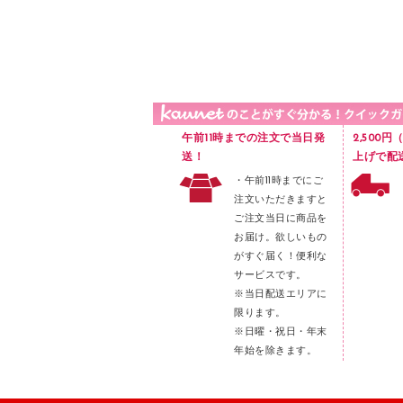
品）
液体のり
カードケース
印章用品
Ｚ式ファイル
レタートレー
３０穴リフィル・３０穴インデックス
レターケース
２穴リフィル・２穴インデックス
ラベル類
午前11時までの注文で当日発
2,500
メンディングテープ
送！
上げで配
・午前11時までにご
メッシュケース／ペンケース
注文いただきますと
フロアケース
ご注文当日に商品を
お届け。欲しいもの
ブックエンド／ブックスタンド
がすぐ届く！便利な
ファスナーつづり紐
サービスです。
パンチ
※当日配送エリアに
限ります。
はさみ
※日曜・祝日・年末
デスクマット
年始を除きます。
デスクトレー