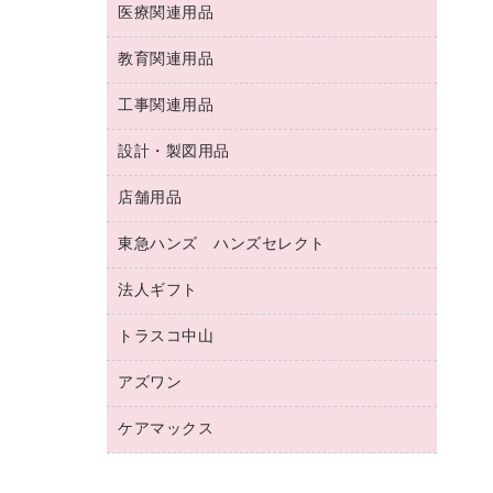
両面テープ
収納保存用品
医療関連用品
パソコンソフト
スリッパ・サンダル・シューズ
修正液・修正ペン
額縁
名札
持ち出しファイル
スポーツ・レジャー用品
修正テープ
教育関連用品
保健用品
各種用紙
保管・整理用品
レターファイル
ゴミ袋
蛍光マーカー
使い捨て手袋
ルーズリーフ
壁面／足元収納
工事関連用品
教育関連用品
リングファイル
キッチン用品
鉛筆
感染症対策用品
バインダーノート
文書保存箱
プレゼン用ファイル
食品添加物製品
設計・製図用品
工事関連用品
マーキングペン（油性）
介護用品
ノート
備品／小物ケース
フラットファイル
屋外用品
マーキングペン（水性）
医療関連用品
店舗用品
設計・製図用品
透明テープ 事務用
フォルダー
ホワイトボード用マーカー
感染症対策用品（食品・飲料・食添製
電話台
東急ハンズ ハンズセレクト
店舗運営用品
ファイルボックス
品）
ボールペン用替芯
接着用品
陳列什器
パイプ式ファイル
法人ギフト
東急ハンズ
ボールペン（油性）
製本用品
紙手提げ袋
その他ファイル
ボールペン（ゲルインク）
トラスコ中山
高島屋
針なしステープラー
レジ・ポリ袋
コンピュータ用ファイル
シャープペンシル用替芯
カウネットギフト
紙めくり
ディスプレイ用品
アズワン
建築・作業用品
クリヤーホルダー
シャープペンシル
高島屋（食品・飲料）
裁断機
サイン・看板用品
研究・環境管理用品
クリヤーブック（差替式）
ケアマックス
医療・介護用品（食品・飲料・食添製
カウネットギフト（食品・飲料）
結束・とじ込み用品
カウンター／お会計用品
品）
クリヤーブック（固定式）
医療・介護用品（食品・飲料・食添製
掲示用品
ＰＯＰ用品
研究・環境管理用品
クリップボード