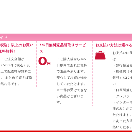
円（税込）以上のお買い
365日無料返品引取りサービ
お支払い方法は選べる
送料無料！
ス
お支払いに
・ご注文金額が
・ご購入後から365
は、
2,500円（税込）以
日以内であれば無料
・銀行振込
上で配送料が無料に
で返品を承ります。
・郵便局（
。 まとめて買えば断
安心してお買い物を
銀行）/コン
然お得です。
していただけます。
い
※一部お受けできな
・口座引落
い商品がございま
・クレジッ
す。
（インター
注のみ）が
ただけます
にあった方
払いくださ