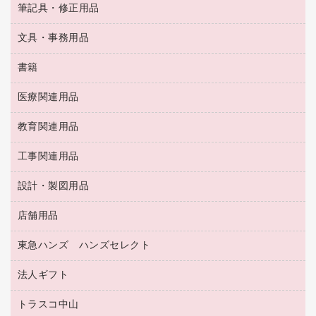
粘着メモ
ＯＡタップ／延長コード
筆記具・修正用品
名刺整理用品
ティッシュペーパー
その他電子文具
伝票
ＡＶ機器・アクセサリー
板目表紙・綴込表紙
ダストボックス
文具・事務用品
万年筆
典礼用品
背幅が伸びるファイル
タオル・アメニティ用品
筆ペン
帳簿
書籍
輪ゴム
統一伝票用ファイル
その他雑貨
消しゴム
慶弔用品
両面テープ
収納保存用品
医療関連用品
パソコンソフト
スリッパ・サンダル・シューズ
修正液・修正ペン
額縁
名札
持ち出しファイル
スポーツ・レジャー用品
修正テープ
教育関連用品
保健用品
各種用紙
保管・整理用品
レターファイル
ゴミ袋
蛍光マーカー
使い捨て手袋
ルーズリーフ
壁面／足元収納
工事関連用品
教育関連用品
リングファイル
キッチン用品
鉛筆
感染症対策用品
バインダーノート
文書保存箱
プレゼン用ファイル
食品添加物製品
設計・製図用品
工事関連用品
マーキングペン（油性）
介護用品
ノート
備品／小物ケース
フラットファイル
屋外用品
マーキングペン（水性）
医療関連用品
店舗用品
設計・製図用品
透明テープ 事務用
フォルダー
ホワイトボード用マーカー
感染症対策用品（食品・飲料・食添製品）
電話台
東急ハンズ ハンズセレクト
店舗運営用品
ファイルボックス
ボールペン用替芯
接着用品
陳列什器
パイプ式ファイル
法人ギフト
東急ハンズ
ボールペン（油性）
製本用品
紙手提げ袋
その他ファイル
ボールペン（ゲルインク）
トラスコ中山
高島屋
針なしステープラー
レジ・ポリ袋
コンピュータ用ファイル