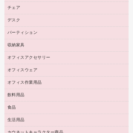
トナーカートリッジ
メモリーカード
ファクシミリ用紙
ＤＶＤ
パソコンバッグ／収納用品
チェア
プリンタ
コピートナー
プロジェクタ
ハガキ用紙
ＣＤ－ＲＷ
パソコンアクセサリー
インクカートリッジ
ファクシミリ
デスク
応接イス・ベンチ
その他コピー用紙・プリンタ用紙
ＣＤ－Ｒ
ネットワーク／ＬＡＮ機器
パソコン本体
ミーティングチェア
コピー用紙
メディア収納用品
パーティション
ミーティングテーブル
ネットワーク／ＬＡＮアクセサリー
デジタルカメラ
オフィスチェア
インクジェットプリンタ用紙
デスク
セキュリティ用品
収納家具
ホワイトボード・黒板
スキャナー
カウンター
スマートフォン／モバイル周辺機器
パーティション
コピー機
オフィスアクセサリー
保管庫・書庫
キーボード／テンキー
インクジェットプリンタ／複合機
金庫
オフィスウェア
オフィスアクセサリー
ＵＳＢハブ／ＵＳＢアクセサリー
ＵＳＢメモリ
ロッカー・下駄箱
ＯＡフィルター
オフィス作業用品
医療・介護・ワーキングウェア
その他収納
ＯＡクリーナー／エアダスター
ブラウス・シャツ
飲料用品
養生用品
ＬＡＮケーブル
アウター
防災用品
食品
緑茶飲料
ＨＤＤ／ＳＳＤ
防災用備蓄食品・飲料
茶葉・インスタント
ディスプレイモニター
生活用品
食品
台車・脚立
紅茶・バラエティ飲料
菓子
倉庫収納用品
カウネットキャラクター商品
浴室用品