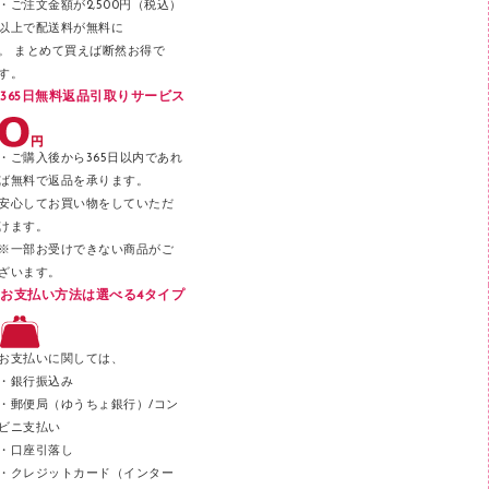
パンチ
・ご注文金額が2,500円（税込）
以上で配送料が無料に
はさみ
。 まとめて買えば断然お得で
デスクマット
す。
365日無料返品引取りサービス
デスクトレー
テープのり
・ご購入後から365日以内であれ
テープカッター
ば無料で返品を承ります。
安心してお買い物をしていただ
その他文具
けます。
セロハンテープ
※一部お受けできない商品がご
ざいます。
スプレーのり クリーナー
お支払い方法は選べる4タイプ
ステープル針
ステープラー本体
お支払いに関しては、
スティックのり
・銀行振込み
・郵便局（ゆうちょ銀行）/コン
クリップ
ビニ支払い
カッター
・口座引落し
・クレジットカード（インター