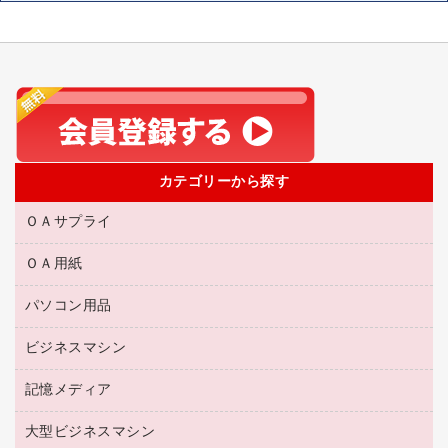
カテゴリーから探す
ＯＡサプライ
ＯＡ用紙
互換インクカートリッジ
リサイクルトナー（リターン方式）
パソコン用品
名刺用紙
リサイクルトナー（プール方式）
帳票用紙／フォーム用紙
ビジネスマシン
パソコン周辺機器
リサイクルインクカートリッジ
ワープロ用紙
各種ケーブル
プリンタ用リボン
記憶メディア
電話機
ラベル用紙
マウスパッド
ファクシミリトナー
レーザープリンタ／複合機
プロッター用紙
大型ビジネスマシン
ブルーレイディスク
マウス