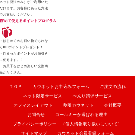
ネット発注のみ）がご利用いた
だけます。お客様にあった方法
でお支払いください。
貯めて使えるポイントプログラム
・はじめてのお買い物でもれな
く100ポイントプレゼント！
・貯まったポイントがお値引き
に使えます。！
・お菓子をはじめ楽しい交換商
品がたくさん。
ＴＯＰ
カウネットお申込みフォーム
ご注文の流れ
ネット限定サービス
べんり請求サービス
オフィスレイアウト
割引カウネット
会社概要
お問合せ
コールミーか選ばれる理由
プライバシーポリシー （個人情報取り扱いについて）
サイトマップ
カウネット会員登録フォーム