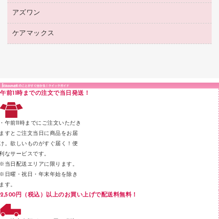
シャープペンシル用替芯
カウネットギフト
紙めくり
ディスプレイ用品
アズワン
建築・作業用品
クリヤーホルダー
シャープペンシル
高島屋（食品・飲料）
裁断機
サイン・看板用品
研究・環境管理用品
クリヤーブック（差替式）
ケアマックス
医療・介護用品（食品・飲料・食添製品）
カウネットギフト（食品・飲料）
結束・とじ込み用品
カウンター／お会計用品
クリヤーブック（固定式）
研究・環境管理用品
医療・介護用品（食品・飲料・食添製品）
掲示用品
ＰＯＰ用品
クリップボード
液体のり
カードケース
印章用品
Ｚ式ファイル
午前11時までの注文で当日発送！
レタートレー
３０穴リフィル・３０穴インデックス
レターケース
２穴リフィル・２穴インデックス
・午前11時までにご注文いただき
ラベル類
ますとご注文当日に商品をお届
け。欲しいものがすぐ届く！便
メンディングテープ
利なサービスです。
メッシュケース／ペンケース
※当日配送エリアに限ります。
※日曜・祝日・年末年始を除き
フロアケース
ます。
ブックエンド／ブックスタンド
2,500円（税込）以上のお買い上げで配送料無料！
ファスナーつづり紐