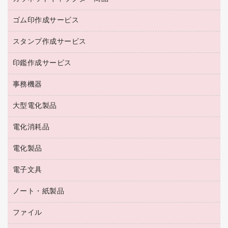
レギュラーコーヒー
作業用手袋
台所用洗剤
ミルク・シュガー
ゴム印作成サービス
カウネットキャラクター商品
作業用雑貨
掃除用品
ミネラルウォーター
スタンプ作成サービス
ゴム印作成サービス
梱包用品
掃除用洗剤
ソフトドリンク
ゴム印（一行印）作成サービス
梱包用テープ
洗濯用品
印鑑作成サービス
シヤチハタスタンプ作成サービス
コーヒーメーカー・備品
ゴム印（フリーサイズ印）作成サービス
工場用品
洗濯用洗剤
カウネットスタンプ作成サービス
インスタントコーヒー
事務機器
印鑑作成サービス
結束用品
消臭・芳香剤
お茶備品
大型電化製品
大型シュレッダー（共配）
園芸用品
殺虫剤
医薬部外品
レーザーポインター
ペット用品
飲食用消耗品
電化消耗品
冷蔵庫・キッチン・調理家電
ラミネートフィルム
飲食雑貨用品
テレビ・ＡＶ機器
電化製品
電球・蛍光灯
ラミネータ
ペーパータオル
乾電池・充電池
タイムレコーダー
電子文具
掃除機・クリーナー
ハンドソープ・石鹸
フィルム・カメラ用品
タイムカード
空調・季節家電
トイレ用品
ノート・紙製品
電卓
デスクライト
シュレッダ
その他電化製品
トイレ用洗剤
ラベルライター
アルバム
ファイル
封筒
ＯＨＰ用品
キッチン・調理家電
トイレットペーパー
ラベルテープ
懐中電灯・ライト