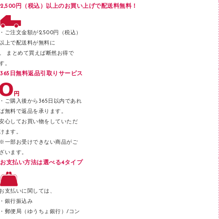
ブックエンド／ブックスタンド
2,500円（税込）以上のお買い上げで配送料無料！
ファスナーつづり紐
パンチ
・ご注文金額が2,500円（税込）
以上で配送料が無料に
はさみ
。 まとめて買えば断然お得で
デスクマット
す。
365日無料返品引取りサービス
デスクトレー
テープのり
・ご購入後から365日以内であれ
テープカッター
ば無料で返品を承ります。
安心してお買い物をしていただ
その他文具
けます。
セロハンテープ
※一部お受けできない商品がご
ざいます。
スプレーのり クリーナー
お支払い方法は選べる4タイプ
ステープル針
ステープラー本体
お支払いに関しては、
スティックのり
・銀行振込み
・郵便局（ゆうちょ銀行）/コン
クリップ