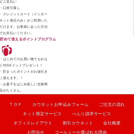
ビニ支払い
カッター
・口座引落し
・クレジットカード（インター
ネット発注のみ）がご利用いた
だけます。お客様にあった方法
でお支払いください。
貯めて使えるポイントプログラム
・はじめてのお買い物でもれな
く100ポイントプレゼント！
・貯まったポイントがお値引き
に使えます。！
・お菓子をはじめ楽しい交換商
品がたくさん。
ＴＯＰ
カウネットお申込みフォーム
ご注文の流れ
ネット限定サービス
べんり請求サービス
オフィスレイアウト
割引カウネット
会社概要
お問合せ
コールミーか選ばれる理由