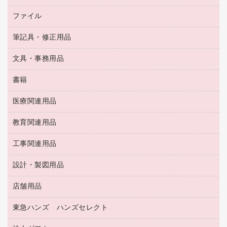
シュレッダ
その他電化製品
トイレ用洗剤
ラベルライター
アルバム
ファイル
封筒
ＯＨＰ用品
キッチン・調理家電
トイレットペーパー
ラベルテープ
懐中電灯・ライト
粘着メモ
ＯＡタップ／延長コード
筆記具・修正用品
名刺整理用品
ティッシュペーパー
その他電子文具
伝票
ＡＶ機器・アクセサリー
板目表紙・綴込表紙
ダストボックス
文具・事務用品
万年筆
典礼用品
背幅が伸びるファイル
タオル・アメニティ用品
筆ペン
帳簿
書籍
輪ゴム
統一伝票用ファイル
その他雑貨
消しゴム
慶弔用品
両面テープ
収納保存用品
医療関連用品
パソコンソフト
スリッパ・サンダル・シューズ
修正液・修正ペン
額縁
名札
持ち出しファイル
スポーツ・レジャー用品
修正テープ
教育関連用品
保健用品
各種用紙
保管・整理用品
レターファイル
ゴミ袋
蛍光マーカー
使い捨て手袋
ルーズリーフ
壁面／足元収納
工事関連用品
教育関連用品
リングファイル
キッチン用品
鉛筆
感染症対策用品
バインダーノート
文書保存箱
プレゼン用ファイル
食品添加物製品
設計・製図用品
工事関連用品
マーキングペン（油性）
介護用品
ノート
備品／小物ケース
フラットファイル
屋外用品
マーキングペン（水性）
医療関連用品
店舗用品
設計・製図用品
透明テープ 事務用
フォルダー
ホワイトボード用マーカー
感染症対策用品（食品・飲料・食添製品）
電話台
東急ハンズ ハンズセレクト
店舗運営用品
ファイルボックス
ボールペン用替芯
接着用品
陳列什器
パイプ式ファイル