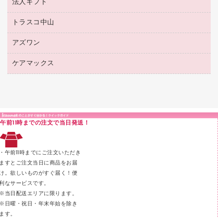
法人ギフト
東急ハンズ
ボールペン（油性）
製本用品
紙手提げ袋
その他ファイル
ボールペン（ゲルインク）
トラスコ中山
高島屋
針なしステープラー
レジ・ポリ袋
コンピュータ用ファイル
シャープペンシル用替芯
カウネットギフト
紙めくり
ディスプレイ用品
アズワン
建築・作業用品
クリヤーホルダー
シャープペンシル
高島屋（食品・飲料）
裁断機
サイン・看板用品
研究・環境管理用品
クリヤーブック（差替式）
ケアマックス
医療・介護用品（食品・飲料・食添製品）
カウネットギフト（食品・飲料）
結束・とじ込み用品
カウンター／お会計用品
クリヤーブック（固定式）
研究・環境管理用品
医療・介護用品（食品・飲料・食添製品）
掲示用品
ＰＯＰ用品
クリップボード
液体のり
カードケース
印章用品
Ｚ式ファイル
午前11時までの注文で当日発送！
レタートレー
３０穴リフィル・３０穴インデックス
レターケース
２穴リフィル・２穴インデックス
・午前11時までにご注文いただき
ラベル類
ますとご注文当日に商品をお届
け。欲しいものがすぐ届く！便
メンディングテープ
利なサービスです。
メッシュケース／ペンケース
※当日配送エリアに限ります。
※日曜・祝日・年末年始を除き
フロアケース
ます。