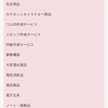
茶葉・インスタント
ディスプレイモニター
生活用品
食品
台車・脚立
紅茶・バラエティ飲料
菓子
倉庫収納用品
カウネットキャラクター商品
浴室用品
レギュラーコーヒー
作業用手袋
台所用洗剤
ミルク・シュガー
ゴム印作成サービス
カウネットキャラクター商品
作業用雑貨
掃除用品
ミネラルウォーター
スタンプ作成サービス
ゴム印作成サービス
梱包用品
掃除用洗剤
ソフトドリンク
ゴム印（一行印）作成サービス
梱包用テープ
洗濯用品
印鑑作成サービス
シヤチハタスタンプ作成サービス
コーヒーメーカー・備品
ゴム印（フリーサイズ印）作成サービス
工場用品
洗濯用洗剤
カウネットスタンプ作成サービス
インスタントコーヒー
事務機器
印鑑作成サービス
結束用品
消臭・芳香剤
お茶備品
大型電化製品
大型シュレッダー（共配）
園芸用品
殺虫剤
医薬部外品
レーザーポインター
ペット用品
飲食用消耗品
電化消耗品
冷蔵庫・キッチン・調理家電
ラミネートフィルム
飲食雑貨用品
テレビ・ＡＶ機器
電化製品
電球・蛍光灯
ラミネータ
ペーパータオル
乾電池・充電池
タイムレコーダー
電子文具
掃除機・クリーナー
ハンドソープ・石鹸
フィルム・カメラ用品
タイムカード
空調・季節家電
トイレ用品
ノート・紙製品
電卓
デスクライト