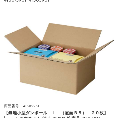
4158-5931 41585931
商品番号：41585931
【無地小型ダンボール Ｌ （底面Ｂ５） ２０枚】