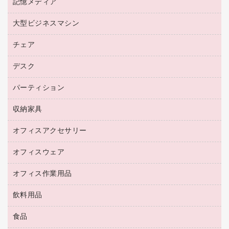
プリンタ用リボン
記憶メディア
電話機
ラベル用紙
マウスパッド
ファクシミリトナー
レーザープリンタ／複合機
プロッター用紙
大型ビジネスマシン
ブルーレイディスク
マウス
トナーカートリッジ
メモリーカード
ファクシミリ用紙
ＤＶＤ
パソコンバッグ／収納用品
チェア
プリンタ
コピートナー
プロジェクタ
ハガキ用紙
ＣＤ－ＲＷ
パソコンアクセサリー
インクカートリッジ
ファクシミリ
デスク
応接イス・ベンチ
その他コピー用紙・プリンタ用紙
ＣＤ－Ｒ
ネットワーク／ＬＡＮ機器
パソコン本体
ミーティングチェア
コピー用紙
メディア収納用品
パーティション
ミーティングテーブル
ネットワーク／ＬＡＮアクセサリー
デジタルカメラ
オフィスチェア
インクジェットプリンタ用紙
デスク
セキュリティ用品
収納家具
ホワイトボード・黒板
スキャナー
カウンター
スマートフォン／モバイル周辺機器
パーティション
コピー機
オフィスアクセサリー
保管庫・書庫
キーボード／テンキー
インクジェットプリンタ／複合機
金庫
オフィスウェア
オフィスアクセサリー
ＵＳＢハブ／ＵＳＢアクセサリー
ＵＳＢメモリ
ロッカー・下駄箱
ＯＡフィルター
オフィス作業用品
医療・介護・ワーキングウェア
その他収納
ＯＡクリーナー／エアダスター
ブラウス・シャツ
飲料用品
養生用品
ＬＡＮケーブル
アウター
防災用品
食品
緑茶飲料
ＨＤＤ／ＳＳＤ
防災用備蓄食品・飲料