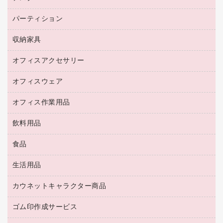
その他コピー用紙・プリンタ用紙
ＣＤ－Ｒ
ネットワーク／ＬＡＮ機器
パソコン本体
ミーティングチェア
コピー用紙
メディア収納用品
パーティション
ミーティングテーブル
ネットワーク／ＬＡＮアクセサリー
デジタルカメラ
オフィスチェア
インクジェットプリンタ用紙
デスク
セキュリティ用品
収納家具
ホワイトボード・黒板
スキャナー
カウンター
スマートフォン／モバイル周辺機器
パーティション
コピー機
オフィスアクセサリー
保管庫・書庫
キーボード／テンキー
インクジェットプリンタ／複合機
金庫
オフィスウェア
オフィスアクセサリー
ＵＳＢハブ／ＵＳＢアクセサリー
ＵＳＢメモリ
ロッカー・下駄箱
ＯＡフィルター
オフィス作業用品
医療・介護・ワーキングウェア
その他収納
ＯＡクリーナー／エアダスター
ブラウス・シャツ
飲料用品
養生用品
ＬＡＮケーブル
アウター
防災用品
食品
緑茶飲料
ＨＤＤ／ＳＳＤ
防災用備蓄食品・飲料
茶葉・インスタント
ディスプレイモニター
生活用品
食品
台車・脚立
紅茶・バラエティ飲料
菓子
倉庫収納用品
カウネットキャラクター商品
浴室用品
レギュラーコーヒー
作業用手袋
台所用洗剤
ミルク・シュガー
ゴム印作成サービス
カウネットキャラクター商品
作業用雑貨
掃除用品
ミネラルウォーター