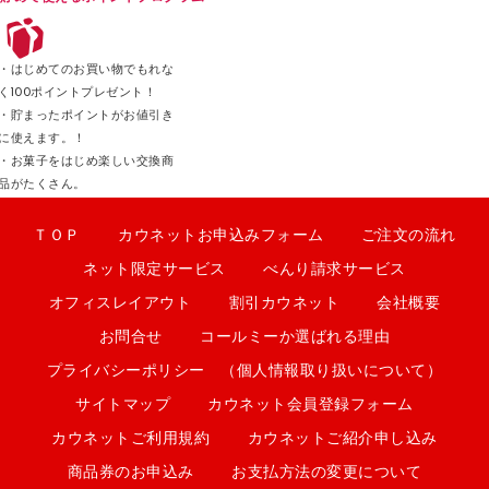
・はじめてのお買い物でもれな
く100ポイントプレゼント！
・貯まったポイントがお値引き
に使えます。！
・お菓子をはじめ楽しい交換商
品がたくさん。
ＴＯＰ
カウネットお申込みフォーム
ご注文の流れ
ネット限定サービス
べんり請求サービス
オフィスレイアウト
割引カウネット
会社概要
お問合せ
コールミーか選ばれる理由
プライバシーポリシー （個人情報取り扱いについて）
サイトマップ
カウネット会員登録フォーム
カウネットご利用規約
カウネットご紹介申し込み
商品券のお申込み
お支払方法の変更について