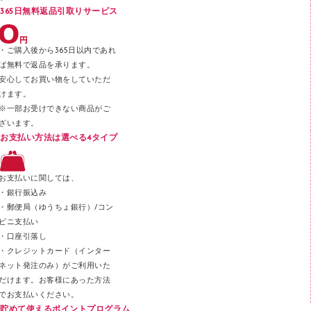
365日無料返品引取りサービス
デスクトレー
テープのり
・ご購入後から365日以内であれ
テープカッター
ば無料で返品を承ります。
安心してお買い物をしていただ
その他文具
けます。
セロハンテープ
※一部お受けできない商品がご
ざいます。
スプレーのり クリーナー
お支払い方法は選べる4タイプ
ステープル針
ステープラー本体
お支払いに関しては、
スティックのり
・銀行振込み
・郵便局（ゆうちょ銀行）/コン
クリップ
ビニ支払い
カッター
・口座引落し
・クレジットカード（インター
ネット発注のみ）がご利用いた
だけます。お客様にあった方法
でお支払いください。
貯めて使えるポイントプログラム