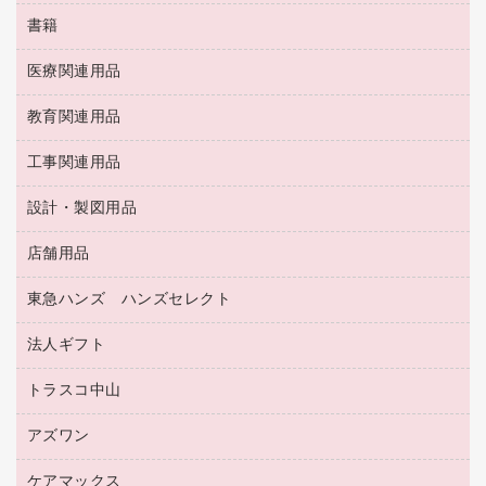
背幅が伸びるファイル
タオル・アメニティ用品
筆ペン
帳簿
書籍
輪ゴム
統一伝票用ファイル
その他雑貨
消しゴム
慶弔用品
両面テープ
収納保存用品
医療関連用品
パソコンソフト
スリッパ・サンダル・シューズ
修正液・修正ペン
額縁
名札
持ち出しファイル
スポーツ・レジャー用品
修正テープ
教育関連用品
保健用品
各種用紙
保管・整理用品
レターファイル
ゴミ袋
蛍光マーカー
使い捨て手袋
ルーズリーフ
壁面／足元収納
工事関連用品
教育関連用品
リングファイル
キッチン用品
鉛筆
感染症対策用品
バインダーノート
文書保存箱
プレゼン用ファイル
食品添加物製品
設計・製図用品
工事関連用品
マーキングペン（油性）
介護用品
ノート
備品／小物ケース
フラットファイル
屋外用品
マーキングペン（水性）
医療関連用品
店舗用品
設計・製図用品
透明テープ 事務用
フォルダー
ホワイトボード用マーカー
感染症対策用品（食品・飲料・食添製品）
電話台
東急ハンズ ハンズセレクト
店舗運営用品
ファイルボックス
ボールペン用替芯
接着用品
陳列什器
パイプ式ファイル
法人ギフト
東急ハンズ
ボールペン（油性）
製本用品
紙手提げ袋
その他ファイル
ボールペン（ゲルインク）
トラスコ中山
高島屋
針なしステープラー
レジ・ポリ袋
コンピュータ用ファイル
シャープペンシル用替芯
カウネットギフト
紙めくり
ディスプレイ用品
アズワン
建築・作業用品
クリヤーホルダー
シャープペンシル
高島屋（食品・飲料）
裁断機
サイン・看板用品
研究・環境管理用品
クリヤーブック（差替式）
ケアマックス
医療・介護用品（食品・飲料・食添製品）