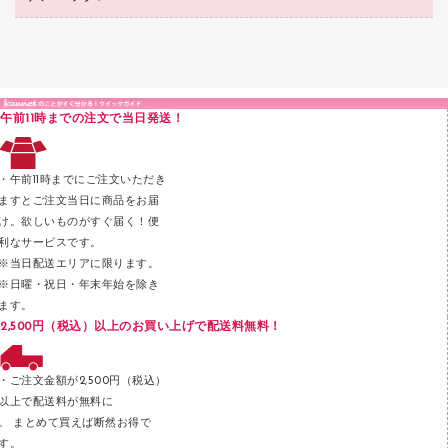
カウネットギフト（食品・飲料）
結束・とじ込み用品
カウンター／お会計用品
クリヤーブック（固定式）
研究・環境管理用品
医療・介護用品（食品・飲料・食添製品）
掲示用品
ＰＯＰ用品
クリップボード
液体のり
カードケース
印章用品
Ｚ式ファイル
午前11時までの注文で当日発送！
レタートレー
３０穴リフィル・３０穴インデックス
レターケース
２穴リフィル・２穴インデックス
・午前11時までにご注文いただき
ラベル類
ますとご注文当日に商品をお届
け。欲しいものがすぐ届く！便
メンディングテープ
利なサービスです。
メッシュケース／ペンケース
※当日配送エリアに限ります。
※日曜・祝日・年末年始を除き
フロアケース
ます。
ブックエンド／ブックスタンド
2,500円（税込）以上のお買い上げで配送料無料！
ファスナーつづり紐
パンチ
・ご注文金額が2,500円（税込）
以上で配送料が無料に
はさみ
。 まとめて買えば断然お得で
デスクマット
す。