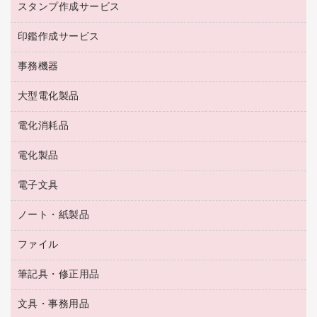
スタンプ作成サービス
ゴム印作成サービス
梱包用品
掃除用洗剤
ソフトドリンク
ゴム印（一行印）作成サービス
梱包用テープ
洗濯用品
印鑑作成サービス
シヤチハタスタンプ作成サービス
コーヒーメーカー・備品
ゴム印（フリーサイズ印）作成サービス
工場用品
洗濯用洗剤
カウネットスタンプ作成サービス
インスタントコーヒー
事務機器
印鑑作成サービス
結束用品
消臭・芳香剤
お茶備品
大型電化製品
大型シュレッダー（共配）
園芸用品
殺虫剤
医薬部外品
レーザーポインター
ペット用品
飲食用消耗品
電化消耗品
冷蔵庫・キッチン・調理家電
ラミネートフィルム
飲食雑貨用品
テレビ・ＡＶ機器
電化製品
電球・蛍光灯
ラミネータ
ペーパータオル
乾電池・充電池
タイムレコーダー
電子文具
掃除機・クリーナー
ハンドソープ・石鹸
フィルム・カメラ用品
タイムカード
空調・季節家電
トイレ用品
ノート・紙製品
電卓
デスクライト
シュレッダ
その他電化製品
トイレ用洗剤
ラベルライター
アルバム
ファイル
封筒
ＯＨＰ用品
キッチン・調理家電
トイレットペーパー
ラベルテープ
懐中電灯・ライト
粘着メモ
ＯＡタップ／延長コード
筆記具・修正用品
名刺整理用品
ティッシュペーパー
その他電子文具
伝票
ＡＶ機器・アクセサリー
板目表紙・綴込表紙
ダストボックス
文具・事務用品
万年筆
典礼用品