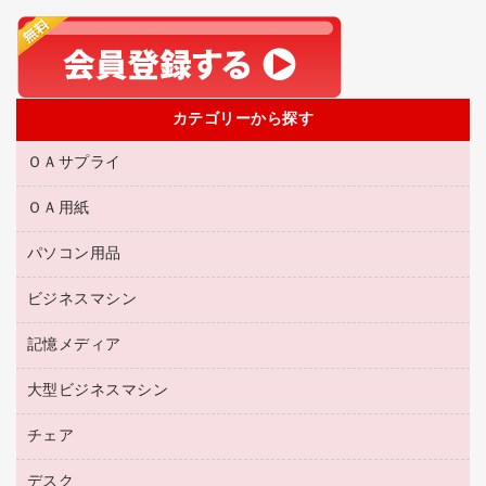
カテゴリーから探す
ＯＡサプライ
ＯＡ用紙
互換インクカートリッジ
リサイクルトナー（リターン方式）
パソコン用品
名刺用紙
リサイクルトナー（プール方式）
帳票用紙／フォーム用紙
ビジネスマシン
パソコン周辺機器
リサイクルインクカートリッジ
ワープロ用紙
各種ケーブル
プリンタ用リボン
記憶メディア
電話機
ラベル用紙
マウスパッド
ファクシミリトナー
レーザープリンタ／複合機
プロッター用紙
大型ビジネスマシン
ブルーレイディスク
マウス
トナーカートリッジ
メモリーカード
ファクシミリ用紙
ＤＶＤ
パソコンバッグ／収納用品
チェア
プリンタ
コピートナー
プロジェクタ
ハガキ用紙
ＣＤ－ＲＷ
パソコンアクセサリー
インクカートリッジ
ファクシミリ
デスク
応接イス・ベンチ