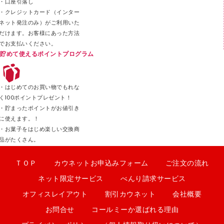
カッター
・口座引落し
・クレジットカード（インター
ネット発注のみ）がご利用いた
だけます。お客様にあった方法
でお支払いください。
貯めて使えるポイントプログラム
・はじめてのお買い物でもれな
く100ポイントプレゼント！
・貯まったポイントがお値引き
に使えます。！
・お菓子をはじめ楽しい交換商
品がたくさん。
ＴＯＰ
カウネットお申込みフォーム
ご注文の流れ
ネット限定サービス
べんり請求サービス
オフィスレイアウト
割引カウネット
会社概要
お問合せ
コールミーか選ばれる理由