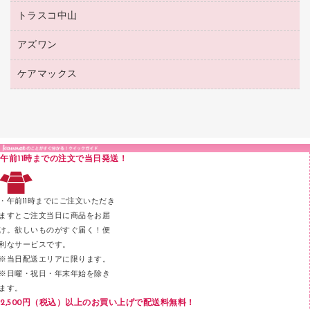
紙手提げ袋
その他ファイル
ボールペン（ゲルインク）
トラスコ中山
高島屋
針なしステープラー
レジ・ポリ袋
コンピュータ用ファイル
シャープペンシル用替芯
カウネットギフト
紙めくり
ディスプレイ用品
アズワン
建築・作業用品
クリヤーホルダー
シャープペンシル
高島屋（食品・飲料）
裁断機
サイン・看板用品
研究・環境管理用品
クリヤーブック（差替式）
ケアマックス
医療・介護用品（食品・飲料・食添製品）
カウネットギフト（食品・飲料）
結束・とじ込み用品
カウンター／お会計用品
クリヤーブック（固定式）
研究・環境管理用品
医療・介護用品（食品・飲料・食添製品）
掲示用品
ＰＯＰ用品
クリップボード
液体のり
カードケース
印章用品
Ｚ式ファイル
午前11時までの注文で当日発送！
レタートレー
３０穴リフィル・３０穴インデックス
レターケース
２穴リフィル・２穴インデックス
・午前11時までにご注文いただき
ラベル類
ますとご注文当日に商品をお届
け。欲しいものがすぐ届く！便
メンディングテープ
利なサービスです。
メッシュケース／ペンケース
※当日配送エリアに限ります。
※日曜・祝日・年末年始を除き
フロアケース
ます。
ブックエンド／ブックスタンド
2,500円（税込）以上のお買い上げで配送料無料！