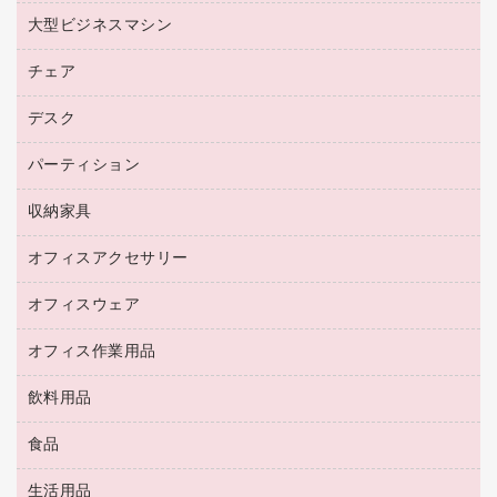
マウスパッド
ファクシミリトナー
レーザープリンタ／複合機
プロッター用紙
大型ビジネスマシン
ブルーレイディスク
マウス
トナーカートリッジ
メモリーカード
ファクシミリ用紙
ＤＶＤ
パソコンバッグ／収納用品
チェア
プリンタ
コピートナー
プロジェクタ
ハガキ用紙
ＣＤ－ＲＷ
パソコンアクセサリー
インクカートリッジ
ファクシミリ
デスク
応接イス・ベンチ
その他コピー用紙・プリンタ用紙
ＣＤ－Ｒ
ネットワーク／ＬＡＮ機器
パソコン本体
ミーティングチェア
コピー用紙
メディア収納用品
パーティション
ミーティングテーブル
ネットワーク／ＬＡＮアクセサリー
デジタルカメラ
オフィスチェア
インクジェットプリンタ用紙
デスク
セキュリティ用品
収納家具
ホワイトボード・黒板
スキャナー
カウンター
スマートフォン／モバイル周辺機器
パーティション
コピー機
オフィスアクセサリー
保管庫・書庫
キーボード／テンキー
インクジェットプリンタ／複合機
金庫
オフィスウェア
オフィスアクセサリー
ＵＳＢハブ／ＵＳＢアクセサリー
ＵＳＢメモリ
ロッカー・下駄箱
ＯＡフィルター
オフィス作業用品
医療・介護・ワーキングウェア
その他収納
ＯＡクリーナー／エアダスター
ブラウス・シャツ
飲料用品
養生用品
ＬＡＮケーブル
アウター
防災用品
食品
緑茶飲料
ＨＤＤ／ＳＳＤ
防災用備蓄食品・飲料
茶葉・インスタント
ディスプレイモニター
生活用品
食品