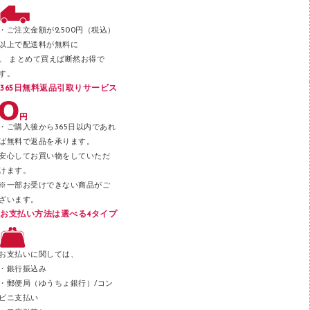
ファスナーつづり紐
パンチ
・ご注文金額が2,500円（税込）
以上で配送料が無料に
はさみ
。 まとめて買えば断然お得で
デスクマット
す。
365日無料返品引取りサービス
デスクトレー
テープのり
・ご購入後から365日以内であれ
テープカッター
ば無料で返品を承ります。
安心してお買い物をしていただ
その他文具
けます。
セロハンテープ
※一部お受けできない商品がご
ざいます。
スプレーのり クリーナー
お支払い方法は選べる4タイプ
ステープル針
ステープラー本体
お支払いに関しては、
スティックのり
・銀行振込み
・郵便局（ゆうちょ銀行）/コン
クリップ
ビニ支払い