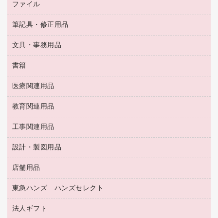
アルバム
ファイル
封筒
ＯＨＰ用品
キッチン・調理家電
トイレットペーパー
ラベルテープ
懐中電灯・ライト
粘着メモ
ＯＡタップ／延長コード
筆記具・修正用品
名刺整理用品
ティッシュペーパー
その他電子文具
伝票
ＡＶ機器・アクセサリー
板目表紙・綴込表紙
ダストボックス
文具・事務用品
万年筆
典礼用品
背幅が伸びるファイル
タオル・アメニティ用品
筆ペン
帳簿
書籍
輪ゴム
統一伝票用ファイル
その他雑貨
消しゴム
慶弔用品
両面テープ
収納保存用品
医療関連用品
パソコンソフト
スリッパ・サンダル・シューズ
修正液・修正ペン
額縁
名札
持ち出しファイル
スポーツ・レジャー用品
修正テープ
教育関連用品
保健用品
各種用紙
保管・整理用品
レターファイル
ゴミ袋
蛍光マーカー
使い捨て手袋
ルーズリーフ
壁面／足元収納
工事関連用品
教育関連用品
リングファイル
キッチン用品
鉛筆
感染症対策用品
バインダーノート
文書保存箱
プレゼン用ファイル
食品添加物製品
設計・製図用品
工事関連用品
マーキングペン（油性）
介護用品
ノート
備品／小物ケース
フラットファイル
屋外用品
マーキングペン（水性）
医療関連用品
店舗用品
設計・製図用品
透明テープ 事務用
フォルダー
ホワイトボード用マーカー
感染症対策用品（食品・飲料・食添製品）
電話台
東急ハンズ ハンズセレクト
店舗運営用品
ファイルボックス
ボールペン用替芯
接着用品
陳列什器
パイプ式ファイル
法人ギフト
東急ハンズ
ボールペン（油性）
製本用品