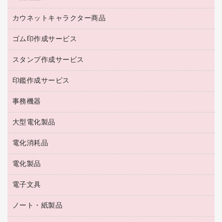
台車・脚立
紅茶・バラエティ飲料
菓子
倉庫収納用品
カウネットキャラクター商品
浴室用品
レギュラーコーヒー
作業用手袋
台所用洗剤
ミルク・シュガー
ゴム印作成サービス
カウネットキャラクター商品
作業用雑貨
掃除用品
ミネラルウォーター
スタンプ作成サービス
ゴム印作成サービス
梱包用品
掃除用洗剤
ソフトドリンク
ゴム印（一行印）作成サービス
梱包用テープ
洗濯用品
印鑑作成サービス
シヤチハタスタンプ作成サービス
コーヒーメーカー・備品
ゴム印（フリーサイズ印）作成サービス
工場用品
洗濯用洗剤
カウネットスタンプ作成サービス
インスタントコーヒー
事務機器
印鑑作成サービス
結束用品
消臭・芳香剤
お茶備品
大型電化製品
大型シュレッダー（共配）
園芸用品
殺虫剤
医薬部外品
レーザーポインター
ペット用品
飲食用消耗品
電化消耗品
冷蔵庫・キッチン・調理家電
ラミネートフィルム
飲食雑貨用品
テレビ・ＡＶ機器
電化製品
電球・蛍光灯
ラミネータ
ペーパータオル
乾電池・充電池
タイムレコーダー
電子文具
掃除機・クリーナー
ハンドソープ・石鹸
フィルム・カメラ用品
タイムカード
空調・季節家電
トイレ用品
ノート・紙製品
電卓
デスクライト
シュレッダ
その他電化製品
トイレ用洗剤
ラベルライター