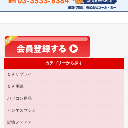
カテゴリーから探す
ＯＡサプライ
ＯＡ用紙
互換インクカートリッジ
リサイクルトナー（リターン方式）
パソコン用品
名刺用紙
リサイクルトナー（プール方式）
帳票用紙／フォーム用紙
ビジネスマシン
パソコン周辺機器
リサイクルインクカートリッジ
ワープロ用紙
各種ケーブル
プリンタ用リボン
記憶メディア
電話機
ラベル用紙