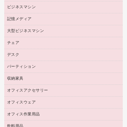
リサイクルトナー（プール方式）
帳票用紙／フォーム用紙
ビジネスマシン
パソコン周辺機器
リサイクルインクカートリッジ
ワープロ用紙
各種ケーブル
プリンタ用リボン
記憶メディア
電話機
ラベル用紙
マウスパッド
ファクシミリトナー
レーザープリンタ／複合機
プロッター用紙
大型ビジネスマシン
ブルーレイディスク
マウス
トナーカートリッジ
メモリーカード
ファクシミリ用紙
ＤＶＤ
パソコンバッグ／収納用品
チェア
プリンタ
コピートナー
プロジェクタ
ハガキ用紙
ＣＤ－ＲＷ
パソコンアクセサリー
インクカートリッジ
ファクシミリ
デスク
応接イス・ベンチ
その他コピー用紙・プリンタ用紙
ＣＤ－Ｒ
ネットワーク／ＬＡＮ機器
パソコン本体
ミーティングチェア
コピー用紙
メディア収納用品
パーティション
ミーティングテーブル
ネットワーク／ＬＡＮアクセサリー
デジタルカメラ
オフィスチェア
インクジェットプリンタ用紙
デスク
セキュリティ用品
収納家具
ホワイトボード・黒板
スキャナー
カウンター
スマートフォン／モバイル周辺機器
パーティション
コピー機
オフィスアクセサリー
保管庫・書庫
キーボード／テンキー
インクジェットプリンタ／複合機
金庫
オフィスウェア
オフィスアクセサリー
ＵＳＢハブ／ＵＳＢアクセサリー
ＵＳＢメモリ
ロッカー・下駄箱
ＯＡフィルター
オフィス作業用品
医療・介護・ワーキングウェア
その他収納
ＯＡクリーナー／エアダスター
ブラウス・シャツ
飲料用品
養生用品