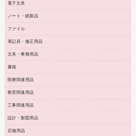
乾電池・充電池
タイムレコーダー
電子文具
掃除機・クリーナー
ハンドソープ・石鹸
フィルム・カメラ用品
タイムカード
空調・季節家電
トイレ用品
ノート・紙製品
電卓
デスクライト
シュレッダ
その他電化製品
トイレ用洗剤
ラベルライター
アルバム
ファイル
封筒
ＯＨＰ用品
キッチン・調理家電
トイレットペーパー
ラベルテープ
懐中電灯・ライト
粘着メモ
ＯＡタップ／延長コード
筆記具・修正用品
名刺整理用品
ティッシュペーパー
その他電子文具
伝票
ＡＶ機器・アクセサリー
板目表紙・綴込表紙
ダストボックス
文具・事務用品
万年筆
典礼用品
背幅が伸びるファイル
タオル・アメニティ用品
筆ペン
帳簿
書籍
輪ゴム
統一伝票用ファイル
その他雑貨
消しゴム
慶弔用品
両面テープ
収納保存用品
医療関連用品
パソコンソフト
スリッパ・サンダル・シューズ
修正液・修正ペン
額縁
名札
持ち出しファイル
スポーツ・レジャー用品
修正テープ
教育関連用品
保健用品
各種用紙
保管・整理用品
レターファイル
ゴミ袋
蛍光マーカー
使い捨て手袋
ルーズリーフ
壁面／足元収納
工事関連用品
教育関連用品
リングファイル
キッチン用品
鉛筆
感染症対策用品
バインダーノート
文書保存箱
プレゼン用ファイル
食品添加物製品
設計・製図用品
工事関連用品
マーキングペン（油性）
介護用品
ノート
備品／小物ケース
フラットファイル
屋外用品
マーキングペン（水性）
医療関連用品
店舗用品
設計・製図用品
透明テープ 事務用
フォルダー