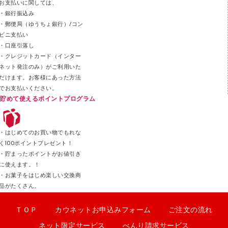
お支払いに関しては、
スティックのり
・銀行振込み
・郵便局（ゆうちょ銀行）/コン
クリップ
ビニ支払い
カッター
・口座引落し
・クレジットカード（インター
ネット発注のみ）がご利用いた
だけます。お客様にあった方法
でお支払いください。
貯めて使えるポイントプログラム
・はじめてのお買い物でもれな
く100ポイントプレゼント！
・貯まったポイントがお値引き
に使えます。！
・お菓子をはじめ楽しい交換商
品がたくさん。
ＴＯＰ
カウネットお申込みフォーム
ご注文の流れ
ネット限定サービス
べんり請求サービス