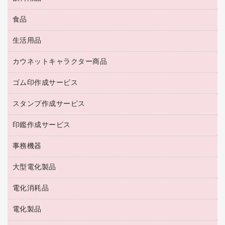
ＬＡＮケーブル
アウター
防災用品
食品
緑茶飲料
ＨＤＤ／ＳＳＤ
防災用備蓄食品・飲料
茶葉・インスタント
ディスプレイモニター
生活用品
食品
台車・脚立
紅茶・バラエティ飲料
菓子
倉庫収納用品
カウネットキャラクター商品
浴室用品
レギュラーコーヒー
作業用手袋
台所用洗剤
ミルク・シュガー
ゴム印作成サービス
カウネットキャラクター商品
作業用雑貨
掃除用品
ミネラルウォーター
スタンプ作成サービス
ゴム印作成サービス
梱包用品
掃除用洗剤
ソフトドリンク
ゴム印（一行印）作成サービス
梱包用テープ
洗濯用品
印鑑作成サービス
シヤチハタスタンプ作成サービス
コーヒーメーカー・備品
ゴム印（フリーサイズ印）作成サービス
工場用品
洗濯用洗剤
カウネットスタンプ作成サービス
インスタントコーヒー
事務機器
印鑑作成サービス
結束用品
消臭・芳香剤
お茶備品
大型電化製品
大型シュレッダー（共配）
園芸用品
殺虫剤
医薬部外品
レーザーポインター
ペット用品
飲食用消耗品
電化消耗品
冷蔵庫・キッチン・調理家電
ラミネートフィルム
飲食雑貨用品
テレビ・ＡＶ機器
電化製品
電球・蛍光灯
ラミネータ
ペーパータオル