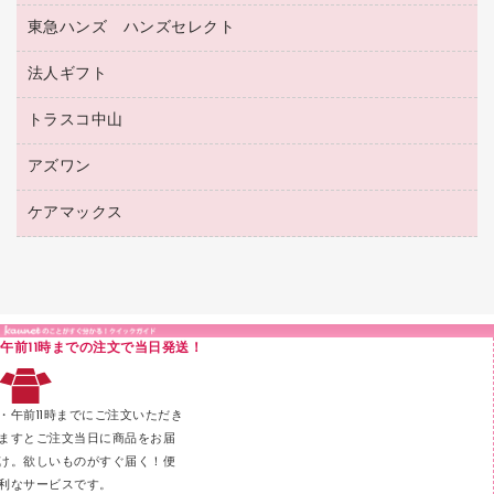
ホワイトボード用マーカー
感染症対策用品（食品・飲料・食添製品）
電話台
東急ハンズ ハンズセレクト
店舗運営用品
ファイルボックス
ボールペン用替芯
接着用品
陳列什器
パイプ式ファイル
法人ギフト
東急ハンズ
ボールペン（油性）
製本用品
紙手提げ袋
その他ファイル
ボールペン（ゲルインク）
トラスコ中山
高島屋
針なしステープラー
レジ・ポリ袋
コンピュータ用ファイル
シャープペンシル用替芯
カウネットギフト
紙めくり
ディスプレイ用品
アズワン
建築・作業用品
クリヤーホルダー
シャープペンシル
高島屋（食品・飲料）
裁断機
サイン・看板用品
研究・環境管理用品
クリヤーブック（差替式）
ケアマックス
医療・介護用品（食品・飲料・食添製品）
カウネットギフト（食品・飲料）
結束・とじ込み用品
カウンター／お会計用品
クリヤーブック（固定式）
研究・環境管理用品
医療・介護用品（食品・飲料・食添製品）
掲示用品
ＰＯＰ用品
クリップボード
液体のり
カードケース
印章用品
Ｚ式ファイル
午前11時までの注文で当日発送！
レタートレー
３０穴リフィル・３０穴インデックス
レターケース
２穴リフィル・２穴インデックス
・午前11時までにご注文いただき
ラベル類
ますとご注文当日に商品をお届
け。欲しいものがすぐ届く！便
メンディングテープ
利なサービスです。