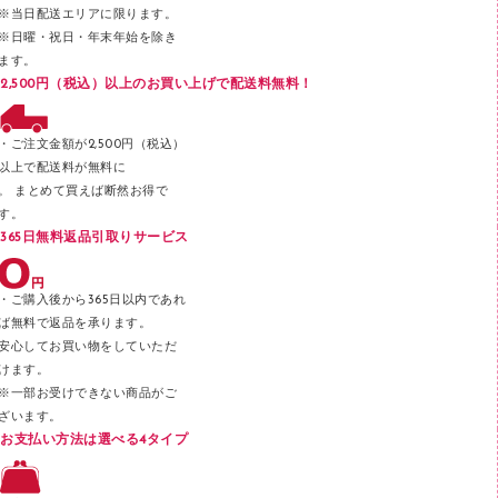
メッシュケース／ペンケース
※当日配送エリアに限ります。
※日曜・祝日・年末年始を除き
フロアケース
ます。
ブックエンド／ブックスタンド
2,500円（税込）以上のお買い上げで配送料無料！
ファスナーつづり紐
パンチ
・ご注文金額が2,500円（税込）
以上で配送料が無料に
はさみ
。 まとめて買えば断然お得で
デスクマット
す。
365日無料返品引取りサービス
デスクトレー
テープのり
・ご購入後から365日以内であれ
テープカッター
ば無料で返品を承ります。
安心してお買い物をしていただ
その他文具
けます。
セロハンテープ
※一部お受けできない商品がご
ざいます。
スプレーのり クリーナー
お支払い方法は選べる4タイプ
ステープル針
ステープラー本体