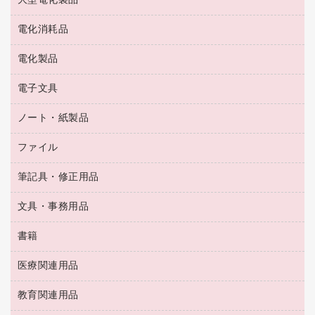
大型電化製品
大型シュレッダー（共配）
園芸用品
殺虫剤
医薬部外品
レーザーポインター
ペット用品
飲食用消耗品
電化消耗品
冷蔵庫・キッチン・調理家電
ラミネートフィルム
飲食雑貨用品
テレビ・ＡＶ機器
電化製品
電球・蛍光灯
ラミネータ
ペーパータオル
乾電池・充電池
タイムレコーダー
電子文具
掃除機・クリーナー
ハンドソープ・石鹸
フィルム・カメラ用品
タイムカード
空調・季節家電
トイレ用品
ノート・紙製品
電卓
デスクライト
シュレッダ
その他電化製品
トイレ用洗剤
ラベルライター
アルバム
ファイル
封筒
ＯＨＰ用品
キッチン・調理家電
トイレットペーパー
ラベルテープ
懐中電灯・ライト
粘着メモ
ＯＡタップ／延長コード
筆記具・修正用品
名刺整理用品
ティッシュペーパー
その他電子文具
伝票
ＡＶ機器・アクセサリー
板目表紙・綴込表紙
ダストボックス
文具・事務用品
万年筆
典礼用品
背幅が伸びるファイル
タオル・アメニティ用品
筆ペン
帳簿
書籍
輪ゴム
統一伝票用ファイル
その他雑貨
消しゴム
慶弔用品
両面テープ
収納保存用品
医療関連用品
パソコンソフト
スリッパ・サンダル・シューズ
修正液・修正ペン
額縁
名札
持ち出しファイル
スポーツ・レジャー用品
修正テープ
教育関連用品
保健用品
各種用紙
保管・整理用品
レターファイル
ゴミ袋