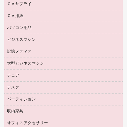
ＯＡサプライ
ＯＡ用紙
互換インクカートリッジ
リサイクルトナー（リターン方式）
パソコン用品
名刺用紙
リサイクルトナー（プール方式）
帳票用紙／フォーム用紙
ビジネスマシン
パソコン周辺機器
リサイクルインクカートリッジ
ワープロ用紙
各種ケーブル
プリンタ用リボン
記憶メディア
電話機
ラベル用紙
マウスパッド
ファクシミリトナー
レーザープリンタ／複合機
プロッター用紙
大型ビジネスマシン
ブルーレイディスク
マウス
トナーカートリッジ
メモリーカード
ファクシミリ用紙
ＤＶＤ
パソコンバッグ／収納用品
チェア
プリンタ
コピートナー
プロジェクタ
ハガキ用紙
ＣＤ－ＲＷ
パソコンアクセサリー
インクカートリッジ
ファクシミリ
デスク
応接イス・ベンチ
その他コピー用紙・プリンタ用紙
ＣＤ－Ｒ
ネットワーク／ＬＡＮ機器
パソコン本体
ミーティングチェア
コピー用紙
メディア収納用品
パーティション
ミーティングテーブル
ネットワーク／ＬＡＮアクセサリー
デジタルカメラ
オフィスチェア
インクジェットプリンタ用紙
デスク
セキュリティ用品
収納家具
ホワイトボード・黒板
スキャナー
カウンター
スマートフォン／モバイル周辺機器
パーティション
コピー機
オフィスアクセサリー
保管庫・書庫