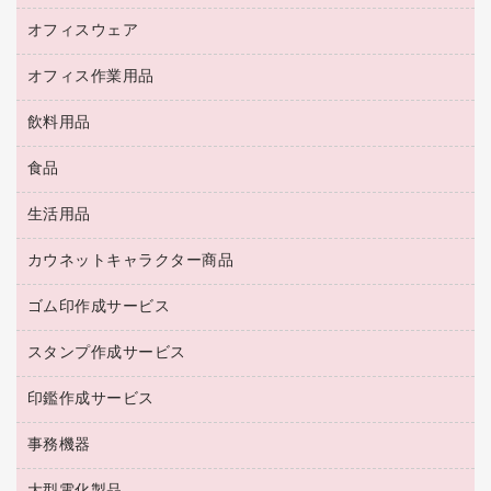
キーボード／テンキー
インクジェットプリンタ／複合機
金庫
オフィスウェア
オフィスアクセサリー
ＵＳＢハブ／ＵＳＢアクセサリー
ＵＳＢメモリ
ロッカー・下駄箱
ＯＡフィルター
オフィス作業用品
医療・介護・ワーキングウェア
その他収納
ＯＡクリーナー／エアダスター
ブラウス・シャツ
飲料用品
養生用品
ＬＡＮケーブル
アウター
防災用品
食品
緑茶飲料
ＨＤＤ／ＳＳＤ
防災用備蓄食品・飲料
茶葉・インスタント
ディスプレイモニター
生活用品
食品
台車・脚立
紅茶・バラエティ飲料
菓子
倉庫収納用品
カウネットキャラクター商品
浴室用品
レギュラーコーヒー
作業用手袋
台所用洗剤
ミルク・シュガー
ゴム印作成サービス
カウネットキャラクター商品
作業用雑貨
掃除用品
ミネラルウォーター
スタンプ作成サービス
ゴム印作成サービス
梱包用品
掃除用洗剤
ソフトドリンク
ゴム印（一行印）作成サービス
梱包用テープ
洗濯用品
印鑑作成サービス
シヤチハタスタンプ作成サービス
コーヒーメーカー・備品
ゴム印（フリーサイズ印）作成サービス
工場用品
洗濯用洗剤
カウネットスタンプ作成サービス
インスタントコーヒー
事務機器
印鑑作成サービス
結束用品
消臭・芳香剤
お茶備品