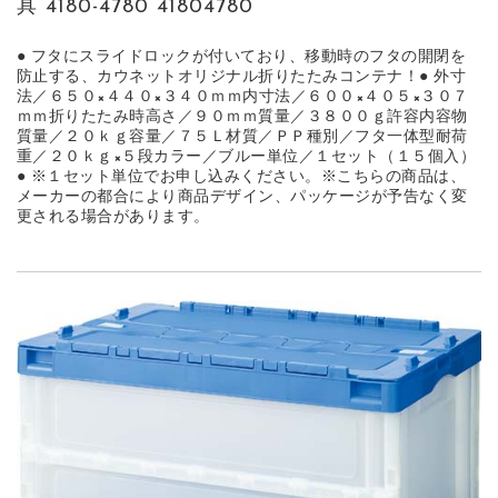
具 4180-4780 41804780
● フタにスライドロックが付いており、移動時のフタの開閉を
防止する、カウネットオリジナル折りたたみコンテナ！● 外寸
法／６５０×４４０×３４０ｍｍ内寸法／６００×４０５×３０７
ｍｍ折りたたみ時高さ／９０ｍｍ質量／３８００ｇ許容内容物
質量／２０ｋｇ容量／７５Ｌ材質／ＰＰ種別／フタ一体型耐荷
重／２０ｋｇ×５段カラー／ブルー単位／１セット（１５個入）
● ※１セット単位でお申し込みください。※こちらの商品は、
メーカーの都合により商品デザイン、パッケージが予告なく変
更される場合があります。