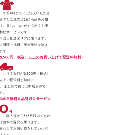
３０穴リフィル・３０穴インデックス
レターケース
２穴リフィル・２穴インデックス
・午前11時までにご注文いただき
ラベル類
ますとご注文当日に商品をお届
け。欲しいものがすぐ届く！便
メンディングテープ
利なサービスです。
メッシュケース／ペンケース
※当日配送エリアに限ります。
※日曜・祝日・年末年始を除き
フロアケース
ます。
ブックエンド／ブックスタンド
2,500円（税込）以上のお買い上げで配送料無料！
ファスナーつづり紐
パンチ
・ご注文金額が2,500円（税込）
以上で配送料が無料に
はさみ
。 まとめて買えば断然お得で
デスクマット
す。
365日無料返品引取りサービス
デスクトレー
テープのり
・ご購入後から365日以内であれ
テープカッター
ば無料で返品を承ります。
安心してお買い物をしていただ
その他文具