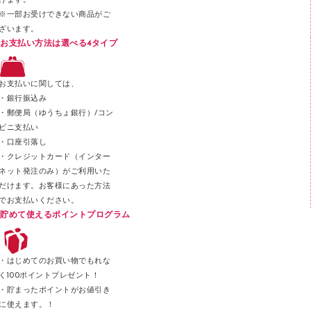
けます。
セロハンテープ
※一部お受けできない商品がご
ざいます。
スプレーのり クリーナー
お支払い方法は選べる4タイプ
ステープル針
ステープラー本体
お支払いに関しては、
スティックのり
・銀行振込み
・郵便局（ゆうちょ銀行）/コン
クリップ
ビニ支払い
カッター
・口座引落し
・クレジットカード（インター
ネット発注のみ）がご利用いた
だけます。お客様にあった方法
でお支払いください。
貯めて使えるポイントプログラム
・はじめてのお買い物でもれな
く100ポイントプレゼント！
・貯まったポイントがお値引き
に使えます。！