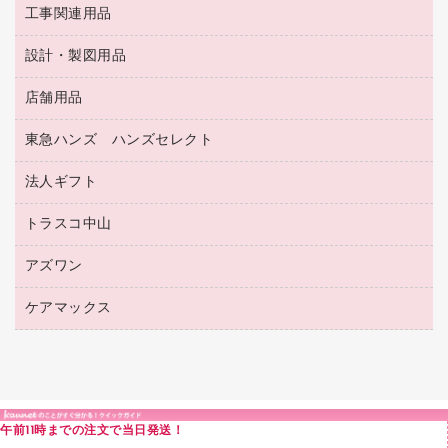
蛍光マーカー
使い捨て手袋
ルーズリーフ
壁面／足元収納
工事関連用品
教育関連用品
リングファイル
キッチン用品
鉛筆
感染症対策用品
バインダーノート
文書保存箱
プレゼン用ファイル
食品添加物製品
設計・製図用品
工事関連用品
マーキングペン（油性）
介護用品
ノート
備品／小物ケース
フラットファイル
屋外用品
マーキングペン（水性）
医療関連用品
店舗用品
設計・製図用品
透明テープ 事務用
フォルダー
ホワイトボード用マーカー
感染症対策用品（食品・飲料・食添製品）
電話台
東急ハンズ ハンズセレクト
店舗運営用品
ファイルボックス
ボールペン用替芯
接着用品
陳列什器
パイプ式ファイル
法人ギフト
東急ハンズ
ボールペン（油性）
製本用品
紙手提げ袋
その他ファイル
ボールペン（ゲルインク）
トラスコ中山
高島屋
針なしステープラー
レジ・ポリ袋
コンピュータ用ファイル
シャープペンシル用替芯
カウネットギフト
紙めくり
ディスプレイ用品
アズワン
建築・作業用品
クリヤーホルダー
シャープペンシル
高島屋（食品・飲料）
裁断機
サイン・看板用品
研究・環境管理用品
クリヤーブック（差替式）
ケアマックス
医療・介護用品（食品・飲料・食添製品）
カウネットギフト（食品・飲料）
結束・とじ込み用品
カウンター／お会計用品
クリヤーブック（固定式）
研究・環境管理用品
医療・介護用品（食品・飲料・食添製品）
掲示用品
ＰＯＰ用品
クリップボード
液体のり
カードケース
印章用品
Ｚ式ファイル
午前11時までの注文で当日発送！
レタートレー