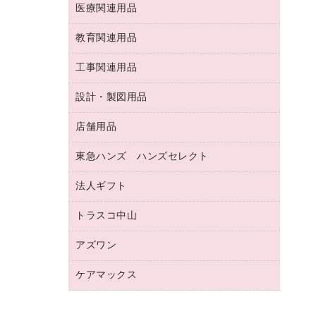
両面テープ
収納保存用品
医療関連用品
パソコンソフト
スリッパ・サンダル・シューズ
修正液・修正ペン
額縁
名札
持ち出しファイル
スポーツ・レジャー用品
修正テープ
教育関連用品
保健用品
各種用紙
保管・整理用品
レターファイル
ゴミ袋
蛍光マーカー
使い捨て手袋
ルーズリーフ
壁面／足元収納
工事関連用品
教育関連用品
リングファイル
キッチン用品
鉛筆
感染症対策用品
バインダーノート
文書保存箱
プレゼン用ファイル
食品添加物製品
設計・製図用品
工事関連用品
マーキングペン（油性）
介護用品
ノート
備品／小物ケース
フラットファイル
屋外用品
マーキングペン（水性）
医療関連用品
店舗用品
設計・製図用品
透明テープ 事務用
フォルダー
ホワイトボード用マーカー
感染症対策用品（食品・飲料・食添製
電話台
東急ハンズ ハンズセレクト
店舗運営用品
ファイルボックス
品）
ボールペン用替芯
接着用品
陳列什器
パイプ式ファイル
法人ギフト
東急ハンズ
ボールペン（油性）
製本用品
紙手提げ袋
その他ファイル
ボールペン（ゲルインク）
トラスコ中山
高島屋
針なしステープラー
レジ・ポリ袋
コンピュータ用ファイル
シャープペンシル用替芯
カウネットギフト
紙めくり
ディスプレイ用品
アズワン
建築・作業用品
クリヤーホルダー
シャープペンシル
高島屋（食品・飲料）
裁断機
サイン・看板用品
研究・環境管理用品
クリヤーブック（差替式）
ケアマックス
医療・介護用品（食品・飲料・食添製
カウネットギフト（食品・飲料）
結束・とじ込み用品
カウンター／お会計用品
品）
クリヤーブック（固定式）
医療・介護用品（食品・飲料・食添製
掲示用品
ＰＯＰ用品
研究・環境管理用品
クリップボード