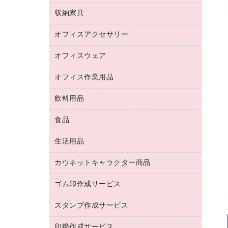
デジタルカメラ
オフィスチェア
インクジェットプリンタ用紙
デスク
セキュリティ用品
収納家具
ホワイトボード・黒板
スキャナー
カウンター
スマートフォン／モバイル周辺機器
パーティション
コピー機
オフィスアクセサリー
保管庫・書庫
キーボード／テンキー
インクジェットプリンタ／複合機
金庫
オフィスウェア
オフィスアクセサリー
ＵＳＢハブ／ＵＳＢアクセサリー
ＵＳＢメモリ
ロッカー・下駄箱
ＯＡフィルター
オフィス作業用品
医療・介護・ワーキングウェア
その他収納
ＯＡクリーナー／エアダスター
ブラウス・シャツ
飲料用品
養生用品
ＬＡＮケーブル
アウター
防災用品
食品
緑茶飲料
ＨＤＤ／ＳＳＤ
防災用備蓄食品・飲料
茶葉・インスタント
ディスプレイモニター
生活用品
食品
台車・脚立
紅茶・バラエティ飲料
菓子
倉庫収納用品
カウネットキャラクター商品
浴室用品
レギュラーコーヒー
作業用手袋
台所用洗剤
ミルク・シュガー
ゴム印作成サービス
カウネットキャラクター商品
作業用雑貨
掃除用品
ミネラルウォーター
スタンプ作成サービス
ゴム印作成サービス
梱包用品
掃除用洗剤
ソフトドリンク
ゴム印（一行印）作成サービス
梱包用テープ
洗濯用品
印鑑作成サービス
シヤチハタスタンプ作成サービス