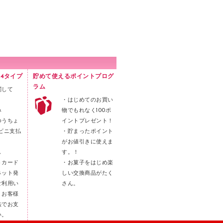
4タイプ
貯めて使えるポイントプログ
ラム
関して
・はじめてのお買い
み
物でもれなく100ポ
ゆうちょ
イントプレゼント！
ビニ支払
・貯まったポイント
がお値引きに使えま
し
す。！
トカード
・お菓子をはじめ楽
ネット発
しい交換商品がたく
ご利用い
さん。
。お客様
法でお支
い。