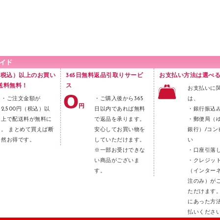
円（税込）以上のお買い
365日無料返品引取りサービ
お支払い方法は選べる
送料無料！
ス
お支払いに
・ご注文金額が
・ご購入後から365
は、
2,500円（税込）以
日以内であれば無料
・銀行振込
上で配送料が無料に
で返品を承ります。
・郵便局（
。 まとめて買えば断
安心してお買い物を
銀行）/コン
然お得です。
していただけます。
い
※一部お受けできな
・口座引落
い商品がございま
・クレジッ
す。
（インター
注のみ）が
ただけます
にあった方
払いくださ