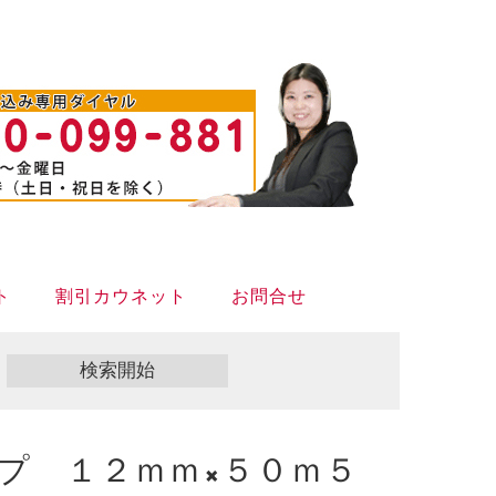
ト
割引カウネット
お問合せ
プ １２ｍｍ×５０ｍ５