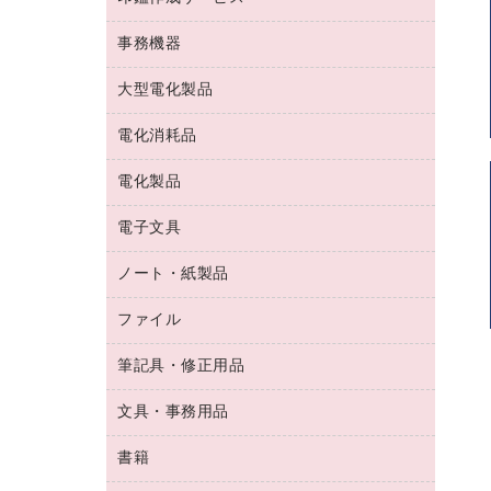
コーヒーメーカー・備品
ゴム印（フリーサイズ印）作成サービス
工場用品
洗濯用洗剤
カウネットスタンプ作成サービス
インスタントコーヒー
事務機器
印鑑作成サービス
結束用品
消臭・芳香剤
お茶備品
大型電化製品
大型シュレッダー（共配）
園芸用品
殺虫剤
医薬部外品
レーザーポインター
ペット用品
飲食用消耗品
電化消耗品
冷蔵庫・キッチン・調理家電
ラミネートフィルム
飲食雑貨用品
テレビ・ＡＶ機器
電化製品
電球・蛍光灯
ラミネータ
ペーパータオル
乾電池・充電池
タイムレコーダー
電子文具
掃除機・クリーナー
ハンドソープ・石鹸
フィルム・カメラ用品
タイムカード
空調・季節家電
トイレ用品
ノート・紙製品
電卓
デスクライト
シュレッダ
その他電化製品
トイレ用洗剤
ラベルライター
アルバム
ファイル
封筒
ＯＨＰ用品
キッチン・調理家電
トイレットペーパー
ラベルテープ
懐中電灯・ライト
粘着メモ
ＯＡタップ／延長コード
筆記具・修正用品
名刺整理用品
ティッシュペーパー
その他電子文具
伝票
ＡＶ機器・アクセサリー
板目表紙・綴込表紙
ダストボックス
文具・事務用品
万年筆
典礼用品
背幅が伸びるファイル
タオル・アメニティ用品
筆ペン
帳簿
書籍
輪ゴム
統一伝票用ファイル
その他雑貨
消しゴム
慶弔用品