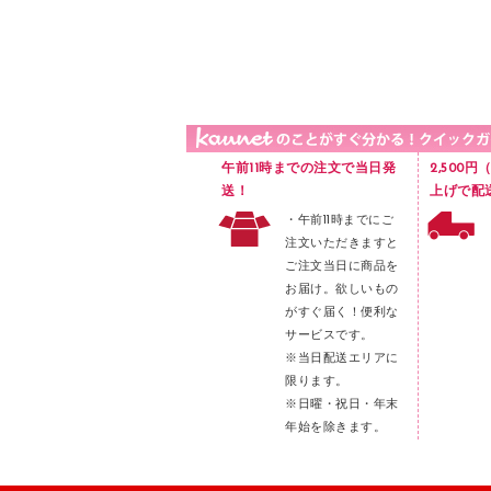
品）
液体のり
カードケース
印章用品
Ｚ式ファイル
レタートレー
３０穴リフィル・３０穴インデックス
レターケース
２穴リフィル・２穴インデックス
ラベル類
午前11時までの注文で当日発
2,500
メンディングテープ
送！
上げで配
・午前11時までにご
メッシュケース／ペンケース
注文いただきますと
フロアケース
ご注文当日に商品を
お届け。欲しいもの
ブックエンド／ブックスタンド
がすぐ届く！便利な
ファスナーつづり紐
サービスです。
パンチ
※当日配送エリアに
限ります。
はさみ
※日曜・祝日・年末
デスクマット
年始を除きます。
デスクトレー