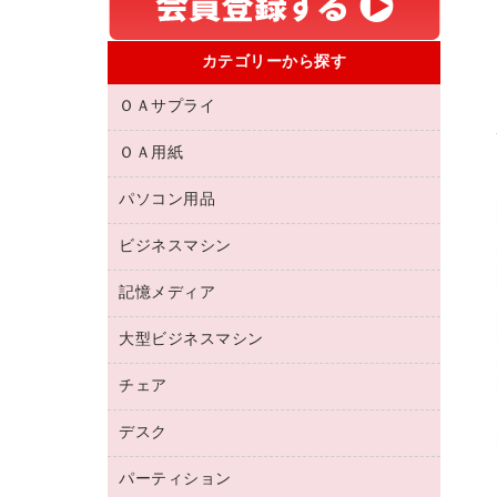
カテゴリーから探す
ＯＡサプライ
ＯＡ用紙
互換インクカートリッジ
リサイクルトナー（リターン方式）
パソコン用品
名刺用紙
リサイクルトナー（プール方式）
帳票用紙／フォーム用紙
ビジネスマシン
パソコン周辺機器
リサイクルインクカートリッジ
ワープロ用紙
各種ケーブル
プリンタ用リボン
記憶メディア
電話機
ラベル用紙
マウスパッド
ファクシミリトナー
レーザープリンタ／複合機
プロッター用紙
大型ビジネスマシン
ブルーレイディスク
マウス
トナーカートリッジ
メモリーカード
ファクシミリ用紙
ＤＶＤ
パソコンバッグ／収納用品
チェア
プリンタ
コピートナー
プロジェクタ
ハガキ用紙
ＣＤ－ＲＷ
パソコンアクセサリー
インクカートリッジ
ファクシミリ
デスク
応接イス・ベンチ
その他コピー用紙・プリンタ用紙
ＣＤ－Ｒ
ネットワーク／ＬＡＮ機器
パソコン本体
ミーティングチェア
コピー用紙
メディア収納用品
パーティション
ミーティングテーブル
ネットワーク／ＬＡＮアクセサリー