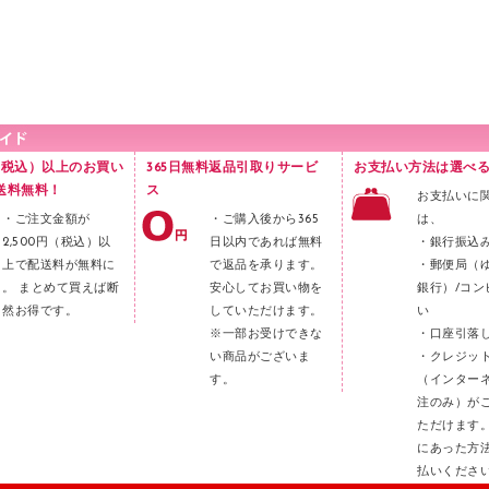
円（税込）以上のお買い
365日無料返品引取りサービ
お支払い方法は選べる
送料無料！
ス
お支払いに
・ご注文金額が
・ご購入後から365
は、
2,500円（税込）以
日以内であれば無料
・銀行振込
上で配送料が無料に
で返品を承ります。
・郵便局（
。 まとめて買えば断
安心してお買い物を
銀行）/コン
然お得です。
していただけます。
い
※一部お受けできな
・口座引落
い商品がございま
・クレジッ
す。
（インター
注のみ）が
ただけます
にあった方
払いくださ