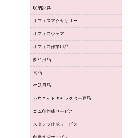
デジタルカメラ
オフィスチェア
インクジェットプリンタ用紙
デスク
セキュリティ用品
収納家具
ホワイトボード・黒板
スキャナー
カウンター
スマートフォン／モバイル周辺機器
パーティション
コピー機
オフィスアクセサリー
保管庫・書庫
キーボード／テンキー
インクジェットプリンタ／複合機
金庫
オフィスウェア
オフィスアクセサリー
ＵＳＢハブ／ＵＳＢアクセサリー
ＵＳＢメモリ
ロッカー・下駄箱
ＯＡフィルター
オフィス作業用品
医療・介護・ワーキングウェア
その他収納
ＯＡクリーナー／エアダスター
ブラウス・シャツ
飲料用品
養生用品
ＬＡＮケーブル
アウター
防災用品
食品
緑茶飲料
ＨＤＤ／ＳＳＤ
防災用備蓄食品・飲料
茶葉・インスタント
ディスプレイモニター
生活用品
食品
台車・脚立
紅茶・バラエティ飲料
菓子
倉庫収納用品
カウネットキャラクター商品
浴室用品
レギュラーコーヒー
作業用手袋
台所用洗剤
ミルク・シュガー
ゴム印作成サービス
カウネットキャラクター商品
作業用雑貨
掃除用品
ミネラルウォーター
スタンプ作成サービス
ゴム印作成サービス
梱包用品
掃除用洗剤
ソフトドリンク
ゴム印（一行印）作成サービス
梱包用テープ
洗濯用品
印鑑作成サービス
シヤチハタスタンプ作成サービス