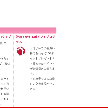
4タイプ
貯めて使えるポイントプログ
ラム
関して
・はじめてのお買い
み
物でもれなく100ポ
ゆうちょ
イントプレゼント！
ビニ支払
・貯まったポイント
がお値引きに使えま
し
す。！
トカード
・お菓子をはじめ楽
ネット発
しい交換商品がたく
ご利用い
さん。
。お客様
法でお支
い。