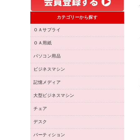
カテゴリーから探す
ＯＡサプライ
ＯＡ用紙
互換インクカートリッジ
リサイクルトナー（リターン方式）
パソコン用品
名刺用紙
リサイクルトナー（プール方式）
帳票用紙／フォーム用紙
ビジネスマシン
パソコン周辺機器
リサイクルインクカートリッジ
ワープロ用紙
各種ケーブル
プリンタ用リボン
記憶メディア
電話機
ラベル用紙
マウスパッド
ファクシミリトナー
レーザープリンタ／複合機
プロッター用紙
大型ビジネスマシン
ブルーレイディスク
マウス
トナーカートリッジ
メモリーカード
ファクシミリ用紙
ＤＶＤ
パソコンバッグ／収納用品
チェア
プリンタ
コピートナー
プロジェクタ
ハガキ用紙
ＣＤ－ＲＷ
パソコンアクセサリー
インクカートリッジ
ファクシミリ
デスク
応接イス・ベンチ
その他コピー用紙・プリンタ用紙
ＣＤ－Ｒ
ネットワーク／ＬＡＮ機器
パソコン本体
ミーティングチェア
コピー用紙
メディア収納用品
パーティション
ミーティングテーブル
ネットワーク／ＬＡＮアクセサリー