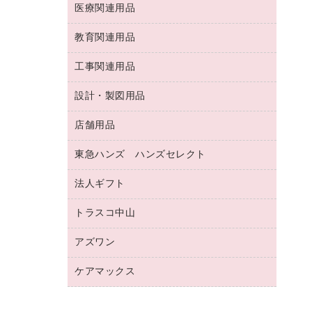
両面テープ
収納保存用品
医療関連用品
パソコンソフト
スリッパ・サンダル・シューズ
修正液・修正ペン
額縁
名札
持ち出しファイル
スポーツ・レジャー用品
修正テープ
教育関連用品
保健用品
各種用紙
保管・整理用品
レターファイル
ゴミ袋
蛍光マーカー
使い捨て手袋
ルーズリーフ
壁面／足元収納
工事関連用品
教育関連用品
リングファイル
キッチン用品
鉛筆
感染症対策用品
バインダーノート
文書保存箱
プレゼン用ファイル
食品添加物製品
設計・製図用品
工事関連用品
マーキングペン（油性）
介護用品
ノート
備品／小物ケース
フラットファイル
屋外用品
マーキングペン（水性）
医療関連用品
店舗用品
設計・製図用品
透明テープ 事務用
フォルダー
ホワイトボード用マーカー
感染症対策用品（食品・飲料・食添製
電話台
東急ハンズ ハンズセレクト
店舗運営用品
ファイルボックス
品）
ボールペン用替芯
接着用品
陳列什器
パイプ式ファイル
法人ギフト
東急ハンズ
ボールペン（油性）
製本用品
紙手提げ袋
その他ファイル
ボールペン（ゲルインク）
トラスコ中山
高島屋
針なしステープラー
レジ・ポリ袋
コンピュータ用ファイル
シャープペンシル用替芯
カウネットギフト
紙めくり
ディスプレイ用品
アズワン
建築・作業用品
クリヤーホルダー
シャープペンシル
高島屋（食品・飲料）
裁断機
サイン・看板用品
研究・環境管理用品
クリヤーブック（差替式）
ケアマックス
医療・介護用品（食品・飲料・食添製
カウネットギフト（食品・飲料）
結束・とじ込み用品
カウンター／お会計用品
品）
クリヤーブック（固定式）
医療・介護用品（食品・飲料・食添製
掲示用品
ＰＯＰ用品
研究・環境管理用品
クリップボード