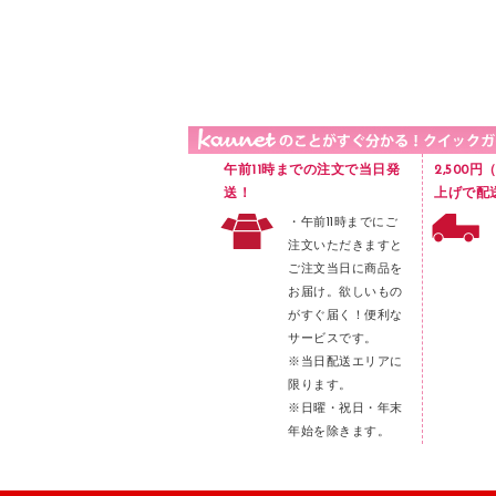
品）
液体のり
カードケース
印章用品
Ｚ式ファイル
レタートレー
３０穴リフィル・３０穴インデックス
レターケース
２穴リフィル・２穴インデックス
ラベル類
午前11時までの注文で当日発
2,500
メンディングテープ
送！
上げで配
・午前11時までにご
メッシュケース／ペンケース
注文いただきますと
フロアケース
ご注文当日に商品を
お届け。欲しいもの
ブックエンド／ブックスタンド
がすぐ届く！便利な
ファスナーつづり紐
サービスです。
パンチ
※当日配送エリアに
限ります。
はさみ
※日曜・祝日・年末
デスクマット
年始を除きます。
デスクトレー