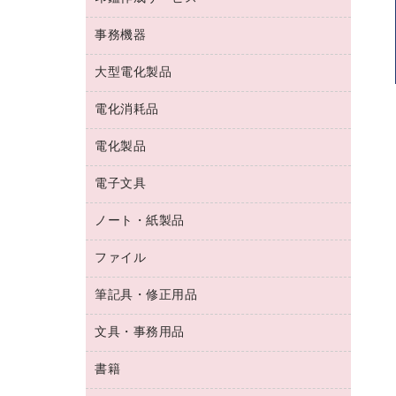
コーヒーメーカー・備品
ゴム印（フリーサイズ印）作成サービス
工場用品
洗濯用洗剤
カウネットスタンプ作成サービス
インスタントコーヒー
事務機器
印鑑作成サービス
結束用品
消臭・芳香剤
お茶備品
大型電化製品
大型シュレッダー（共配）
園芸用品
殺虫剤
医薬部外品
レーザーポインター
ペット用品
飲食用消耗品
電化消耗品
冷蔵庫・キッチン・調理家電
ラミネートフィルム
飲食雑貨用品
テレビ・ＡＶ機器
電化製品
電球・蛍光灯
ラミネータ
ペーパータオル
乾電池・充電池
タイムレコーダー
電子文具
掃除機・クリーナー
ハンドソープ・石鹸
フィルム・カメラ用品
タイムカード
空調・季節家電
トイレ用品
ノート・紙製品
電卓
デスクライト
シュレッダ
その他電化製品
トイレ用洗剤
ラベルライター
アルバム
ファイル
封筒
ＯＨＰ用品
キッチン・調理家電
トイレットペーパー
ラベルテープ
懐中電灯・ライト
粘着メモ
ＯＡタップ／延長コード
筆記具・修正用品
名刺整理用品
ティッシュペーパー
その他電子文具
伝票
ＡＶ機器・アクセサリー
板目表紙・綴込表紙
ダストボックス
文具・事務用品
万年筆
典礼用品
背幅が伸びるファイル
タオル・アメニティ用品
筆ペン
帳簿
書籍
輪ゴム
統一伝票用ファイル
その他雑貨
消しゴム
慶弔用品