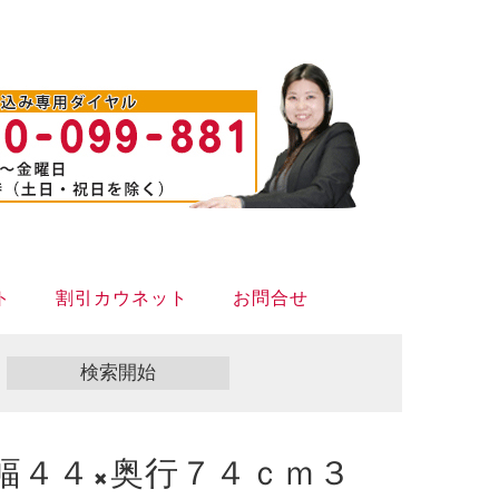
ト
割引カウネット
お問合せ
幅４４×奥行７４ｃｍ３