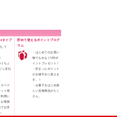
4タイプ
貯めて使えるポイントプログ
ラム
関して
・はじめてのお買い
み
物でもれなく100ポ
ゆうちょ
イントプレゼント！
ビニ支払
・貯まったポイント
がお値引きに使えま
し
す。！
トカード
・お菓子をはじめ楽
ネット発
しい交換商品がたく
ご利用い
さん。
。お客様
法でお支
い。