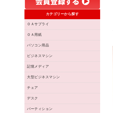
カテゴリーから探す
ＯＡサプライ
ＯＡ用紙
互換インクカートリッジ
リサイクルトナー（リターン方式）
パソコン用品
名刺用紙
リサイクルトナー（プール方式）
帳票用紙／フォーム用紙
ビジネスマシン
パソコン周辺機器
リサイクルインクカートリッジ
ワープロ用紙
各種ケーブル
プリンタ用リボン
記憶メディア
電話機
ラベル用紙
マウスパッド
ファクシミリトナー
レーザープリンタ／複合機
プロッター用紙
大型ビジネスマシン
ブルーレイディスク
マウス
トナーカートリッジ
メモリーカード
ファクシミリ用紙
ＤＶＤ
パソコンバッグ／収納用品
チェア
プリンタ
コピートナー
プロジェクタ
ハガキ用紙
ＣＤ－ＲＷ
パソコンアクセサリー
インクカートリッジ
ファクシミリ
デスク
応接イス・ベンチ
その他コピー用紙・プリンタ用紙
ＣＤ－Ｒ
ネットワーク／ＬＡＮ機器
パソコン本体
ミーティングチェア
コピー用紙
メディア収納用品
パーティション
ミーティングテーブル
ネットワーク／ＬＡＮアクセサリー