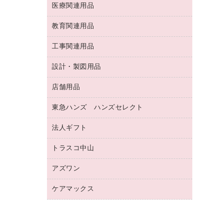
両面テープ
収納保存用品
医療関連用品
パソコンソフト
スリッパ・サンダル・シューズ
修正液・修正ペン
額縁
名札
持ち出しファイル
スポーツ・レジャー用品
修正テープ
教育関連用品
保健用品
各種用紙
保管・整理用品
レターファイル
ゴミ袋
蛍光マーカー
使い捨て手袋
ルーズリーフ
壁面／足元収納
工事関連用品
教育関連用品
リングファイル
キッチン用品
鉛筆
感染症対策用品
バインダーノート
文書保存箱
プレゼン用ファイル
食品添加物製品
設計・製図用品
工事関連用品
マーキングペン（油性）
介護用品
ノート
備品／小物ケース
フラットファイル
屋外用品
マーキングペン（水性）
医療関連用品
店舗用品
設計・製図用品
透明テープ 事務用
フォルダー
ホワイトボード用マーカー
感染症対策用品（食品・飲料・食添製
電話台
東急ハンズ ハンズセレクト
店舗運営用品
ファイルボックス
品）
ボールペン用替芯
接着用品
陳列什器
パイプ式ファイル
法人ギフト
東急ハンズ
ボールペン（油性）
製本用品
紙手提げ袋
その他ファイル
ボールペン（ゲルインク）
トラスコ中山
高島屋
針なしステープラー
レジ・ポリ袋
コンピュータ用ファイル
シャープペンシル用替芯
カウネットギフト
紙めくり
ディスプレイ用品
アズワン
建築・作業用品
クリヤーホルダー
シャープペンシル
高島屋（食品・飲料）
裁断機
サイン・看板用品
研究・環境管理用品
クリヤーブック（差替式）
ケアマックス
医療・介護用品（食品・飲料・食添製
カウネットギフト（食品・飲料）
結束・とじ込み用品
カウンター／お会計用品
品）
クリヤーブック（固定式）
医療・介護用品（食品・飲料・食添製
掲示用品
ＰＯＰ用品
研究・環境管理用品
クリップボード