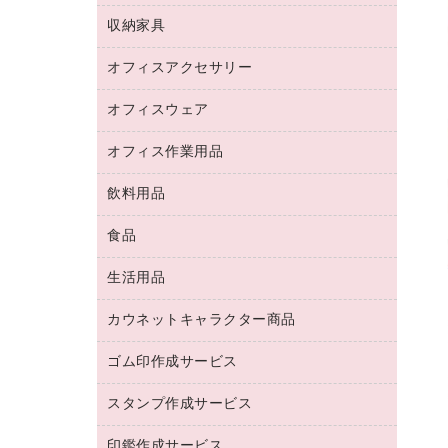
デジタルカメラ
オフィスチェア
インクジェットプリンタ用紙
デスク
セキュリティ用品
収納家具
ホワイトボード・黒板
スキャナー
カウンター
スマートフォン／モバイル周辺機器
パーティション
コピー機
オフィスアクセサリー
保管庫・書庫
キーボード／テンキー
インクジェットプリンタ／複合機
金庫
オフィスウェア
オフィスアクセサリー
ＵＳＢハブ／ＵＳＢアクセサリー
ＵＳＢメモリ
ロッカー・下駄箱
ＯＡフィルター
オフィス作業用品
医療・介護・ワーキングウェア
その他収納
ＯＡクリーナー／エアダスター
ブラウス・シャツ
飲料用品
養生用品
ＬＡＮケーブル
アウター
防災用品
食品
緑茶飲料
ＨＤＤ／ＳＳＤ
防災用備蓄食品・飲料
茶葉・インスタント
ディスプレイモニター
生活用品
食品
台車・脚立
紅茶・バラエティ飲料
菓子
倉庫収納用品
カウネットキャラクター商品
浴室用品
レギュラーコーヒー
作業用手袋
台所用洗剤
ミルク・シュガー
ゴム印作成サービス
カウネットキャラクター商品
作業用雑貨
掃除用品
ミネラルウォーター
スタンプ作成サービス
ゴム印作成サービス
梱包用品
掃除用洗剤
ソフトドリンク
ゴム印（一行印）作成サービス
梱包用テープ
洗濯用品
印鑑作成サービス
シヤチハタスタンプ作成サービス