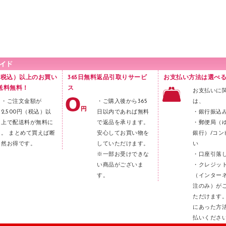
円（税込）以上のお買い
365日無料返品引取りサービ
お支払い方法は選べる
送料無料！
ス
お支払いに
・ご注文金額が
・ご購入後から365
は、
2,500円（税込）以
日以内であれば無料
・銀行振込
上で配送料が無料に
で返品を承ります。
・郵便局（
。 まとめて買えば断
安心してお買い物を
銀行）/コン
然お得です。
していただけます。
い
※一部お受けできな
・口座引落
い商品がございま
・クレジッ
す。
（インター
注のみ）が
ただけます
にあった方
払いくださ