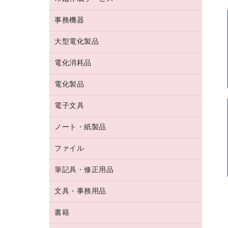
コーヒーメーカー・備品
ゴム印（フリーサイズ印）作成サービス
工場用品
洗濯用洗剤
カウネットスタンプ作成サービス
インスタントコーヒー
事務機器
印鑑作成サービス
結束用品
消臭・芳香剤
お茶備品
大型電化製品
大型シュレッダー（共配）
園芸用品
殺虫剤
医薬部外品
レーザーポインター
ペット用品
飲食用消耗品
電化消耗品
冷蔵庫・キッチン・調理家電
ラミネートフィルム
飲食雑貨用品
テレビ・ＡＶ機器
電化製品
電球・蛍光灯
ラミネータ
ペーパータオル
乾電池・充電池
タイムレコーダー
電子文具
掃除機・クリーナー
ハンドソープ・石鹸
フィルム・カメラ用品
タイムカード
空調・季節家電
トイレ用品
ノート・紙製品
電卓
デスクライト
シュレッダ
その他電化製品
トイレ用洗剤
ラベルライター
アルバム
ファイル
封筒
ＯＨＰ用品
キッチン・調理家電
トイレットペーパー
ラベルテープ
懐中電灯・ライト
粘着メモ
ＯＡタップ／延長コード
筆記具・修正用品
名刺整理用品
ティッシュペーパー
その他電子文具
伝票
ＡＶ機器・アクセサリー
板目表紙・綴込表紙
ダストボックス
文具・事務用品
万年筆
典礼用品
背幅が伸びるファイル
タオル・アメニティ用品
筆ペン
帳簿
書籍
輪ゴム
統一伝票用ファイル
その他雑貨
消しゴム
慶弔用品