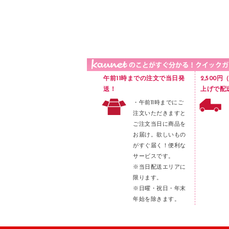
品）
液体のり
カードケース
印章用品
Ｚ式ファイル
レタートレー
３０穴リフィル・３０穴インデックス
レターケース
２穴リフィル・２穴インデックス
ラベル類
午前11時までの注文で当日発
2,500
メンディングテープ
送！
上げで配
・午前11時までにご
メッシュケース／ペンケース
注文いただきますと
フロアケース
ご注文当日に商品を
お届け。欲しいもの
ブックエンド／ブックスタンド
がすぐ届く！便利な
ファスナーつづり紐
サービスです。
パンチ
※当日配送エリアに
限ります。
はさみ
※日曜・祝日・年末
デスクマット
年始を除きます。
デスクトレー