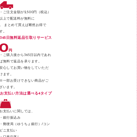
ファスナーつづり紐
パンチ
・ご注文金額が2,500円（税込）
以上で配送料が無料に
はさみ
。 まとめて買えば断然お得で
デスクマット
す。
365日無料返品引取りサービス
デスクトレー
テープのり
・ご購入後から365日以内であれ
テープカッター
ば無料で返品を承ります。
安心してお買い物をしていただ
その他文具
けます。
セロハンテープ
※一部お受けできない商品がご
ざいます。
スプレーのり クリーナー
お支払い方法は選べる4タイプ
ステープル針
ステープラー本体
お支払いに関しては、
スティックのり
・銀行振込み
・郵便局（ゆうちょ銀行）/コン
クリップ
ビニ支払い
カッター