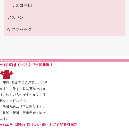
その他ファイル
ボールペン（ゲルインク）
トラスコ中山
高島屋
針なしステープラー
レジ・ポリ袋
コンピュータ用ファイル
シャープペンシル用替芯
カウネットギフト
紙めくり
ディスプレイ用品
アズワン
建築・作業用品
クリヤーホルダー
シャープペンシル
高島屋（食品・飲料）
裁断機
サイン・看板用品
研究・環境管理用品
クリヤーブック（差替式）
ケアマックス
医療・介護用品（食品・飲料・食添製品）
カウネットギフト（食品・飲料）
結束・とじ込み用品
カウンター／お会計用品
クリヤーブック（固定式）
研究・環境管理用品
医療・介護用品（食品・飲料・食添製品）
掲示用品
ＰＯＰ用品
クリップボード
液体のり
カードケース
印章用品
Ｚ式ファイル
午前11時までの注文で当日発送！
レタートレー
３０穴リフィル・３０穴インデックス
レターケース
２穴リフィル・２穴インデックス
・午前11時までにご注文いただき
ラベル類
ますとご注文当日に商品をお届
け。欲しいものがすぐ届く！便
メンディングテープ
利なサービスです。
メッシュケース／ペンケース
※当日配送エリアに限ります。
※日曜・祝日・年末年始を除き
フロアケース
ます。
ブックエンド／ブックスタンド
2,500円（税込）以上のお買い上げで配送料無料！