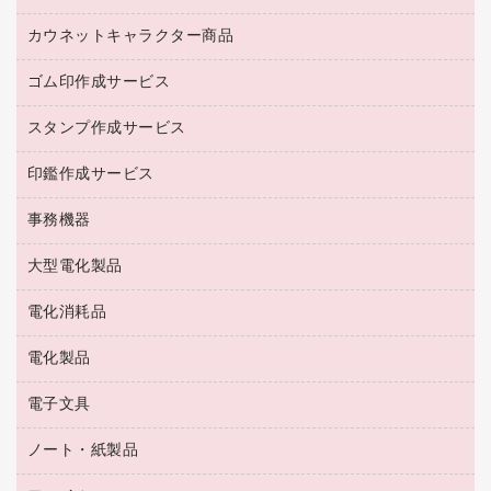
台車・脚立
紅茶・バラエティ飲料
菓子
倉庫収納用品
カウネットキャラクター商品
浴室用品
レギュラーコーヒー
作業用手袋
台所用洗剤
ミルク・シュガー
ゴム印作成サービス
カウネットキャラクター商品
作業用雑貨
掃除用品
ミネラルウォーター
スタンプ作成サービス
ゴム印作成サービス
梱包用品
掃除用洗剤
ソフトドリンク
ゴム印（一行印）作成サービス
梱包用テープ
洗濯用品
印鑑作成サービス
シヤチハタスタンプ作成サービス
コーヒーメーカー・備品
ゴム印（フリーサイズ印）作成サービス
工場用品
洗濯用洗剤
カウネットスタンプ作成サービス
インスタントコーヒー
事務機器
印鑑作成サービス
結束用品
消臭・芳香剤
お茶備品
大型電化製品
大型シュレッダー（共配）
園芸用品
殺虫剤
医薬部外品
レーザーポインター
ペット用品
飲食用消耗品
電化消耗品
冷蔵庫・キッチン・調理家電
ラミネートフィルム
飲食雑貨用品
テレビ・ＡＶ機器
電化製品
電球・蛍光灯
ラミネータ
ペーパータオル
乾電池・充電池
タイムレコーダー
電子文具
掃除機・クリーナー
ハンドソープ・石鹸
フィルム・カメラ用品
タイムカード
空調・季節家電
トイレ用品
ノート・紙製品
電卓
デスクライト
シュレッダ
その他電化製品
トイレ用洗剤
ラベルライター