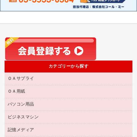
カテゴリーから探す
ＯＡサプライ
ＯＡ用紙
互換インクカートリッジ
リサイクルトナー（リターン方式）
パソコン用品
名刺用紙
リサイクルトナー（プール方式）
帳票用紙／フォーム用紙
ビジネスマシン
パソコン周辺機器
リサイクルインクカートリッジ
ワープロ用紙
各種ケーブル
プリンタ用リボン
記憶メディア
電話機
ラベル用紙
マウスパッド