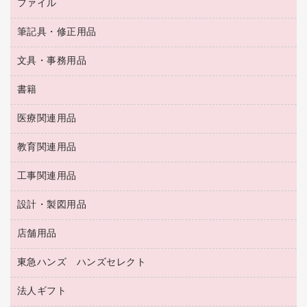
アルバム
ファイル
封筒
ＯＨＰ用品
キッチン・調理家電
トイレットペーパー
ラベルテープ
懐中電灯・ライト
粘着メモ
ＯＡタップ／延長コード
筆記具・修正用品
名刺整理用品
ティッシュペーパー
その他電子文具
伝票
ＡＶ機器・アクセサリー
板目表紙・綴込表紙
ダストボックス
文具・事務用品
万年筆
典礼用品
背幅が伸びるファイル
タオル・アメニティ用品
筆ペン
帳簿
書籍
輪ゴム
統一伝票用ファイル
その他雑貨
消しゴム
慶弔用品
両面テープ
収納保存用品
医療関連用品
パソコンソフト
スリッパ・サンダル・シューズ
修正液・修正ペン
額縁
名札
持ち出しファイル
スポーツ・レジャー用品
修正テープ
教育関連用品
保健用品
各種用紙
保管・整理用品
レターファイル
ゴミ袋
蛍光マーカー
使い捨て手袋
ルーズリーフ
壁面／足元収納
工事関連用品
教育関連用品
リングファイル
キッチン用品
鉛筆
感染症対策用品
バインダーノート
文書保存箱
プレゼン用ファイル
食品添加物製品
設計・製図用品
工事関連用品
マーキングペン（油性）
介護用品
ノート
備品／小物ケース
フラットファイル
屋外用品
マーキングペン（水性）
医療関連用品
店舗用品
設計・製図用品
透明テープ 事務用
フォルダー
ホワイトボード用マーカー
感染症対策用品（食品・飲料・食添製品）
電話台
東急ハンズ ハンズセレクト
店舗運営用品
ファイルボックス
ボールペン用替芯
接着用品
陳列什器
パイプ式ファイル
法人ギフト
東急ハンズ
ボールペン（油性）
製本用品
紙手提げ袋