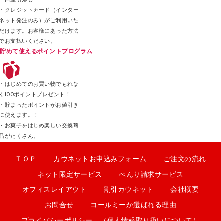
・口座引落し
・クレジットカード（インター
ネット発注のみ）がご利用いた
だけます。お客様にあった方法
でお支払いください。
貯めて使えるポイントプログラム
・はじめてのお買い物でもれな
く100ポイントプレゼント！
・貯まったポイントがお値引き
に使えます。！
・お菓子をはじめ楽しい交換商
品がたくさん。
ＴＯＰ
カウネットお申込みフォーム
ご注文の流れ
ネット限定サービス
べんり請求サービス
オフィスレイアウト
割引カウネット
会社概要
お問合せ
コールミーか選ばれる理由
プライバシーポリシー （個人情報取り扱いについて）