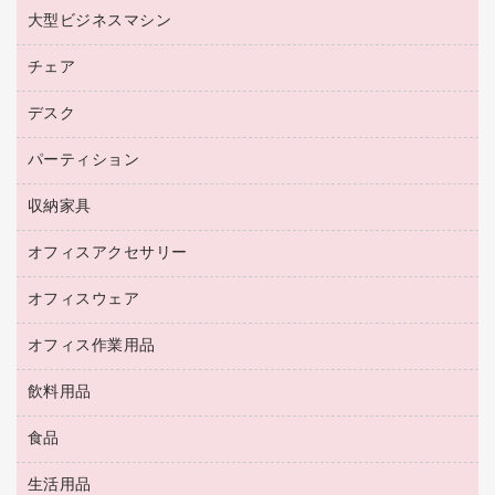
ファクシミリトナー
レーザープリンタ／複合機
プロッター用紙
大型ビジネスマシン
ブルーレイディスク
マウス
トナーカートリッジ
メモリーカード
ファクシミリ用紙
ＤＶＤ
パソコンバッグ／収納用品
チェア
プリンタ
コピートナー
プロジェクタ
ハガキ用紙
ＣＤ－ＲＷ
パソコンアクセサリー
インクカートリッジ
ファクシミリ
デスク
応接イス・ベンチ
その他コピー用紙・プリンタ用紙
ＣＤ－Ｒ
ネットワーク／ＬＡＮ機器
パソコン本体
ミーティングチェア
コピー用紙
メディア収納用品
パーティション
ミーティングテーブル
ネットワーク／ＬＡＮアクセサリー
デジタルカメラ
オフィスチェア
インクジェットプリンタ用紙
デスク
セキュリティ用品
収納家具
ホワイトボード・黒板
スキャナー
カウンター
スマートフォン／モバイル周辺機器
パーティション
コピー機
オフィスアクセサリー
保管庫・書庫
キーボード／テンキー
インクジェットプリンタ／複合機
金庫
オフィスウェア
オフィスアクセサリー
ＵＳＢハブ／ＵＳＢアクセサリー
ＵＳＢメモリ
ロッカー・下駄箱
ＯＡフィルター
オフィス作業用品
医療・介護・ワーキングウェア
その他収納
ＯＡクリーナー／エアダスター
ブラウス・シャツ
飲料用品
養生用品
ＬＡＮケーブル
アウター
防災用品
食品
緑茶飲料
ＨＤＤ／ＳＳＤ
防災用備蓄食品・飲料
茶葉・インスタント
ディスプレイモニター
生活用品
食品