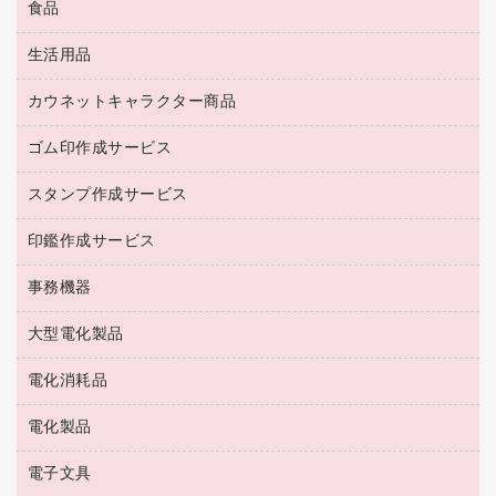
食品
緑茶飲料
ＨＤＤ／ＳＳＤ
防災用備蓄食品・飲料
茶葉・インスタント
ディスプレイモニター
生活用品
食品
台車・脚立
紅茶・バラエティ飲料
菓子
倉庫収納用品
カウネットキャラクター商品
浴室用品
レギュラーコーヒー
作業用手袋
台所用洗剤
ミルク・シュガー
ゴム印作成サービス
カウネットキャラクター商品
作業用雑貨
掃除用品
ミネラルウォーター
スタンプ作成サービス
ゴム印作成サービス
梱包用品
掃除用洗剤
ソフトドリンク
ゴム印（一行印）作成サービス
梱包用テープ
洗濯用品
印鑑作成サービス
シヤチハタスタンプ作成サービス
コーヒーメーカー・備品
ゴム印（フリーサイズ印）作成サービス
工場用品
洗濯用洗剤
カウネットスタンプ作成サービス
インスタントコーヒー
事務機器
印鑑作成サービス
結束用品
消臭・芳香剤
お茶備品
大型電化製品
大型シュレッダー（共配）
園芸用品
殺虫剤
医薬部外品
レーザーポインター
ペット用品
飲食用消耗品
電化消耗品
冷蔵庫・キッチン・調理家電
ラミネートフィルム
飲食雑貨用品
テレビ・ＡＶ機器
電化製品
電球・蛍光灯
ラミネータ
ペーパータオル
乾電池・充電池
タイムレコーダー
電子文具
掃除機・クリーナー
ハンドソープ・石鹸