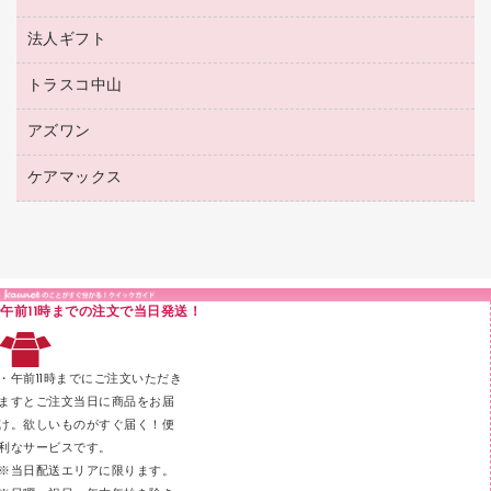
ボールペン用替芯
接着用品
陳列什器
パイプ式ファイル
法人ギフト
東急ハンズ
ボールペン（油性）
製本用品
紙手提げ袋
その他ファイル
ボールペン（ゲルインク）
トラスコ中山
高島屋
針なしステープラー
レジ・ポリ袋
コンピュータ用ファイル
シャープペンシル用替芯
カウネットギフト
紙めくり
ディスプレイ用品
アズワン
建築・作業用品
クリヤーホルダー
シャープペンシル
高島屋（食品・飲料）
裁断機
サイン・看板用品
研究・環境管理用品
クリヤーブック（差替式）
ケアマックス
医療・介護用品（食品・飲料・食添製品）
カウネットギフト（食品・飲料）
結束・とじ込み用品
カウンター／お会計用品
クリヤーブック（固定式）
研究・環境管理用品
医療・介護用品（食品・飲料・食添製品）
掲示用品
ＰＯＰ用品
クリップボード
液体のり
カードケース
印章用品
Ｚ式ファイル
午前11時までの注文で当日発送！
レタートレー
３０穴リフィル・３０穴インデックス
レターケース
２穴リフィル・２穴インデックス
・午前11時までにご注文いただき
ラベル類
ますとご注文当日に商品をお届
け。欲しいものがすぐ届く！便
メンディングテープ
利なサービスです。
メッシュケース／ペンケース
※当日配送エリアに限ります。