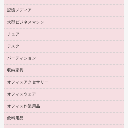
リサイクルインクカートリッジ
ワープロ用紙
各種ケーブル
プリンタ用リボン
記憶メディア
電話機
ラベル用紙
マウスパッド
ファクシミリトナー
レーザープリンタ／複合機
プロッター用紙
大型ビジネスマシン
ブルーレイディスク
マウス
トナーカートリッジ
メモリーカード
ファクシミリ用紙
ＤＶＤ
パソコンバッグ／収納用品
チェア
プリンタ
コピートナー
プロジェクタ
ハガキ用紙
ＣＤ－ＲＷ
パソコンアクセサリー
インクカートリッジ
ファクシミリ
デスク
応接イス・ベンチ
その他コピー用紙・プリンタ用紙
ＣＤ－Ｒ
ネットワーク／ＬＡＮ機器
パソコン本体
ミーティングチェア
コピー用紙
メディア収納用品
パーティション
ミーティングテーブル
ネットワーク／ＬＡＮアクセサリー
デジタルカメラ
オフィスチェア
インクジェットプリンタ用紙
デスク
セキュリティ用品
収納家具
ホワイトボード・黒板
スキャナー
カウンター
スマートフォン／モバイル周辺機器
パーティション
コピー機
オフィスアクセサリー
保管庫・書庫
キーボード／テンキー
インクジェットプリンタ／複合機
金庫
オフィスウェア
オフィスアクセサリー
ＵＳＢハブ／ＵＳＢアクセサリー
ＵＳＢメモリ
ロッカー・下駄箱
ＯＡフィルター
オフィス作業用品
医療・介護・ワーキングウェア
その他収納
ＯＡクリーナー／エアダスター
ブラウス・シャツ
飲料用品
養生用品
ＬＡＮケーブル
アウター
防災用品