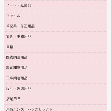
フィルム・カメラ用品
タイムカード
空調・季節家電
トイレ用品
ノート・紙製品
電卓
デスクライト
シュレッダ
その他電化製品
トイレ用洗剤
ラベルライター
アルバム
ファイル
封筒
ＯＨＰ用品
キッチン・調理家電
トイレットペーパー
ラベルテープ
懐中電灯・ライト
粘着メモ
ＯＡタップ／延長コード
筆記具・修正用品
名刺整理用品
ティッシュペーパー
その他電子文具
伝票
ＡＶ機器・アクセサリー
板目表紙・綴込表紙
ダストボックス
文具・事務用品
万年筆
典礼用品
背幅が伸びるファイル
タオル・アメニティ用品
筆ペン
帳簿
書籍
輪ゴム
統一伝票用ファイル
その他雑貨
消しゴム
慶弔用品
両面テープ
収納保存用品
医療関連用品
パソコンソフト
スリッパ・サンダル・シューズ
修正液・修正ペン
額縁
名札
持ち出しファイル
スポーツ・レジャー用品
修正テープ
教育関連用品
保健用品
各種用紙
保管・整理用品
レターファイル
ゴミ袋
蛍光マーカー
使い捨て手袋
ルーズリーフ
壁面／足元収納
工事関連用品
教育関連用品
リングファイル
キッチン用品
鉛筆
感染症対策用品
バインダーノート
文書保存箱
プレゼン用ファイル
食品添加物製品
設計・製図用品
工事関連用品
マーキングペン（油性）
介護用品
ノート
備品／小物ケース
フラットファイル
屋外用品
マーキングペン（水性）
医療関連用品
店舗用品
設計・製図用品
透明テープ 事務用
フォルダー
ホワイトボード用マーカー
感染症対策用品（食品・飲料・食添製品）
電話台
東急ハンズ ハンズセレクト
店舗運営用品
ファイルボックス