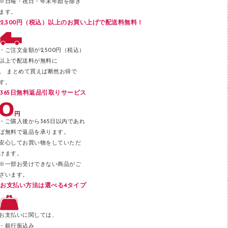
※日曜・祝日・年末年始を除き
フロアケース
ます。
ブックエンド／ブックスタンド
2,500円（税込）以上のお買い上げで配送料無料！
ファスナーつづり紐
パンチ
・ご注文金額が2,500円（税込）
以上で配送料が無料に
はさみ
。 まとめて買えば断然お得で
デスクマット
す。
365日無料返品引取りサービス
デスクトレー
テープのり
・ご購入後から365日以内であれ
テープカッター
ば無料で返品を承ります。
安心してお買い物をしていただ
その他文具
けます。
セロハンテープ
※一部お受けできない商品がご
ざいます。
スプレーのり クリーナー
お支払い方法は選べる4タイプ
ステープル針
ステープラー本体
お支払いに関しては、
スティックのり
・銀行振込み