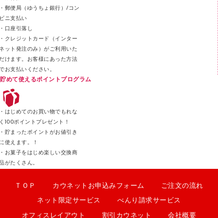
・郵便局（ゆうちょ銀行）/コン
クリップ
ビニ支払い
カッター
・口座引落し
・クレジットカード（インター
ネット発注のみ）がご利用いた
だけます。お客様にあった方法
でお支払いください。
貯めて使えるポイントプログラム
・はじめてのお買い物でもれな
く100ポイントプレゼント！
・貯まったポイントがお値引き
に使えます。！
・お菓子をはじめ楽しい交換商
品がたくさん。
ＴＯＰ
カウネットお申込みフォーム
ご注文の流れ
ネット限定サービス
べんり請求サービス
オフィスレイアウト
割引カウネット
会社概要