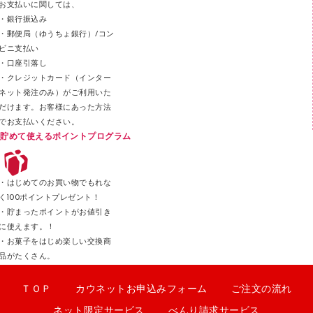
お支払いに関しては、
スティックのり
・銀行振込み
・郵便局（ゆうちょ銀行）/コン
クリップ
ビニ支払い
カッター
・口座引落し
・クレジットカード（インター
ネット発注のみ）がご利用いた
だけます。お客様にあった方法
でお支払いください。
貯めて使えるポイントプログラム
・はじめてのお買い物でもれな
く100ポイントプレゼント！
・貯まったポイントがお値引き
に使えます。！
・お菓子をはじめ楽しい交換商
品がたくさん。
ＴＯＰ
カウネットお申込みフォーム
ご注文の流れ
ネット限定サービス
べんり請求サービス