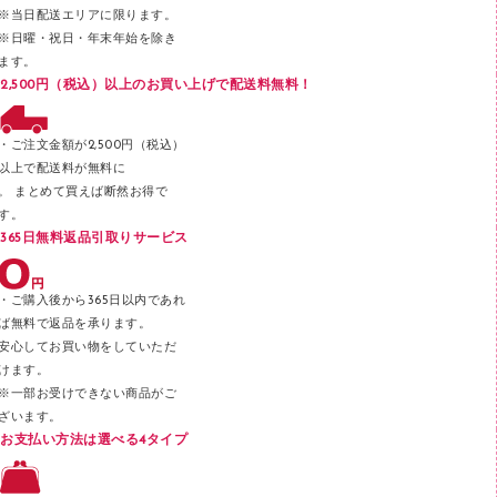
メッシュケース／ペンケース
※当日配送エリアに限ります。
※日曜・祝日・年末年始を除き
フロアケース
ます。
ブックエンド／ブックスタンド
2,500円（税込）以上のお買い上げで配送料無料！
ファスナーつづり紐
パンチ
・ご注文金額が2,500円（税込）
以上で配送料が無料に
はさみ
。 まとめて買えば断然お得で
デスクマット
す。
365日無料返品引取りサービス
デスクトレー
テープのり
・ご購入後から365日以内であれ
テープカッター
ば無料で返品を承ります。
安心してお買い物をしていただ
その他文具
けます。
セロハンテープ
※一部お受けできない商品がご
ざいます。
スプレーのり クリーナー
お支払い方法は選べる4タイプ
ステープル針
ステープラー本体