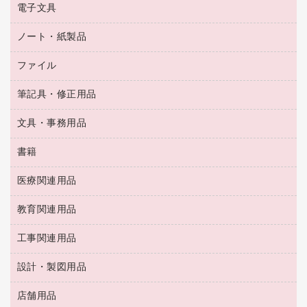
乾電池・充電池
タイムレコーダー
電子文具
掃除機・クリーナー
ハンドソープ・石鹸
フィルム・カメラ用品
タイムカード
空調・季節家電
トイレ用品
ノート・紙製品
電卓
デスクライト
シュレッダ
その他電化製品
トイレ用洗剤
ラベルライター
アルバム
ファイル
封筒
ＯＨＰ用品
キッチン・調理家電
トイレットペーパー
ラベルテープ
懐中電灯・ライト
粘着メモ
ＯＡタップ／延長コード
筆記具・修正用品
名刺整理用品
ティッシュペーパー
その他電子文具
伝票
ＡＶ機器・アクセサリー
板目表紙・綴込表紙
ダストボックス
文具・事務用品
万年筆
典礼用品
背幅が伸びるファイル
タオル・アメニティ用品
筆ペン
帳簿
書籍
輪ゴム
統一伝票用ファイル
その他雑貨
消しゴム
慶弔用品
両面テープ
収納保存用品
医療関連用品
パソコンソフト
スリッパ・サンダル・シューズ
修正液・修正ペン
額縁
名札
持ち出しファイル
スポーツ・レジャー用品
修正テープ
教育関連用品
保健用品
各種用紙
保管・整理用品
レターファイル
ゴミ袋
蛍光マーカー
使い捨て手袋
ルーズリーフ
壁面／足元収納
工事関連用品
教育関連用品
リングファイル
キッチン用品
鉛筆
感染症対策用品
バインダーノート
文書保存箱
プレゼン用ファイル
食品添加物製品
設計・製図用品
工事関連用品
マーキングペン（油性）
介護用品
ノート
備品／小物ケース
フラットファイル
屋外用品
マーキングペン（水性）
医療関連用品
店舗用品
設計・製図用品
透明テープ 事務用