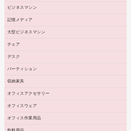
リサイクルトナー（プール方式）
帳票用紙／フォーム用紙
ビジネスマシン
パソコン周辺機器
リサイクルインクカートリッジ
ワープロ用紙
各種ケーブル
プリンタ用リボン
記憶メディア
電話機
ラベル用紙
マウスパッド
ファクシミリトナー
レーザープリンタ／複合機
プロッター用紙
大型ビジネスマシン
ブルーレイディスク
マウス
トナーカートリッジ
メモリーカード
ファクシミリ用紙
ＤＶＤ
パソコンバッグ／収納用品
チェア
プリンタ
コピートナー
プロジェクタ
ハガキ用紙
ＣＤ－ＲＷ
パソコンアクセサリー
インクカートリッジ
ファクシミリ
デスク
応接イス・ベンチ
その他コピー用紙・プリンタ用紙
ＣＤ－Ｒ
ネットワーク／ＬＡＮ機器
パソコン本体
ミーティングチェア
コピー用紙
メディア収納用品
パーティション
ミーティングテーブル
ネットワーク／ＬＡＮアクセサリー
デジタルカメラ
オフィスチェア
インクジェットプリンタ用紙
デスク
セキュリティ用品
収納家具
ホワイトボード・黒板
スキャナー
カウンター
スマートフォン／モバイル周辺機器
パーティション
コピー機
オフィスアクセサリー
保管庫・書庫
キーボード／テンキー
インクジェットプリンタ／複合機
金庫
オフィスウェア
オフィスアクセサリー
ＵＳＢハブ／ＵＳＢアクセサリー
ＵＳＢメモリ
ロッカー・下駄箱
ＯＡフィルター
オフィス作業用品
医療・介護・ワーキングウェア
その他収納
ＯＡクリーナー／エアダスター
ブラウス・シャツ
飲料用品
養生用品