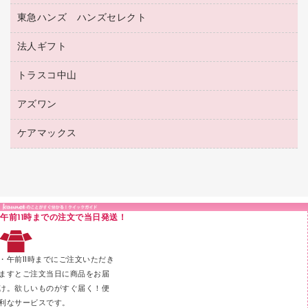
フォルダー
ホワイトボード用マーカー
感染症対策用品（食品・飲料・食添製品）
電話台
東急ハンズ ハンズセレクト
店舗運営用品
ファイルボックス
ボールペン用替芯
接着用品
陳列什器
パイプ式ファイル
法人ギフト
東急ハンズ
ボールペン（油性）
製本用品
紙手提げ袋
その他ファイル
ボールペン（ゲルインク）
トラスコ中山
高島屋
針なしステープラー
レジ・ポリ袋
コンピュータ用ファイル
シャープペンシル用替芯
カウネットギフト
紙めくり
ディスプレイ用品
アズワン
建築・作業用品
クリヤーホルダー
シャープペンシル
高島屋（食品・飲料）
裁断機
サイン・看板用品
研究・環境管理用品
クリヤーブック（差替式）
ケアマックス
医療・介護用品（食品・飲料・食添製品）
カウネットギフト（食品・飲料）
結束・とじ込み用品
カウンター／お会計用品
クリヤーブック（固定式）
研究・環境管理用品
医療・介護用品（食品・飲料・食添製品）
掲示用品
ＰＯＰ用品
クリップボード
液体のり
カードケース
印章用品
Ｚ式ファイル
午前11時までの注文で当日発送！
レタートレー
３０穴リフィル・３０穴インデックス
レターケース
２穴リフィル・２穴インデックス
・午前11時までにご注文いただき
ラベル類
ますとご注文当日に商品をお届
け。欲しいものがすぐ届く！便
メンディングテープ
利なサービスです。