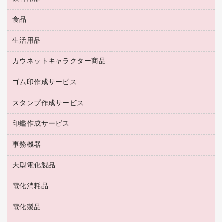
ＬＡＮケーブル
アウター
防災用品
食品
緑茶飲料
ＨＤＤ／ＳＳＤ
防災用備蓄食品・飲料
茶葉・インスタント
ディスプレイモニター
生活用品
食品
台車・脚立
紅茶・バラエティ飲料
菓子
倉庫収納用品
カウネットキャラクター商品
浴室用品
レギュラーコーヒー
作業用手袋
台所用洗剤
ミルク・シュガー
ゴム印作成サービス
カウネットキャラクター商品
作業用雑貨
掃除用品
ミネラルウォーター
スタンプ作成サービス
ゴム印作成サービス
梱包用品
掃除用洗剤
ソフトドリンク
ゴム印（一行印）作成サービス
梱包用テープ
洗濯用品
印鑑作成サービス
シヤチハタスタンプ作成サービス
コーヒーメーカー・備品
ゴム印（フリーサイズ印）作成サービス
工場用品
洗濯用洗剤
カウネットスタンプ作成サービス
インスタントコーヒー
事務機器
印鑑作成サービス
結束用品
消臭・芳香剤
お茶備品
大型電化製品
大型シュレッダー（共配）
園芸用品
殺虫剤
医薬部外品
レーザーポインター
ペット用品
飲食用消耗品
電化消耗品
冷蔵庫・キッチン・調理家電
ラミネートフィルム
飲食雑貨用品
テレビ・ＡＶ機器
電化製品
電球・蛍光灯
ラミネータ
ペーパータオル