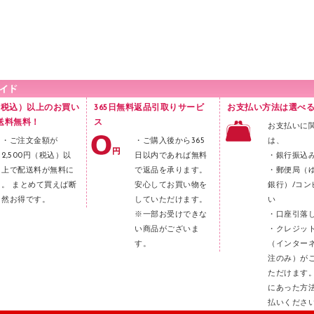
円（税込）以上のお買い
365日無料返品引取りサービ
お支払い方法は選べる
送料無料！
ス
お支払いに
・ご注文金額が
・ご購入後から365
は、
2,500円（税込）以
日以内であれば無料
・銀行振込
上で配送料が無料に
で返品を承ります。
・郵便局（
。 まとめて買えば断
安心してお買い物を
銀行）/コン
然お得です。
していただけます。
い
※一部お受けできな
・口座引落
い商品がございま
・クレジッ
す。
（インター
注のみ）が
ただけます
にあった方
払いくださ