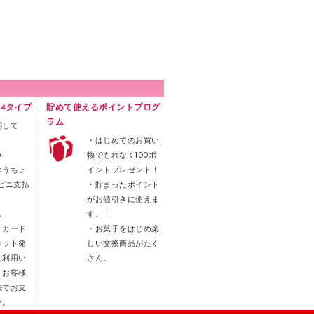
4タイプ
貯めて使えるポイントプログ
ラム
関して
・はじめてのお買い
み
物でもれなく100ポ
ゆうちょ
イントプレゼント！
ビニ支払
・貯まったポイント
がお値引きに使えま
し
す。！
トカード
・お菓子をはじめ楽
ネット発
しい交換商品がたく
ご利用い
さん。
。お客様
法でお支
い。