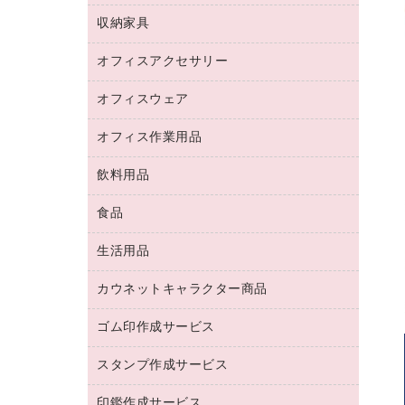
デジタルカメラ
オフィスチェア
インクジェットプリンタ用紙
デスク
セキュリティ用品
収納家具
ホワイトボード・黒板
スキャナー
カウンター
スマートフォン／モバイル周辺機器
パーティション
コピー機
オフィスアクセサリー
保管庫・書庫
キーボード／テンキー
インクジェットプリンタ／複合機
金庫
オフィスウェア
オフィスアクセサリー
ＵＳＢハブ／ＵＳＢアクセサリー
ＵＳＢメモリ
ロッカー・下駄箱
ＯＡフィルター
オフィス作業用品
医療・介護・ワーキングウェア
その他収納
ＯＡクリーナー／エアダスター
ブラウス・シャツ
飲料用品
養生用品
ＬＡＮケーブル
アウター
防災用品
食品
緑茶飲料
ＨＤＤ／ＳＳＤ
防災用備蓄食品・飲料
茶葉・インスタント
ディスプレイモニター
生活用品
食品
台車・脚立
紅茶・バラエティ飲料
菓子
倉庫収納用品
カウネットキャラクター商品
浴室用品
レギュラーコーヒー
作業用手袋
台所用洗剤
ミルク・シュガー
ゴム印作成サービス
カウネットキャラクター商品
作業用雑貨
掃除用品
ミネラルウォーター
スタンプ作成サービス
ゴム印作成サービス
梱包用品
掃除用洗剤
ソフトドリンク
ゴム印（一行印）作成サービス
梱包用テープ
洗濯用品
印鑑作成サービス
シヤチハタスタンプ作成サービス