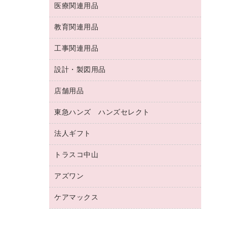
両面テープ
収納保存用品
医療関連用品
パソコンソフト
スリッパ・サンダル・シューズ
修正液・修正ペン
額縁
名札
持ち出しファイル
スポーツ・レジャー用品
修正テープ
教育関連用品
保健用品
各種用紙
保管・整理用品
レターファイル
ゴミ袋
蛍光マーカー
使い捨て手袋
ルーズリーフ
壁面／足元収納
工事関連用品
教育関連用品
リングファイル
キッチン用品
鉛筆
感染症対策用品
バインダーノート
文書保存箱
プレゼン用ファイル
食品添加物製品
設計・製図用品
工事関連用品
マーキングペン（油性）
介護用品
ノート
備品／小物ケース
フラットファイル
屋外用品
マーキングペン（水性）
医療関連用品
店舗用品
設計・製図用品
透明テープ 事務用
フォルダー
ホワイトボード用マーカー
感染症対策用品（食品・飲料・食添製
電話台
東急ハンズ ハンズセレクト
店舗運営用品
ファイルボックス
品）
ボールペン用替芯
接着用品
陳列什器
パイプ式ファイル
法人ギフト
東急ハンズ
ボールペン（油性）
製本用品
紙手提げ袋
その他ファイル
ボールペン（ゲルインク）
トラスコ中山
高島屋
針なしステープラー
レジ・ポリ袋
コンピュータ用ファイル
シャープペンシル用替芯
カウネットギフト
紙めくり
ディスプレイ用品
アズワン
建築・作業用品
クリヤーホルダー
シャープペンシル
高島屋（食品・飲料）
裁断機
サイン・看板用品
研究・環境管理用品
クリヤーブック（差替式）
ケアマックス
医療・介護用品（食品・飲料・食添製
カウネットギフト（食品・飲料）
結束・とじ込み用品
カウンター／お会計用品
品）
クリヤーブック（固定式）
医療・介護用品（食品・飲料・食添製
掲示用品
ＰＯＰ用品
研究・環境管理用品
クリップボード