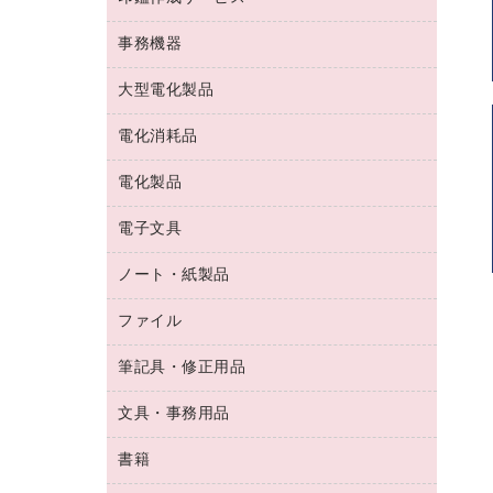
コーヒーメーカー・備品
ゴム印（フリーサイズ印）作成サービス
工場用品
洗濯用洗剤
カウネットスタンプ作成サービス
インスタントコーヒー
事務機器
印鑑作成サービス
結束用品
消臭・芳香剤
お茶備品
大型電化製品
大型シュレッダー（共配）
園芸用品
殺虫剤
医薬部外品
レーザーポインター
ペット用品
飲食用消耗品
電化消耗品
冷蔵庫・キッチン・調理家電
ラミネートフィルム
飲食雑貨用品
テレビ・ＡＶ機器
電化製品
電球・蛍光灯
ラミネータ
ペーパータオル
乾電池・充電池
タイムレコーダー
電子文具
掃除機・クリーナー
ハンドソープ・石鹸
フィルム・カメラ用品
タイムカード
空調・季節家電
トイレ用品
ノート・紙製品
電卓
デスクライト
シュレッダ
その他電化製品
トイレ用洗剤
ラベルライター
アルバム
ファイル
封筒
ＯＨＰ用品
キッチン・調理家電
トイレットペーパー
ラベルテープ
懐中電灯・ライト
粘着メモ
ＯＡタップ／延長コード
筆記具・修正用品
名刺整理用品
ティッシュペーパー
その他電子文具
伝票
ＡＶ機器・アクセサリー
板目表紙・綴込表紙
ダストボックス
文具・事務用品
万年筆
典礼用品
背幅が伸びるファイル
タオル・アメニティ用品
筆ペン
帳簿
書籍
輪ゴム
統一伝票用ファイル
その他雑貨
消しゴム
慶弔用品