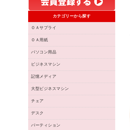
カテゴリーから探す
ＯＡサプライ
ＯＡ用紙
互換インクカートリッジ
リサイクルトナー（リターン方式）
パソコン用品
名刺用紙
リサイクルトナー（プール方式）
帳票用紙／フォーム用紙
ビジネスマシン
パソコン周辺機器
リサイクルインクカートリッジ
ワープロ用紙
各種ケーブル
プリンタ用リボン
記憶メディア
電話機
ラベル用紙
マウスパッド
ファクシミリトナー
レーザープリンタ／複合機
プロッター用紙
大型ビジネスマシン
ブルーレイディスク
マウス
トナーカートリッジ
メモリーカード
ファクシミリ用紙
ＤＶＤ
パソコンバッグ／収納用品
チェア
プリンタ
コピートナー
プロジェクタ
ハガキ用紙
ＣＤ－ＲＷ
パソコンアクセサリー
インクカートリッジ
ファクシミリ
デスク
応接イス・ベンチ
その他コピー用紙・プリンタ用紙
ＣＤ－Ｒ
ネットワーク／ＬＡＮ機器
パソコン本体
ミーティングチェア
コピー用紙
メディア収納用品
パーティション
ミーティングテーブル
ネットワーク／ＬＡＮアクセサリー