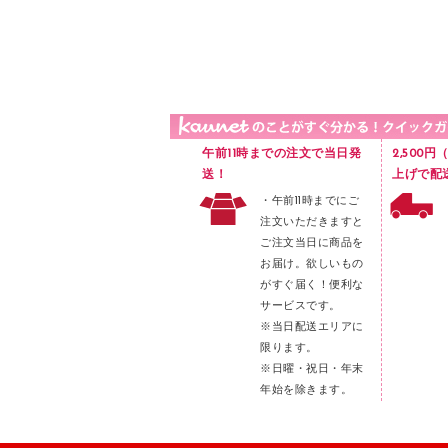
品）
液体のり
カードケース
印章用品
Ｚ式ファイル
レタートレー
３０穴リフィル・３０穴インデックス
レターケース
２穴リフィル・２穴インデックス
ラベル類
午前11時までの注文で当日発
2,500
メンディングテープ
送！
上げで配
・午前11時までにご
メッシュケース／ペンケース
注文いただきますと
フロアケース
ご注文当日に商品を
お届け。欲しいもの
ブックエンド／ブックスタンド
がすぐ届く！便利な
ファスナーつづり紐
サービスです。
パンチ
※当日配送エリアに
限ります。
はさみ
※日曜・祝日・年末
デスクマット
年始を除きます。
デスクトレー