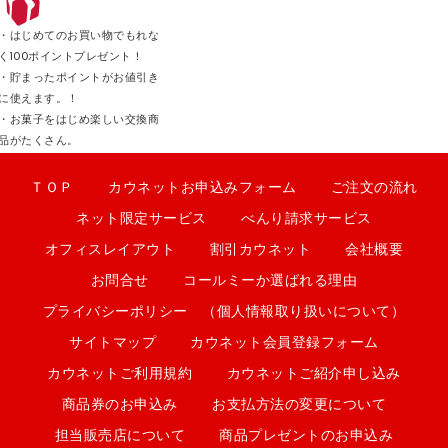
・はじめてのお買い物でもれな
く100ポイントプレゼント！
・貯まったポイントがお値引き
に使えます。！
・お菓子をはじめ楽しい交換商
品がたくさん。
ＴＯＰ
カウネットお申込みフォーム
ご注文の流れ
ネット限定サービス
べんり請求サービス
オフィスレイアウト
割引カウネット
会社概要
お問合せ
コールミーか選ばれる理由
プライバシーポリシー （個人情報取り扱いについて）
サイトマップ
カウネット会員登録フォーム
カウネットご利用規約
カウネットご紹介申し込み
商品券のお申込み
お支払方法の変更について
担当販売店について
商品プレゼントのお申込み