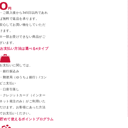
テープのり
・ご購入後から365日以内であれ
テープカッター
ば無料で返品を承ります。
安心してお買い物をしていただ
その他文具
けます。
セロハンテープ
※一部お受けできない商品がご
ざいます。
スプレーのり クリーナー
お支払い方法は選べる4タイプ
ステープル針
ステープラー本体
お支払いに関しては、
スティックのり
・銀行振込み
・郵便局（ゆうちょ銀行）/コン
クリップ
ビニ支払い
カッター
・口座引落し
・クレジットカード（インター
ネット発注のみ）がご利用いた
だけます。お客様にあった方法
でお支払いください。
貯めて使えるポイントプログラム