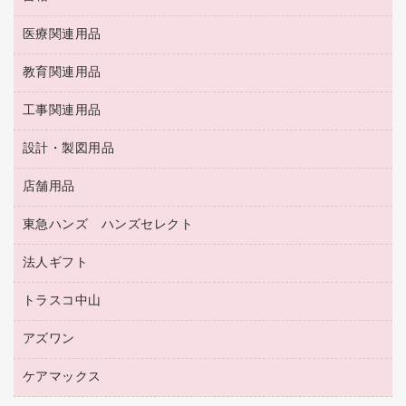
統一伝票用ファイル
その他雑貨
消しゴム
慶弔用品
両面テープ
収納保存用品
医療関連用品
パソコンソフト
スリッパ・サンダル・シューズ
修正液・修正ペン
額縁
名札
持ち出しファイル
スポーツ・レジャー用品
修正テープ
教育関連用品
保健用品
各種用紙
保管・整理用品
レターファイル
ゴミ袋
蛍光マーカー
使い捨て手袋
ルーズリーフ
壁面／足元収納
工事関連用品
教育関連用品
リングファイル
キッチン用品
鉛筆
感染症対策用品
バインダーノート
文書保存箱
プレゼン用ファイル
食品添加物製品
設計・製図用品
工事関連用品
マーキングペン（油性）
介護用品
ノート
備品／小物ケース
フラットファイル
屋外用品
マーキングペン（水性）
医療関連用品
店舗用品
設計・製図用品
透明テープ 事務用
フォルダー
ホワイトボード用マーカー
感染症対策用品（食品・飲料・食添製品）
電話台
東急ハンズ ハンズセレクト
店舗運営用品
ファイルボックス
ボールペン用替芯
接着用品
陳列什器
パイプ式ファイル
法人ギフト
東急ハンズ
ボールペン（油性）
製本用品
紙手提げ袋
その他ファイル
ボールペン（ゲルインク）
トラスコ中山
高島屋
針なしステープラー
レジ・ポリ袋
コンピュータ用ファイル
シャープペンシル用替芯
カウネットギフト
紙めくり
ディスプレイ用品
アズワン
建築・作業用品
クリヤーホルダー
シャープペンシル
高島屋（食品・飲料）
裁断機
サイン・看板用品
研究・環境管理用品
クリヤーブック（差替式）
ケアマックス
医療・介護用品（食品・飲料・食添製品）
カウネットギフト（食品・飲料）
結束・とじ込み用品
カウンター／お会計用品
クリヤーブック（固定式）
研究・環境管理用品