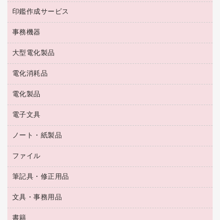
ソフトドリンク
ゴム印（一行印）作成サービス
梱包用テープ
洗濯用品
印鑑作成サービス
シヤチハタスタンプ作成サービス
コーヒーメーカー・備品
ゴム印（フリーサイズ印）作成サービス
工場用品
洗濯用洗剤
カウネットスタンプ作成サービス
インスタントコーヒー
事務機器
印鑑作成サービス
結束用品
消臭・芳香剤
お茶備品
大型電化製品
大型シュレッダー（共配）
園芸用品
殺虫剤
医薬部外品
レーザーポインター
ペット用品
飲食用消耗品
電化消耗品
冷蔵庫・キッチン・調理家電
ラミネートフィルム
飲食雑貨用品
テレビ・ＡＶ機器
電化製品
電球・蛍光灯
ラミネータ
ペーパータオル
乾電池・充電池
タイムレコーダー
電子文具
掃除機・クリーナー
ハンドソープ・石鹸
フィルム・カメラ用品
タイムカード
空調・季節家電
トイレ用品
ノート・紙製品
電卓
デスクライト
シュレッダ
その他電化製品
トイレ用洗剤
ラベルライター
アルバム
ファイル
封筒
ＯＨＰ用品
キッチン・調理家電
トイレットペーパー
ラベルテープ
懐中電灯・ライト
粘着メモ
ＯＡタップ／延長コード
筆記具・修正用品
名刺整理用品
ティッシュペーパー
その他電子文具
伝票
ＡＶ機器・アクセサリー
板目表紙・綴込表紙
ダストボックス
文具・事務用品
万年筆
典礼用品
背幅が伸びるファイル
タオル・アメニティ用品
筆ペン
帳簿
書籍
輪ゴム