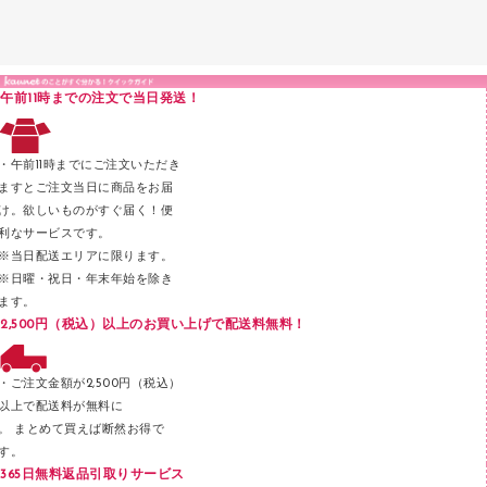
医療・介護用品（食品・飲料・食添製品）
掲示用品
ＰＯＰ用品
クリップボード
液体のり
カードケース
印章用品
Ｚ式ファイル
午前11時までの注文で当日発送！
レタートレー
３０穴リフィル・３０穴インデックス
レターケース
２穴リフィル・２穴インデックス
・午前11時までにご注文いただき
ラベル類
ますとご注文当日に商品をお届
け。欲しいものがすぐ届く！便
メンディングテープ
利なサービスです。
メッシュケース／ペンケース
※当日配送エリアに限ります。
※日曜・祝日・年末年始を除き
フロアケース
ます。
ブックエンド／ブックスタンド
2,500円（税込）以上のお買い上げで配送料無料！
ファスナーつづり紐
パンチ
・ご注文金額が2,500円（税込）
以上で配送料が無料に
はさみ
。 まとめて買えば断然お得で
デスクマット
す。
365日無料返品引取りサービス
デスクトレー