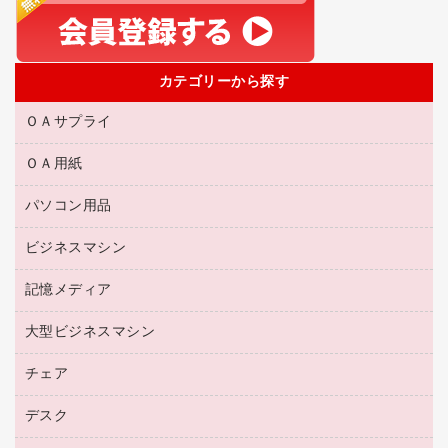
カテゴリーから探す
ＯＡサプライ
ＯＡ用紙
互換インクカートリッジ
リサイクルトナー（リターン方式）
パソコン用品
名刺用紙
リサイクルトナー（プール方式）
帳票用紙／フォーム用紙
ビジネスマシン
パソコン周辺機器
リサイクルインクカートリッジ
ワープロ用紙
各種ケーブル
プリンタ用リボン
記憶メディア
電話機
ラベル用紙
マウスパッド
ファクシミリトナー
レーザープリンタ／複合機
プロッター用紙
大型ビジネスマシン
ブルーレイディスク
マウス
トナーカートリッジ
メモリーカード
ファクシミリ用紙
ＤＶＤ
パソコンバッグ／収納用品
チェア
プリンタ
コピートナー
プロジェクタ
ハガキ用紙
ＣＤ－ＲＷ
パソコンアクセサリー
インクカートリッジ
ファクシミリ
デスク
応接イス・ベンチ
その他コピー用紙・プリンタ用紙
ＣＤ－Ｒ
ネットワーク／ＬＡＮ機器
パソコン本体
ミーティングチェア