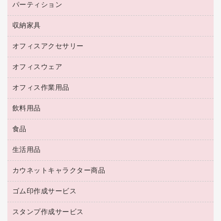
コピー用紙
メディア収納用品
パーティション
ミーティングテーブル
ネットワーク／ＬＡＮアクセサリー
デジタルカメラ
オフィスチェア
インクジェットプリンタ用紙
デスク
セキュリティ用品
収納家具
ホワイトボード・黒板
スキャナー
カウンター
スマートフォン／モバイル周辺機器
パーティション
コピー機
オフィスアクセサリー
保管庫・書庫
キーボード／テンキー
インクジェットプリンタ／複合機
金庫
オフィスウェア
オフィスアクセサリー
ＵＳＢハブ／ＵＳＢアクセサリー
ＵＳＢメモリ
ロッカー・下駄箱
ＯＡフィルター
オフィス作業用品
医療・介護・ワーキングウェア
その他収納
ＯＡクリーナー／エアダスター
ブラウス・シャツ
飲料用品
養生用品
ＬＡＮケーブル
アウター
防災用品
食品
緑茶飲料
ＨＤＤ／ＳＳＤ
防災用備蓄食品・飲料
茶葉・インスタント
ディスプレイモニター
生活用品
食品
台車・脚立
紅茶・バラエティ飲料
菓子
倉庫収納用品
カウネットキャラクター商品
浴室用品
レギュラーコーヒー
作業用手袋
台所用洗剤
ミルク・シュガー
ゴム印作成サービス
カウネットキャラクター商品
作業用雑貨
掃除用品
ミネラルウォーター
スタンプ作成サービス
ゴム印作成サービス
梱包用品
掃除用洗剤