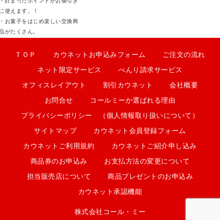
・貯まったポイントがお値引き
に使えます。！
・お菓子をはじめ楽しい交換商
品がたくさん。
ＴＯＰ
カウネットお申込みフォーム
ご注文の流れ
ネット限定サービス
べんり請求サービス
オフィスレイアウト
割引カウネット
会社概要
お問合せ
コールミーか選ばれる理由
プライバシーポリシー （個人情報取り扱いについて）
サイトマップ
カウネット会員登録フォーム
カウネットご利用規約
カウネットご紹介申し込み
商品券のお申込み
お支払方法の変更について
担当販売店について
商品プレゼントのお申込み
カウネット承認機能
株式会社コール・ミー