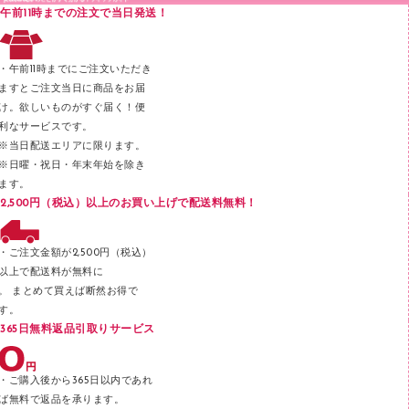
Ｚ式ファイル
午前11時までの注文で当日発送！
レタートレー
３０穴リフィル・３０穴インデックス
レターケース
２穴リフィル・２穴インデックス
・午前11時までにご注文いただき
ラベル類
ますとご注文当日に商品をお届
け。欲しいものがすぐ届く！便
メンディングテープ
利なサービスです。
メッシュケース／ペンケース
※当日配送エリアに限ります。
※日曜・祝日・年末年始を除き
フロアケース
ます。
ブックエンド／ブックスタンド
2,500円（税込）以上のお買い上げで配送料無料！
ファスナーつづり紐
パンチ
・ご注文金額が2,500円（税込）
以上で配送料が無料に
はさみ
。 まとめて買えば断然お得で
デスクマット
す。
365日無料返品引取りサービス
デスクトレー
テープのり
・ご購入後から365日以内であれ
テープカッター
ば無料で返品を承ります。