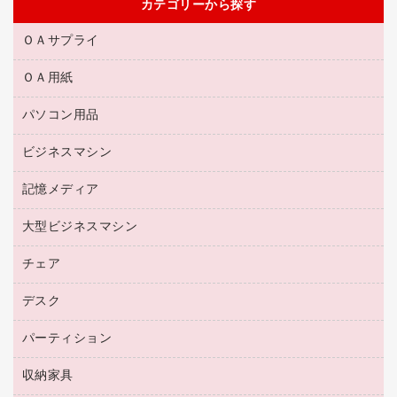
カテゴリーから探す
ＯＡサプライ
ＯＡ用紙
互換インクカートリッジ
リサイクルトナー（リターン方式）
パソコン用品
名刺用紙
リサイクルトナー（プール方式）
帳票用紙／フォーム用紙
ビジネスマシン
パソコン周辺機器
リサイクルインクカートリッジ
ワープロ用紙
各種ケーブル
プリンタ用リボン
記憶メディア
電話機
ラベル用紙
マウスパッド
ファクシミリトナー
レーザープリンタ／複合機
プロッター用紙
大型ビジネスマシン
ブルーレイディスク
マウス
トナーカートリッジ
メモリーカード
ファクシミリ用紙
ＤＶＤ
パソコンバッグ／収納用品
チェア
プリンタ
コピートナー
プロジェクタ
ハガキ用紙
ＣＤ－ＲＷ
パソコンアクセサリー
インクカートリッジ
ファクシミリ
デスク
応接イス・ベンチ
その他コピー用紙・プリンタ用紙
ＣＤ－Ｒ
ネットワーク／ＬＡＮ機器
パソコン本体
ミーティングチェア
コピー用紙
メディア収納用品
パーティション
ミーティングテーブル
ネットワーク／ＬＡＮアクセサリー
デジタルカメラ
オフィスチェア
インクジェットプリンタ用紙
デスク
セキュリティ用品
収納家具
ホワイトボード・黒板
スキャナー
カウンター