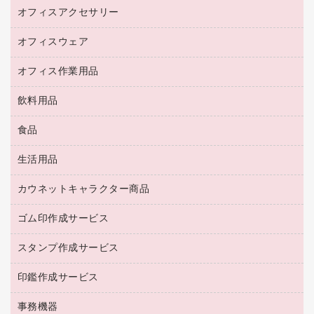
スマートフォン／モバイル周辺機器
パーティション
コピー機
オフィスアクセサリー
保管庫・書庫
キーボード／テンキー
インクジェットプリンタ／複合機
金庫
オフィスウェア
オフィスアクセサリー
ＵＳＢハブ／ＵＳＢアクセサリー
ＵＳＢメモリ
ロッカー・下駄箱
ＯＡフィルター
オフィス作業用品
医療・介護・ワーキングウェア
その他収納
ＯＡクリーナー／エアダスター
ブラウス・シャツ
飲料用品
養生用品
ＬＡＮケーブル
アウター
防災用品
食品
緑茶飲料
ＨＤＤ／ＳＳＤ
防災用備蓄食品・飲料
茶葉・インスタント
ディスプレイモニター
生活用品
食品
台車・脚立
紅茶・バラエティ飲料
菓子
倉庫収納用品
カウネットキャラクター商品
浴室用品
レギュラーコーヒー
作業用手袋
台所用洗剤
ミルク・シュガー
ゴム印作成サービス
カウネットキャラクター商品
作業用雑貨
掃除用品
ミネラルウォーター
スタンプ作成サービス
ゴム印作成サービス
梱包用品
掃除用洗剤
ソフトドリンク
ゴム印（一行印）作成サービス
梱包用テープ
洗濯用品
印鑑作成サービス
シヤチハタスタンプ作成サービス
コーヒーメーカー・備品
ゴム印（フリーサイズ印）作成サービス
工場用品
洗濯用洗剤
カウネットスタンプ作成サービス
インスタントコーヒー
事務機器
印鑑作成サービス