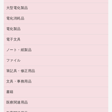
結束用品
消臭・芳香剤
お茶備品
大型電化製品
大型シュレッダー（共配）
園芸用品
殺虫剤
医薬部外品
レーザーポインター
ペット用品
飲食用消耗品
電化消耗品
冷蔵庫・キッチン・調理家電
ラミネートフィルム
飲食雑貨用品
テレビ・ＡＶ機器
電化製品
電球・蛍光灯
ラミネータ
ペーパータオル
乾電池・充電池
タイムレコーダー
電子文具
掃除機・クリーナー
ハンドソープ・石鹸
フィルム・カメラ用品
タイムカード
空調・季節家電
トイレ用品
ノート・紙製品
電卓
デスクライト
シュレッダ
その他電化製品
トイレ用洗剤
ラベルライター
アルバム
ファイル
封筒
ＯＨＰ用品
キッチン・調理家電
トイレットペーパー
ラベルテープ
懐中電灯・ライト
粘着メモ
ＯＡタップ／延長コード
筆記具・修正用品
名刺整理用品
ティッシュペーパー
その他電子文具
伝票
ＡＶ機器・アクセサリー
板目表紙・綴込表紙
ダストボックス
文具・事務用品
万年筆
典礼用品
背幅が伸びるファイル
タオル・アメニティ用品
筆ペン
帳簿
書籍
輪ゴム
統一伝票用ファイル
その他雑貨
消しゴム
慶弔用品
両面テープ
収納保存用品
医療関連用品
パソコンソフト
スリッパ・サンダル・シューズ
修正液・修正ペン
額縁
名札
持ち出しファイル
スポーツ・レジャー用品