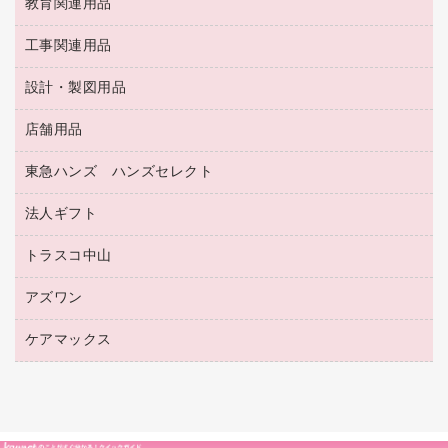
修正テープ
教育関連用品
保健用品
各種用紙
保管・整理用品
レターファイル
ゴミ袋
蛍光マーカー
使い捨て手袋
ルーズリーフ
壁面／足元収納
工事関連用品
教育関連用品
リングファイル
キッチン用品
鉛筆
感染症対策用品
バインダーノート
文書保存箱
プレゼン用ファイル
食品添加物製品
設計・製図用品
工事関連用品
マーキングペン（油性）
介護用品
ノート
備品／小物ケース
フラットファイル
屋外用品
マーキングペン（水性）
医療関連用品
店舗用品
設計・製図用品
透明テープ 事務用
フォルダー
ホワイトボード用マーカー
感染症対策用品（食品・飲料・食添製品）
電話台
東急ハンズ ハンズセレクト
店舗運営用品
ファイルボックス
ボールペン用替芯
接着用品
陳列什器
パイプ式ファイル
法人ギフト
東急ハンズ
ボールペン（油性）
製本用品
紙手提げ袋
その他ファイル
ボールペン（ゲルインク）
トラスコ中山
高島屋
針なしステープラー
レジ・ポリ袋
コンピュータ用ファイル
シャープペンシル用替芯
カウネットギフト
紙めくり
ディスプレイ用品
アズワン
建築・作業用品
クリヤーホルダー
シャープペンシル
高島屋（食品・飲料）
裁断機
サイン・看板用品
研究・環境管理用品
クリヤーブック（差替式）
ケアマックス
医療・介護用品（食品・飲料・食添製品）
カウネットギフト（食品・飲料）
結束・とじ込み用品
カウンター／お会計用品
クリヤーブック（固定式）
研究・環境管理用品
医療・介護用品（食品・飲料・食添製品）
掲示用品
ＰＯＰ用品
クリップボード
液体のり
カードケース
印章用品