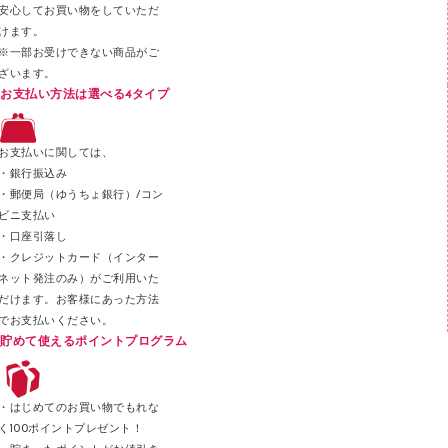
安心してお買い物をしていただ
その他文具
けます。
セロハンテープ
※一部お受けできない商品がご
ざいます。
スプレーのり クリーナー
お支払い方法は選べる4タイプ
ステープル針
ステープラー本体
お支払いに関しては、
スティックのり
・銀行振込み
・郵便局（ゆうちょ銀行）/コン
クリップ
ビニ支払い
カッター
・口座引落し
・クレジットカード（インター
ネット発注のみ）がご利用いた
だけます。お客様にあった方法
でお支払いください。
貯めて使えるポイントプログラム
・はじめてのお買い物でもれな
く100ポイントプレゼント！