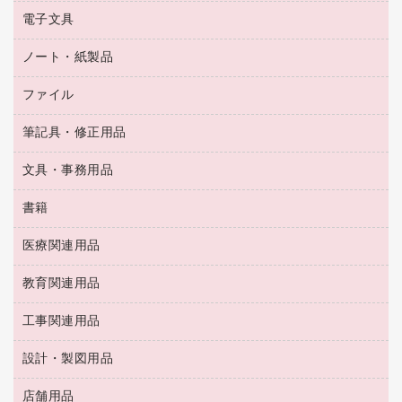
乾電池・充電池
タイムレコーダー
電子文具
掃除機・クリーナー
ハンドソープ・石鹸
フィルム・カメラ用品
タイムカード
空調・季節家電
トイレ用品
ノート・紙製品
電卓
デスクライト
シュレッダ
その他電化製品
トイレ用洗剤
ラベルライター
アルバム
ファイル
封筒
ＯＨＰ用品
キッチン・調理家電
トイレットペーパー
ラベルテープ
懐中電灯・ライト
粘着メモ
ＯＡタップ／延長コード
筆記具・修正用品
名刺整理用品
ティッシュペーパー
その他電子文具
伝票
ＡＶ機器・アクセサリー
板目表紙・綴込表紙
ダストボックス
文具・事務用品
万年筆
典礼用品
背幅が伸びるファイル
タオル・アメニティ用品
筆ペン
帳簿
書籍
輪ゴム
統一伝票用ファイル
その他雑貨
消しゴム
慶弔用品
両面テープ
収納保存用品
医療関連用品
パソコンソフト
スリッパ・サンダル・シューズ
修正液・修正ペン
額縁
名札
持ち出しファイル
スポーツ・レジャー用品
修正テープ
教育関連用品
保健用品
各種用紙
保管・整理用品
レターファイル
ゴミ袋
蛍光マーカー
使い捨て手袋
ルーズリーフ
壁面／足元収納
工事関連用品
教育関連用品
リングファイル
キッチン用品
鉛筆
感染症対策用品
バインダーノート
文書保存箱
プレゼン用ファイル
食品添加物製品
設計・製図用品
工事関連用品
マーキングペン（油性）
介護用品
ノート
備品／小物ケース
フラットファイル
屋外用品
マーキングペン（水性）
医療関連用品
店舗用品
設計・製図用品