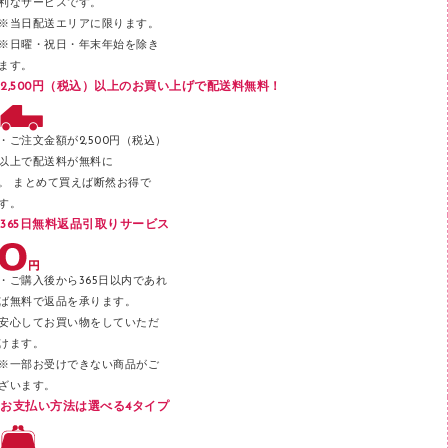
利なサービスです。
メッシュケース／ペンケース
※当日配送エリアに限ります。
※日曜・祝日・年末年始を除き
フロアケース
ます。
ブックエンド／ブックスタンド
2,500円（税込）以上のお買い上げで配送料無料！
ファスナーつづり紐
パンチ
・ご注文金額が2,500円（税込）
以上で配送料が無料に
はさみ
。 まとめて買えば断然お得で
デスクマット
す。
365日無料返品引取りサービス
デスクトレー
テープのり
・ご購入後から365日以内であれ
テープカッター
ば無料で返品を承ります。
安心してお買い物をしていただ
その他文具
けます。
セロハンテープ
※一部お受けできない商品がご
ざいます。
スプレーのり クリーナー
お支払い方法は選べる4タイプ
ステープル針