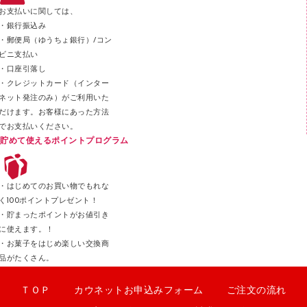
ステープラー本体
お支払いに関しては、
スティックのり
・銀行振込み
・郵便局（ゆうちょ銀行）/コン
クリップ
ビニ支払い
カッター
・口座引落し
・クレジットカード（インター
ネット発注のみ）がご利用いた
だけます。お客様にあった方法
でお支払いください。
貯めて使えるポイントプログラム
・はじめてのお買い物でもれな
く100ポイントプレゼント！
・貯まったポイントがお値引き
に使えます。！
・お菓子をはじめ楽しい交換商
品がたくさん。
ＴＯＰ
カウネットお申込みフォーム
ご注文の流れ