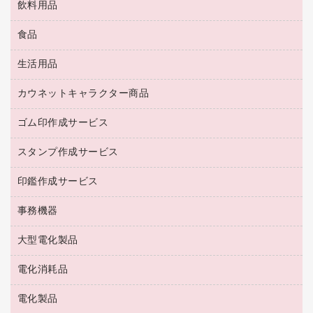
飲料用品
養生用品
ＬＡＮケーブル
アウター
防災用品
食品
緑茶飲料
ＨＤＤ／ＳＳＤ
防災用備蓄食品・飲料
茶葉・インスタント
ディスプレイモニター
生活用品
食品
台車・脚立
紅茶・バラエティ飲料
菓子
倉庫収納用品
カウネットキャラクター商品
浴室用品
レギュラーコーヒー
作業用手袋
台所用洗剤
ミルク・シュガー
ゴム印作成サービス
カウネットキャラクター商品
作業用雑貨
掃除用品
ミネラルウォーター
スタンプ作成サービス
ゴム印作成サービス
梱包用品
掃除用洗剤
ソフトドリンク
ゴム印（一行印）作成サービス
梱包用テープ
洗濯用品
印鑑作成サービス
シヤチハタスタンプ作成サービス
コーヒーメーカー・備品
ゴム印（フリーサイズ印）作成サービス
工場用品
洗濯用洗剤
カウネットスタンプ作成サービス
インスタントコーヒー
事務機器
印鑑作成サービス
結束用品
消臭・芳香剤
お茶備品
大型電化製品
大型シュレッダー（共配）
園芸用品
殺虫剤
医薬部外品
レーザーポインター
ペット用品
飲食用消耗品
電化消耗品
冷蔵庫・キッチン・調理家電
ラミネートフィルム
飲食雑貨用品
テレビ・ＡＶ機器
電化製品
電球・蛍光灯
ラミネータ
ペーパータオル