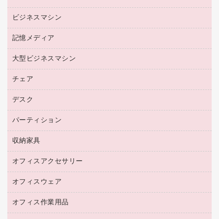
リサイクルトナー（プール方式）
帳票用紙／フォーム用紙
ビジネスマシン
パソコン周辺機器
リサイクルインクカートリッジ
ワープロ用紙
各種ケーブル
プリンタ用リボン
記憶メディア
電話機
ラベル用紙
マウスパッド
ファクシミリトナー
レーザープリンタ／複合機
プロッター用紙
大型ビジネスマシン
ブルーレイディスク
マウス
トナーカートリッジ
メモリーカード
ファクシミリ用紙
ＤＶＤ
パソコンバッグ／収納用品
チェア
プリンタ
コピートナー
プロジェクタ
ハガキ用紙
ＣＤ－ＲＷ
パソコンアクセサリー
インクカートリッジ
ファクシミリ
デスク
応接イス・ベンチ
その他コピー用紙・プリンタ用紙
ＣＤ－Ｒ
ネットワーク／ＬＡＮ機器
パソコン本体
ミーティングチェア
コピー用紙
メディア収納用品
パーティション
ミーティングテーブル
ネットワーク／ＬＡＮアクセサリー
デジタルカメラ
オフィスチェア
インクジェットプリンタ用紙
デスク
セキュリティ用品
収納家具
ホワイトボード・黒板
スキャナー
カウンター
スマートフォン／モバイル周辺機器
パーティション
コピー機
オフィスアクセサリー
保管庫・書庫
キーボード／テンキー
インクジェットプリンタ／複合機
金庫
オフィスウェア
オフィスアクセサリー
ＵＳＢハブ／ＵＳＢアクセサリー
ＵＳＢメモリ
ロッカー・下駄箱
ＯＡフィルター
オフィス作業用品
医療・介護・ワーキングウェア
その他収納
ＯＡクリーナー／エアダスター
ブラウス・シャツ