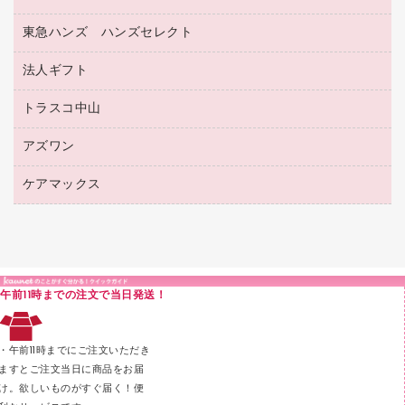
透明テープ 事務用
フォルダー
ホワイトボード用マーカー
感染症対策用品（食品・飲料・食添製品）
電話台
東急ハンズ ハンズセレクト
店舗運営用品
ファイルボックス
ボールペン用替芯
接着用品
陳列什器
パイプ式ファイル
法人ギフト
東急ハンズ
ボールペン（油性）
製本用品
紙手提げ袋
その他ファイル
ボールペン（ゲルインク）
トラスコ中山
高島屋
針なしステープラー
レジ・ポリ袋
コンピュータ用ファイル
シャープペンシル用替芯
カウネットギフト
紙めくり
ディスプレイ用品
アズワン
建築・作業用品
クリヤーホルダー
シャープペンシル
高島屋（食品・飲料）
裁断機
サイン・看板用品
研究・環境管理用品
クリヤーブック（差替式）
ケアマックス
医療・介護用品（食品・飲料・食添製品）
カウネットギフト（食品・飲料）
結束・とじ込み用品
カウンター／お会計用品
クリヤーブック（固定式）
研究・環境管理用品
医療・介護用品（食品・飲料・食添製品）
掲示用品
ＰＯＰ用品
クリップボード
液体のり
カードケース
印章用品
Ｚ式ファイル
午前11時までの注文で当日発送！
レタートレー
３０穴リフィル・３０穴インデックス
レターケース
２穴リフィル・２穴インデックス
・午前11時までにご注文いただき
ラベル類
ますとご注文当日に商品をお届
け。欲しいものがすぐ届く！便
メンディングテープ