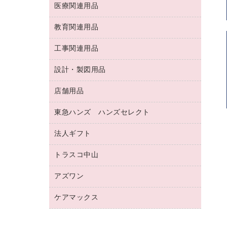
両面テープ
収納保存用品
医療関連用品
パソコンソフト
スリッパ・サンダル・シューズ
修正液・修正ペン
額縁
名札
持ち出しファイル
スポーツ・レジャー用品
修正テープ
教育関連用品
保健用品
各種用紙
保管・整理用品
レターファイル
ゴミ袋
蛍光マーカー
使い捨て手袋
ルーズリーフ
壁面／足元収納
工事関連用品
教育関連用品
リングファイル
キッチン用品
鉛筆
感染症対策用品
バインダーノート
文書保存箱
プレゼン用ファイル
食品添加物製品
設計・製図用品
工事関連用品
マーキングペン（油性）
介護用品
ノート
備品／小物ケース
フラットファイル
屋外用品
マーキングペン（水性）
医療関連用品
店舗用品
設計・製図用品
透明テープ 事務用
フォルダー
ホワイトボード用マーカー
感染症対策用品（食品・飲料・食添製
電話台
東急ハンズ ハンズセレクト
店舗運営用品
ファイルボックス
品）
ボールペン用替芯
接着用品
陳列什器
パイプ式ファイル
法人ギフト
東急ハンズ
ボールペン（油性）
製本用品
紙手提げ袋
その他ファイル
ボールペン（ゲルインク）
トラスコ中山
高島屋
針なしステープラー
レジ・ポリ袋
コンピュータ用ファイル
シャープペンシル用替芯
カウネットギフト
紙めくり
ディスプレイ用品
アズワン
建築・作業用品
クリヤーホルダー
シャープペンシル
高島屋（食品・飲料）
裁断機
サイン・看板用品
研究・環境管理用品
クリヤーブック（差替式）
ケアマックス
医療・介護用品（食品・飲料・食添製
カウネットギフト（食品・飲料）
結束・とじ込み用品
カウンター／お会計用品
品）
クリヤーブック（固定式）
医療・介護用品（食品・飲料・食添製
掲示用品
ＰＯＰ用品
研究・環境管理用品
クリップボード