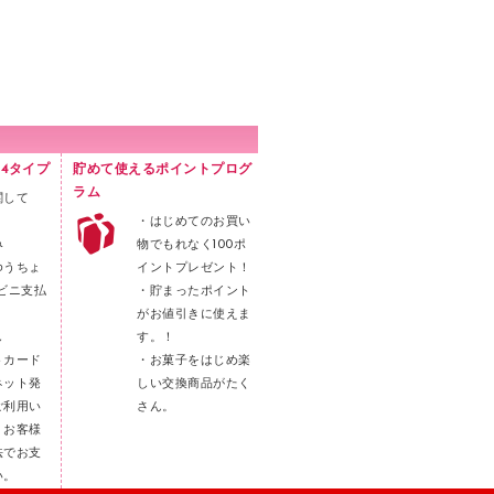
4タイプ
貯めて使えるポイントプログ
ラム
関して
・はじめてのお買い
み
物でもれなく100ポ
ゆうちょ
イントプレゼント！
ビニ支払
・貯まったポイント
がお値引きに使えま
し
す。！
トカード
・お菓子をはじめ楽
ネット発
しい交換商品がたく
ご利用い
さん。
。お客様
法でお支
い。