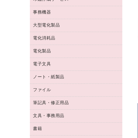
コーヒーメーカー・備品
ゴム印（フリーサイズ印）作成サービス
工場用品
洗濯用洗剤
カウネットスタンプ作成サービス
インスタントコーヒー
事務機器
印鑑作成サービス
結束用品
消臭・芳香剤
お茶備品
大型電化製品
大型シュレッダー（共配）
園芸用品
殺虫剤
医薬部外品
レーザーポインター
ペット用品
飲食用消耗品
電化消耗品
冷蔵庫・キッチン・調理家電
ラミネートフィルム
飲食雑貨用品
テレビ・ＡＶ機器
電化製品
電球・蛍光灯
ラミネータ
ペーパータオル
乾電池・充電池
タイムレコーダー
電子文具
掃除機・クリーナー
ハンドソープ・石鹸
フィルム・カメラ用品
タイムカード
空調・季節家電
トイレ用品
ノート・紙製品
電卓
デスクライト
シュレッダ
その他電化製品
トイレ用洗剤
ラベルライター
アルバム
ファイル
封筒
ＯＨＰ用品
キッチン・調理家電
トイレットペーパー
ラベルテープ
懐中電灯・ライト
粘着メモ
ＯＡタップ／延長コード
筆記具・修正用品
名刺整理用品
ティッシュペーパー
その他電子文具
伝票
ＡＶ機器・アクセサリー
板目表紙・綴込表紙
ダストボックス
文具・事務用品
万年筆
典礼用品
背幅が伸びるファイル
タオル・アメニティ用品
筆ペン
帳簿
書籍
輪ゴム
統一伝票用ファイル
その他雑貨
消しゴム
慶弔用品