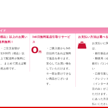
円（税込）以上のお買い
365日無料返品引取りサービ
お支払い方法は選べる
送料無料！
ス
お支払いに
・ご注文金額が
・ご購入後から365
は、
2,500円（税込）以
日以内であれば無料
・銀行振込
上で配送料が無料に
で返品を承ります。
・郵便局（
。 まとめて買えば断
安心してお買い物を
銀行）/コン
然お得です。
していただけます。
い
※一部お受けできな
・口座引落
い商品がございま
・クレジッ
す。
（インター
注のみ）が
ただけます
にあった方
払いくださ