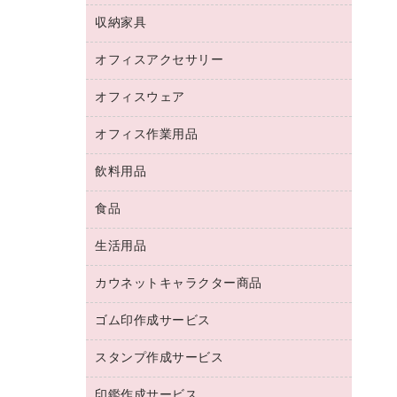
デジタルカメラ
オフィスチェア
インクジェットプリンタ用紙
デスク
セキュリティ用品
収納家具
ホワイトボード・黒板
スキャナー
カウンター
スマートフォン／モバイル周辺機器
パーティション
コピー機
オフィスアクセサリー
保管庫・書庫
キーボード／テンキー
インクジェットプリンタ／複合機
金庫
オフィスウェア
オフィスアクセサリー
ＵＳＢハブ／ＵＳＢアクセサリー
ＵＳＢメモリ
ロッカー・下駄箱
ＯＡフィルター
オフィス作業用品
医療・介護・ワーキングウェア
その他収納
ＯＡクリーナー／エアダスター
ブラウス・シャツ
飲料用品
養生用品
ＬＡＮケーブル
アウター
防災用品
食品
緑茶飲料
ＨＤＤ／ＳＳＤ
防災用備蓄食品・飲料
茶葉・インスタント
ディスプレイモニター
生活用品
食品
台車・脚立
紅茶・バラエティ飲料
菓子
倉庫収納用品
カウネットキャラクター商品
浴室用品
レギュラーコーヒー
作業用手袋
台所用洗剤
ミルク・シュガー
ゴム印作成サービス
カウネットキャラクター商品
作業用雑貨
掃除用品
ミネラルウォーター
スタンプ作成サービス
ゴム印作成サービス
梱包用品
掃除用洗剤
ソフトドリンク
ゴム印（一行印）作成サービス
梱包用テープ
洗濯用品
印鑑作成サービス
シヤチハタスタンプ作成サービス