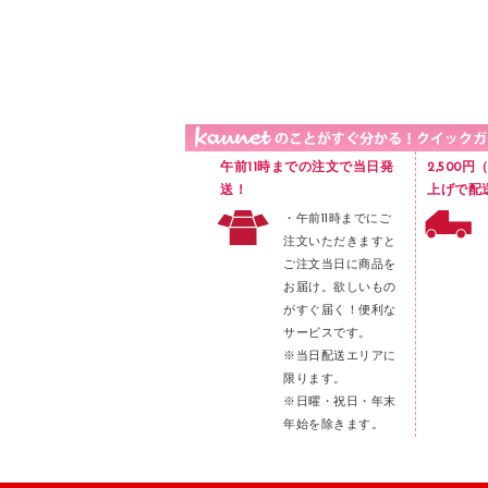
品）
液体のり
カードケース
印章用品
Ｚ式ファイル
レタートレー
３０穴リフィル・３０穴インデックス
レターケース
２穴リフィル・２穴インデックス
ラベル類
午前11時までの注文で当日発
2,500
メンディングテープ
送！
上げで配
・午前11時までにご
メッシュケース／ペンケース
注文いただきますと
フロアケース
ご注文当日に商品を
お届け。欲しいもの
ブックエンド／ブックスタンド
がすぐ届く！便利な
ファスナーつづり紐
サービスです。
パンチ
※当日配送エリアに
限ります。
はさみ
※日曜・祝日・年末
デスクマット
年始を除きます。
デスクトレー