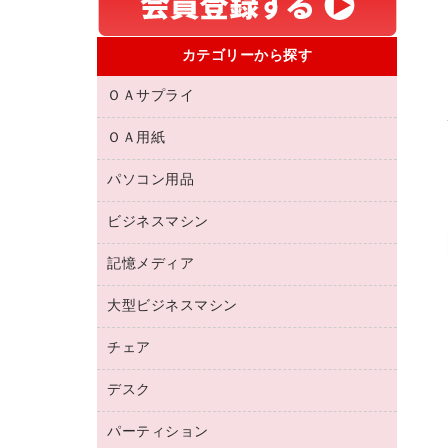
カテゴリーから探す
ＯＡサプライ
ＯＡ用紙
互換インクカートリッジ
リサイクルトナー（リターン方式）
パソコン用品
名刺用紙
リサイクルトナー（プール方式）
帳票用紙／フォーム用紙
ビジネスマシン
パソコン周辺機器
リサイクルインクカートリッジ
ワープロ用紙
各種ケーブル
プリンタ用リボン
記憶メディア
電話機
ラベル用紙
マウスパッド
ファクシミリトナー
レーザープリンタ／複合機
プロッター用紙
大型ビジネスマシン
ブルーレイディスク
マウス
トナーカートリッジ
メモリーカード
ファクシミリ用紙
ＤＶＤ
パソコンバッグ／収納用品
チェア
プリンタ
コピートナー
プロジェクタ
ハガキ用紙
ＣＤ－ＲＷ
パソコンアクセサリー
インクカートリッジ
ファクシミリ
デスク
応接イス・ベンチ
その他コピー用紙・プリンタ用紙
ＣＤ－Ｒ
ネットワーク／ＬＡＮ機器
パソコン本体
ミーティングチェア
コピー用紙
メディア収納用品
パーティション
ミーティングテーブル
ネットワーク／ＬＡＮアクセサリー