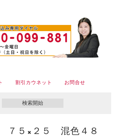
ト
割引カウネット
お問合せ
 ７５×２５ 混色４８