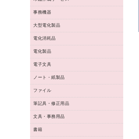
コーヒーメーカー・備品
ゴム印（フリーサイズ印）作成サービス
工場用品
洗濯用洗剤
カウネットスタンプ作成サービス
インスタントコーヒー
事務機器
印鑑作成サービス
結束用品
消臭・芳香剤
お茶備品
大型電化製品
大型シュレッダー（共配）
園芸用品
殺虫剤
医薬部外品
レーザーポインター
ペット用品
飲食用消耗品
電化消耗品
冷蔵庫・キッチン・調理家電
ラミネートフィルム
飲食雑貨用品
テレビ・ＡＶ機器
電化製品
電球・蛍光灯
ラミネータ
ペーパータオル
乾電池・充電池
タイムレコーダー
電子文具
掃除機・クリーナー
ハンドソープ・石鹸
フィルム・カメラ用品
タイムカード
空調・季節家電
トイレ用品
ノート・紙製品
電卓
デスクライト
シュレッダ
その他電化製品
トイレ用洗剤
ラベルライター
アルバム
ファイル
封筒
ＯＨＰ用品
キッチン・調理家電
トイレットペーパー
ラベルテープ
懐中電灯・ライト
粘着メモ
ＯＡタップ／延長コード
筆記具・修正用品
名刺整理用品
ティッシュペーパー
その他電子文具
伝票
ＡＶ機器・アクセサリー
板目表紙・綴込表紙
ダストボックス
文具・事務用品
万年筆
典礼用品
背幅が伸びるファイル
タオル・アメニティ用品
筆ペン
帳簿
書籍
輪ゴム
統一伝票用ファイル
その他雑貨
消しゴム
慶弔用品