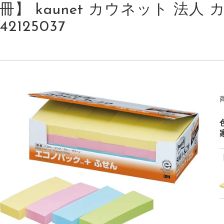
冊】 kaunet カウネット 法人 カ
42125037
家