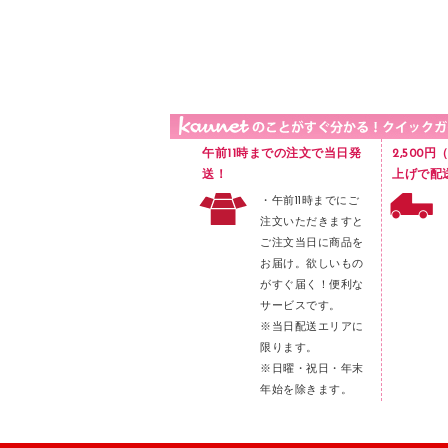
品）
液体のり
カードケース
印章用品
Ｚ式ファイル
レタートレー
３０穴リフィル・３０穴インデックス
レターケース
２穴リフィル・２穴インデックス
ラベル類
午前11時までの注文で当日発
2,500
メンディングテープ
送！
上げで配
・午前11時までにご
メッシュケース／ペンケース
注文いただきますと
フロアケース
ご注文当日に商品を
お届け。欲しいもの
ブックエンド／ブックスタンド
がすぐ届く！便利な
ファスナーつづり紐
サービスです。
パンチ
※当日配送エリアに
限ります。
はさみ
※日曜・祝日・年末
デスクマット
年始を除きます。
デスクトレー