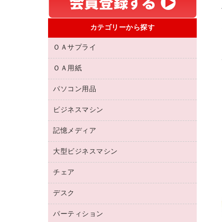
カテゴリーから探す
ＯＡサプライ
ＯＡ用紙
互換インクカートリッジ
リサイクルトナー（リターン方式）
パソコン用品
名刺用紙
リサイクルトナー（プール方式）
帳票用紙／フォーム用紙
ビジネスマシン
パソコン周辺機器
リサイクルインクカートリッジ
ワープロ用紙
各種ケーブル
プリンタ用リボン
記憶メディア
電話機
ラベル用紙
マウスパッド
ファクシミリトナー
レーザープリンタ／複合機
プロッター用紙
大型ビジネスマシン
ブルーレイディスク
マウス
トナーカートリッジ
メモリーカード
ファクシミリ用紙
ＤＶＤ
パソコンバッグ／収納用品
チェア
プリンタ
コピートナー
プロジェクタ
ハガキ用紙
ＣＤ－ＲＷ
パソコンアクセサリー
インクカートリッジ
ファクシミリ
デスク
応接イス・ベンチ
その他コピー用紙・プリンタ用紙
ＣＤ－Ｒ
ネットワーク／ＬＡＮ機器
パソコン本体
ミーティングチェア
コピー用紙
メディア収納用品
パーティション
ミーティングテーブル
ネットワーク／ＬＡＮアクセサリー