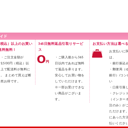
円（税込）以上のお買い
365日無料返品引取りサービ
お支払い方法は選べる
送料無料！
ス
お支払いに
・ご注文金額が
・ご購入後から365
は、
2,500円（税込）以
日以内であれば無料
・銀行振込
上で配送料が無料に
で返品を承ります。
・郵便局（
。 まとめて買えば断
安心してお買い物を
銀行）/コン
然お得です。
していただけます。
い
※一部お受けできな
・口座引落
い商品がございま
・クレジッ
す。
（インター
注のみ）が
ただけます
にあった方
払いくださ