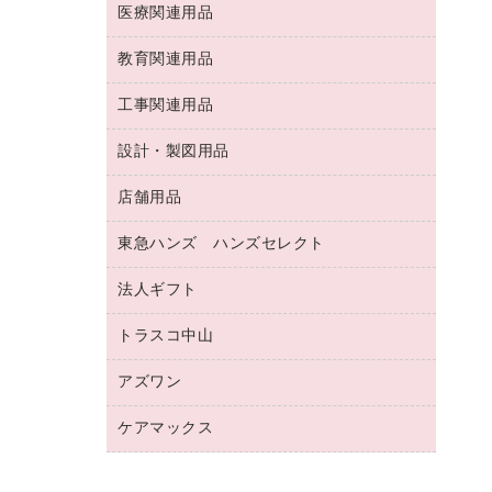
両面テープ
収納保存用品
医療関連用品
パソコンソフト
スリッパ・サンダル・シューズ
修正液・修正ペン
額縁
名札
持ち出しファイル
スポーツ・レジャー用品
修正テープ
教育関連用品
保健用品
各種用紙
保管・整理用品
レターファイル
ゴミ袋
蛍光マーカー
使い捨て手袋
ルーズリーフ
壁面／足元収納
工事関連用品
教育関連用品
リングファイル
キッチン用品
鉛筆
感染症対策用品
バインダーノート
文書保存箱
プレゼン用ファイル
食品添加物製品
設計・製図用品
工事関連用品
マーキングペン（油性）
介護用品
ノート
備品／小物ケース
フラットファイル
屋外用品
マーキングペン（水性）
医療関連用品
店舗用品
設計・製図用品
透明テープ 事務用
フォルダー
ホワイトボード用マーカー
感染症対策用品（食品・飲料・食添製
電話台
東急ハンズ ハンズセレクト
店舗運営用品
ファイルボックス
品）
ボールペン用替芯
接着用品
陳列什器
パイプ式ファイル
法人ギフト
東急ハンズ
ボールペン（油性）
製本用品
紙手提げ袋
その他ファイル
ボールペン（ゲルインク）
トラスコ中山
高島屋
針なしステープラー
レジ・ポリ袋
コンピュータ用ファイル
シャープペンシル用替芯
カウネットギフト
紙めくり
ディスプレイ用品
アズワン
建築・作業用品
クリヤーホルダー
シャープペンシル
高島屋（食品・飲料）
裁断機
サイン・看板用品
研究・環境管理用品
クリヤーブック（差替式）
ケアマックス
医療・介護用品（食品・飲料・食添製
カウネットギフト（食品・飲料）
結束・とじ込み用品
カウンター／お会計用品
品）
クリヤーブック（固定式）
医療・介護用品（食品・飲料・食添製
掲示用品
ＰＯＰ用品
研究・環境管理用品
クリップボード