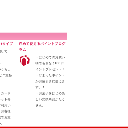
4タイプ
貯めて使えるポイントプログ
ラム
関して
・はじめてのお買い
み
物でもれなく100ポ
ゆうちょ
イントプレゼント！
ビニ支払
・貯まったポイント
がお値引きに使えま
し
す。！
トカード
・お菓子をはじめ楽
ネット発
しい交換商品がたく
ご利用い
さん。
。お客様
法でお支
い。