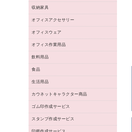
デジタルカメラ
オフィスチェア
インクジェットプリンタ用紙
デスク
セキュリティ用品
収納家具
ホワイトボード・黒板
スキャナー
カウンター
スマートフォン／モバイル周辺機器
パーティション
コピー機
オフィスアクセサリー
保管庫・書庫
キーボード／テンキー
インクジェットプリンタ／複合機
金庫
オフィスウェア
オフィスアクセサリー
ＵＳＢハブ／ＵＳＢアクセサリー
ＵＳＢメモリ
ロッカー・下駄箱
ＯＡフィルター
オフィス作業用品
医療・介護・ワーキングウェア
その他収納
ＯＡクリーナー／エアダスター
ブラウス・シャツ
飲料用品
養生用品
ＬＡＮケーブル
アウター
防災用品
食品
緑茶飲料
ＨＤＤ／ＳＳＤ
防災用備蓄食品・飲料
茶葉・インスタント
ディスプレイモニター
生活用品
食品
台車・脚立
紅茶・バラエティ飲料
菓子
倉庫収納用品
カウネットキャラクター商品
浴室用品
レギュラーコーヒー
作業用手袋
台所用洗剤
ミルク・シュガー
ゴム印作成サービス
カウネットキャラクター商品
作業用雑貨
掃除用品
ミネラルウォーター
スタンプ作成サービス
ゴム印作成サービス
梱包用品
掃除用洗剤
ソフトドリンク
ゴム印（一行印）作成サービス
梱包用テープ
洗濯用品
印鑑作成サービス
シヤチハタスタンプ作成サービス