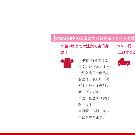
品）
液体のり
カードケース
印章用品
Ｚ式ファイル
レタートレー
３０穴リフィル・３０穴インデックス
レターケース
２穴リフィル・２穴インデックス
ラベル類
午前11時までの注文で当日発
2,500
メンディングテープ
送！
上げで配
・午前11時までにご
メッシュケース／ペンケース
注文いただきますと
フロアケース
ご注文当日に商品を
お届け。欲しいもの
ブックエンド／ブックスタンド
がすぐ届く！便利な
ファスナーつづり紐
サービスです。
パンチ
※当日配送エリアに
限ります。
はさみ
※日曜・祝日・年末
デスクマット
年始を除きます。
デスクトレー