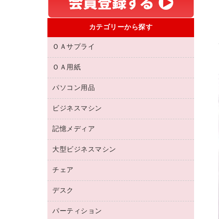
カテゴリーから探す
ＯＡサプライ
ＯＡ用紙
互換インクカートリッジ
リサイクルトナー（リターン方式）
パソコン用品
名刺用紙
リサイクルトナー（プール方式）
帳票用紙／フォーム用紙
ビジネスマシン
パソコン周辺機器
リサイクルインクカートリッジ
ワープロ用紙
各種ケーブル
プリンタ用リボン
記憶メディア
電話機
ラベル用紙
マウスパッド
ファクシミリトナー
レーザープリンタ／複合機
プロッター用紙
大型ビジネスマシン
ブルーレイディスク
マウス
トナーカートリッジ
メモリーカード
ファクシミリ用紙
ＤＶＤ
パソコンバッグ／収納用品
チェア
プリンタ
コピートナー
プロジェクタ
ハガキ用紙
ＣＤ－ＲＷ
パソコンアクセサリー
インクカートリッジ
ファクシミリ
デスク
応接イス・ベンチ
その他コピー用紙・プリンタ用紙
ＣＤ－Ｒ
ネットワーク／ＬＡＮ機器
パソコン本体
ミーティングチェア
コピー用紙
メディア収納用品
パーティション
ミーティングテーブル
ネットワーク／ＬＡＮアクセサリー