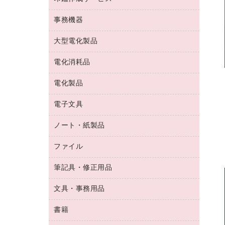
コーヒーメーカー・備品
ゴム印（フリーサイズ印）作成サービス
工場用品
洗濯用洗剤
カウネットスタンプ作成サービス
インスタントコーヒー
事務機器
印鑑作成サービス
結束用品
消臭・芳香剤
お茶備品
大型電化製品
大型シュレッダー（共配）
園芸用品
殺虫剤
医薬部外品
レーザーポインター
ペット用品
飲食用消耗品
電化消耗品
冷蔵庫・キッチン・調理家電
ラミネートフィルム
飲食雑貨用品
テレビ・ＡＶ機器
電化製品
電球・蛍光灯
ラミネータ
ペーパータオル
乾電池・充電池
タイムレコーダー
電子文具
掃除機・クリーナー
ハンドソープ・石鹸
フィルム・カメラ用品
タイムカード
空調・季節家電
トイレ用品
ノート・紙製品
電卓
デスクライト
シュレッダ
その他電化製品
トイレ用洗剤
ラベルライター
アルバム
ファイル
封筒
ＯＨＰ用品
キッチン・調理家電
トイレットペーパー
ラベルテープ
懐中電灯・ライト
粘着メモ
ＯＡタップ／延長コード
筆記具・修正用品
名刺整理用品
ティッシュペーパー
その他電子文具
伝票
ＡＶ機器・アクセサリー
板目表紙・綴込表紙
ダストボックス
文具・事務用品
万年筆
典礼用品
背幅が伸びるファイル
タオル・アメニティ用品
筆ペン
帳簿
書籍
輪ゴム
統一伝票用ファイル
その他雑貨
消しゴム
慶弔用品