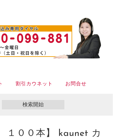
ト
割引カウネット
お問合せ
００本】 kaunet カ