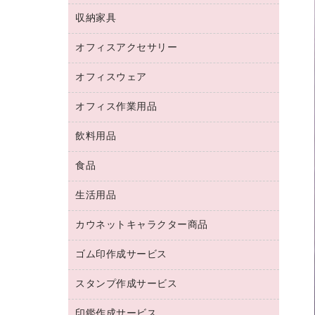
デジタルカメラ
オフィスチェア
インクジェットプリンタ用紙
デスク
セキュリティ用品
収納家具
ホワイトボード・黒板
スキャナー
カウンター
スマートフォン／モバイル周辺機器
パーティション
コピー機
オフィスアクセサリー
保管庫・書庫
キーボード／テンキー
インクジェットプリンタ／複合機
金庫
オフィスウェア
オフィスアクセサリー
ＵＳＢハブ／ＵＳＢアクセサリー
ＵＳＢメモリ
ロッカー・下駄箱
ＯＡフィルター
オフィス作業用品
医療・介護・ワーキングウェア
その他収納
ＯＡクリーナー／エアダスター
ブラウス・シャツ
飲料用品
養生用品
ＬＡＮケーブル
アウター
防災用品
食品
緑茶飲料
ＨＤＤ／ＳＳＤ
防災用備蓄食品・飲料
茶葉・インスタント
ディスプレイモニター
生活用品
食品
台車・脚立
紅茶・バラエティ飲料
菓子
倉庫収納用品
カウネットキャラクター商品
浴室用品
レギュラーコーヒー
作業用手袋
台所用洗剤
ミルク・シュガー
ゴム印作成サービス
カウネットキャラクター商品
作業用雑貨
掃除用品
ミネラルウォーター
スタンプ作成サービス
ゴム印作成サービス
梱包用品
掃除用洗剤
ソフトドリンク
ゴム印（一行印）作成サービス
梱包用テープ
洗濯用品
印鑑作成サービス
シヤチハタスタンプ作成サービス