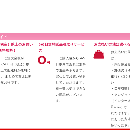
円（税込）以上のお買い
365日無料返品引取りサービ
お支払い方法は選べる
送料無料！
ス
お支払いに
・ご注文金額が
・ご購入後から365
は、
2,500円（税込）以
日以内であれば無料
・銀行振込
上で配送料が無料に
で返品を承ります。
・郵便局（
。 まとめて買えば断
安心してお買い物を
銀行）/コン
然お得です。
していただけます。
い
※一部お受けできな
・口座引落
い商品がございま
・クレジッ
す。
（インター
注のみ）が
ただけます
にあった方
払いくださ