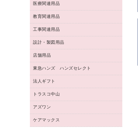
両面テープ
収納保存用品
医療関連用品
パソコンソフト
スリッパ・サンダル・シューズ
修正液・修正ペン
額縁
名札
持ち出しファイル
スポーツ・レジャー用品
修正テープ
教育関連用品
保健用品
各種用紙
保管・整理用品
レターファイル
ゴミ袋
蛍光マーカー
使い捨て手袋
ルーズリーフ
壁面／足元収納
工事関連用品
教育関連用品
リングファイル
キッチン用品
鉛筆
感染症対策用品
バインダーノート
文書保存箱
プレゼン用ファイル
食品添加物製品
設計・製図用品
工事関連用品
マーキングペン（油性）
介護用品
ノート
備品／小物ケース
フラットファイル
屋外用品
マーキングペン（水性）
医療関連用品
店舗用品
設計・製図用品
透明テープ 事務用
フォルダー
ホワイトボード用マーカー
感染症対策用品（食品・飲料・食添製
電話台
東急ハンズ ハンズセレクト
店舗運営用品
ファイルボックス
品）
ボールペン用替芯
接着用品
陳列什器
パイプ式ファイル
法人ギフト
東急ハンズ
ボールペン（油性）
製本用品
紙手提げ袋
その他ファイル
ボールペン（ゲルインク）
トラスコ中山
高島屋
針なしステープラー
レジ・ポリ袋
コンピュータ用ファイル
シャープペンシル用替芯
カウネットギフト
紙めくり
ディスプレイ用品
アズワン
建築・作業用品
クリヤーホルダー
シャープペンシル
高島屋（食品・飲料）
裁断機
サイン・看板用品
研究・環境管理用品
クリヤーブック（差替式）
ケアマックス
医療・介護用品（食品・飲料・食添製
カウネットギフト（食品・飲料）
結束・とじ込み用品
カウンター／お会計用品
品）
クリヤーブック（固定式）
医療・介護用品（食品・飲料・食添製
掲示用品
ＰＯＰ用品
研究・環境管理用品
クリップボード