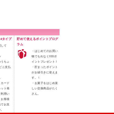
4タイプ
貯めて使えるポイントプログ
ラム
関して
・はじめてのお買い
み
物でもれなく100ポ
ゆうちょ
イントプレゼント！
ビニ支払
・貯まったポイント
がお値引きに使えま
し
す。！
トカード
・お菓子をはじめ楽
ネット発
しい交換商品がたく
ご利用い
さん。
。お客様
法でお支
い。