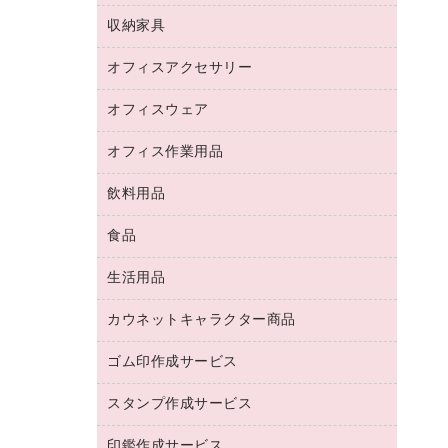
デジタルカメラ
オフィスチェア
インクジェットプリンタ用紙
デスク
セキュリティ用品
収納家具
ホワイトボード・黒板
スキャナー
カウンター
スマートフォン／モバイル周辺機器
パーティション
コピー機
オフィスアクセサリー
保管庫・書庫
キーボード／テンキー
インクジェットプリンタ／複合機
金庫
オフィスウェア
オフィスアクセサリー
ＵＳＢハブ／ＵＳＢアクセサリー
ＵＳＢメモリ
ロッカー・下駄箱
ＯＡフィルター
オフィス作業用品
医療・介護・ワーキングウェア
その他収納
ＯＡクリーナー／エアダスター
ブラウス・シャツ
飲料用品
養生用品
ＬＡＮケーブル
アウター
防災用品
食品
緑茶飲料
ＨＤＤ／ＳＳＤ
防災用備蓄食品・飲料
茶葉・インスタント
ディスプレイモニター
生活用品
食品
台車・脚立
紅茶・バラエティ飲料
菓子
倉庫収納用品
カウネットキャラクター商品
浴室用品
レギュラーコーヒー
作業用手袋
台所用洗剤
ミルク・シュガー
ゴム印作成サービス
カウネットキャラクター商品
作業用雑貨
掃除用品
ミネラルウォーター
スタンプ作成サービス
ゴム印作成サービス
梱包用品
掃除用洗剤
ソフトドリンク
ゴム印（一行印）作成サービス
梱包用テープ
洗濯用品
印鑑作成サービス
シヤチハタスタンプ作成サービス