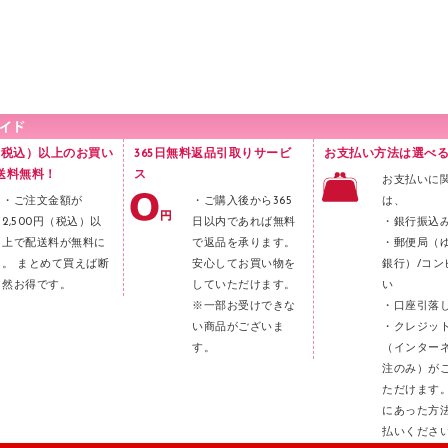
円（税込）以上のお買い
365日無料返品引取りサービ
お支払い方法は選べる
送料無料！
ス
お支払いに
・ご注文金額が
・ご購入後から365
は、
2,500円（税込）以
日以内であれば無料
・銀行振込
上で配送料が無料に
で返品を承ります。
・郵便局（
。 まとめて買えば断
安心してお買い物を
銀行）/コン
然お得です。
していただけます。
い
※一部お受けできな
・口座引落
い商品がございま
・クレジッ
す。
（インター
注のみ）が
ただけます
にあった方
払いくださ