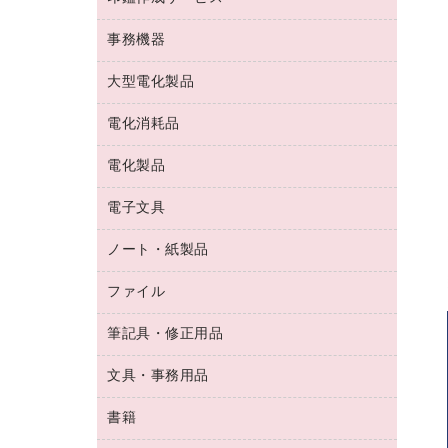
コーヒーメーカー・備品
ゴム印（フリーサイズ印）作成サービス
工場用品
洗濯用洗剤
カウネットスタンプ作成サービス
インスタントコーヒー
事務機器
印鑑作成サービス
結束用品
消臭・芳香剤
お茶備品
大型電化製品
大型シュレッダー（共配）
園芸用品
殺虫剤
医薬部外品
レーザーポインター
ペット用品
飲食用消耗品
電化消耗品
冷蔵庫・キッチン・調理家電
ラミネートフィルム
飲食雑貨用品
テレビ・ＡＶ機器
電化製品
電球・蛍光灯
ラミネータ
ペーパータオル
乾電池・充電池
タイムレコーダー
電子文具
掃除機・クリーナー
ハンドソープ・石鹸
フィルム・カメラ用品
タイムカード
空調・季節家電
トイレ用品
ノート・紙製品
電卓
デスクライト
シュレッダ
その他電化製品
トイレ用洗剤
ラベルライター
アルバム
ファイル
封筒
ＯＨＰ用品
キッチン・調理家電
トイレットペーパー
ラベルテープ
懐中電灯・ライト
粘着メモ
ＯＡタップ／延長コード
筆記具・修正用品
名刺整理用品
ティッシュペーパー
その他電子文具
伝票
ＡＶ機器・アクセサリー
板目表紙・綴込表紙
ダストボックス
文具・事務用品
万年筆
典礼用品
背幅が伸びるファイル
タオル・アメニティ用品
筆ペン
帳簿
書籍
輪ゴム
統一伝票用ファイル
その他雑貨
消しゴム
慶弔用品