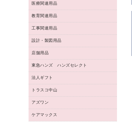
両面テープ
収納保存用品
医療関連用品
パソコンソフト
スリッパ・サンダル・シューズ
修正液・修正ペン
額縁
名札
持ち出しファイル
スポーツ・レジャー用品
修正テープ
教育関連用品
保健用品
各種用紙
保管・整理用品
レターファイル
ゴミ袋
蛍光マーカー
使い捨て手袋
ルーズリーフ
壁面／足元収納
工事関連用品
教育関連用品
リングファイル
キッチン用品
鉛筆
感染症対策用品
バインダーノート
文書保存箱
プレゼン用ファイル
食品添加物製品
設計・製図用品
工事関連用品
マーキングペン（油性）
介護用品
ノート
備品／小物ケース
フラットファイル
屋外用品
マーキングペン（水性）
医療関連用品
店舗用品
設計・製図用品
透明テープ 事務用
フォルダー
ホワイトボード用マーカー
感染症対策用品（食品・飲料・食添製
電話台
東急ハンズ ハンズセレクト
店舗運営用品
ファイルボックス
品）
ボールペン用替芯
接着用品
陳列什器
パイプ式ファイル
法人ギフト
東急ハンズ
ボールペン（油性）
製本用品
紙手提げ袋
その他ファイル
ボールペン（ゲルインク）
トラスコ中山
高島屋
針なしステープラー
レジ・ポリ袋
コンピュータ用ファイル
シャープペンシル用替芯
カウネットギフト
紙めくり
ディスプレイ用品
アズワン
建築・作業用品
クリヤーホルダー
シャープペンシル
高島屋（食品・飲料）
裁断機
サイン・看板用品
研究・環境管理用品
クリヤーブック（差替式）
ケアマックス
医療・介護用品（食品・飲料・食添製
カウネットギフト（食品・飲料）
結束・とじ込み用品
カウンター／お会計用品
品）
クリヤーブック（固定式）
医療・介護用品（食品・飲料・食添製
掲示用品
ＰＯＰ用品
研究・環境管理用品
クリップボード