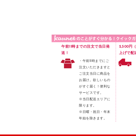
品）
液体のり
カードケース
印章用品
Ｚ式ファイル
レタートレー
３０穴リフィル・３０穴インデックス
レターケース
２穴リフィル・２穴インデックス
ラベル類
午前11時までの注文で当日発
2,500
メンディングテープ
送！
上げで配
・午前11時までにご
メッシュケース／ペンケース
注文いただきますと
フロアケース
ご注文当日に商品を
お届け。欲しいもの
ブックエンド／ブックスタンド
がすぐ届く！便利な
ファスナーつづり紐
サービスです。
パンチ
※当日配送エリアに
限ります。
はさみ
※日曜・祝日・年末
デスクマット
年始を除きます。
デスクトレー