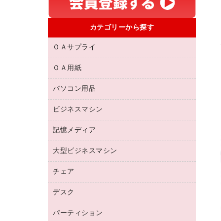
カテゴリーから探す
ＯＡサプライ
ＯＡ用紙
互換インクカートリッジ
リサイクルトナー（リターン方式）
パソコン用品
名刺用紙
リサイクルトナー（プール方式）
帳票用紙／フォーム用紙
ビジネスマシン
パソコン周辺機器
リサイクルインクカートリッジ
ワープロ用紙
各種ケーブル
プリンタ用リボン
記憶メディア
電話機
ラベル用紙
マウスパッド
ファクシミリトナー
レーザープリンタ／複合機
プロッター用紙
大型ビジネスマシン
ブルーレイディスク
マウス
トナーカートリッジ
メモリーカード
ファクシミリ用紙
ＤＶＤ
パソコンバッグ／収納用品
チェア
プリンタ
コピートナー
プロジェクタ
ハガキ用紙
ＣＤ－ＲＷ
パソコンアクセサリー
インクカートリッジ
ファクシミリ
デスク
応接イス・ベンチ
その他コピー用紙・プリンタ用紙
ＣＤ－Ｒ
ネットワーク／ＬＡＮ機器
パソコン本体
ミーティングチェア
コピー用紙
メディア収納用品
パーティション
ミーティングテーブル
ネットワーク／ＬＡＮアクセサリー