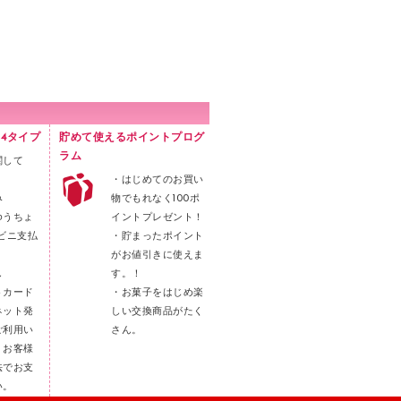
4タイプ
貯めて使えるポイントプログ
ラム
関して
・はじめてのお買い
み
物でもれなく100ポ
ゆうちょ
イントプレゼント！
ビニ支払
・貯まったポイント
がお値引きに使えま
し
す。！
トカード
・お菓子をはじめ楽
ネット発
しい交換商品がたく
ご利用い
さん。
。お客様
法でお支
い。