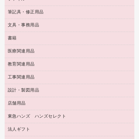
ＯＨＰ用品
キッチン・調理家電
トイレットペーパー
ラベルテープ
懐中電灯・ライト
粘着メモ
ＯＡタップ／延長コード
筆記具・修正用品
名刺整理用品
ティッシュペーパー
その他電子文具
伝票
ＡＶ機器・アクセサリー
板目表紙・綴込表紙
ダストボックス
文具・事務用品
万年筆
典礼用品
背幅が伸びるファイル
タオル・アメニティ用品
筆ペン
帳簿
書籍
輪ゴム
統一伝票用ファイル
その他雑貨
消しゴム
慶弔用品
両面テープ
収納保存用品
医療関連用品
パソコンソフト
スリッパ・サンダル・シューズ
修正液・修正ペン
額縁
名札
持ち出しファイル
スポーツ・レジャー用品
修正テープ
教育関連用品
保健用品
各種用紙
保管・整理用品
レターファイル
ゴミ袋
蛍光マーカー
使い捨て手袋
ルーズリーフ
壁面／足元収納
工事関連用品
教育関連用品
リングファイル
キッチン用品
鉛筆
感染症対策用品
バインダーノート
文書保存箱
プレゼン用ファイル
食品添加物製品
設計・製図用品
工事関連用品
マーキングペン（油性）
介護用品
ノート
備品／小物ケース
フラットファイル
屋外用品
マーキングペン（水性）
医療関連用品
店舗用品
設計・製図用品
透明テープ 事務用
フォルダー
ホワイトボード用マーカー
感染症対策用品（食品・飲料・食添製品）
電話台
東急ハンズ ハンズセレクト
店舗運営用品
ファイルボックス
ボールペン用替芯
接着用品
陳列什器
パイプ式ファイル
法人ギフト
東急ハンズ
ボールペン（油性）
製本用品
紙手提げ袋
その他ファイル