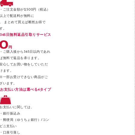
ファスナーつづり紐
パンチ
・ご注文金額が2,500円（税込）
以上で配送料が無料に
はさみ
。 まとめて買えば断然お得で
デスクマット
す。
365日無料返品引取りサービス
デスクトレー
テープのり
・ご購入後から365日以内であれ
テープカッター
ば無料で返品を承ります。
安心してお買い物をしていただ
その他文具
けます。
セロハンテープ
※一部お受けできない商品がご
ざいます。
スプレーのり クリーナー
お支払い方法は選べる4タイプ
ステープル針
ステープラー本体
お支払いに関しては、
スティックのり
・銀行振込み
・郵便局（ゆうちょ銀行）/コン
クリップ
ビニ支払い
カッター
・口座引落し