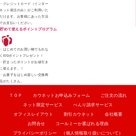
・クレジットカード（インター
ネット発注のみ）がご利用いた
だけます。お客様にあった方法
でお支払いください。
貯めて使えるポイントプログラム
・はじめてのお買い物でもれな
く100ポイントプレゼント！
・貯まったポイントがお値引き
に使えます。！
・お菓子をはじめ楽しい交換商
品がたくさん。
ＴＯＰ
カウネットお申込みフォーム
ご注文の流れ
ネット限定サービス
べんり請求サービス
オフィスレイアウト
割引カウネット
会社概要
お問合せ
コールミーか選ばれる理由
プライバシーポリシー （個人情報取り扱いについて）