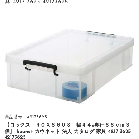
具 4217-3625 42173625
商品番号：42173625
【ロックス ＲＯＸ６６０Ｓ 幅４４×奥行６６ｃｍ３
個】 kaunet カウネット 法人 カタログ 家具 4217-3625
42173625