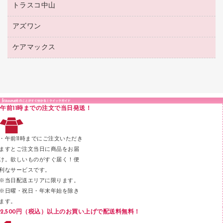
ボールペン（ゲルインク）
トラスコ中山
高島屋
針なしステープラー
レジ・ポリ袋
コンピュータ用ファイル
シャープペンシル用替芯
カウネットギフト
紙めくり
ディスプレイ用品
アズワン
建築・作業用品
クリヤーホルダー
シャープペンシル
高島屋（食品・飲料）
裁断機
サイン・看板用品
研究・環境管理用品
クリヤーブック（差替式）
ケアマックス
医療・介護用品（食品・飲料・食添製品）
カウネットギフト（食品・飲料）
結束・とじ込み用品
カウンター／お会計用品
クリヤーブック（固定式）
研究・環境管理用品
医療・介護用品（食品・飲料・食添製品）
掲示用品
ＰＯＰ用品
クリップボード
液体のり
カードケース
印章用品
Ｚ式ファイル
午前11時までの注文で当日発送！
レタートレー
３０穴リフィル・３０穴インデックス
レターケース
２穴リフィル・２穴インデックス
・午前11時までにご注文いただき
ラベル類
ますとご注文当日に商品をお届
け。欲しいものがすぐ届く！便
メンディングテープ
利なサービスです。
メッシュケース／ペンケース
※当日配送エリアに限ります。
※日曜・祝日・年末年始を除き
フロアケース
ます。
ブックエンド／ブックスタンド
2,500円（税込）以上のお買い上げで配送料無料！