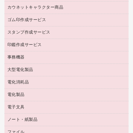
紅茶・バラエティ飲料
菓子
倉庫収納用品
カウネットキャラクター商品
浴室用品
レギュラーコーヒー
作業用手袋
台所用洗剤
ミルク・シュガー
ゴム印作成サービス
カウネットキャラクター商品
作業用雑貨
掃除用品
ミネラルウォーター
スタンプ作成サービス
ゴム印作成サービス
梱包用品
掃除用洗剤
ソフトドリンク
ゴム印（一行印）作成サービス
梱包用テープ
洗濯用品
印鑑作成サービス
シヤチハタスタンプ作成サービス
コーヒーメーカー・備品
ゴム印（フリーサイズ印）作成サービス
工場用品
洗濯用洗剤
カウネットスタンプ作成サービス
インスタントコーヒー
事務機器
印鑑作成サービス
結束用品
消臭・芳香剤
お茶備品
大型電化製品
大型シュレッダー（共配）
園芸用品
殺虫剤
医薬部外品
レーザーポインター
ペット用品
飲食用消耗品
電化消耗品
冷蔵庫・キッチン・調理家電
ラミネートフィルム
飲食雑貨用品
テレビ・ＡＶ機器
電化製品
電球・蛍光灯
ラミネータ
ペーパータオル
乾電池・充電池
タイムレコーダー
電子文具
掃除機・クリーナー
ハンドソープ・石鹸
フィルム・カメラ用品
タイムカード
空調・季節家電
トイレ用品
ノート・紙製品
電卓
デスクライト
シュレッダ
その他電化製品
トイレ用洗剤
ラベルライター
アルバム
ファイル
封筒