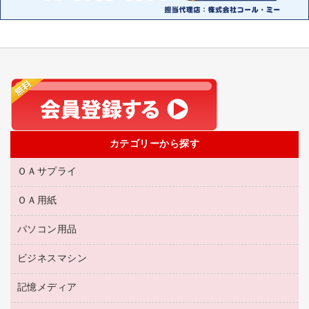
カテゴリーから探す
ＯＡサプライ
ＯＡ用紙
互換インクカートリッジ
リサイクルトナー（リターン方式）
パソコン用品
名刺用紙
リサイクルトナー（プール方式）
帳票用紙／フォーム用紙
ビジネスマシン
パソコン周辺機器
リサイクルインクカートリッジ
ワープロ用紙
各種ケーブル
プリンタ用リボン
記憶メディア
電話機
ラベル用紙
マウスパッド
ファクシミリトナー