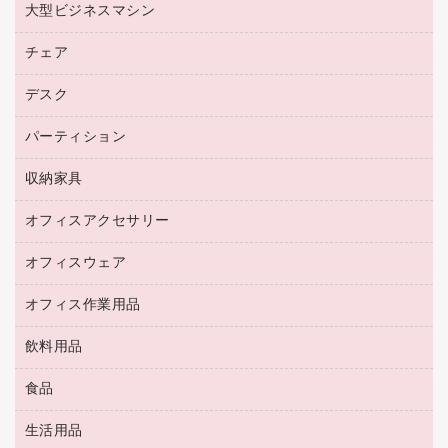
レーザープリンタ／複合機
プロッター用紙
大型ビジネスマシン
ブルーレイディスク
マウス
トナーカートリッジ
メモリーカード
ファクシミリ用紙
ＤＶＤ
パソコンバッグ／収納用品
チェア
プリンタ
コピートナー
プロジェクタ
ハガキ用紙
ＣＤ－ＲＷ
パソコンアクセサリー
インクカートリッジ
ファクシミリ
デスク
応接イス・ベンチ
その他コピー用紙・プリンタ用紙
ＣＤ－Ｒ
ネットワーク／ＬＡＮ機器
パソコン本体
ミーティングチェア
コピー用紙
メディア収納用品
パーティション
ミーティングテーブル
ネットワーク／ＬＡＮアクセサリー
デジタルカメラ
オフィスチェア
インクジェットプリンタ用紙
デスク
セキュリティ用品
収納家具
ホワイトボード・黒板
スキャナー
カウンター
スマートフォン／モバイル周辺機器
パーティション
コピー機
オフィスアクセサリー
保管庫・書庫
キーボード／テンキー
インクジェットプリンタ／複合機
金庫
オフィスウェア
オフィスアクセサリー
ＵＳＢハブ／ＵＳＢアクセサリー
ＵＳＢメモリ
ロッカー・下駄箱
ＯＡフィルター
オフィス作業用品
医療・介護・ワーキングウェア
その他収納
ＯＡクリーナー／エアダスター
ブラウス・シャツ
飲料用品
養生用品
ＬＡＮケーブル
アウター
防災用品
食品
緑茶飲料
ＨＤＤ／ＳＳＤ
防災用備蓄食品・飲料
茶葉・インスタント
ディスプレイモニター
生活用品
食品
台車・脚立