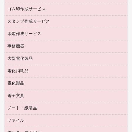
作業用手袋
台所用洗剤
ミルク・シュガー
ゴム印作成サービス
カウネットキャラクター商品
作業用雑貨
掃除用品
ミネラルウォーター
スタンプ作成サービス
ゴム印作成サービス
梱包用品
掃除用洗剤
ソフトドリンク
ゴム印（一行印）作成サービス
梱包用テープ
洗濯用品
印鑑作成サービス
シヤチハタスタンプ作成サービス
コーヒーメーカー・備品
ゴム印（フリーサイズ印）作成サービス
工場用品
洗濯用洗剤
カウネットスタンプ作成サービス
インスタントコーヒー
事務機器
印鑑作成サービス
結束用品
消臭・芳香剤
お茶備品
大型電化製品
大型シュレッダー（共配）
園芸用品
殺虫剤
医薬部外品
レーザーポインター
ペット用品
飲食用消耗品
電化消耗品
冷蔵庫・キッチン・調理家電
ラミネートフィルム
飲食雑貨用品
テレビ・ＡＶ機器
電化製品
電球・蛍光灯
ラミネータ
ペーパータオル
乾電池・充電池
タイムレコーダー
電子文具
掃除機・クリーナー
ハンドソープ・石鹸
フィルム・カメラ用品
タイムカード
空調・季節家電
トイレ用品
ノート・紙製品
電卓
デスクライト
シュレッダ
その他電化製品
トイレ用洗剤
ラベルライター
アルバム
ファイル
封筒
ＯＨＰ用品
キッチン・調理家電
トイレットペーパー
ラベルテープ
懐中電灯・ライト
粘着メモ