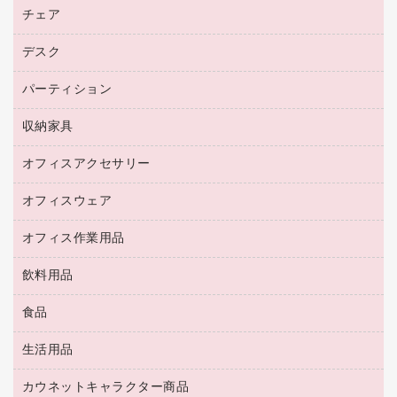
ファクシミリ用紙
ＤＶＤ
パソコンバッグ／収納用品
チェア
プリンタ
コピートナー
プロジェクタ
ハガキ用紙
ＣＤ－ＲＷ
パソコンアクセサリー
インクカートリッジ
ファクシミリ
デスク
応接イス・ベンチ
その他コピー用紙・プリンタ用紙
ＣＤ－Ｒ
ネットワーク／ＬＡＮ機器
パソコン本体
ミーティングチェア
コピー用紙
メディア収納用品
パーティション
ミーティングテーブル
ネットワーク／ＬＡＮアクセサリー
デジタルカメラ
オフィスチェア
インクジェットプリンタ用紙
デスク
セキュリティ用品
収納家具
ホワイトボード・黒板
スキャナー
カウンター
スマートフォン／モバイル周辺機器
パーティション
コピー機
オフィスアクセサリー
保管庫・書庫
キーボード／テンキー
インクジェットプリンタ／複合機
金庫
オフィスウェア
オフィスアクセサリー
ＵＳＢハブ／ＵＳＢアクセサリー
ＵＳＢメモリ
ロッカー・下駄箱
ＯＡフィルター
オフィス作業用品
医療・介護・ワーキングウェア
その他収納
ＯＡクリーナー／エアダスター
ブラウス・シャツ
飲料用品
養生用品
ＬＡＮケーブル
アウター
防災用品
食品
緑茶飲料
ＨＤＤ／ＳＳＤ
防災用備蓄食品・飲料
茶葉・インスタント
ディスプレイモニター
生活用品
食品
台車・脚立
紅茶・バラエティ飲料
菓子
倉庫収納用品
カウネットキャラクター商品
浴室用品
レギュラーコーヒー