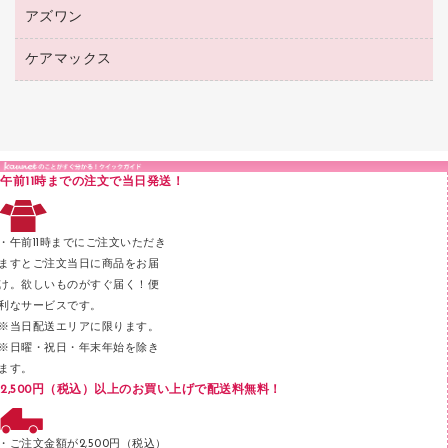
シャープペンシル用替芯
カウネットギフト
紙めくり
ディスプレイ用品
アズワン
建築・作業用品
クリヤーホルダー
シャープペンシル
高島屋（食品・飲料）
裁断機
サイン・看板用品
研究・環境管理用品
クリヤーブック（差替式）
ケアマックス
医療・介護用品（食品・飲料・食添製品）
カウネットギフト（食品・飲料）
結束・とじ込み用品
カウンター／お会計用品
クリヤーブック（固定式）
研究・環境管理用品
医療・介護用品（食品・飲料・食添製品）
掲示用品
ＰＯＰ用品
クリップボード
液体のり
カードケース
印章用品
Ｚ式ファイル
午前11時までの注文で当日発送！
レタートレー
３０穴リフィル・３０穴インデックス
レターケース
２穴リフィル・２穴インデックス
・午前11時までにご注文いただき
ラベル類
ますとご注文当日に商品をお届
け。欲しいものがすぐ届く！便
メンディングテープ
利なサービスです。
メッシュケース／ペンケース
※当日配送エリアに限ります。
※日曜・祝日・年末年始を除き
フロアケース
ます。
ブックエンド／ブックスタンド
2,500円（税込）以上のお買い上げで配送料無料！
ファスナーつづり紐
パンチ
・ご注文金額が2,500円（税込）