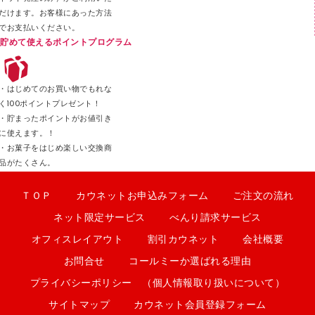
だけます。お客様にあった方法
でお支払いください。
貯めて使えるポイントプログラム
・はじめてのお買い物でもれな
く100ポイントプレゼント！
・貯まったポイントがお値引き
に使えます。！
・お菓子をはじめ楽しい交換商
品がたくさん。
ＴＯＰ
カウネットお申込みフォーム
ご注文の流れ
ネット限定サービス
べんり請求サービス
オフィスレイアウト
割引カウネット
会社概要
お問合せ
コールミーか選ばれる理由
プライバシーポリシー （個人情報取り扱いについて）
サイトマップ
カウネット会員登録フォーム