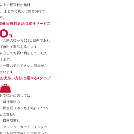
以上で配送料が無料に
はさみ
。 まとめて買えば断然お得で
デスクマット
す。
365日無料返品引取りサービス
デスクトレー
テープのり
・ご購入後から365日以内であれ
テープカッター
ば無料で返品を承ります。
安心してお買い物をしていただ
その他文具
けます。
セロハンテープ
※一部お受けできない商品がご
ざいます。
スプレーのり クリーナー
お支払い方法は選べる4タイプ
ステープル針
ステープラー本体
お支払いに関しては、
スティックのり
・銀行振込み
・郵便局（ゆうちょ銀行）/コン
クリップ
ビニ支払い
カッター
・口座引落し
・クレジットカード（インター
ネット発注のみ）がご利用いた