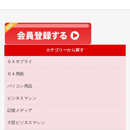
カテゴリーから探す
ＯＡサプライ
ＯＡ用紙
互換インクカートリッジ
リサイクルトナー（リターン方式）
パソコン用品
名刺用紙
リサイクルトナー（プール方式）
帳票用紙／フォーム用紙
ビジネスマシン
パソコン周辺機器
リサイクルインクカートリッジ
ワープロ用紙
各種ケーブル
プリンタ用リボン
記憶メディア
電話機
ラベル用紙
マウスパッド
ファクシミリトナー
レーザープリンタ／複合機
プロッター用紙
大型ビジネスマシン
ブルーレイディスク
マウス
トナーカートリッジ
メモリーカード