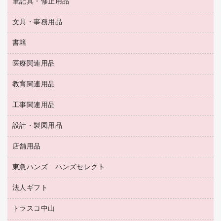
ＯＡタップ／延長コード
筆記具・修正用品
名刺整理用品
ティッシュペーパー
その他電子文具
伝票
ＡＶ機器・アクセサリー
板目表紙・綴込表紙
ダストボックス
文具・事務用品
万年筆
典礼用品
背幅が伸びるファイル
タオル・アメニティ用品
筆ペン
帳簿
書籍
輪ゴム
統一伝票用ファイル
その他雑貨
消しゴム
慶弔用品
両面テープ
収納保存用品
医療関連用品
パソコンソフト
スリッパ・サンダル・シューズ
修正液・修正ペン
額縁
名札
持ち出しファイル
スポーツ・レジャー用品
修正テープ
教育関連用品
保健用品
各種用紙
保管・整理用品
レターファイル
ゴミ袋
蛍光マーカー
使い捨て手袋
ルーズリーフ
壁面／足元収納
工事関連用品
教育関連用品
リングファイル
キッチン用品
鉛筆
感染症対策用品
バインダーノート
文書保存箱
プレゼン用ファイル
食品添加物製品
設計・製図用品
工事関連用品
マーキングペン（油性）
介護用品
ノート
備品／小物ケース
フラットファイル
屋外用品
マーキングペン（水性）
医療関連用品
店舗用品
設計・製図用品
透明テープ 事務用
フォルダー
ホワイトボード用マーカー
感染症対策用品（食品・飲料・食添製品）
電話台
東急ハンズ ハンズセレクト
店舗運営用品
ファイルボックス
ボールペン用替芯
接着用品
陳列什器
パイプ式ファイル
法人ギフト
東急ハンズ
ボールペン（油性）
製本用品
紙手提げ袋
その他ファイル
ボールペン（ゲルインク）
トラスコ中山
高島屋
針なしステープラー
レジ・ポリ袋
コンピュータ用ファイル