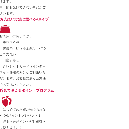
けます。
セロハンテープ
※一部お受けできない商品がご
ざいます。
スプレーのり クリーナー
お支払い方法は選べる4タイプ
ステープル針
ステープラー本体
お支払いに関しては、
スティックのり
・銀行振込み
・郵便局（ゆうちょ銀行）/コン
クリップ
ビニ支払い
カッター
・口座引落し
・クレジットカード（インター
ネット発注のみ）がご利用いた
だけます。お客様にあった方法
でお支払いください。
貯めて使えるポイントプログラム
・はじめてのお買い物でもれな
く100ポイントプレゼント！
・貯まったポイントがお値引き
に使えます。！