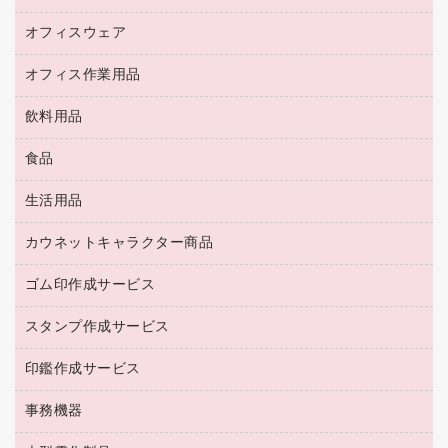
キーボード／テンキー
インクジェットプリンタ／複合機
金庫
オフィスウェア
オフィスアクセサリー
ＵＳＢハブ／ＵＳＢアクセサリー
ＵＳＢメモリ
ロッカー・下駄箱
ＯＡフィルター
オフィス作業用品
医療・介護・ワーキングウェア
その他収納
ＯＡクリーナー／エアダスター
ブラウス・シャツ
飲料用品
養生用品
ＬＡＮケーブル
アウター
防災用品
食品
緑茶飲料
ＨＤＤ／ＳＳＤ
防災用備蓄食品・飲料
茶葉・インスタント
ディスプレイモニター
生活用品
食品
台車・脚立
紅茶・バラエティ飲料
菓子
倉庫収納用品
カウネットキャラクター商品
浴室用品
レギュラーコーヒー
作業用手袋
台所用洗剤
ミルク・シュガー
ゴム印作成サービス
カウネットキャラクター商品
作業用雑貨
掃除用品
ミネラルウォーター
スタンプ作成サービス
ゴム印作成サービス
梱包用品
掃除用洗剤
ソフトドリンク
ゴム印（一行印）作成サービス
梱包用テープ
洗濯用品
印鑑作成サービス
シヤチハタスタンプ作成サービス
コーヒーメーカー・備品
ゴム印（フリーサイズ印）作成サービス
工場用品
洗濯用洗剤
カウネットスタンプ作成サービス
インスタントコーヒー
事務機器
印鑑作成サービス
結束用品
消臭・芳香剤
お茶備品