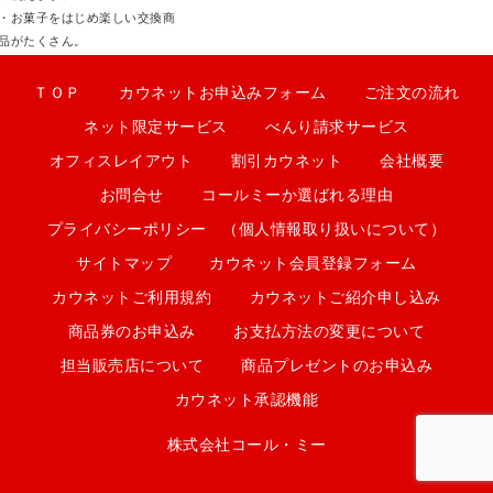
・お菓子をはじめ楽しい交換商
品がたくさん。
ＴＯＰ
カウネットお申込みフォーム
ご注文の流れ
ネット限定サービス
べんり請求サービス
オフィスレイアウト
割引カウネット
会社概要
お問合せ
コールミーか選ばれる理由
プライバシーポリシー （個人情報取り扱いについて）
サイトマップ
カウネット会員登録フォーム
カウネットご利用規約
カウネットご紹介申し込み
商品券のお申込み
お支払方法の変更について
担当販売店について
商品プレゼントのお申込み
カウネット承認機能
株式会社コール・ミー