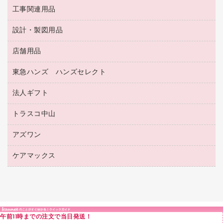
蛍光マーカー
使い捨て手袋
ルーズリーフ
壁面／足元収納
工事関連用品
教育関連用品
リングファイル
キッチン用品
鉛筆
感染症対策用品
バインダーノート
文書保存箱
プレゼン用ファイル
食品添加物製品
設計・製図用品
工事関連用品
マーキングペン（油性）
介護用品
ノート
備品／小物ケース
フラットファイル
屋外用品
マーキングペン（水性）
医療関連用品
店舗用品
設計・製図用品
透明テープ 事務用
フォルダー
ホワイトボード用マーカー
感染症対策用品（食品・飲料・食添製品）
電話台
東急ハンズ ハンズセレクト
店舗運営用品
ファイルボックス
ボールペン用替芯
接着用品
陳列什器
パイプ式ファイル
法人ギフト
東急ハンズ
ボールペン（油性）
製本用品
紙手提げ袋
その他ファイル
ボールペン（ゲルインク）
トラスコ中山
高島屋
針なしステープラー
レジ・ポリ袋
コンピュータ用ファイル
シャープペンシル用替芯
カウネットギフト
紙めくり
ディスプレイ用品
アズワン
建築・作業用品
クリヤーホルダー
シャープペンシル
高島屋（食品・飲料）
裁断機
サイン・看板用品
研究・環境管理用品
クリヤーブック（差替式）
ケアマックス
医療・介護用品（食品・飲料・食添製品）
カウネットギフト（食品・飲料）
結束・とじ込み用品
カウンター／お会計用品
クリヤーブック（固定式）
研究・環境管理用品
医療・介護用品（食品・飲料・食添製品）
掲示用品
ＰＯＰ用品
クリップボード
液体のり
カードケース
印章用品
Ｚ式ファイル
午前11時までの注文で当日発送！