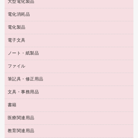
大型電化製品
大型シュレッダー（共配）
園芸用品
殺虫剤
医薬部外品
レーザーポインター
ペット用品
飲食用消耗品
電化消耗品
冷蔵庫・キッチン・調理家電
ラミネートフィルム
飲食雑貨用品
テレビ・ＡＶ機器
電化製品
電球・蛍光灯
ラミネータ
ペーパータオル
乾電池・充電池
タイムレコーダー
電子文具
掃除機・クリーナー
ハンドソープ・石鹸
フィルム・カメラ用品
タイムカード
空調・季節家電
トイレ用品
ノート・紙製品
電卓
デスクライト
シュレッダ
その他電化製品
トイレ用洗剤
ラベルライター
アルバム
ファイル
封筒
ＯＨＰ用品
キッチン・調理家電
トイレットペーパー
ラベルテープ
懐中電灯・ライト
粘着メモ
ＯＡタップ／延長コード
筆記具・修正用品
名刺整理用品
ティッシュペーパー
その他電子文具
伝票
ＡＶ機器・アクセサリー
板目表紙・綴込表紙
ダストボックス
文具・事務用品
万年筆
典礼用品
背幅が伸びるファイル
タオル・アメニティ用品
筆ペン
帳簿
書籍
輪ゴム
統一伝票用ファイル
その他雑貨
消しゴム
慶弔用品
両面テープ
収納保存用品
医療関連用品
パソコンソフト
スリッパ・サンダル・シューズ
修正液・修正ペン
額縁
名札
持ち出しファイル
スポーツ・レジャー用品
修正テープ
教育関連用品
保健用品
各種用紙
保管・整理用品
レターファイル
ゴミ袋