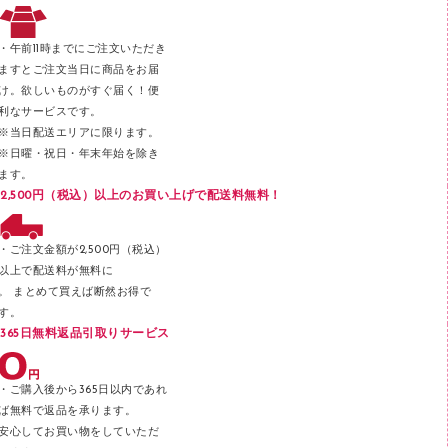
レタートレー
３０穴リフィル・３０穴インデックス
レターケース
２穴リフィル・２穴インデックス
・午前11時までにご注文いただき
ラベル類
ますとご注文当日に商品をお届
け。欲しいものがすぐ届く！便
メンディングテープ
利なサービスです。
メッシュケース／ペンケース
※当日配送エリアに限ります。
※日曜・祝日・年末年始を除き
フロアケース
ます。
ブックエンド／ブックスタンド
2,500円（税込）以上のお買い上げで配送料無料！
ファスナーつづり紐
パンチ
・ご注文金額が2,500円（税込）
以上で配送料が無料に
はさみ
。 まとめて買えば断然お得で
デスクマット
す。
365日無料返品引取りサービス
デスクトレー
テープのり
・ご購入後から365日以内であれ
テープカッター
ば無料で返品を承ります。
安心してお買い物をしていただ
その他文具