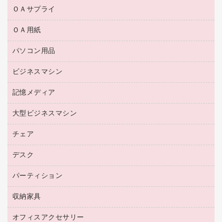
ＯＡサプライ
ＯＡ用紙
互換インクカートリッジ
リサイクルトナー（リターン方式）
パソコン用品
名刺用紙
リサイクルトナー（プール方式）
帳票用紙／フォーム用紙
ビジネスマシン
パソコン周辺機器
リサイクルインクカートリッジ
ワープロ用紙
各種ケーブル
プリンタ用リボン
記憶メディア
電話機
ラベル用紙
マウスパッド
ファクシミリトナー
レーザープリンタ／複合機
プロッター用紙
大型ビジネスマシン
ブルーレイディスク
マウス
トナーカートリッジ
メモリーカード
ファクシミリ用紙
ＤＶＤ
パソコンバッグ／収納用品
チェア
プリンタ
コピートナー
プロジェクタ
ハガキ用紙
ＣＤ－ＲＷ
パソコンアクセサリー
インクカートリッジ
ファクシミリ
デスク
応接イス・ベンチ
その他コピー用紙・プリンタ用紙
ＣＤ－Ｒ
ネットワーク／ＬＡＮ機器
パソコン本体
ミーティングチェア
コピー用紙
メディア収納用品
パーティション
ミーティングテーブル
ネットワーク／ＬＡＮアクセサリー
デジタルカメラ
オフィスチェア
インクジェットプリンタ用紙
デスク
セキュリティ用品
収納家具
ホワイトボード・黒板
スキャナー
カウンター
スマートフォン／モバイル周辺機器
パーティション
コピー機
オフィスアクセサリー
保管庫・書庫