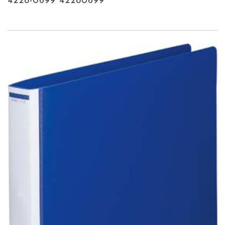
4228-0699 42280699