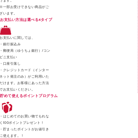
けます。
セロハンテープ
※一部お受けできない商品がご
ざいます。
スプレーのり クリーナー
お支払い方法は選べる4タイプ
ステープル針
ステープラー本体
お支払いに関しては、
スティックのり
・銀行振込み
・郵便局（ゆうちょ銀行）/コン
クリップ
ビニ支払い
カッター
・口座引落し
・クレジットカード（インター
ネット発注のみ）がご利用いた
だけます。お客様にあった方法
でお支払いください。
貯めて使えるポイントプログラム
・はじめてのお買い物でもれな
く100ポイントプレゼント！
・貯まったポイントがお値引き
に使えます。！