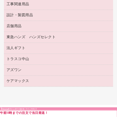
蛍光マーカー
使い捨て手袋
ルーズリーフ
壁面／足元収納
工事関連用品
教育関連用品
リングファイル
キッチン用品
鉛筆
感染症対策用品
バインダーノート
文書保存箱
プレゼン用ファイル
食品添加物製品
設計・製図用品
工事関連用品
マーキングペン（油性）
介護用品
ノート
備品／小物ケース
フラットファイル
屋外用品
マーキングペン（水性）
医療関連用品
店舗用品
設計・製図用品
透明テープ 事務用
フォルダー
ホワイトボード用マーカー
感染症対策用品（食品・飲料・食添製品）
電話台
東急ハンズ ハンズセレクト
店舗運営用品
ファイルボックス
ボールペン用替芯
接着用品
陳列什器
パイプ式ファイル
法人ギフト
東急ハンズ
ボールペン（油性）
製本用品
紙手提げ袋
その他ファイル
ボールペン（ゲルインク）
トラスコ中山
高島屋
針なしステープラー
レジ・ポリ袋
コンピュータ用ファイル
シャープペンシル用替芯
カウネットギフト
紙めくり
ディスプレイ用品
アズワン
建築・作業用品
クリヤーホルダー
シャープペンシル
高島屋（食品・飲料）
裁断機
サイン・看板用品
研究・環境管理用品
クリヤーブック（差替式）
ケアマックス
医療・介護用品（食品・飲料・食添製品）
カウネットギフト（食品・飲料）
結束・とじ込み用品
カウンター／お会計用品
クリヤーブック（固定式）
研究・環境管理用品
医療・介護用品（食品・飲料・食添製品）
掲示用品
ＰＯＰ用品
クリップボード
液体のり
カードケース
印章用品
Ｚ式ファイル
午前11時までの注文で当日発送！