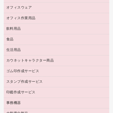
キーボード／テンキー
インクジェットプリンタ／複合機
金庫
オフィスウェア
オフィスアクセサリー
ＵＳＢハブ／ＵＳＢアクセサリー
ＵＳＢメモリ
ロッカー・下駄箱
ＯＡフィルター
オフィス作業用品
医療・介護・ワーキングウェア
その他収納
ＯＡクリーナー／エアダスター
ブラウス・シャツ
飲料用品
養生用品
ＬＡＮケーブル
アウター
防災用品
食品
緑茶飲料
ＨＤＤ／ＳＳＤ
防災用備蓄食品・飲料
茶葉・インスタント
ディスプレイモニター
生活用品
食品
台車・脚立
紅茶・バラエティ飲料
菓子
倉庫収納用品
カウネットキャラクター商品
浴室用品
レギュラーコーヒー
作業用手袋
台所用洗剤
ミルク・シュガー
ゴム印作成サービス
カウネットキャラクター商品
作業用雑貨
掃除用品
ミネラルウォーター
スタンプ作成サービス
ゴム印作成サービス
梱包用品
掃除用洗剤
ソフトドリンク
ゴム印（一行印）作成サービス
梱包用テープ
洗濯用品
印鑑作成サービス
シヤチハタスタンプ作成サービス
コーヒーメーカー・備品
ゴム印（フリーサイズ印）作成サービス
工場用品
洗濯用洗剤
カウネットスタンプ作成サービス
インスタントコーヒー
事務機器
印鑑作成サービス
結束用品
消臭・芳香剤
お茶備品