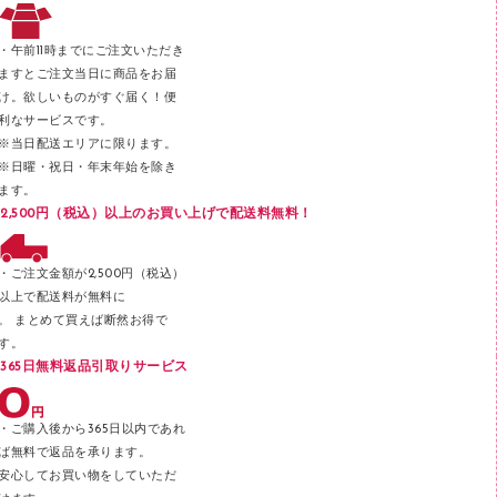
レタートレー
３０穴リフィル・３０穴インデックス
レターケース
２穴リフィル・２穴インデックス
・午前11時までにご注文いただき
ラベル類
ますとご注文当日に商品をお届
け。欲しいものがすぐ届く！便
メンディングテープ
利なサービスです。
メッシュケース／ペンケース
※当日配送エリアに限ります。
※日曜・祝日・年末年始を除き
フロアケース
ます。
ブックエンド／ブックスタンド
2,500円（税込）以上のお買い上げで配送料無料！
ファスナーつづり紐
パンチ
・ご注文金額が2,500円（税込）
以上で配送料が無料に
はさみ
。 まとめて買えば断然お得で
デスクマット
す。
365日無料返品引取りサービス
デスクトレー
テープのり
・ご購入後から365日以内であれ
テープカッター
ば無料で返品を承ります。
安心してお買い物をしていただ
その他文具