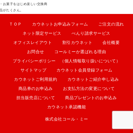
・お菓子をはじめ楽しい交換商
品がたくさん。
ＴＯＰ
カウネットお申込みフォーム
ご注文の流れ
ネット限定サービス
べんり請求サービス
オフィスレイアウト
割引カウネット
会社概要
お問合せ
コールミーか選ばれる理由
プライバシーポリシー （個人情報取り扱いについて）
サイトマップ
カウネット会員登録フォーム
カウネットご利用規約
カウネットご紹介申し込み
商品券のお申込み
お支払方法の変更について
担当販売店について
商品プレゼントのお申込み
カウネット承認機能
株式会社コール・ミー