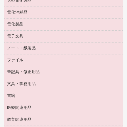
大型電化製品
大型シュレッダー（共配）
園芸用品
殺虫剤
医薬部外品
レーザーポインター
ペット用品
飲食用消耗品
電化消耗品
冷蔵庫・キッチン・調理家電
ラミネートフィルム
飲食雑貨用品
テレビ・ＡＶ機器
電化製品
電球・蛍光灯
ラミネータ
ペーパータオル
乾電池・充電池
タイムレコーダー
電子文具
掃除機・クリーナー
ハンドソープ・石鹸
フィルム・カメラ用品
タイムカード
空調・季節家電
トイレ用品
ノート・紙製品
電卓
デスクライト
シュレッダ
その他電化製品
トイレ用洗剤
ラベルライター
アルバム
ファイル
封筒
ＯＨＰ用品
キッチン・調理家電
トイレットペーパー
ラベルテープ
懐中電灯・ライト
粘着メモ
ＯＡタップ／延長コード
筆記具・修正用品
名刺整理用品
ティッシュペーパー
その他電子文具
伝票
ＡＶ機器・アクセサリー
板目表紙・綴込表紙
ダストボックス
文具・事務用品
万年筆
典礼用品
背幅が伸びるファイル
タオル・アメニティ用品
筆ペン
帳簿
書籍
輪ゴム
統一伝票用ファイル
その他雑貨
消しゴム
慶弔用品
両面テープ
収納保存用品
医療関連用品
パソコンソフト
スリッパ・サンダル・シューズ
修正液・修正ペン
額縁
名札
持ち出しファイル
スポーツ・レジャー用品
修正テープ
教育関連用品
保健用品
各種用紙
保管・整理用品
レターファイル
ゴミ袋