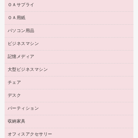
ＯＡサプライ
ＯＡ用紙
互換インクカートリッジ
リサイクルトナー（リターン方式）
パソコン用品
名刺用紙
リサイクルトナー（プール方式）
帳票用紙／フォーム用紙
ビジネスマシン
パソコン周辺機器
リサイクルインクカートリッジ
ワープロ用紙
各種ケーブル
プリンタ用リボン
記憶メディア
電話機
ラベル用紙
マウスパッド
ファクシミリトナー
レーザープリンタ／複合機
プロッター用紙
大型ビジネスマシン
ブルーレイディスク
マウス
トナーカートリッジ
メモリーカード
ファクシミリ用紙
ＤＶＤ
パソコンバッグ／収納用品
チェア
プリンタ
コピートナー
プロジェクタ
ハガキ用紙
ＣＤ－ＲＷ
パソコンアクセサリー
インクカートリッジ
ファクシミリ
デスク
応接イス・ベンチ
その他コピー用紙・プリンタ用紙
ＣＤ－Ｒ
ネットワーク／ＬＡＮ機器
パソコン本体
ミーティングチェア
コピー用紙
メディア収納用品
パーティション
ミーティングテーブル
ネットワーク／ＬＡＮアクセサリー
デジタルカメラ
オフィスチェア
インクジェットプリンタ用紙
デスク
セキュリティ用品
収納家具
ホワイトボード・黒板
スキャナー
カウンター
スマートフォン／モバイル周辺機器
パーティション
コピー機
オフィスアクセサリー
保管庫・書庫