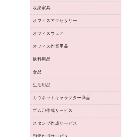
デジタルカメラ
オフィスチェア
インクジェットプリンタ用紙
デスク
セキュリティ用品
収納家具
ホワイトボード・黒板
スキャナー
カウンター
スマートフォン／モバイル周辺機器
パーティション
コピー機
オフィスアクセサリー
保管庫・書庫
キーボード／テンキー
インクジェットプリンタ／複合機
金庫
オフィスウェア
オフィスアクセサリー
ＵＳＢハブ／ＵＳＢアクセサリー
ＵＳＢメモリ
ロッカー・下駄箱
ＯＡフィルター
オフィス作業用品
医療・介護・ワーキングウェア
その他収納
ＯＡクリーナー／エアダスター
ブラウス・シャツ
飲料用品
養生用品
ＬＡＮケーブル
アウター
防災用品
食品
緑茶飲料
ＨＤＤ／ＳＳＤ
防災用備蓄食品・飲料
茶葉・インスタント
ディスプレイモニター
生活用品
食品
台車・脚立
紅茶・バラエティ飲料
菓子
倉庫収納用品
カウネットキャラクター商品
浴室用品
レギュラーコーヒー
作業用手袋
台所用洗剤
ミルク・シュガー
ゴム印作成サービス
カウネットキャラクター商品
作業用雑貨
掃除用品
ミネラルウォーター
スタンプ作成サービス
ゴム印作成サービス
梱包用品
掃除用洗剤
ソフトドリンク
ゴム印（一行印）作成サービス
梱包用テープ
洗濯用品
印鑑作成サービス
シヤチハタスタンプ作成サービス