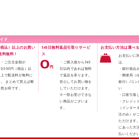
円（税込）以上のお買い
365日無料返品引取りサービ
お支払い方法は選べる
送料無料！
ス
お支払いに
・ご注文金額が
・ご購入後から365
は、
2,500円（税込）以
日以内であれば無料
・銀行振込
上で配送料が無料に
で返品を承ります。
・郵便局（
。 まとめて買えば断
安心してお買い物を
銀行）/コン
然お得です。
していただけます。
い
※一部お受けできな
・口座引落
い商品がございま
・クレジッ
す。
（インター
注のみ）が
ただけます
にあった方
払いくださ