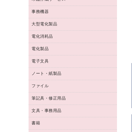
コーヒーメーカー・備品
ゴム印（フリーサイズ印）作成サービス
工場用品
洗濯用洗剤
カウネットスタンプ作成サービス
インスタントコーヒー
事務機器
印鑑作成サービス
結束用品
消臭・芳香剤
お茶備品
大型電化製品
大型シュレッダー（共配）
園芸用品
殺虫剤
医薬部外品
レーザーポインター
ペット用品
飲食用消耗品
電化消耗品
冷蔵庫・キッチン・調理家電
ラミネートフィルム
飲食雑貨用品
テレビ・ＡＶ機器
電化製品
電球・蛍光灯
ラミネータ
ペーパータオル
乾電池・充電池
タイムレコーダー
電子文具
掃除機・クリーナー
ハンドソープ・石鹸
フィルム・カメラ用品
タイムカード
空調・季節家電
トイレ用品
ノート・紙製品
電卓
デスクライト
シュレッダ
その他電化製品
トイレ用洗剤
ラベルライター
アルバム
ファイル
封筒
ＯＨＰ用品
キッチン・調理家電
トイレットペーパー
ラベルテープ
懐中電灯・ライト
粘着メモ
ＯＡタップ／延長コード
筆記具・修正用品
名刺整理用品
ティッシュペーパー
その他電子文具
伝票
ＡＶ機器・アクセサリー
板目表紙・綴込表紙
ダストボックス
文具・事務用品
万年筆
典礼用品
背幅が伸びるファイル
タオル・アメニティ用品
筆ペン
帳簿
書籍
輪ゴム
統一伝票用ファイル
その他雑貨
消しゴム
慶弔用品