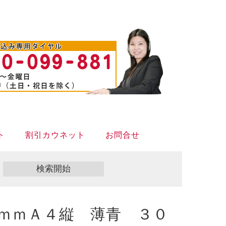
ト
割引カウネット
お問合せ
ｍｍＡ４縦 薄青 ３０