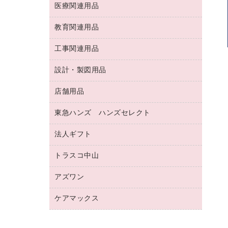
両面テープ
収納保存用品
医療関連用品
パソコンソフト
スリッパ・サンダル・シューズ
修正液・修正ペン
額縁
名札
持ち出しファイル
スポーツ・レジャー用品
修正テープ
教育関連用品
保健用品
各種用紙
保管・整理用品
レターファイル
ゴミ袋
蛍光マーカー
使い捨て手袋
ルーズリーフ
壁面／足元収納
工事関連用品
教育関連用品
リングファイル
キッチン用品
鉛筆
感染症対策用品
バインダーノート
文書保存箱
プレゼン用ファイル
食品添加物製品
設計・製図用品
工事関連用品
マーキングペン（油性）
介護用品
ノート
備品／小物ケース
フラットファイル
屋外用品
マーキングペン（水性）
医療関連用品
店舗用品
設計・製図用品
透明テープ 事務用
フォルダー
ホワイトボード用マーカー
感染症対策用品（食品・飲料・食添製
電話台
東急ハンズ ハンズセレクト
店舗運営用品
ファイルボックス
品）
ボールペン用替芯
接着用品
陳列什器
パイプ式ファイル
法人ギフト
東急ハンズ
ボールペン（油性）
製本用品
紙手提げ袋
その他ファイル
ボールペン（ゲルインク）
トラスコ中山
高島屋
針なしステープラー
レジ・ポリ袋
コンピュータ用ファイル
シャープペンシル用替芯
カウネットギフト
紙めくり
ディスプレイ用品
アズワン
建築・作業用品
クリヤーホルダー
シャープペンシル
高島屋（食品・飲料）
裁断機
サイン・看板用品
研究・環境管理用品
クリヤーブック（差替式）
ケアマックス
医療・介護用品（食品・飲料・食添製
カウネットギフト（食品・飲料）
結束・とじ込み用品
カウンター／お会計用品
品）
クリヤーブック（固定式）
医療・介護用品（食品・飲料・食添製
掲示用品
ＰＯＰ用品
研究・環境管理用品
クリップボード