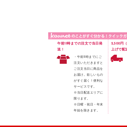
品）
液体のり
カードケース
印章用品
Ｚ式ファイル
レタートレー
３０穴リフィル・３０穴インデックス
レターケース
２穴リフィル・２穴インデックス
ラベル類
午前11時までの注文で当日発
2,500
メンディングテープ
送！
上げで配
・午前11時までにご
メッシュケース／ペンケース
注文いただきますと
フロアケース
ご注文当日に商品を
お届け。欲しいもの
ブックエンド／ブックスタンド
がすぐ届く！便利な
ファスナーつづり紐
サービスです。
パンチ
※当日配送エリアに
限ります。
はさみ
※日曜・祝日・年末
デスクマット
年始を除きます。
デスクトレー