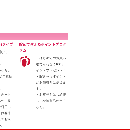
4タイプ
貯めて使えるポイントプログ
ラム
関して
・はじめてのお買い
み
物でもれなく100ポ
ゆうちょ
イントプレゼント！
ビニ支払
・貯まったポイント
がお値引きに使えま
し
す。！
トカード
・お菓子をはじめ楽
ネット発
しい交換商品がたく
ご利用い
さん。
。お客様
法でお支
い。